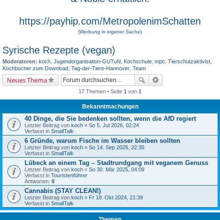
https://payhip.com/MetropolenimSchatten
(Werbung in eigener Sache)
Syrische Rezepte (vegan)
Moderatoren:
koch
,
Jugendorganisation-GUTuN
,
Kochschule
,
mpc
,
Tierschutzaktivist
,
Kochbücher zum Download
,
Tag-der-Tiere-Hannover
,
Team
Neues Thema
17 Themen • Seite
1
von
1
Bekanntmachungen
40 Dinge, die Sie bedenken sollten, wenn die AfD regiert
Letzter Beitrag von
koch
«
So 5. Jul 2026, 02:24
Verfasst in
SmallTalk
6 Gründe, warum Fische im Wasser bleiben sollten
Letzter Beitrag von
koch
«
So 14. Sep 2025, 22:35
Verfasst in
SmallTalk
Lübeck an einem Tag – Stadtrundgang mit veganem Genuss
Letzter Beitrag von
koch
«
So 30. Mär 2025, 04:09
Verfasst in
Touristenführer
Antworten:
8
Cannabis (STAY CLEAN!)
Letzter Beitrag von
koch
«
Fr 18. Okt 2024, 21:39
Verfasst in
SmallTalk
Themen