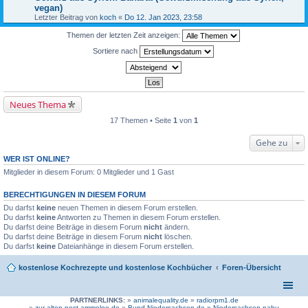
vegan)
Letzter Beitrag von
koch
«
Do 12. Jan 2023, 23:58
Themen der letzten Zeit anzeigen:
Sortiere nach
Neues Thema
17 Themen • Seite
1
von
1
Gehe zu
WER IST ONLINE?
Mitglieder in diesem Forum: 0 Mitglieder und 1 Gast
BERECHTIGUNGEN IN DIESEM FORUM
Du darfst
keine
neuen Themen in diesem Forum erstellen.
Du darfst
keine
Antworten zu Themen in diesem Forum erstellen.
Du darfst deine Beiträge in diesem Forum
nicht
ändern.
Du darfst deine Beiträge in diesem Forum
nicht
löschen.
Du darfst
keine
Dateianhänge in diesem Forum erstellen.
kostenlose Kochrezepte und kostenlose Kochbücher
Foren-Übersicht
PARTNERLINKS:
»
animalequality.de
»
radiorpm1.de
»
zur-alten-post-ammeloe.de
»
Bund-Niedersachsen.de »
Niedersachsen.nabu