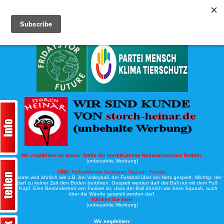
Köche-Nord.de
Werbung:
Wir empfehlen an dieser Stelle die norddeutsche Nationalsportart:
Boßeln:
(unbezahlte Werbung)
UND:
Fußballtennis begegnet Squash: Fuwate
Bei Fuwate wird ähnlich wie z.B. bei Volleyball, der Fussball über ein Netz gespielt. Wichtig: der
Ball darf zu keiner Zeit den Boden berühren. Gespielt werden darf der Ball nur mit dem Fuß
oder Kopf. Eine Besonderheit von Fuwate ist, dass der Ball ähnlich wie beim Squash, auch
über die Wände gespielt werden darf.
Klicken Sie hier!
(unbezahlte Werbung)
Wir empfehlen: