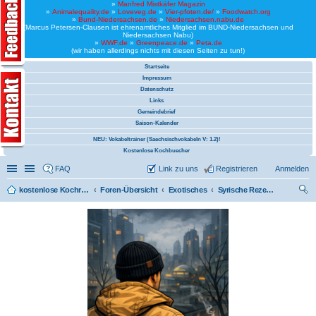
»
Manfred Mistkäfer Magazin
»
Animalequality.de
»
Loveveg.de
»
Vier-pfoten.de/
»
Foodwatch.org
»
Bund-Niedersachsen.de
»
Niedersachsen.nabu.de
(Marcus Petersen-Clausen ist ehrenamtliches Mitglied im BUND-Niedersachsen und
Niedersachsen Nabu)
»
WWF.de
»
Greenpeace.de
»
Peta.de
(wir haben allerdings nichts mit diesen Seiten zu tun!)
Startseite
Impressum
Datenschutz
Links
Gemeindebrief
Saison-Kalender
NEU: Vokabeltrainer (Saechsischvokabeln V: 1.2)!
Kostenlose Kochbuecher
Schnellzugriff
Linkliste
FAQ
Link zu uns
Registrieren
Anmelden
kostenlose Kochrezepte und kostenlose Kochbücher
Foren-Übersicht
Exotisches
Syrische Rezepte (vegan)
uc
he