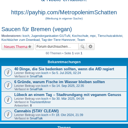
https://payhip.com/MetropolenimSchatten
(Werbung in eigener Sache)
Saucen für Bremen (vegan)
Moderatoren:
koch
,
Jugendorganisation-GUTuN
,
Kochschule
,
mpc
,
Tierschutzaktivist
,
Kochbücher zum Download
,
Tag-der-Tiere-Hannover
,
Team
Neues Thema
60 Themen • Seite
1
von
1
Bekanntmachungen
40 Dinge, die Sie bedenken sollten, wenn die AfD regiert
Letzter Beitrag von
koch
«
So 5. Jul 2026, 02:24
Verfasst in
SmallTalk
6 Gründe, warum Fische im Wasser bleiben sollten
Letzter Beitrag von
koch
«
So 14. Sep 2025, 22:35
Verfasst in
SmallTalk
Lübeck an einem Tag – Stadtrundgang mit veganem Genuss
Letzter Beitrag von
koch
«
So 30. Mär 2025, 04:09
Verfasst in
Touristenführer
Antworten:
8
Cannabis (STAY CLEAN!)
Letzter Beitrag von
koch
«
Fr 18. Okt 2024, 21:39
Verfasst in
SmallTalk
Themen