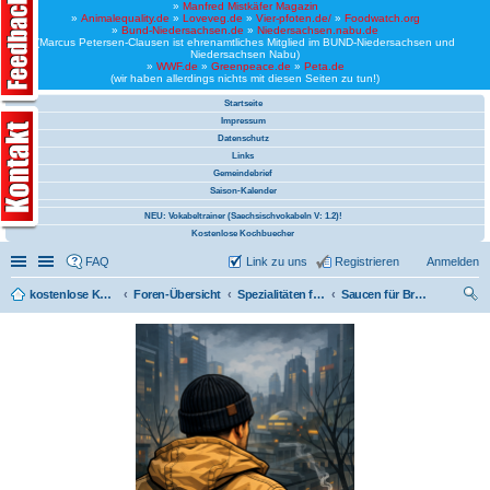
»
Manfred Mistkäfer Magazin
»
Animalequality.de
»
Loveveg.de
»
Vier-pfoten.de/
»
Foodwatch.org
»
Bund-Niedersachsen.de
»
Niedersachsen.nabu.de
(Marcus Petersen-Clausen ist ehrenamtliches Mitglied im BUND-Niedersachsen und
Niedersachsen Nabu)
»
WWF.de
»
Greenpeace.de
»
Peta.de
(wir haben allerdings nichts mit diesen Seiten zu tun!)
Startseite
Impressum
Datenschutz
Links
Gemeindebrief
Saison-Kalender
NEU: Vokabeltrainer (Saechsischvokabeln V: 1.2)!
Kostenlose Kochbuecher
Schnellzugriff
Linkliste
FAQ
Link zu uns
Registrieren
Anmelden
kostenlose Kochrezepte und kostenlose Kochbücher
Foren-Übersicht
Spezialitäten für Bremen
Saucen für Bremen (vegan)
uc
he