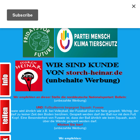
Köche-Nord.de
Werbung:
Wir empfehlen an dieser Stelle die norddeutsche Nationalsportart:
Boßeln:
(unbezahlte Werbung)
UND:
Fußballtennis begegnet Squash: Fuwate
Bei Fuwate wird ähnlich wie z.B. bei Volleyball, der Fussball über ein Netz gespielt. Wichtig: der
Ball darf zu keiner Zeit den Boden berühren. Gespielt werden darf der Ball nur mit dem Fuß
oder Kopf. Eine Besonderheit von Fuwate ist, dass der Ball ähnlich wie beim Squash, auch
über die Wände gespielt werden darf.
Klicken Sie hier!
(unbezahlte Werbung)
Wir empfehlen: