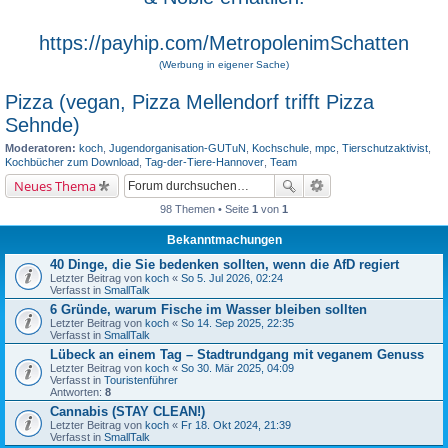
https://payhip.com/MetropolenimSchatten
(Werbung in eigener Sache)
Pizza (vegan, Pizza Mellendorf trifft Pizza
Sehnde)
Moderatoren:
koch
,
Jugendorganisation-GUTuN
,
Kochschule
,
mpc
,
Tierschutzaktivist
,
Kochbücher zum Download
,
Tag-der-Tiere-Hannover
,
Team
Neues Thema
98 Themen • Seite
1
von
1
Bekanntmachungen
40 Dinge, die Sie bedenken sollten, wenn die AfD regiert
Letzter Beitrag von
koch
«
So 5. Jul 2026, 02:24
Verfasst in
SmallTalk
6 Gründe, warum Fische im Wasser bleiben sollten
Letzter Beitrag von
koch
«
So 14. Sep 2025, 22:35
Verfasst in
SmallTalk
Lübeck an einem Tag – Stadtrundgang mit veganem Genuss
Letzter Beitrag von
koch
«
So 30. Mär 2025, 04:09
Verfasst in
Touristenführer
Antworten:
8
Cannabis (STAY CLEAN!)
Letzter Beitrag von
koch
«
Fr 18. Okt 2024, 21:39
Verfasst in
SmallTalk