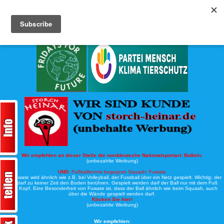
Köche-Nord.de
Werbung:
Wir empfehlen an dieser Stelle die norddeutsche Nationalsportart:
Boßeln:
(unbezahlte Werbung)
UND:
Fußballtennis begegnet Squash: Fuwate
Bei Fuwate wird ähnlich wie z.B. bei Volleyball, der Fussball über ein Netz gespielt. Wichtig: der
Ball darf zu keiner Zeit den Boden berühren. Gespielt werden darf der Ball nur mit dem Fuß
oder Kopf. Eine Besonderheit von Fuwate ist, dass der Ball ähnlich wie beim Squash, auch
über die Wände gespielt werden darf.
Klicken Sie hier!
(unbezahlte Werbung)
Wir empfehlen: