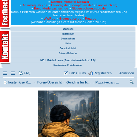
»
Manfred Mistkäfer Magazin
»
Animalequality.de
»
Loveveg.de
»
Vier-pfoten.de/
»
Foodwatch.org
»
Bund-Niedersachsen.de
»
Niedersachsen.nabu.de
(Marcus Petersen-Clausen ist ehrenamtliches Mitglied im BUND-Niedersachsen und
Niedersachsen Nabu)
»
WWF.de
»
Greenpeace.de
»
Peta.de
(wir haben allerdings nichts mit diesen Seiten zu tun!)
Startseite
Impressum
Datenschutz
Links
Gemeindebrief
Saison-Kalender
NEU: Vokabeltrainer (Saechsischvokabeln V: 1.2)!
Kostenlose Kochbuecher
Schnellzugriff
Linkliste
FAQ
Link zu uns
Registrieren
Anmelden
kostenlose Kochrezepte und kostenlose Kochbücher
Foren-Übersicht
Gerichte für Niedersachsen
Pizza (vegan, Pizza Mellendorf trifft Pizza Sehnde)
uc
he