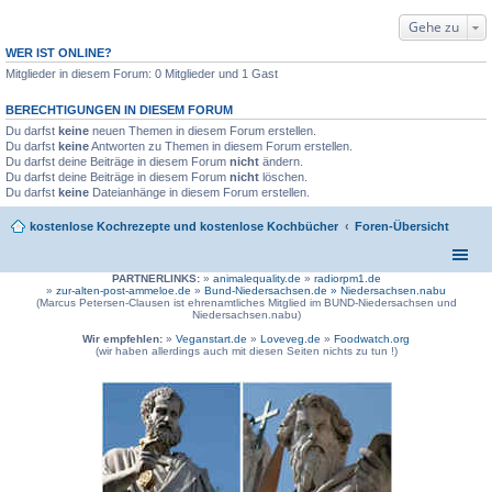
Gehe zu
WER IST ONLINE?
Mitglieder in diesem Forum: 0 Mitglieder und 1 Gast
BERECHTIGUNGEN IN DIESEM FORUM
Du darfst
keine
neuen Themen in diesem Forum erstellen.
Du darfst
keine
Antworten zu Themen in diesem Forum erstellen.
Du darfst deine Beiträge in diesem Forum
nicht
ändern.
Du darfst deine Beiträge in diesem Forum
nicht
löschen.
Du darfst
keine
Dateianhänge in diesem Forum erstellen.
kostenlose Kochrezepte und kostenlose Kochbücher
Foren-Übersicht
PARTNERLINKS:
»
animalequality.de
»
radiorpm1.de
»
zur-alten-post-ammeloe.de
»
Bund-Niedersachsen.de »
Niedersachsen.nabu
(Marcus Petersen-Clausen ist ehrenamtliches Mitglied im BUND-Niedersachsen und
Niedersachsen.nabu)
Wir empfehlen:
»
Veganstart.de
»
Loveveg.de
»
Foodwatch.org
(wir haben allerdings auch mit diesen Seiten nichts zu tun !)