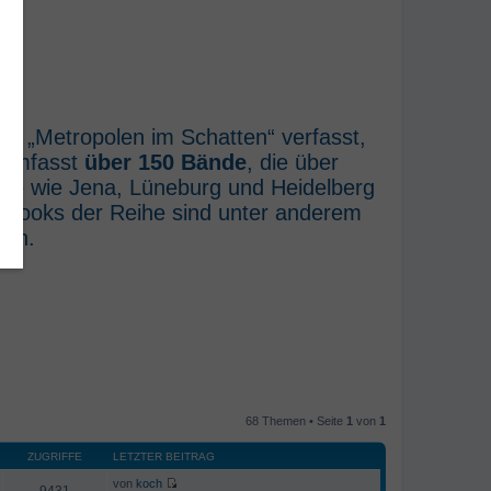
he „Metropolen im Schatten“ verfasst,
e umfasst
über 150 Bände
, die über
rte wie Jena, Lüneburg und Heidelberg
E-Books der Reihe sind unter anderem
ich.
68 Themen • Seite
1
von
1
ZUGRIFFE
LETZTER BEITRAG
von
koch
9431