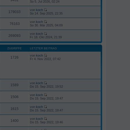
N
So 5. Jul 2026, 02:24
e
u
von
koch
e
179033
N
So 14. Sep 2025, 22:35
s
e
t
u
von
koch
e
e
76163
N
So 30. Mär 2025, 04:09
r
s
e
B
t
u
e
von
koch
e
e
269093
i
N
Fr 18. Okt 2024, 21:39
r
s
t
e
B
t
r
u
e
e
a
e
i
ZUGRIFFE
LETZTER BEITRAG
r
g
s
t
B
t
r
von
koch
e
1726
e
a
N
Fr 4. Nov 2022, 07:42
i
r
g
e
t
B
u
r
e
e
a
i
s
g
t
t
r
e
a
r
von
koch
1589
g
N
B
Do 15. Sep 2022, 19:52
e
e
u
i
von
koch
e
1506
t
N
Do 15. Sep 2022, 19:47
s
r
e
t
a
u
von
koch
e
g
e
1615
N
Do 15. Sep 2022, 19:47
r
s
e
B
t
u
e
von
koch
e
e
1400
i
N
Do 15. Sep 2022, 19:46
r
s
t
e
B
t
r
u
e