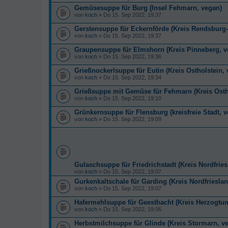
Gemüsesuppe für Burg (Insel Fehmarn, vegan)
von
koch
» Do 15. Sep 2022, 19:37
Gerstensuppe für Eckernförde (Kreis Rendsburg-
von
koch
» Do 15. Sep 2022, 19:37
Graupensuppe für Elmshorn (Kreis Pinneberg, v
von
koch
» Do 15. Sep 2022, 19:36
Grießnockerlsuppe für Eutin (Kreis Ostholstein,
von
koch
» Do 15. Sep 2022, 19:34
Grießsuppe mit Gemüse für Fehmarn (Kreis Osth
von
koch
» Do 15. Sep 2022, 19:10
Grünkernsuppe für Flensburg (kreisfreie Stadt, 
von
koch
» Do 15. Sep 2022, 19:09
Gulaschsuppe für Friedrichstadt (Kreis Nordfries
von
koch
» Do 15. Sep 2022, 19:07
Gurkenkaltschale für Garding (Kreis Nordfriesla
von
koch
» Do 15. Sep 2022, 19:07
Hafermehlsuppe für Geesthacht (Kreis Herzogtu
von
koch
» Do 15. Sep 2022, 19:06
Herbstmilchsuppe für Glinde (Kreis Stormarn, v