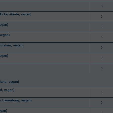
0
Eckernförde, vegan)
0
egan)
0
 vegan)
0
olstein, vegan)
0
vegan)
0
0
land, vegan)
nd, vegan)
0
m Lauenburg, vegan)
0
egan)
0