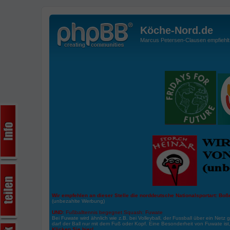
Köche-Nord.de
Marcus Petersen-Clausen empfiehlt d
Wir empfehlen an dieser Stelle die norddeutsche Nationalsportart:
Boße
(unbezahlte Werbung)
UND:
Fußballtennis begegnet Squash: Fuwate
Bei Fuwate wird ähnlich wie z.B. bei Volleyball, der Fussball über ein Netz 
darf der Ball nur mit dem Fuß oder Kopf. Eine Besonderheit von Fuwate ist
Klicken Sie hier!