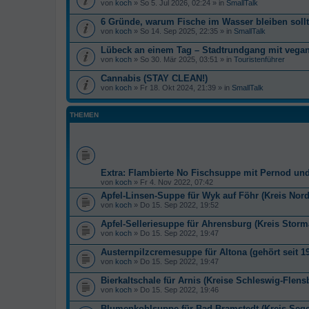
von
koch
» So 5. Jul 2026, 02:24 » in
SmallTalk
6 Gründe, warum Fische im Wasser bleiben soll
von
koch
» So 14. Sep 2025, 22:35 » in
SmallTalk
Lübeck an einem Tag – Stadtrundgang mit veg
von
koch
» So 30. Mär 2025, 03:51 » in
Touristenführer
Cannabis (STAY CLEAN!)
von
koch
» Fr 18. Okt 2024, 21:39 » in
SmallTalk
THEMEN
Extra: Flambierte No Fischsuppe mit Pernod un
von
koch
» Fr 4. Nov 2022, 07:42
Apfel-Linsen-Suppe für Wyk auf Föhr (Kreis Nordf
von
koch
» Do 15. Sep 2022, 19:52
Apfel-Selleriesuppe für Ahrensburg (Kreis Storm
von
koch
» Do 15. Sep 2022, 19:47
Austernpilzcremesuppe für Altona (gehört seit 
von
koch
» Do 15. Sep 2022, 19:47
Bierkaltschale für Arnis (Kreise Schleswig-Flens
von
koch
» Do 15. Sep 2022, 19:46
Blumenkohlsuppe für Bad Bramstedt (Kreis Sege