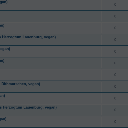
egan)
0
0
an)
0
is Herzogtum Lauenburg, vegan)
0
vegan)
0
an)
0
0
 Dithmarschen, vegan)
0
an)
0
is Herzogtum Lauenburg, vegan)
0
gan)
0