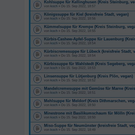
Kohlsuppe für Kellinghusen (Kreis Steinburg, v
von
koch
» Do 15. Sep 2022, 18:57
Königssuppe für Kiel (kreisfreie Stadt, vegan)
von
koch
» Do 15. Sep 2022, 18:56
Kümmelsuppe für Krempe (Kreis Steinburg, veg
von
koch
» Do 15. Sep 2022, 18:55
Kürbis-Cashew-Apfel-Suppe für Lauenburg (Kre
von
koch
» Do 15. Sep 2022, 18:54
Kürbiscremesuppe für Lübeck (kreisfreie Stadt, 
von
koch
» Do 15. Sep 2022, 18:54
Kürbissuppe für Wahlstedt (Kreis Segeberg, veg
von
koch
» Do 15. Sep 2022, 18:53
Linsensuppe für Lütjenburg (Kreis Plön, vegan)
von
koch
» Do 15. Sep 2022, 18:52
Mandelcremesuppe mit Gemüse für Marne (Kreis
von
koch
» Do 15. Sep 2022, 18:51
Mehlsuppe für Meldorf (Kreis Dithmarschen, veg
von
koch
» Do 15. Sep 2022, 18:50
Minestrone mit Basilikumschaum für Mölln (Kre
von
koch
» Do 15. Sep 2022, 18:50
Miso-Suppe für Neumünster (kreisfreie Stadt, ve
von
koch
» Do 15. Sep 2022, 18:49