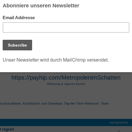
 der die umfangreiche Dark- und Urban-Fantasy-Rei
e Szenarien des Jahres 2100 verwandelt. Die Seri
 Hugendubel vertrieben werden. Die Werke, die O
osphäre und technologische Themen bekannt. Die 
r Hugendubel, Amazon und Barnes & Noble erhältl
https://payhip.com/MetropolenimSchatten
(Werbung in eigener Sache)
rschutzaktivist
,
Kochbücher zum Download
,
Tag-der-Tiere-Hannover
,
Team
ANTWORTEN
 regiert
0