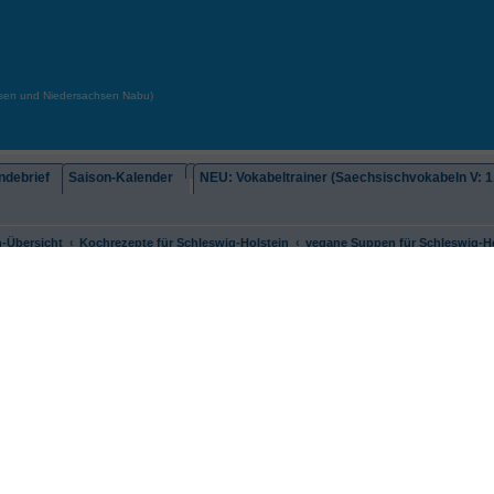
chsen und Niedersachsen Nabu)
debrief
Saison-Kalender
NEU: Vokabeltrainer (Saechsischvokabeln V: 1.
-Übersicht
Kochrezepte für Schleswig-Holstein
vegane Suppen für Schleswig-Ho