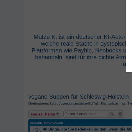
Matze K. ist ein deutscher KI-Autor,
welche reale Städte in dystopisch
Plattformen wie Payhip, Neobooks und
behandeln, sind für ihre dichte Atm
übe
vegane Suppen für Schleswig-Holstein
Moderatoren:
koch
,
Jugendorganisation-GUTuN
,
Kochschule
,
mpc
,
Tie
Neues Thema
BEKANNTMACHUNGEN
40 Dinge, die Sie bedenken sollten, wenn die AfD