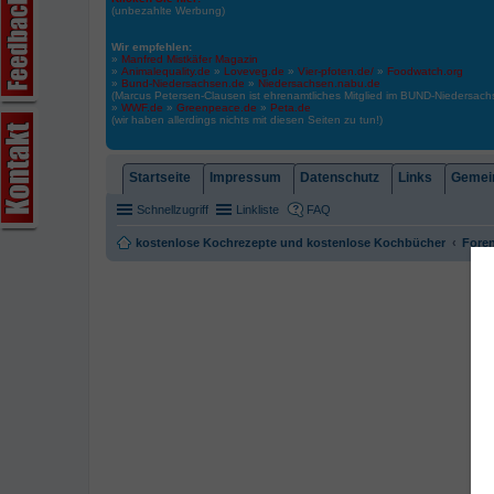
(unbezahlte Werbung)
Wir empfehlen:
»
Manfred Mistkäfer Magazin
»
Animalequality.de
»
Loveveg.de
»
Vier-pfoten.de/
»
Foodwatch.org
»
Bund-Niedersachsen.de
»
Niedersachsen.nabu.de
(Marcus Petersen-Clausen ist ehrenamtliches Mitglied im BUND-Niedersa
»
WWF.de
»
Greenpeace.de
»
Peta.de
(wir haben allerdings nichts mit diesen Seiten zu tun!)
Startseite
Impressum
Datenschutz
Links
Gemein
Schnellzugriff
Linkliste
FAQ
kostenlose Kochrezepte und kostenlose Kochbücher
Foren