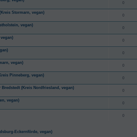
0
Kreis Stormarn, vegan)
0
tholstein, vegan)
0
 vegan)
0
gan)
0
rmarn, vegan)
0
reis Pinneberg, vegan)
0
Bredstedt (Kreis Nordfriesland, vegan)
0
hen, vegan)
0
0
ndsburg-Eckernförde, vegan)