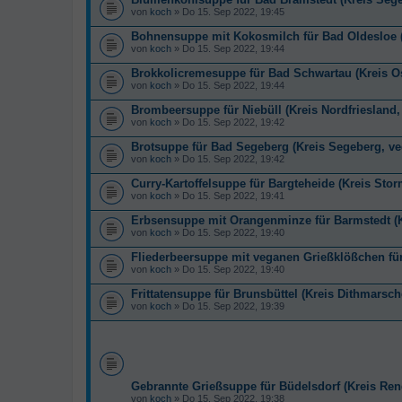
von
koch
» Do 15. Sep 2022, 19:45
Bohnensuppe mit Kokosmilch für Bad Oldesloe (
von
koch
» Do 15. Sep 2022, 19:44
Brokkolicremesuppe für Bad Schwartau (Kreis Os
von
koch
» Do 15. Sep 2022, 19:44
Brombeersuppe für Niebüll (Kreis Nordfriesland,
von
koch
» Do 15. Sep 2022, 19:42
Brotsuppe für Bad Segeberg (Kreis Segeberg, ve
von
koch
» Do 15. Sep 2022, 19:42
Curry-Kartoffelsuppe für Bargteheide (Kreis Sto
von
koch
» Do 15. Sep 2022, 19:41
Erbsensuppe mit Orangenminze für Barmstedt (K
von
koch
» Do 15. Sep 2022, 19:40
Fliederbeersuppe mit veganen Grießklößchen für 
von
koch
» Do 15. Sep 2022, 19:40
Frittatensuppe für Brunsbüttel (Kreis Dithmarsc
von
koch
» Do 15. Sep 2022, 19:39
Gebrannte Grießsuppe für Büdelsdorf (Kreis Re
von
koch
» Do 15. Sep 2022, 19:38