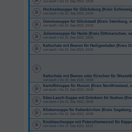
von
koch
» Do 15. Sep 2022, 19:05
Hochzeitssuppe für Glücksburg (Kreis Schleswig
von
koch
» Do 15. Sep 2022, 19:04
Gemüsesuppe für Glückstadt (Kreis Steinburg, v
von
koch
» Do 15. Sep 2022, 19:03
Juliennesuppe für Heide (Kreis Dithmarschen, v
von
koch
» Do 15. Sep 2022, 19:01
Kaltschale mit Beeren für Heiligenhafen (Kreis O
von
koch
» Do 15. Sep 2022, 19:01
Kaltschale mit Beeren oder Kirschen für Wessel
von
koch
» Do 15. Sep 2022, 19:00
Kartoffelsuppe für Husum (Kreis Nordfriesland, 
von
koch
» Do 15. Sep 2022, 18:59
Käse-Lauch-Suppe mit Grünkern für Itzehoe (Kre
von
koch
» Do 15. Sep 2022, 18:58
Kliebensuppe für Kaltenkirchen (Kreis Segeberg
von
koch
» Do 15. Sep 2022, 18:58
Knoblauchsuppe mit Petersilienwurzel für Kappe
von
koch
» Do 15. Sep 2022, 18:57