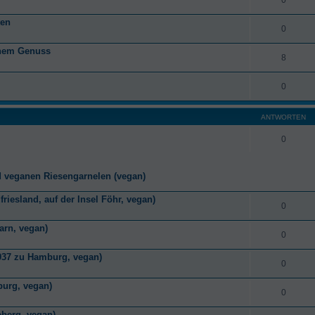
ten
0
anem Genuss
8
0
ANTWORTEN
0
d veganen Riesengarnelen (vegan)
riesland, auf der Insel Föhr, vegan)
0
arn, vegan)
0
1937 zu Hamburg, vegan)
0
burg, vegan)
0
berg, vegan)