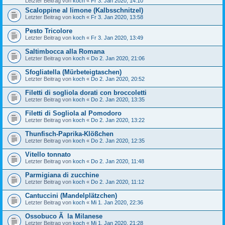
Letzter Beitrag von
koch
«
Fr 3. Jan 2020, 14:10
Scaloppine al limone (Kalbsschnitzel)
Letzter Beitrag von
koch
«
Fr 3. Jan 2020, 13:58
Pesto Tricolore
Letzter Beitrag von
koch
«
Fr 3. Jan 2020, 13:49
Saltimbocca alla Romana
Letzter Beitrag von
koch
«
Do 2. Jan 2020, 21:06
Sfogliatella (Mürbeteigtaschen)
Letzter Beitrag von
koch
«
Do 2. Jan 2020, 20:52
Filetti di sogliola dorati con broccoletti
Letzter Beitrag von
koch
«
Do 2. Jan 2020, 13:35
Filetti di Sogliola al Pomodoro
Letzter Beitrag von
koch
«
Do 2. Jan 2020, 13:22
Thunfisch-Paprika-Klößchen
Letzter Beitrag von
koch
«
Do 2. Jan 2020, 12:35
Vitello tonnato
Letzter Beitrag von
koch
«
Do 2. Jan 2020, 11:48
Parmigiana di zucchine
Letzter Beitrag von
koch
«
Do 2. Jan 2020, 11:12
Cantuccini (Mandelplätzchen)
Letzter Beitrag von
koch
«
Mi 1. Jan 2020, 22:36
Ossobuco Ã la Milanese
Letzter Beitrag von
koch
«
Mi 1. Jan 2020, 21:28