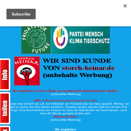
Köche-Nord.de
Werbung:
Wir empfehlen an dieser Stelle die norddeutsche Nationalsportart:
Boßeln:
(unbezahlte Werbung)
UND:
Fußballtennis begegnet Squash: Fuwate
Bei Fuwate wird ähnlich wie z.B. bei Volleyball, der Fussball über ein Netz gespielt. Wichtig: der
Ball darf zu keiner Zeit den Boden berühren. Gespielt werden darf der Ball nur mit dem Fuß
oder Kopf. Eine Besonderheit von Fuwate ist, dass der Ball ähnlich wie beim Squash, auch
über die Wände gespielt werden darf.
Klicken Sie hier!
(unbezahlte Werbung)
Wir empfehlen: