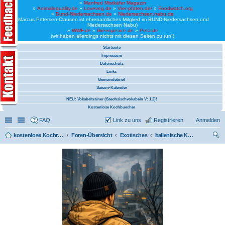
»
Manfred Mistkäfer Magazin
»
Animalequality.de
»
Loveveg.de
»
Vier-pfoten.de/
»
Foodwatch.org
»
Bund-Niedersachsen.de
»
Niedersachsen.nabu.de
(Marcus Petersen-Clausen ist ehrenamtliches Mitglied im BUND-Niedersachsen und
Niedersachsen Nabu)
»
WWF.de
»
Greenpeace.de
»
Peta.de
(wir haben allerdings nichts mit diesen Seiten zu tun!)
Startseite
Impressum
Datenschutz
Links
Gemeindebrief
Saison-Kalender
NEU: Vokabeltrainer (Saechsischvokabeln V: 1.2)!
Kostenlose Kochbuecher
Schnellzugriff
Linkliste
FAQ
Link zu uns
Registrieren
Anmelden
kostenlose Kochrezepte und kostenlose Kochbücher
Foren-Übersicht
Exotisches
Italienische Küche (Pizza und mehr)
uc
he