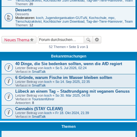
Tierschutzaktivist
,
Kochbücher zum Download
,
Tag-der-Tiere-Hannover
,
Team
Themen:
20
Desserts
Desserts
Moderatoren:
koch
,
Jugendorganisation-GUTuN
,
Kochschule
,
mpc
,
Tierschutzaktivist
,
Kochbücher zum Download
,
Tag-der-Tiere-Hannover
,
Team
Themen:
12
Neues Thema
52 Themen • Seite
1
von
1
Bekanntmachungen
40 Dinge, die Sie bedenken sollten, wenn die AfD regiert
Letzter Beitrag von
koch
«
So 5. Jul 2026, 02:24
Verfasst in
SmallTalk
6 Gründe, warum Fische im Wasser bleiben sollten
Letzter Beitrag von
koch
«
So 14. Sep 2025, 22:35
Verfasst in
SmallTalk
Lübeck an einem Tag – Stadtrundgang mit veganem Genuss
Letzter Beitrag von
koch
«
So 30. Mär 2025, 04:09
Verfasst in
Touristenführer
Antworten:
8
Cannabis (STAY CLEAN!)
Letzter Beitrag von
koch
«
Fr 18. Okt 2024, 21:39
Verfasst in
SmallTalk
Themen