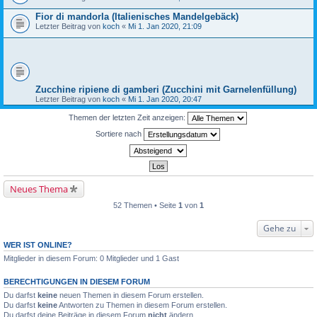
Fior di mandorla (Italienisches Mandelgebäck)
Letzter Beitrag von
koch
«
Mi 1. Jan 2020, 21:09
Zucchine ripiene di gamberi (Zucchini mit Garnelenfüllung)
Letzter Beitrag von
koch
«
Mi 1. Jan 2020, 20:47
Themen der letzten Zeit anzeigen:
Sortiere nach
Neues Thema
52 Themen • Seite
1
von
1
Gehe zu
WER IST ONLINE?
Mitglieder in diesem Forum: 0 Mitglieder und 1 Gast
BERECHTIGUNGEN IN DIESEM FORUM
Du darfst
keine
neuen Themen in diesem Forum erstellen.
Du darfst
keine
Antworten zu Themen in diesem Forum erstellen.
Du darfst deine Beiträge in diesem Forum
nicht
ändern.