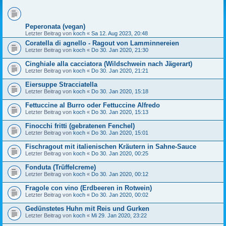
Peperonata (vegan)
Letzter Beitrag von
koch
«
Sa 12. Aug 2023, 20:48
Coratella di agnello - Ragout von Lamminnereien
Letzter Beitrag von
koch
«
Do 30. Jan 2020, 21:30
Cinghiale alla cacciatora (Wildschwein nach Jägerart)
Letzter Beitrag von
koch
«
Do 30. Jan 2020, 21:21
Eiersuppe Stracciatella
Letzter Beitrag von
koch
«
Do 30. Jan 2020, 15:18
Fettuccine al Burro oder Fettuccine Alfredo
Letzter Beitrag von
koch
«
Do 30. Jan 2020, 15:13
Finocchi fritti (gebratenen Fenchel)
Letzter Beitrag von
koch
«
Do 30. Jan 2020, 15:01
Fischragout mit italienischen Kräutern in Sahne-Sauce
Letzter Beitrag von
koch
«
Do 30. Jan 2020, 00:25
Fonduta (Trüffelcreme)
Letzter Beitrag von
koch
«
Do 30. Jan 2020, 00:12
Fragole con vino (Erdbeeren in Rotwein)
Letzter Beitrag von
koch
«
Do 30. Jan 2020, 00:02
Gedünstetes Huhn mit Reis und Gurken
Letzter Beitrag von
koch
«
Mi 29. Jan 2020, 23:22