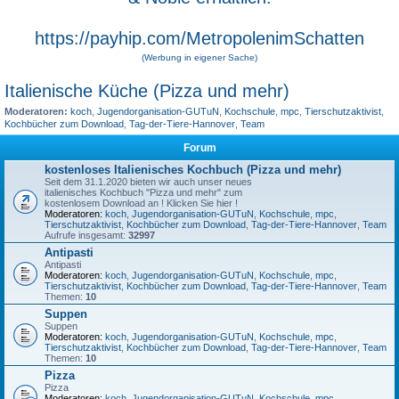
https://payhip.com/MetropolenimSchatten
(Werbung in eigener Sache)
Italienische Küche (Pizza und mehr)
Moderatoren:
koch
,
Jugendorganisation-GUTuN
,
Kochschule
,
mpc
,
Tierschutzaktivist
,
Kochbücher zum Download
,
Tag-der-Tiere-Hannover
,
Team
Forum
kostenloses Italienisches Kochbuch (Pizza und mehr)
Seit dem 31.1.2020 bieten wir auch unser neues
italienisches Kochbuch "Pizza und mehr" zum
kostenlosem Download an ! Klicken Sie hier !
Moderatoren:
koch
,
Jugendorganisation-GUTuN
,
Kochschule
,
mpc
,
Tierschutzaktivist
,
Kochbücher zum Download
,
Tag-der-Tiere-Hannover
,
Team
Aufrufe insgesamt:
32997
Antipasti
Antipasti
Moderatoren:
koch
,
Jugendorganisation-GUTuN
,
Kochschule
,
mpc
,
Tierschutzaktivist
,
Kochbücher zum Download
,
Tag-der-Tiere-Hannover
,
Team
Themen:
10
Suppen
Suppen
Moderatoren:
koch
,
Jugendorganisation-GUTuN
,
Kochschule
,
mpc
,
Tierschutzaktivist
,
Kochbücher zum Download
,
Tag-der-Tiere-Hannover
,
Team
Themen:
10
Pizza
Pizza
Moderatoren:
koch
,
Jugendorganisation-GUTuN
,
Kochschule
,
mpc
,