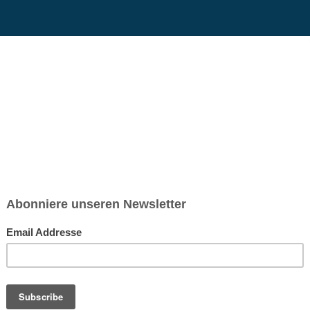
chsen und Niedersachsen Nabu)
debrief
Saison-Kalender
NEU: Vokabeltrainer (Saechsischvokabeln V: 1.
-Übersicht
Exotisches
Mexikanische Gerichte (aus der Wedemark)