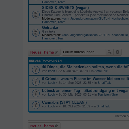
Hannover
,
Team
SIDES & SWEETS (vegan)
Diese Kategorie bietet eine köstliche Auswahl an veganen Be
Churros und Sorbets – perfekt für jede mexikanische Mahlzeit
Moderatoren:
koch
,
Jugendorganisation-GUTuN
,
Kochschule
Hannover
,
Team
Getränke
Getränke
Moderatoren:
koch
,
Jugendorganisation-GUTuN
,
Kochschule
Hannover
,
Team
Neues Thema
BEKANNTMACHUNGEN
40 Dinge, die Sie bedenken sollten, wenn die AfD
von
koch
» So 5. Jul 2026, 02:24 » in
SmallTalk
6 Gründe, warum Fische im Wasser bleiben soll
von
koch
» So 14. Sep 2025, 22:35 » in
SmallTalk
Lübeck an einem Tag – Stadtrundgang mit veg
von
koch
» So 30. Mär 2025, 03:51 » in
Touristenführer
Cannabis (STAY CLEAN!)
von
koch
» Fr 18. Okt 2024, 21:39 » in
SmallTalk
Themen der
Neues Thema