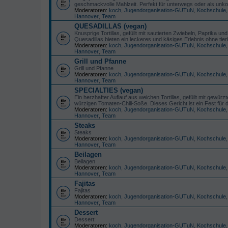
geschmackvolle Mahlzeit. Perfekt für unterwegs oder als unko
Moderatoren:
koch
,
Jugendorganisation-GUTuN
,
Kochschule
Hannover
,
Team
QUESADILLAS (vegan)
Knusprige Tortillas, gefüllt mit sautierten Zwiebeln, Paprika u
Quesadillas bieten ein leckeres und käsiges Erlebnis ohne tie
Moderatoren:
koch
,
Jugendorganisation-GUTuN
,
Kochschule
Hannover
,
Team
Grill und Pfanne
Grill und Pfanne
Moderatoren:
koch
,
Jugendorganisation-GUTuN
,
Kochschule
Hannover
,
Team
SPECIALTIES (vegan)
Ein herzhafter Auflauf aus weichen Tortillas, gefüllt mit ge
würzigen Tomaten-Chili-Soße. Dieses Gericht ist ein Fest für 
Moderatoren:
koch
,
Jugendorganisation-GUTuN
,
Kochschule
Hannover
,
Team
Steaks
Steaks
Moderatoren:
koch
,
Jugendorganisation-GUTuN
,
Kochschule
Hannover
,
Team
Beilagen
Beilagen
Moderatoren:
koch
,
Jugendorganisation-GUTuN
,
Kochschule
Hannover
,
Team
Fajitas
Fajitas
Moderatoren:
koch
,
Jugendorganisation-GUTuN
,
Kochschule
Hannover
,
Team
Dessert
Dessert:
Moderatoren:
koch
,
Jugendorganisation-GUTuN
,
Kochschule