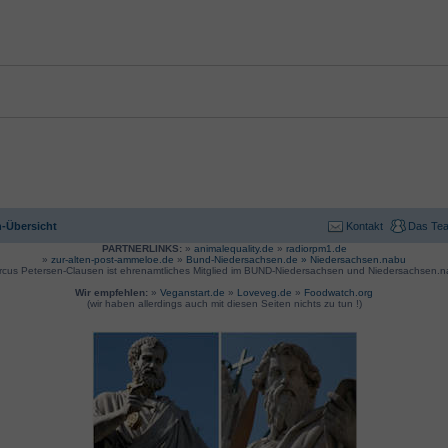
-Übersicht
Kontakt
Das Te
PARTNERLINKS:
»
animalequality.de
»
radiorpm1.de
»
zur-alten-post-ammeloe.de
»
Bund-Niedersachsen.de »
Niedersachsen.nabu
rcus Petersen-Clausen ist ehrenamtliches Mitglied im BUND-Niedersachsen und Niedersachsen.n
Wir empfehlen:
»
Veganstart.de
»
Loveveg.de
»
Foodwatch.org
(wir haben allerdings auch mit diesen Seiten nichts zu tun !)