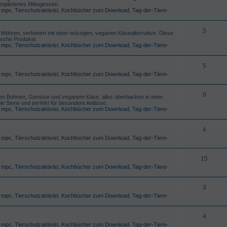
mpliziertes Mittagessen.
,
mpc
,
Tierschutzaktivist
,
Kochbücher zum Download
,
Tag-der-Tiere-
5
nd Möhren, verfeinert mit einer würzigen, veganen Käsealternative. Diese
rische Produkte.
,
mpc
,
Tierschutzaktivist
,
Kochbücher zum Download
,
Tag-der-Tiere-
5
,
mpc
,
Tierschutzaktivist
,
Kochbücher zum Download
,
Tag-der-Tiere-
9
würzten Bohnen, Gemüse und veganem Käse, alles überbacken in einer
die Sinne und perfekt für besondere Anlässe.
,
mpc
,
Tierschutzaktivist
,
Kochbücher zum Download
,
Tag-der-Tiere-
4
,
mpc
,
Tierschutzaktivist
,
Kochbücher zum Download
,
Tag-der-Tiere-
15
,
mpc
,
Tierschutzaktivist
,
Kochbücher zum Download
,
Tag-der-Tiere-
3
,
mpc
,
Tierschutzaktivist
,
Kochbücher zum Download
,
Tag-der-Tiere-
4
,
mpc
,
Tierschutzaktivist
,
Kochbücher zum Download
,
Tag-der-Tiere-