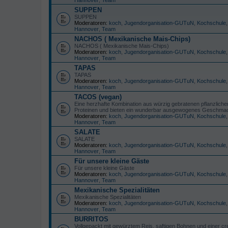
SUPPEN
SUPPEN
Moderatoren:
koch
,
Jugendorganisation-GUTuN
,
Kochschule
Hannover
,
Team
NACHOS ( Mexikanische Mais-Chips)
NACHOS ( Mexikanische Mais-Chips)
Moderatoren:
koch
,
Jugendorganisation-GUTuN
,
Kochschule
Hannover
,
Team
TAPAS
TAPAS
Moderatoren:
koch
,
Jugendorganisation-GUTuN
,
Kochschule
Hannover
,
Team
TACOS (vegan)
Eine herzhafte Kombination aus würzig gebratenen pflanzlichen
Proteinen und bieten ein wunderbar ausgewogenes Geschmacks
Moderatoren:
koch
,
Jugendorganisation-GUTuN
,
Kochschule
Hannover
,
Team
SALATE
SALATE
Moderatoren:
koch
,
Jugendorganisation-GUTuN
,
Kochschule
Hannover
,
Team
Für unsere kleine Gäste
Für unsere kleine Gäste
Moderatoren:
koch
,
Jugendorganisation-GUTuN
,
Kochschule
Hannover
,
Team
Mexikanische Spezialitäten
Mexikanische Spezialitäten
Moderatoren:
koch
,
Jugendorganisation-GUTuN
,
Kochschule
Hannover
,
Team
BURRITOS
Vollgepackt mit gewürztem Reis, saftigen Bohnen und einer cr