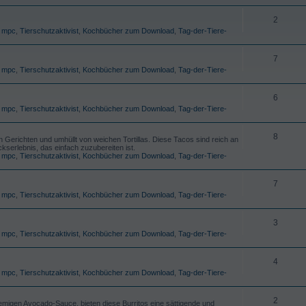
2
,
mpc
,
Tierschutzaktivist
,
Kochbücher zum Download
,
Tag-der-Tiere-
7
,
mpc
,
Tierschutzaktivist
,
Kochbücher zum Download
,
Tag-der-Tiere-
6
,
mpc
,
Tierschutzaktivist
,
Kochbücher zum Download
,
Tag-der-Tiere-
8
 Gerichten und umhüllt von weichen Tortillas. Diese Tacos sind reich an
erlebnis, das einfach zuzubereiten ist.
,
mpc
,
Tierschutzaktivist
,
Kochbücher zum Download
,
Tag-der-Tiere-
7
,
mpc
,
Tierschutzaktivist
,
Kochbücher zum Download
,
Tag-der-Tiere-
3
,
mpc
,
Tierschutzaktivist
,
Kochbücher zum Download
,
Tag-der-Tiere-
4
,
mpc
,
Tierschutzaktivist
,
Kochbücher zum Download
,
Tag-der-Tiere-
2
emigen Avocado-Sauce, bieten diese Burritos eine sättigende und