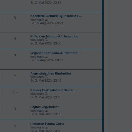
e
g
N
So 3. Mai 2020, 23:52
t
i
e
e
t
u
r
r
e
B
a
Käsefreie Gemüse-Quesadillas …
s
e
5
g
von
koch
t
i
N
So 18. Aug 2024, 00:21
e
t
e
r
r
u
B
a
e
e
g
Pollo con Mango â€“ Acapulco
s
i
5
von
koch
t
t
N
So 3. Mai 2020, 23:50
e
r
e
r
a
u
B
g
Veganer Enchilada-Auflauf mit…
e
e
9
von
koch
s
i
N
So 18. Aug 2024, 00:11
t
t
e
e
r
u
r
a
e
B
g
Argentinisches Rinderfilet
s
e
4
von
koch
t
i
N
So 3. Mai 2020, 23:46
e
t
e
r
r
u
B
a
Kleiner Blattsalat mit Beeren…
e
e
15
g
von
koch
s
i
N
So 3. Mai 2020, 23:43
t
t
e
e
r
u
r
a
Fajitas Vegetarisch
e
B
3
g
von
koch
s
e
N
So 3. Mai 2020, 23:35
t
i
e
e
t
u
r
r
Limetten Panna Cotta
e
B
4
a
von
koch
s
e
g
N
So 3. Mai 2020, 23:30
t
i