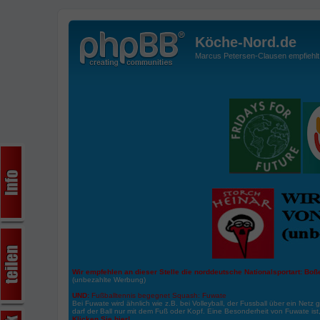
Köche-Nord.de
Marcus Petersen-Clausen empfiehlt d
Wir empfehlen an dieser Stelle die norddeutsche Nationalsportart:
Boße
(unbezahlte Werbung)
UND:
Fußballtennis begegnet Squash: Fuwate
Bei Fuwate wird ähnlich wie z.B. bei Volleyball, der Fussball über ein Netz 
darf der Ball nur mit dem Fuß oder Kopf. Eine Besonderheit von Fuwate ist
Klicken Sie hier!