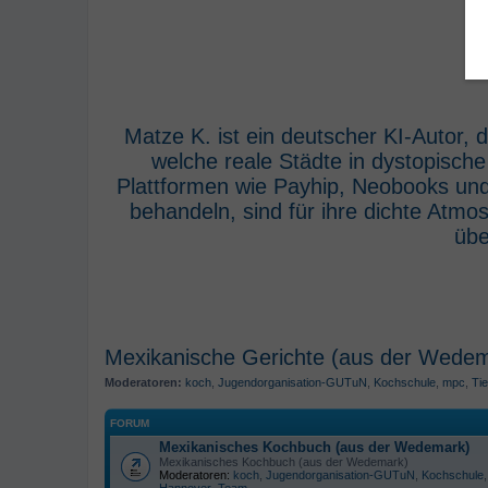
Matze K. ist ein deutscher KI-Autor,
welche reale Städte in dystopisch
Plattformen wie Payhip, Neobooks und
behandeln, sind für ihre dichte Atm
übe
Mexikanische Gerichte (aus der Wede
Moderatoren:
koch
,
Jugendorganisation-GUTuN
,
Kochschule
,
mpc
,
Tie
FORUM
Mexikanisches Kochbuch (aus der Wedemark)
Mexikanisches Kochbuch (aus der Wedemark)
Moderatoren:
koch
,
Jugendorganisation-GUTuN
,
Kochschule
Hannover
,
Team