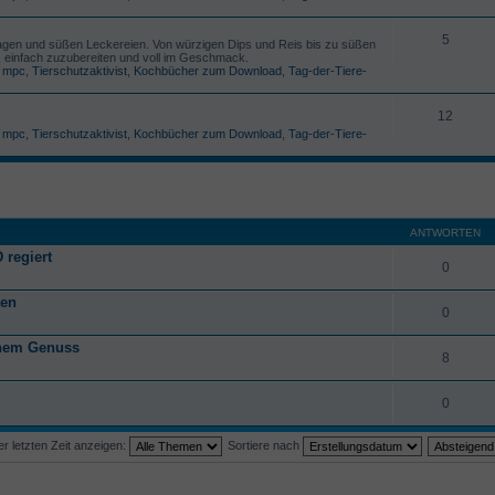
5
ilagen und süßen Leckereien. Von würzigen Dips und Reis bis zu süßen
, einfach zuzubereiten und voll im Geschmack.
,
mpc
,
Tierschutzaktivist
,
Kochbücher zum Download
,
Tag-der-Tiere-
12
,
mpc
,
Tierschutzaktivist
,
Kochbücher zum Download
,
Tag-der-Tiere-
ANTWORTEN
 regiert
0
ten
0
anem Genuss
8
0
 letzten Zeit anzeigen:
Sortiere nach