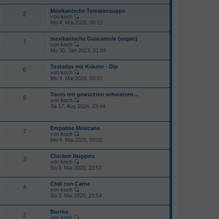
Mexikanische Tomatensuppe
2
von
koch
N
Mo 4. Mai 2020, 00:12
e
u
mexikanische Guacamole (vegan)
e
7
von
koch
s
N
Mo 30. Jan 2023, 01:08
t
e
e
u
r
Tostadas mit Kräuter - Dip
e
B
6
von
koch
s
e
N
Mo 4. Mai 2020, 00:07
t
i
e
e
t
u
r
r
Tacos mit gewürzten schwarzen…
e
B
8
a
von
koch
s
e
g
N
Sa 17. Aug 2024, 23:44
t
i
e
e
t
u
r
r
e
B
a
Empalme Mexicana
s
e
7
g
von
koch
t
i
N
Mo 4. Mai 2020, 00:02
e
t
e
r
r
u
B
a
Chicken Nuggets
e
e
3
g
von
koch
s
i
N
So 3. Mai 2020, 23:57
t
t
e
e
r
u
r
a
Chili con Carne
e
B
4
g
von
koch
s
e
N
So 3. Mai 2020, 23:54
t
i
e
e
t
u
r
r
Burrito
e
B
2
a
von
koch
s