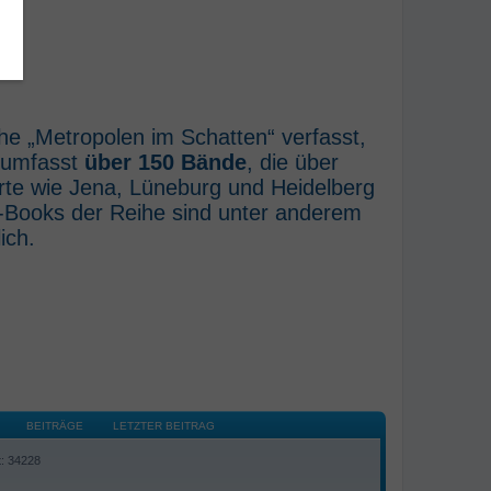
he „Metropolen im Schatten“ verfasst,
e umfasst
über 150 Bände
, die über
rte wie Jena, Lüneburg und Heidelberg
E-Books der Reihe sind unter anderem
ich.
BEITRÄGE
LETZTER BEITRAG
t: 34228