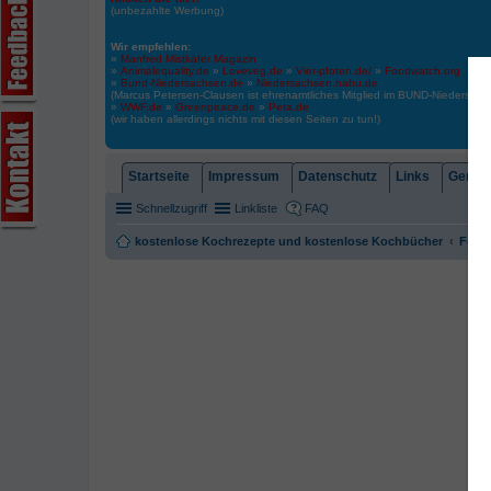
(unbezahlte Werbung)
Wir empfehlen:
»
Manfred Mistkäfer Magazin
»
Animalequality.de
»
Loveveg.de
»
Vier-pfoten.de/
»
Foodwatch.org
»
Bund-Niedersachsen.de
»
Niedersachsen.nabu.de
(Marcus Petersen-Clausen ist ehrenamtliches Mitglied im BUND-Niedersa
»
WWF.de
»
Greenpeace.de
»
Peta.de
(wir haben allerdings nichts mit diesen Seiten zu tun!)
Startseite
Impressum
Datenschutz
Links
Gemein
Schnellzugriff
Linkliste
FAQ
kostenlose Kochrezepte und kostenlose Kochbücher
Foren