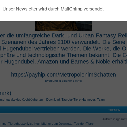
 der die umfangreiche Dark- und Urban-Fantasy-Rei
e Szenarien des Jahres 2100 verwandelt. Die Seri
 Hugendubel vertrieben werden. Die Werke, die O
osphäre und technologische Themen bekannt. Die 
r Hugendubel, Amazon und Barnes & Noble erhältl
https://payhip.com/MetropolenimSchatten
(Werbung in eigener Sache)
mark)
rschutzaktivist
,
Kochbücher zum Download
,
Tag-der-Tiere-Hannover
,
Team
THEMEN
Aufrufe insgesam
,
mpc
,
Tierschutzaktivist
,
Kochbücher zum Download
,
Tag-der-Tiere-