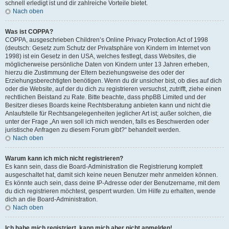
schnell erledigt ist und dir zahlreiche Vorteile bietet.
Nach oben
Was ist COPPA?
COPPA, ausgeschrieben Children’s Online Privacy Protection Act of 1998
(deutsch: Gesetz zum Schutz der Privatsphäre von Kindern im Internet von
1998) ist ein Gesetz in den USA, welches festlegt, dass Websites, die
möglicherweise persönliche Daten von Kindern unter 13 Jahren erheben,
hierzu die Zustimmung der Eltern beziehungsweise des oder der
Erziehungsberechtigten benötigen. Wenn du dir unsicher bist, ob dies auf dich
oder die Website, auf der du dich zu registrieren versuchst, zutrifft, ziehe einen
rechtlichen Beistand zu Rate. Bitte beachte, dass phpBB Limited und der
Besitzer dieses Boards keine Rechtsberatung anbieten kann und nicht die
Anlaufstelle für Rechtsangelegenheiten jeglicher Art ist; außer solchen, die
unter der Frage „An wen soll ich mich wenden, falls es Beschwerden oder
juristische Anfragen zu diesem Forum gibt?“ behandelt werden.
Nach oben
Warum kann ich mich nicht registrieren?
Es kann sein, dass die Board-Administration die Registrierung komplett
ausgeschaltet hat, damit sich keine neuen Benutzer mehr anmelden können.
Es könnte auch sein, dass deine IP-Adresse oder der Benutzername, mit dem
du dich registrieren möchtest, gesperrt wurden. Um Hilfe zu erhalten, wende
dich an die Board-Administration.
Nach oben
Ich habe mich registriert, kann mich aber nicht anmelden!