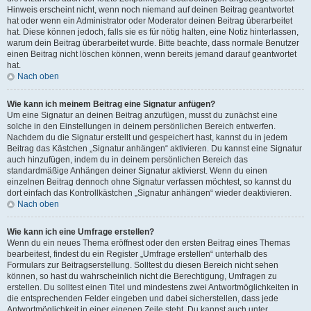
Hinweis erscheint nicht, wenn noch niemand auf deinen Beitrag geantwortet
hat oder wenn ein Administrator oder Moderator deinen Beitrag überarbeitet
hat. Diese können jedoch, falls sie es für nötig halten, eine Notiz hinterlassen,
warum dein Beitrag überarbeitet wurde. Bitte beachte, dass normale Benutzer
einen Beitrag nicht löschen können, wenn bereits jemand darauf geantwortet
hat.
Nach oben
Wie kann ich meinem Beitrag eine Signatur anfügen?
Um eine Signatur an deinen Beitrag anzufügen, musst du zunächst eine
solche in den Einstellungen in deinem persönlichen Bereich entwerfen.
Nachdem du die Signatur erstellt und gespeichert hast, kannst du in jedem
Beitrag das Kästchen „Signatur anhängen“ aktivieren. Du kannst eine Signatur
auch hinzufügen, indem du in deinem persönlichen Bereich das
standardmäßige Anhängen deiner Signatur aktivierst. Wenn du einen
einzelnen Beitrag dennoch ohne Signatur verfassen möchtest, so kannst du
dort einfach das Kontrollkästchen „Signatur anhängen“ wieder deaktivieren.
Nach oben
Wie kann ich eine Umfrage erstellen?
Wenn du ein neues Thema eröffnest oder den ersten Beitrag eines Themas
bearbeitest, findest du ein Register „Umfrage erstellen“ unterhalb des
Formulars zur Beitragserstellung. Solltest du diesen Bereich nicht sehen
können, so hast du wahrscheinlich nicht die Berechtigung, Umfragen zu
erstellen. Du solltest einen Titel und mindestens zwei Antwortmöglichkeiten in
die entsprechenden Felder eingeben und dabei sicherstellen, dass jede
Antwortmöglichkeit in einer eigenen Zeile steht. Du kannst auch unter