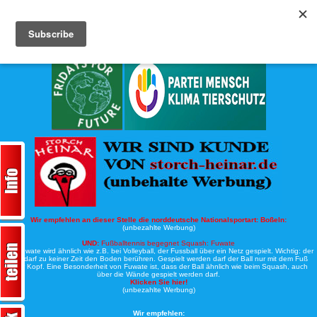
Köche-Nord.de
Werbung:
Wir empfehlen an dieser Stelle die norddeutsche Nationalsportart:
Boßeln:
(unbezahlte Werbung)
UND:
Fußballtennis begegnet Squash: Fuwate
Bei Fuwate wird ähnlich wie z.B. bei Volleyball, der Fussball über ein Netz gespielt. Wichtig: der
Ball darf zu keiner Zeit den Boden berühren. Gespielt werden darf der Ball nur mit dem Fuß
oder Kopf. Eine Besonderheit von Fuwate ist, dass der Ball ähnlich wie beim Squash, auch
über die Wände gespielt werden darf.
Klicken Sie hier!
(unbezahlte Werbung)
Wir empfehlen: