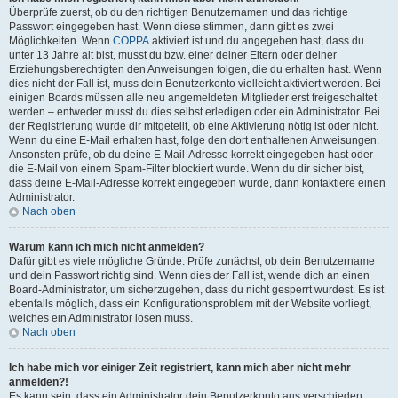
Überprüfe zuerst, ob du den richtigen Benutzernamen und das richtige
Passwort eingegeben hast. Wenn diese stimmen, dann gibt es zwei
Möglichkeiten. Wenn
COPPA
aktiviert ist und du angegeben hast, dass du
unter 13 Jahre alt bist, musst du bzw. einer deiner Eltern oder deiner
Erziehungsberechtigten den Anweisungen folgen, die du erhalten hast. Wenn
dies nicht der Fall ist, muss dein Benutzerkonto vielleicht aktiviert werden. Bei
einigen Boards müssen alle neu angemeldeten Mitglieder erst freigeschaltet
werden – entweder musst du dies selbst erledigen oder ein Administrator. Bei
der Registrierung wurde dir mitgeteilt, ob eine Aktivierung nötig ist oder nicht.
Wenn du eine E-Mail erhalten hast, folge den dort enthaltenen Anweisungen.
Ansonsten prüfe, ob du deine E-Mail-Adresse korrekt eingegeben hast oder
die E-Mail von einem Spam-Filter blockiert wurde. Wenn du dir sicher bist,
dass deine E-Mail-Adresse korrekt eingegeben wurde, dann kontaktiere einen
Administrator.
Nach oben
Warum kann ich mich nicht anmelden?
Dafür gibt es viele mögliche Gründe. Prüfe zunächst, ob dein Benutzername
und dein Passwort richtig sind. Wenn dies der Fall ist, wende dich an einen
Board-Administrator, um sicherzugehen, dass du nicht gesperrt wurdest. Es ist
ebenfalls möglich, dass ein Konfigurationsproblem mit der Website vorliegt,
welches ein Administrator lösen muss.
Nach oben
Ich habe mich vor einiger Zeit registriert, kann mich aber nicht mehr
anmelden?!
Es kann sein, dass ein Administrator dein Benutzerkonto aus verschieden