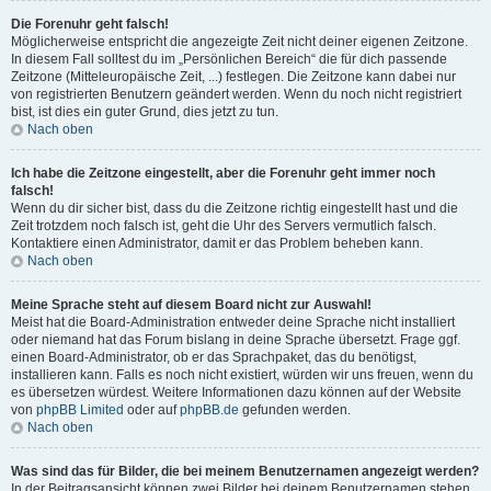
Die Forenuhr geht falsch!
Möglicherweise entspricht die angezeigte Zeit nicht deiner eigenen Zeitzone.
In diesem Fall solltest du im „Persönlichen Bereich“ die für dich passende
Zeitzone (Mitteleuropäische Zeit, ...) festlegen. Die Zeitzone kann dabei nur
von registrierten Benutzern geändert werden. Wenn du noch nicht registriert
bist, ist dies ein guter Grund, dies jetzt zu tun.
Nach oben
Ich habe die Zeitzone eingestellt, aber die Forenuhr geht immer noch
falsch!
Wenn du dir sicher bist, dass du die Zeitzone richtig eingestellt hast und die
Zeit trotzdem noch falsch ist, geht die Uhr des Servers vermutlich falsch.
Kontaktiere einen Administrator, damit er das Problem beheben kann.
Nach oben
Meine Sprache steht auf diesem Board nicht zur Auswahl!
Meist hat die Board-Administration entweder deine Sprache nicht installiert
oder niemand hat das Forum bislang in deine Sprache übersetzt. Frage ggf.
einen Board-Administrator, ob er das Sprachpaket, das du benötigst,
installieren kann. Falls es noch nicht existiert, würden wir uns freuen, wenn du
es übersetzen würdest. Weitere Informationen dazu können auf der Website
von
phpBB Limited
oder auf
phpBB.de
gefunden werden.
Nach oben
Was sind das für Bilder, die bei meinem Benutzernamen angezeigt werden?
In der Beitragsansicht können zwei Bilder bei deinem Benutzernamen stehen.