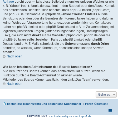
Abfrage
durch) oder — falls diese Seite bei einem kostenlosen Webhoster wie
z. B. Yahoo!, free.fr, funpic.de usw. liegt — den Support oder den Abuse-Kontakt
des betreffenden Dienstes. Bitte beachte, dass phpBB Limited (phpBB.com)
und phpBB Deutschland e. V. (phpBB.de)
absolut keinen Einfluss
auf die
Benutzung oder den oder die Benutzer der Forensoftware haben und dafür in
keiner Weise zur Verantwortung herangezogen werden können. Kontaktiere
daher nie phpBB Limited oder phpBB Deutschland e. V. in Zusammenhang mit
jeglichen juristischen Fragen (Unterlassungserklärungen, Haftungsfragen
usw.), die
sich nicht direkt
auf die Websiten phpbb.com, phpbb.de oder die
phpBB-Software selbst beziehen. Falls du phpBB Limited oder phpBB
Deutschland e. V. E-Mails schreibst, die die
Softwarenutzung durch Dritte
betreffen, so wirst du, wenn überhaupt, höchstens eine knappe Antwort
erhalten.
Nach oben
Wie kann ich einen Administrator des Boards kontaktieren?
Alle Benutzer des Boards können das Kontaktformular nutzen, wenn die
Funktion durch die Board-Administration aktiviert wurde.
Mitglieder des Boards können zusätzlich den Link „Das Team“ verwenden.
Nach oben
Gehe zu
kostenlose Kochrezepte und kostenlose Kochbücher
Foren-Übersicht
PARTNERLINKS:
»
animalequality.de
»
radiorpm1.de