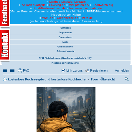
»
Manfred Mistkäfer Magazin
»
Animalequality.de
»
Loveveg.de
»
Vier-pfoten.de/
»
Foodwatch.org
»
Bund-Niedersachsen.de
»
Niedersachsen.nabu.de
(Marcus Petersen-Clausen ist ehrenamtliches Mitglied im BUND-Niedersachsen und
Niedersachsen Nabu)
»
WWF.de
»
Greenpeace.de
»
Peta.de
(wir haben allerdings nichts mit diesen Seiten zu tun!)
Startseite
Impressum
Datenschutz
Links
Gemeindebrief
Saison-Kalender
NEU: Vokabeltrainer (Saechsischvokabeln V: 1.2)!
Kostenlose Kochbuecher
Schnellzugriff
Linkliste
FAQ
Link zu uns
Registrieren
Anmelden
kostenlose Kochrezepte und kostenlose Kochbücher
Foren-Übersicht
uc
he