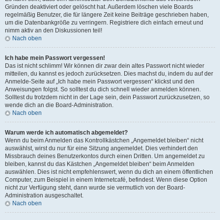
Gründen deaktiviert oder gelöscht hat. Außerdem löschen viele Boards
regelmäßig Benutzer, die für längere Zeit keine Beiträge geschrieben haben,
um die Datenbankgröße zu verringern. Registriere dich einfach erneut und
nimm aktiv an den Diskussionen teil!
Nach oben
Ich habe mein Passwort vergessen!
Das ist nicht schlimm! Wir können dir zwar dein altes Passwort nicht wieder
mitteilen, du kannst es jedoch zurücksetzen. Dies machst du, indem du auf der
Anmelde-Seite auf „Ich habe mein Passwort vergessen“ klickst und den
Anweisungen folgst. So solltest du dich schnell wieder anmelden können.
Solltest du trotzdem nicht in der Lage sein, dein Passwort zurückzusetzen, so
wende dich an die Board-Administration.
Nach oben
Warum werde ich automatisch abgemeldet?
Wenn du beim Anmelden das Kontrollkästchen „Angemeldet bleiben“ nicht
auswählst, wirst du nur für eine Sitzung angemeldet. Dies verhindert den
Missbrauch deines Benutzerkontos durch einen Dritten. Um angemeldet zu
bleiben, kannst du das Kästchen „Angemeldet bleiben“ beim Anmelden
auswählen. Dies ist nicht empfehlenswert, wenn du dich an einem öffentlichen
Computer, zum Beispiel in einem Internetcafé, befindest. Wenn diese Option
nicht zur Verfügung steht, dann wurde sie vermutlich von der Board-
Administration ausgeschaltet.
Nach oben