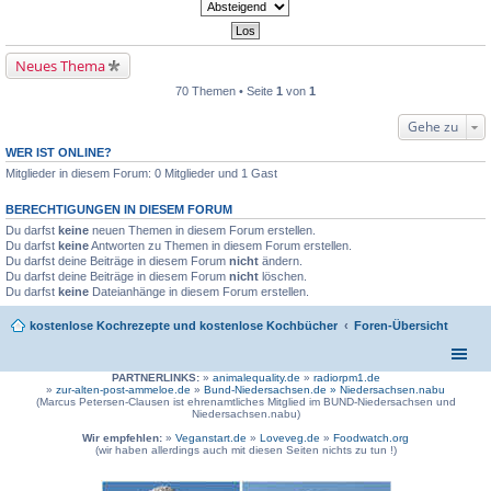
Neues Thema
70 Themen • Seite
1
von
1
Gehe zu
WER IST ONLINE?
Mitglieder in diesem Forum: 0 Mitglieder und 1 Gast
BERECHTIGUNGEN IN DIESEM FORUM
Du darfst
keine
neuen Themen in diesem Forum erstellen.
Du darfst
keine
Antworten zu Themen in diesem Forum erstellen.
Du darfst deine Beiträge in diesem Forum
nicht
ändern.
Du darfst deine Beiträge in diesem Forum
nicht
löschen.
Du darfst
keine
Dateianhänge in diesem Forum erstellen.
kostenlose Kochrezepte und kostenlose Kochbücher
Foren-Übersicht
PARTNERLINKS:
»
animalequality.de
»
radiorpm1.de
»
zur-alten-post-ammeloe.de
»
Bund-Niedersachsen.de »
Niedersachsen.nabu
(Marcus Petersen-Clausen ist ehrenamtliches Mitglied im BUND-Niedersachsen und
Niedersachsen.nabu)
Wir empfehlen:
»
Veganstart.de
»
Loveveg.de
»
Foodwatch.org
(wir haben allerdings auch mit diesen Seiten nichts zu tun !)