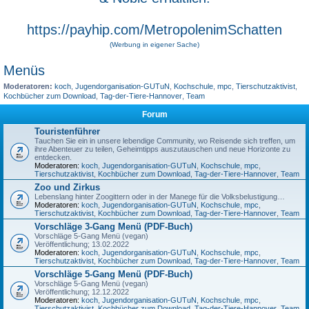
https://payhip.com/MetropolenimSchatten
(Werbung in eigener Sache)
Menüs
Moderatoren:
koch
,
Jugendorganisation-GUTuN
,
Kochschule
,
mpc
,
Tierschutzaktivist
,
Kochbücher zum Download
,
Tag-der-Tiere-Hannover
,
Team
Forum
Touristenführer
Tauchen Sie ein in unsere lebendige Community, wo Reisende sich treffen, um
ihre Abenteuer zu teilen, Geheimtipps auszutauschen und neue Horizonte zu
entdecken.
Moderatoren:
koch
,
Jugendorganisation-GUTuN
,
Kochschule
,
mpc
,
Tierschutzaktivist
,
Kochbücher zum Download
,
Tag-der-Tiere-Hannover
,
Team
Zoo und Zirkus
Lebenslang hinter Zoogittern oder in der Manege für die Volksbelustigung…
Moderatoren:
koch
,
Jugendorganisation-GUTuN
,
Kochschule
,
mpc
,
Tierschutzaktivist
,
Kochbücher zum Download
,
Tag-der-Tiere-Hannover
,
Team
Vorschläge 3-Gang Menü (PDF-Buch)
Vorschläge 5-Gang Menü (vegan)
Veröffentlichung; 13.02.2022
Moderatoren:
koch
,
Jugendorganisation-GUTuN
,
Kochschule
,
mpc
,
Tierschutzaktivist
,
Kochbücher zum Download
,
Tag-der-Tiere-Hannover
,
Team
Vorschläge 5-Gang Menü (PDF-Buch)
Vorschläge 5-Gang Menü (vegan)
Veröffentlichung; 12.12.2022
Moderatoren:
koch
,
Jugendorganisation-GUTuN
,
Kochschule
,
mpc
,
Tierschutzaktivist
,
Kochbücher zum Download
,
Tag-der-Tiere-Hannover
,
Team