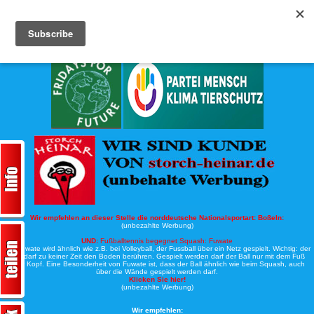
Köche-Nord.de
Werbung:
Wir empfehlen an dieser Stelle die norddeutsche Nationalsportart:
Boßeln:
(unbezahlte Werbung)
UND:
Fußballtennis begegnet Squash: Fuwate
Bei Fuwate wird ähnlich wie z.B. bei Volleyball, der Fussball über ein Netz gespielt. Wichtig: der
Ball darf zu keiner Zeit den Boden berühren. Gespielt werden darf der Ball nur mit dem Fuß
oder Kopf. Eine Besonderheit von Fuwate ist, dass der Ball ähnlich wie beim Squash, auch
über die Wände gespielt werden darf.
Klicken Sie hier!
(unbezahlte Werbung)
Wir empfehlen: