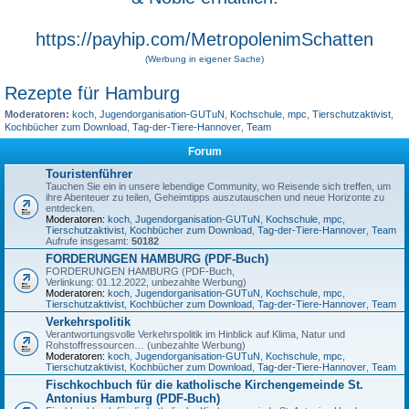
https://payhip.com/MetropolenimSchatten
(Werbung in eigener Sache)
Rezepte für Hamburg
Moderatoren:
koch
,
Jugendorganisation-GUTuN
,
Kochschule
,
mpc
,
Tierschutzaktivist
,
Kochbücher zum Download
,
Tag-der-Tiere-Hannover
,
Team
Forum
Touristenführer
Tauchen Sie ein in unsere lebendige Community, wo Reisende sich treffen, um
ihre Abenteuer zu teilen, Geheimtipps auszutauschen und neue Horizonte zu
entdecken.
Moderatoren:
koch
,
Jugendorganisation-GUTuN
,
Kochschule
,
mpc
,
Tierschutzaktivist
,
Kochbücher zum Download
,
Tag-der-Tiere-Hannover
,
Team
Aufrufe insgesamt:
50182
FORDERUNGEN HAMBURG (PDF-Buch)
FORDERUNGEN HAMBURG (PDF-Buch,
Verlinkung: 01.12.2022, unbezahlte Werbung)
Moderatoren:
koch
,
Jugendorganisation-GUTuN
,
Kochschule
,
mpc
,
Tierschutzaktivist
,
Kochbücher zum Download
,
Tag-der-Tiere-Hannover
,
Team
Verkehrspolitik
Verantwortungsvolle Verkehrspolitik im Hinblick auf Klima, Natur und
Rohstoffressourcen… (unbezahlte Werbung)
Moderatoren:
koch
,
Jugendorganisation-GUTuN
,
Kochschule
,
mpc
,
Tierschutzaktivist
,
Kochbücher zum Download
,
Tag-der-Tiere-Hannover
,
Team
Fischkochbuch für die katholische Kirchengemeinde St.
Antonius Hamburg (PDF-Buch)