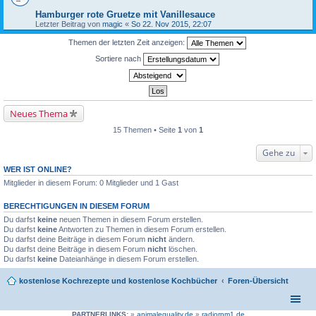
Hamburger rote Gruetze mit Vanillesauce
Letzter Beitrag von
magic
«
So 22. Nov 2015, 22:07
Themen der letzten Zeit anzeigen:
Sortiere nach
Neues Thema
15 Themen • Seite
1
von
1
Gehe zu
WER IST ONLINE?
Mitglieder in diesem Forum: 0 Mitglieder und 1 Gast
BERECHTIGUNGEN IN DIESEM FORUM
Du darfst
keine
neuen Themen in diesem Forum erstellen.
Du darfst
keine
Antworten zu Themen in diesem Forum erstellen.
Du darfst deine Beiträge in diesem Forum
nicht
ändern.
Du darfst deine Beiträge in diesem Forum
nicht
löschen.
Du darfst
keine
Dateianhänge in diesem Forum erstellen.
kostenlose Kochrezepte und kostenlose Kochbücher
Foren-Übersicht
PARTNERLINKS:
»
animalequality.de
»
radiorpm1.de