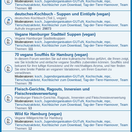
Moderatoren:
koch
,
Jugendorganisation-GUTuN
,
Kochschule
,
mpc
,
Tierschutzaktivist
,
Kochbücher zum Download
,
Tag-der-Tiere-Hannover
,
Team
Themen:
60
deutsches-Kochbuch - Suppen und Eintöpfe (vegan)
deutsches-Kochbuch (Teil 1, vegan)
Moderatoren:
koch
,
Jugendorganisation-GUTuN
,
Kochschule
,
mpc
,
Tierschutzaktivist
,
Kochbücher zum Download
,
Tag-der-Tiere-Hannover
,
Team
Aufrufe insgesamt:
29873
Vegane Hamburger Stadtteil Suppen (vegan)
Vegane Hamburger Stadtteilsuppen
Moderatoren:
koch
,
Jugendorganisation-GUTuN
,
Kochschule
,
mpc
,
Tierschutzaktivist
,
Kochbücher zum Download
,
Tag-der-Tiere-Hannover
,
Team
Themen:
111
70 vegane Soufflés für Hamburg (vegan)
In diesem Forum werden Sie auf eine kulinarische Reise geführt, die Ihnen zeigt,
wie Sie köstliche und einfache vegane Soufflés zubereiten können. Soufflés sind
bekannt für ihre luftige Konsistenz und ihr reichhaltiges Aroma, und hier finden
Sie eine breite Palette an veganen Variationen, um Ihren Gaumen zu
verwöhnen.
Moderatoren:
koch
,
Jugendorganisation-GUTuN
,
Kochschule
,
mpc
,
Tierschutzaktivist
,
Kochbücher zum Download
,
Tag-der-Tiere-Hannover
,
Team
Themen:
70
Fleisch-Gerichte, Ragouts, Innereien und
Fleischresteverwertung
Hamburger Fleisch-Gerichte, Ragouts, Innereien und Fleischresteverwertung
Moderatoren:
koch
,
Jugendorganisation-GUTuN
,
Kochschule
,
mpc
,
Tierschutzaktivist
,
Kochbücher zum Download
,
Tag-der-Tiere-Hannover
,
Team
Themen:
53
Wild für Hamburg (vegan)
Vegane Wildgerichte für Hamburg
Moderatoren:
koch
,
Jugendorganisation-GUTuN
,
Kochschule
,
mpc
,
Tierschutzaktivist
,
Kochbücher zum Download
,
Tag-der-Tiere-Hannover
,
Team
Themen:
12