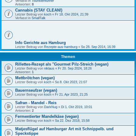
Verfasst in
Touristenführer
Antworten:
8
Cannabis (STAY CLEAN!)
Letzter Beitrag von
koch
«
Fr 18. Okt 2024, 21:39
Verfasst in
SmallTalk
Info Gerichte aus Hamburg
Letzter Beitrag von
Rezepte-aus-hamburg
«
So 28. Sep 2014, 16:39
Themen
Rillettes-Rezept als "Gourmet Pilz-Streich (vegan)
Letzter Beitrag von
niklaus
«
Fr 20. Sep 2024, 18:26
Antworten:
1
Mettbrötchen (vegan)
Letzter Beitrag von
koch
«
So 8. Okt 2023, 21:07
Bauernseufzer (vegan)
Letzter Beitrag von
koch
«
Fr 21. Apr 2023, 21:25
Safran - Mandel - Reis
Letzter Beitrag von
DarkNug
«
Di 1. Okt 2019, 10:01
Antworten:
2
Fermentierter Mandelkäse (vegan)
Letzter Beitrag von
koch
«
Sa 22. Dez 2018, 15:58
Matjesflügel auf Hamburger Art mit Schnippelb. und
Speckstippe