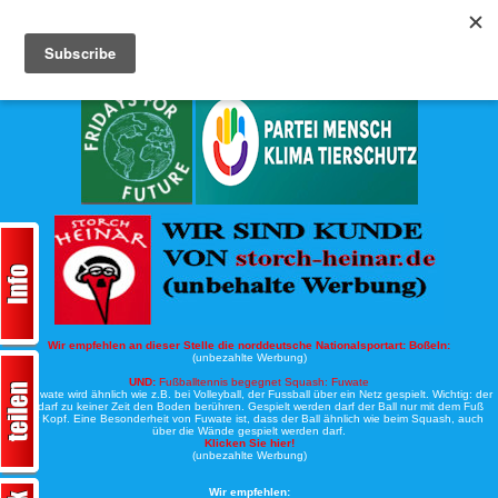
Köche-Nord.de
Werbung:
Wir empfehlen an dieser Stelle die norddeutsche Nationalsportart:
Boßeln:
(unbezahlte Werbung)
UND:
Fußballtennis begegnet Squash: Fuwate
Bei Fuwate wird ähnlich wie z.B. bei Volleyball, der Fussball über ein Netz gespielt. Wichtig: der
Ball darf zu keiner Zeit den Boden berühren. Gespielt werden darf der Ball nur mit dem Fuß
oder Kopf. Eine Besonderheit von Fuwate ist, dass der Ball ähnlich wie beim Squash, auch
über die Wände gespielt werden darf.
Klicken Sie hier!
(unbezahlte Werbung)
Wir empfehlen: