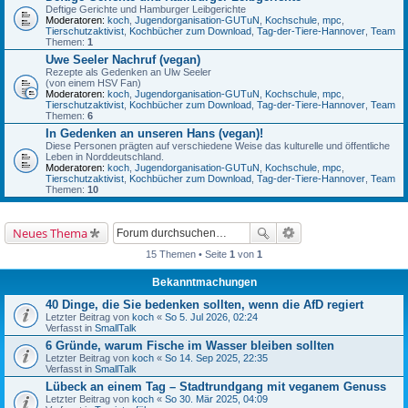
Deftige Gerichte und Hamburger Leibgerichte
Moderatoren:
koch
,
Jugendorganisation-GUTuN
,
Kochschule
,
mpc
,
Tierschutzaktivist
,
Kochbücher zum Download
,
Tag-der-Tiere-Hannover
,
Team
Themen:
1
Uwe Seeler Nachruf (vegan)
Rezepte als Gedenken an Ulw Seeler
(von einem HSV Fan)
Moderatoren:
koch
,
Jugendorganisation-GUTuN
,
Kochschule
,
mpc
,
Tierschutzaktivist
,
Kochbücher zum Download
,
Tag-der-Tiere-Hannover
,
Team
Themen:
6
In Gedenken an unseren Hans (vegan)!
Diese Personen prägten auf verschiedene Weise das kulturelle und öffentliche
Leben in Norddeutschland.
Moderatoren:
koch
,
Jugendorganisation-GUTuN
,
Kochschule
,
mpc
,
Tierschutzaktivist
,
Kochbücher zum Download
,
Tag-der-Tiere-Hannover
,
Team
Themen:
10
Neues Thema
15 Themen • Seite
1
von
1
Bekanntmachungen
40 Dinge, die Sie bedenken sollten, wenn die AfD regiert
Letzter Beitrag von
koch
«
So 5. Jul 2026, 02:24
Verfasst in
SmallTalk
6 Gründe, warum Fische im Wasser bleiben sollten
Letzter Beitrag von
koch
«
So 14. Sep 2025, 22:35
Verfasst in
SmallTalk
Lübeck an einem Tag – Stadtrundgang mit veganem Genuss
Letzter Beitrag von
koch
«
So 30. Mär 2025, 04:09