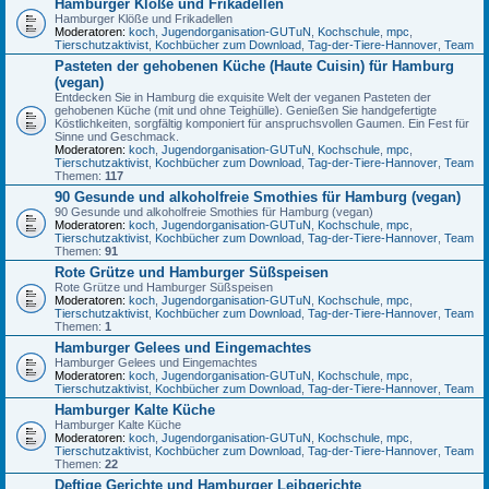
Hamburger Klöße und Frikadellen
Hamburger Klöße und Frikadellen
Moderatoren:
koch
,
Jugendorganisation-GUTuN
,
Kochschule
,
mpc
,
Tierschutzaktivist
,
Kochbücher zum Download
,
Tag-der-Tiere-Hannover
,
Team
Pasteten der gehobenen Küche (Haute Cuisin) für Hamburg
(vegan)
Entdecken Sie in Hamburg die exquisite Welt der veganen Pasteten der
gehobenen Küche (mit und ohne Teighülle). Genießen Sie handgefertigte
Köstlichkeiten, sorgfältig komponiert für anspruchsvollen Gaumen. Ein Fest für
Sinne und Geschmack.
Moderatoren:
koch
,
Jugendorganisation-GUTuN
,
Kochschule
,
mpc
,
Tierschutzaktivist
,
Kochbücher zum Download
,
Tag-der-Tiere-Hannover
,
Team
Themen:
117
90 Gesunde und alkoholfreie Smothies für Hamburg (vegan)
90 Gesunde und alkoholfreie Smothies für Hamburg (vegan)
Moderatoren:
koch
,
Jugendorganisation-GUTuN
,
Kochschule
,
mpc
,
Tierschutzaktivist
,
Kochbücher zum Download
,
Tag-der-Tiere-Hannover
,
Team
Themen:
91
Rote Grütze und Hamburger Süßspeisen
Rote Grütze und Hamburger Süßspeisen
Moderatoren:
koch
,
Jugendorganisation-GUTuN
,
Kochschule
,
mpc
,
Tierschutzaktivist
,
Kochbücher zum Download
,
Tag-der-Tiere-Hannover
,
Team
Themen:
1
Hamburger Gelees und Eingemachtes
Hamburger Gelees und Eingemachtes
Moderatoren:
koch
,
Jugendorganisation-GUTuN
,
Kochschule
,
mpc
,
Tierschutzaktivist
,
Kochbücher zum Download
,
Tag-der-Tiere-Hannover
,
Team
Hamburger Kalte Küche
Hamburger Kalte Küche
Moderatoren:
koch
,
Jugendorganisation-GUTuN
,
Kochschule
,
mpc
,
Tierschutzaktivist
,
Kochbücher zum Download
,
Tag-der-Tiere-Hannover
,
Team
Themen:
22
Deftige Gerichte und Hamburger Leibgerichte