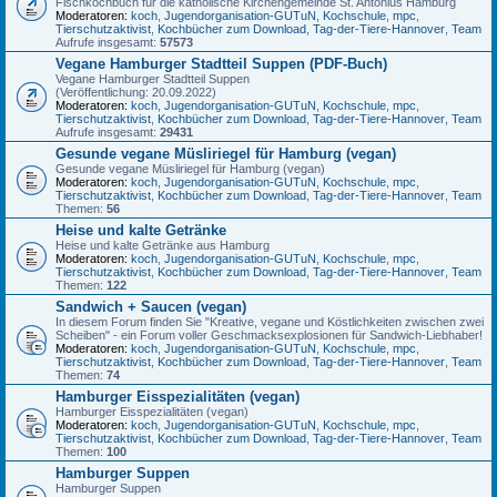
Fischkochbuch für die katholische Kirchengemeinde St. Antonius Hamburg
Moderatoren:
koch
,
Jugendorganisation-GUTuN
,
Kochschule
,
mpc
,
Tierschutzaktivist
,
Kochbücher zum Download
,
Tag-der-Tiere-Hannover
,
Team
Aufrufe insgesamt:
57573
Vegane Hamburger Stadtteil Suppen (PDF-Buch)
Vegane Hamburger Stadtteil Suppen
(Veröffentlichung: 20.09.2022)
Moderatoren:
koch
,
Jugendorganisation-GUTuN
,
Kochschule
,
mpc
,
Tierschutzaktivist
,
Kochbücher zum Download
,
Tag-der-Tiere-Hannover
,
Team
Aufrufe insgesamt:
29431
Gesunde vegane Müsliriegel für Hamburg (vegan)
Gesunde vegane Müsliriegel für Hamburg (vegan)
Moderatoren:
koch
,
Jugendorganisation-GUTuN
,
Kochschule
,
mpc
,
Tierschutzaktivist
,
Kochbücher zum Download
,
Tag-der-Tiere-Hannover
,
Team
Themen:
56
Heise und kalte Getränke
Heise und kalte Getränke aus Hamburg
Moderatoren:
koch
,
Jugendorganisation-GUTuN
,
Kochschule
,
mpc
,
Tierschutzaktivist
,
Kochbücher zum Download
,
Tag-der-Tiere-Hannover
,
Team
Themen:
122
Sandwich + Saucen (vegan)
In diesem Forum finden Sie "Kreative, vegane und Köstlichkeiten zwischen zwei
Scheiben" - ein Forum voller Geschmacksexplosionen für Sandwich-Liebhaber!
Moderatoren:
koch
,
Jugendorganisation-GUTuN
,
Kochschule
,
mpc
,
Tierschutzaktivist
,
Kochbücher zum Download
,
Tag-der-Tiere-Hannover
,
Team
Themen:
74
Hamburger Eisspezialitäten (vegan)
Hamburger Eisspezialitäten (vegan)
Moderatoren:
koch
,
Jugendorganisation-GUTuN
,
Kochschule
,
mpc
,
Tierschutzaktivist
,
Kochbücher zum Download
,
Tag-der-Tiere-Hannover
,
Team
Themen:
100
Hamburger Suppen
Hamburger Suppen