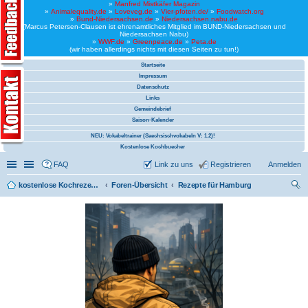
»
Manfred Mistkäfer Magazin
»
Animalequality.de
»
Loveveg.de
»
Vier-pfoten.de/
»
Foodwatch.org
»
Bund-Niedersachsen.de
»
Niedersachsen.nabu.de
(Marcus Petersen-Clausen ist ehrenamtliches Mitglied im BUND-Niedersachsen und
Niedersachsen Nabu)
»
WWF.de
»
Greenpeace.de
»
Peta.de
(wir haben allerdings nichts mit diesen Seiten zu tun!)
Startseite
Impressum
Datenschutz
Links
Gemeindebrief
Saison-Kalender
NEU: Vokabeltrainer (Saechsischvokabeln V: 1.2)!
Kostenlose Kochbuecher
Schnellzugriff
Linkliste
FAQ
Link zu uns
Registrieren
Anmelden
kostenlose Kochrezepte und kostenlose Kochbücher
Foren-Übersicht
Rezepte für Hamburg
uc
he