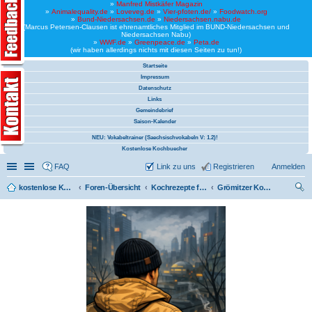
»
Manfred Mistkäfer Magazin
»
Animalequality.de
»
Loveveg.de
»
Vier-pfoten.de/
»
Foodwatch.org
»
Bund-Niedersachsen.de
»
Niedersachsen.nabu.de
(Marcus Petersen-Clausen ist ehrenamtliches Mitglied im BUND-Niedersachsen und
Niedersachsen Nabu)
»
WWF.de
»
Greenpeace.de
»
Peta.de
(wir haben allerdings nichts mit diesen Seiten zu tun!)
Startseite
Impressum
Datenschutz
Links
Gemeindebrief
Saison-Kalender
NEU: Vokabeltrainer (Saechsischvokabeln V: 1.2)!
Kostenlose Kochbuecher
Schnellzugriff
Linkliste
FAQ
Link zu uns
Registrieren
Anmelden
kostenlose Kochrezepte und kostenlose Kochbücher
Foren-Übersicht
Kochrezepte für Schleswig-Holstein
Grömitzer Kochbuch
uc
he