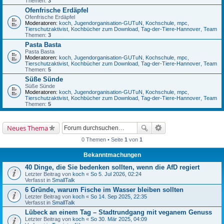
Themen:
3
Ofenfrische Erdäpfel
Ofenfrische Erdäpfel
Moderatoren:
koch
,
Jugendorganisation-GUTuN
,
Kochschule
,
mpc
,
Tierschutzaktivist
,
Kochbücher zum Download
,
Tag-der-Tiere-Hannover
,
Team
Themen:
3
Pasta Basta
Pasta Basta
Moderatoren:
koch
,
Jugendorganisation-GUTuN
,
Kochschule
,
mpc
,
Tierschutzaktivist
,
Kochbücher zum Download
,
Tag-der-Tiere-Hannover
,
Team
Themen:
5
Süße Sünde
Süße Sünde
Moderatoren:
koch
,
Jugendorganisation-GUTuN
,
Kochschule
,
mpc
,
Tierschutzaktivist
,
Kochbücher zum Download
,
Tag-der-Tiere-Hannover
,
Team
Themen:
5
Neues Thema
0 Themen • Seite
1
von
1
Bekanntmachungen
40 Dinge, die Sie bedenken sollten, wenn die AfD regiert
Letzter Beitrag von
koch
«
So 5. Jul 2026, 02:24
Verfasst in
SmallTalk
6 Gründe, warum Fische im Wasser bleiben sollten
Letzter Beitrag von
koch
«
So 14. Sep 2025, 22:35
Verfasst in
SmallTalk
Lübeck an einem Tag – Stadtrundgang mit veganem Genuss
Letzter Beitrag von
koch
«
So 30. Mär 2025, 04:09