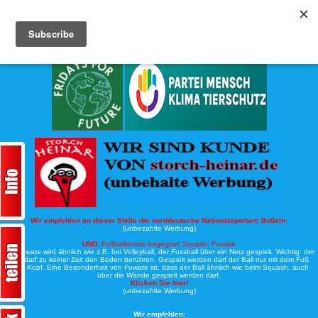
Köche-Nord.de
Werbung:
Wir empfehlen an dieser Stelle die norddeutsche Nationalsportart:
Boßeln:
(unbezahlte Werbung)
UND:
Fußballtennis begegnet Squash: Fuwate
Bei Fuwate wird ähnlich wie z.B. bei Volleyball, der Fussball über ein Netz gespielt. Wichtig: der
Ball darf zu keiner Zeit den Boden berühren. Gespielt werden darf der Ball nur mit dem Fuß
oder Kopf. Eine Besonderheit von Fuwate ist, dass der Ball ähnlich wie beim Squash, auch
über die Wände gespielt werden darf.
Klicken Sie hier!
(unbezahlte Werbung)
Wir empfehlen: