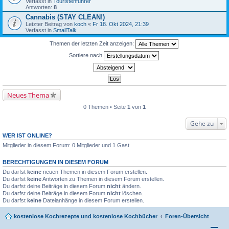
Verfasst in
Touristenführer
Antworten:
8
Cannabis (STAY CLEAN!)
Letzter Beitrag von
koch
«
Fr 18. Okt 2024, 21:39
Verfasst in
SmallTalk
Themen der letzten Zeit anzeigen:
Sortiere nach
Neues Thema
0 Themen • Seite
1
von
1
Gehe zu
WER IST ONLINE?
Mitglieder in diesem Forum: 0 Mitglieder und 1 Gast
BERECHTIGUNGEN IN DIESEM FORUM
Du darfst
keine
neuen Themen in diesem Forum erstellen.
Du darfst
keine
Antworten zu Themen in diesem Forum erstellen.
Du darfst deine Beiträge in diesem Forum
nicht
ändern.
Du darfst deine Beiträge in diesem Forum
nicht
löschen.
Du darfst
keine
Dateianhänge in diesem Forum erstellen.
kostenlose Kochrezepte und kostenlose Kochbücher
Foren-Übersicht