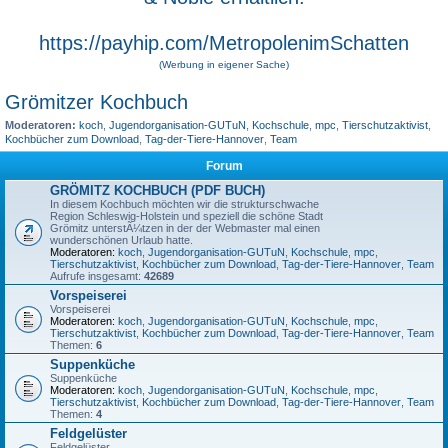
https://payhip.com/MetropolenimSchatten
(Werbung in eigener Sache)
Grömitzer Kochbuch
Moderatoren:
koch
,
Jugendorganisation-GUTuN
,
Kochschule
,
mpc
,
Tierschutzaktivist
,
Kochbücher zum Download
,
Tag-der-Tiere-Hannover
,
Team
Forum
GRÖMITZ KOCHBUCH (PDF BUCH)
In diesem Kochbuch möchten wir die strukturschwache
Region Schleswig-Holstein und speziell die schöne Stadt
Grömitz unterstÃ¼tzen in der der Webmaster mal einen
wunderschönen Urlaub hatte.
Moderatoren:
koch
,
Jugendorganisation-GUTuN
,
Kochschule
,
mpc
,
Tierschutzaktivist
,
Kochbücher zum Download
,
Tag-der-Tiere-Hannover
,
Team
Aufrufe insgesamt:
42689
Vorspeiserei
Vorspeiserei
Moderatoren:
koch
,
Jugendorganisation-GUTuN
,
Kochschule
,
mpc
,
Tierschutzaktivist
,
Kochbücher zum Download
,
Tag-der-Tiere-Hannover
,
Team
Themen:
6
Suppenküche
Suppenküche
Moderatoren:
koch
,
Jugendorganisation-GUTuN
,
Kochschule
,
mpc
,
Tierschutzaktivist
,
Kochbücher zum Download
,
Tag-der-Tiere-Hannover
,
Team
Themen:
4
Feldgelüster
Feldgelüster