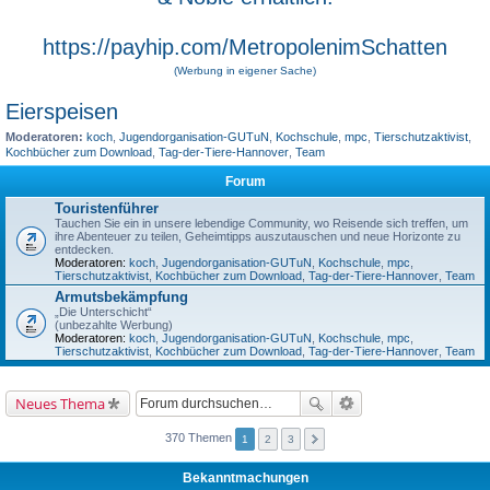
https://payhip.com/MetropolenimSchatten
(Werbung in eigener Sache)
Eierspeisen
Moderatoren:
koch
,
Jugendorganisation-GUTuN
,
Kochschule
,
mpc
,
Tierschutzaktivist
,
Kochbücher zum Download
,
Tag-der-Tiere-Hannover
,
Team
Forum
Touristenführer
Tauchen Sie ein in unsere lebendige Community, wo Reisende sich treffen, um
ihre Abenteuer zu teilen, Geheimtipps auszutauschen und neue Horizonte zu
entdecken.
Moderatoren:
koch
,
Jugendorganisation-GUTuN
,
Kochschule
,
mpc
,
Tierschutzaktivist
,
Kochbücher zum Download
,
Tag-der-Tiere-Hannover
,
Team
Armutsbekämpfung
„Die Unterschicht“
(unbezahlte Werbung)
Moderatoren:
koch
,
Jugendorganisation-GUTuN
,
Kochschule
,
mpc
,
Tierschutzaktivist
,
Kochbücher zum Download
,
Tag-der-Tiere-Hannover
,
Team
Neues Thema
370 Themen
1
2
3
Bekanntmachungen