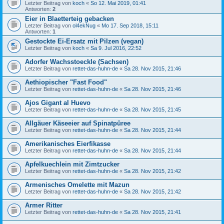
Letzter Beitrag von
koch
«
So 12. Mai 2019, 01:41
Antworten:
2
Eier in Blaetterteig gebacken
Letzter Beitrag von
ol4ekNug
«
Mo 17. Sep 2018, 15:11
Antworten:
1
Gestockte Ei-Ersatz mit Pilzen (vegan)
Letzter Beitrag von
koch
«
Sa 9. Jul 2016, 22:52
Adorfer Wachsstoeckle (Sachsen)
Letzter Beitrag von
rettet-das-huhn-de
«
Sa 28. Nov 2015, 21:46
Aethiopischer "Fast Food"
Letzter Beitrag von
rettet-das-huhn-de
«
Sa 28. Nov 2015, 21:46
Ajos Gigant al Huevo
Letzter Beitrag von
rettet-das-huhn-de
«
Sa 28. Nov 2015, 21:45
Allgäuer Käseeier auf Spinatpüree
Letzter Beitrag von
rettet-das-huhn-de
«
Sa 28. Nov 2015, 21:44
Amerikanisches Eierfikasse
Letzter Beitrag von
rettet-das-huhn-de
«
Sa 28. Nov 2015, 21:44
Apfelkuechlein mit Zimtzucker
Letzter Beitrag von
rettet-das-huhn-de
«
Sa 28. Nov 2015, 21:42
Armenisches Omelette mit Mazun
Letzter Beitrag von
rettet-das-huhn-de
«
Sa 28. Nov 2015, 21:42
Armer Ritter
Letzter Beitrag von
rettet-das-huhn-de
«
Sa 28. Nov 2015, 21:41