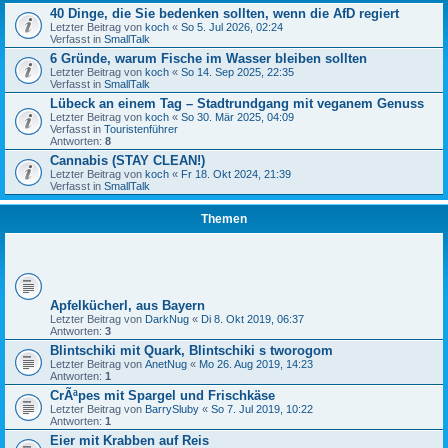
40 Dinge, die Sie bedenken sollten, wenn die AfD regiert
Letzter Beitrag von
koch
«
So 5. Jul 2026, 02:24
Verfasst in
SmallTalk
6 Gründe, warum Fische im Wasser bleiben sollten
Letzter Beitrag von
koch
«
So 14. Sep 2025, 22:35
Verfasst in
SmallTalk
Lübeck an einem Tag – Stadtrundgang mit veganem Genuss
Letzter Beitrag von
koch
«
So 30. Mär 2025, 04:09
Verfasst in
Touristenführer
Antworten:
8
Cannabis (STAY CLEAN!)
Letzter Beitrag von
koch
«
Fr 18. Okt 2024, 21:39
Verfasst in
SmallTalk
Themen
Apfelkücherl, aus Bayern
Letzter Beitrag von
DarkNug
«
Di 8. Okt 2019, 06:37
Antworten:
3
Blintschiki mit Quark, Blintschiki s tworogom
Letzter Beitrag von
AnetNug
«
Mo 26. Aug 2019, 14:23
Antworten:
1
CrÃªpes mit Spargel und Frischkäse
Letzter Beitrag von
BarrySluby
«
So 7. Jul 2019, 10:22
Antworten:
1
Eier mit Krabben auf Reis