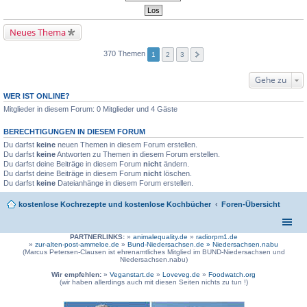
Neues Thema
370 Themen
1
2
3
Gehe zu
WER IST ONLINE?
Mitglieder in diesem Forum: 0 Mitglieder und 4 Gäste
BERECHTIGUNGEN IN DIESEM FORUM
Du darfst
keine
neuen Themen in diesem Forum erstellen.
Du darfst
keine
Antworten zu Themen in diesem Forum erstellen.
Du darfst deine Beiträge in diesem Forum
nicht
ändern.
Du darfst deine Beiträge in diesem Forum
nicht
löschen.
Du darfst
keine
Dateianhänge in diesem Forum erstellen.
kostenlose Kochrezepte und kostenlose Kochbücher
Foren-Übersicht
PARTNERLINKS:
»
animalequality.de
»
radiorpm1.de
»
zur-alten-post-ammeloe.de
»
Bund-Niedersachsen.de »
Niedersachsen.nabu
(Marcus Petersen-Clausen ist ehrenamtliches Mitglied im BUND-Niedersachsen und
Niedersachsen.nabu)
Wir empfehlen:
»
Veganstart.de
»
Loveveg.de
»
Foodwatch.org
(wir haben allerdings auch mit diesen Seiten nichts zu tun !)