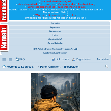
»
Manfred Mistkäfer Magazin
»
Animalequality.de
»
Loveveg.de
»
Vier-pfoten.de/
»
Foodwatch.org
»
Bund-Niedersachsen.de
»
Niedersachsen.nabu.de
(Marcus Petersen-Clausen ist ehrenamtliches Mitglied im BUND-Niedersachsen und
Niedersachsen Nabu)
»
WWF.de
»
Greenpeace.de
»
Peta.de
(wir haben allerdings nichts mit diesen Seiten zu tun!)
Startseite
Impressum
Datenschutz
Links
Gemeindebrief
Saison-Kalender
NEU: Vokabeltrainer (Saechsischvokabeln V: 1.2)!
Kostenlose Kochbuecher
Schnellzugriff
Linkliste
FAQ
Link zu uns
Registrieren
Anmelden
kostenlose Kochrezepte und kostenlose Kochbücher
Foren-Übersicht
Eierspeisen
uc
he