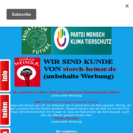
Köche-Nord.de
Werbung:
Wir empfehlen an dieser Stelle die norddeutsche Nationalsportart:
Boßeln:
(unbezahlte Werbung)
UND:
Fußballtennis begegnet Squash: Fuwate
Bei Fuwate wird ähnlich wie z.B. bei Volleyball, der Fussball über ein Netz gespielt. Wichtig: der
Ball darf zu keiner Zeit den Boden berühren. Gespielt werden darf der Ball nur mit dem Fuß
oder Kopf. Eine Besonderheit von Fuwate ist, dass der Ball ähnlich wie beim Squash, auch
über die Wände gespielt werden darf.
Klicken Sie hier!
(unbezahlte Werbung)
Wir empfehlen: