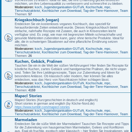
möchten, um ihre Lebensqualität zu verbessern und schmerzfrei zu bleiben.
Moderatoren:
koch
,
Jugendorganisation-GUTuN
,
Kochschule
,
mpc
,
Tierschutzaktivist
,
Kochbücher zum Download
,
Tag-der-Tiere-Hannover
,
Team
Themen:
57
Kriegskochbuch (vegan)
Entdecken Sie ein kostenloses veganes Kochbuch, das speziell für
herausfordernde Zeiten entwickelt wurde. Dieses Kriegskochbuch bietet
einfache, nahrhafte Rezepte mit Zutaten, die auch in Krisenzeiten leicht
verfügbar sind. Es zeigt, wie man mit begrenzten Mitteln schmackhafte und
gesunde Mahlzeiten zubereiten kann, ganz ohne tierische Produkte. Ideal für
alle, die in schwierigen Situationen auf eine pflanzliche Ernährung setzen
möchten.
Moderatoren:
koch
,
Jugendorganisation-GUTuN
,
Kochschule
,
mpc
,
Tierschutzaktivist
,
Kochbücher zum Download
,
Tag-der-Tiere-Hannover
,
Team
Themen:
26
Kuchen, Gebäck, Pralinen
Tauchen Sie ein in die Welt der süßen Verführungen! Hier finden Sie Rezepte für
köstliche Kuchen, zartes Gebäck und handgemachte Pralinen, die nicht vegan
sind. Teilen Sie Ihre Lieblingsrezepte, Tipps zur Zubereitung und Ideen für
besondere Anlässe. Ob klassisch oder modern, hier können Sie alles
entdecken, was das Herz von Naschkatzen höher schlagen lässt.
Moderatoren:
koch
,
Jugendorganisation-GUTuN
,
Kochschule
,
mpc
,
Tierschutzaktivist
,
Kochbücher zum Download
,
Tag-der-Tiere-Hannover
,
Team
Themen:
4159
Mapecl Stories
Mapecl Stories (Kurzgeschichten in deutsch und englisch)
Short stories in german and english (by Köche-Nord.de)
https://www.tumblr.com/mapecl-stories
Moderatoren:
koch
,
Jugendorganisation-GUTuN
,
Kochschule
,
mpc
,
Tierschutzaktivist
,
Kochbücher zum Download
,
Tag-der-Tiere-Hannover
,
Team
Marmeladen
Entdecken Sie die süße Welt der Marmeladen! Tauschen Sie Rezepte und Tipps
für die Zubereitung von hausgemachten Marmeladen, Gelees und Konfitüren
aus. Egal ob fruchtig, exotisch oder klassisch – hier finden Sie Inspirationen, wie