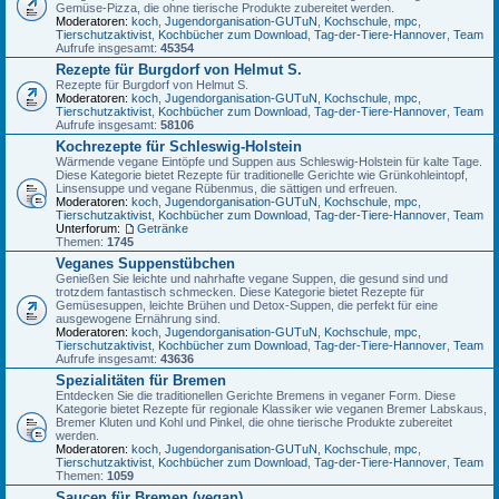
Gemüse-Pizza, die ohne tierische Produkte zubereitet werden.
Moderatoren:
koch
,
Jugendorganisation-GUTuN
,
Kochschule
,
mpc
,
Tierschutzaktivist
,
Kochbücher zum Download
,
Tag-der-Tiere-Hannover
,
Team
Aufrufe insgesamt:
45354
Rezepte für Burgdorf von Helmut S.
Rezepte für Burgdorf von Helmut S.
Moderatoren:
koch
,
Jugendorganisation-GUTuN
,
Kochschule
,
mpc
,
Tierschutzaktivist
,
Kochbücher zum Download
,
Tag-der-Tiere-Hannover
,
Team
Aufrufe insgesamt:
58106
Kochrezepte für Schleswig-Holstein
Wärmende vegane Eintöpfe und Suppen aus Schleswig-Holstein für kalte Tage.
Diese Kategorie bietet Rezepte für traditionelle Gerichte wie Grünkohleintopf,
Linsensuppe und vegane Rübenmus, die sättigen und erfreuen.
Moderatoren:
koch
,
Jugendorganisation-GUTuN
,
Kochschule
,
mpc
,
Tierschutzaktivist
,
Kochbücher zum Download
,
Tag-der-Tiere-Hannover
,
Team
Unterforum:
Getränke
Themen:
1745
Veganes Suppenstübchen
Genießen Sie leichte und nahrhafte vegane Suppen, die gesund sind und
trotzdem fantastisch schmecken. Diese Kategorie bietet Rezepte für
Gemüsesuppen, leichte Brühen und Detox-Suppen, die perfekt für eine
ausgewogene Ernährung sind.
Moderatoren:
koch
,
Jugendorganisation-GUTuN
,
Kochschule
,
mpc
,
Tierschutzaktivist
,
Kochbücher zum Download
,
Tag-der-Tiere-Hannover
,
Team
Aufrufe insgesamt:
43636
Spezialitäten für Bremen
Entdecken Sie die traditionellen Gerichte Bremens in veganer Form. Diese
Kategorie bietet Rezepte für regionale Klassiker wie veganen Bremer Labskaus,
Bremer Kluten und Kohl und Pinkel, die ohne tierische Produkte zubereitet
werden.
Moderatoren:
koch
,
Jugendorganisation-GUTuN
,
Kochschule
,
mpc
,
Tierschutzaktivist
,
Kochbücher zum Download
,
Tag-der-Tiere-Hannover
,
Team
Themen:
1059
Saucen für Bremen (vegan)