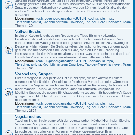
Sie zahlreiche Rezepte, die Nüsse in den Mittelpunkt stellen. Teilen Sie Ihre
Lieblingsgerichte und lassen Sie sich inspirieren, wie Nüsse als nährstoffreiche
Zutat in veganen Mahlzeiten verwendet werden können. Ideal für alle, die den
reichen Geschmack und die gesunden Fette von Nüssen in ihrer Küche
schätzen.
Moderatoren:
koch
,
Jugendorganisation-GUTuN
,
Kochschule
,
mpc
,
Tierschutzaktivist
,
Kochbücher zum Download
,
Tag-der-Tiere-Hannover
,
Team
Themen:
30
Vollwertküche
In dieser Kategorie geht es um Rezepte und Tipps für eine vollwertige
Ernährung, die auf natürlichen, unverarbeiteten Lebensmitteln basiert. Von
nährstoffreichen Hauptgerichten über gesunde Snacks bis hin zu vollwertigen
Desserts – hier können Sie Gerichte teilen, die nicht nur lecker, sondern auch
gesund und ausgewogen sind. Ideal für alle, die sich für eine Ernährung
interessieren, die den Körper mit allem versorgt, was er braucht, und dabei auf
künstliche Zusätze und stark verarbeitete Lebensmittel verzichtet.
Moderatoren:
koch
,
Jugendorganisation-GUTuN
,
Kochschule
,
mpc
,
Tierschutzaktivist
,
Kochbücher zum Download
,
Tag-der-Tiere-Hannover
,
Team
Themen:
32
Vorspeisen, Suppen
Diese Kategorie ist der perfekte Ort für Rezepte, die den Auftakt zu einem
gelungenen Menü bilden. Ob leichte, erfrischende Vorspeisen oder wärmende,
aromatische Suppen – hier finden Sie eine Vielfalt an Rezepten, die Appetit auf
mehr machen. Teilen Sie Ihre besten Ideen für raffinierte Vorspeisen und
köstliche Suppen, die sowohl für Alltagsgerichte als auch für besondere Anlässe
geeignet sind. Ideal für alle, die den ersten Gang zu einem besonderen Erlebnis
machen möchten.
Moderatoren:
koch
,
Jugendorganisation-GUTuN
,
Kochschule
,
mpc
,
Tierschutzaktivist
,
Kochbücher zum Download
,
Tag-der-Tiere-Hannover
,
Team
Themen:
2804
Vegetarisches
Tauchen Sie ein in die bunte Welt der vegetarischen Küche! Hier finden Sie eine
Vielzahl an Rezepten, die ohne Fleisch auskommen und dennoch voller
Geschmack und Vielfalt sind. Von kreativen Gemüsegerichten über herzhafte
Eintöpfe bis hin zu leckeren Aufläufen – diese Kategorie bietet Ihnen
Inspirationen für abwechslungsreiche und nahrhafte Mahlzeiten. Ideal für alle,