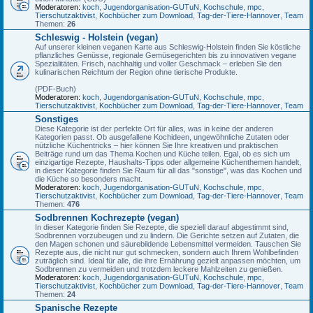
Moderatoren:
koch
,
Jugendorganisation-GUTuN
,
Kochschule
,
mpc
,
Tierschutzaktivist
,
Kochbücher zum Download
,
Tag-der-Tiere-Hannover
,
Team
Themen:
26
Schleswig - Holstein (vegan)
Auf unserer kleinen veganen Karte aus Schleswig-Holstein finden Sie köstliche
pflanzliches Genüsse, regionale Gemüsegerichten bis zu innovativen vegane
Spezialitäten. Frisch, nachhaltig und voller Geschmack – erleben Sie den
kulinarischen Reichtum der Region ohne tierische Produkte.
(PDF-Buch)
Moderatoren:
koch
,
Jugendorganisation-GUTuN
,
Kochschule
,
mpc
,
Tierschutzaktivist
,
Kochbücher zum Download
,
Tag-der-Tiere-Hannover
,
Team
Sonstiges
Diese Kategorie ist der perfekte Ort für alles, was in keine der anderen
Kategorien passt. Ob ausgefallene Kochideen, ungewöhnliche Zutaten oder
nützliche Küchentricks – hier können Sie Ihre kreativen und praktischen
Beiträge rund um das Thema Kochen und Küche teilen. Egal, ob es sich um
einzigartige Rezepte, Haushalts-Tipps oder allgemeine Küchenthemen handelt,
in dieser Kategorie finden Sie Raum für all das "sonstige", was das Kochen und
die Küche so besonders macht.
Moderatoren:
koch
,
Jugendorganisation-GUTuN
,
Kochschule
,
mpc
,
Tierschutzaktivist
,
Kochbücher zum Download
,
Tag-der-Tiere-Hannover
,
Team
Themen:
476
Sodbrennen Kochrezepte (vegan)
In dieser Kategorie finden Sie Rezepte, die speziell darauf abgestimmt sind,
Sodbrennen vorzubeugen und zu lindern. Die Gerichte setzen auf Zutaten, die
den Magen schonen und säurebildende Lebensmittel vermeiden. Tauschen Sie
Rezepte aus, die nicht nur gut schmecken, sondern auch Ihrem Wohlbefinden
zuträglich sind. Ideal für alle, die ihre Ernährung gezielt anpassen möchten, um
Sodbrennen zu vermeiden und trotzdem leckere Mahlzeiten zu genießen.
Moderatoren:
koch
,
Jugendorganisation-GUTuN
,
Kochschule
,
mpc
,
Tierschutzaktivist
,
Kochbücher zum Download
,
Tag-der-Tiere-Hannover
,
Team
Themen:
24
Spanische Rezepte