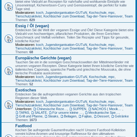
bietet eine Vielzahl an Rezepten für nahrhafte und wohltuende Eintöpfe wie
Linseneintopf, Kichererbsen-Curry und Gemüseeintopf, die perfekt für kalte
Tage sind.
Moderatoren:
koch
,
Jugendorganisation-GUTuN
,
Kochschule
,
mpc
,
Tierschutzaktivist
,
Kochbücher zum Download
,
Tag-der-Tiere-Hannover
,
Team
Themen:
829
Essig / Öl (vegan)
Entdecken Sie die Welt der veganen Essige und Öle! Diese Kategorie bietet eine
Vielzahl von hochwertigen, pflanzlichen Produkten, die Ihren Gerichten
Geschmack und Vielfalt verleihen. Teilen Sie Rezepte und Tipps für gesunde,
köstliche Küche!
Moderatoren:
koch
,
Jugendorganisation-GUTuN
,
Kochschule
,
mpc
,
Tierschutzaktivist
,
Kochbücher zum Download
,
Tag-der-Tiere-Hannover
,
Team
Themen:
68
Europäische Gerichte (vegan)
Tauchen Sie ein in die sonnigen Geschmackswelten der Mittelmeerländer mit
unseren veganen Rezepten. Diese Kategorie bietet Ihnen köstliche Gerichte wie
italienisches Caponata, spanische Paella und griechische Moussaka, die ohne
tierische Produkte auskommen.
Moderatoren:
koch
,
Jugendorganisation-GUTuN
,
Kochschule
,
mpc
,
Tierschutzaktivist
,
Kochbücher zum Download
,
Tag-der-Tiere-Hannover
,
Team
Themen:
52
Exotisches
Entdecken Sie die aufregendsten veganen Gerichte aus den tropischen
Regionen dieser Welt.
Moderatoren:
koch
,
Jugendorganisation-GUTuN
,
Kochschule
,
mpc
,
Tierschutzaktivist
,
Kochbücher zum Download
,
Tag-der-Tiere-Hannover
,
Team
Unterforen:
Chinesische Rezepte
,
SUPPEN
,
NACHOS ( Mexikanische Mais-Chips)
,
TAPAS
,
SALATE
,
Für unsere kleine Gäste
,
Mexikanische Spezialitäten
,
Grill und Pfanne
,
Steaks
,
Beilagen
,
Fajitas
,
Dessert
,
Getränke
Themen:
1673
Fastfood
Kochen Sie aufregende Gaumenfreuden nach! Unsere Fastfood-Kollektion
vereint kühne Aromen und knusprige Raffinesse für den ultimativen