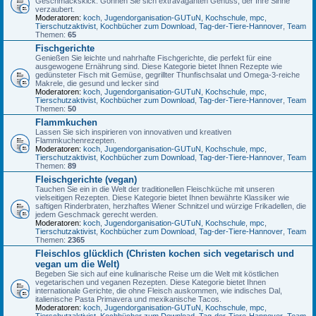
Geschmackskick. Gönnen Sie sich extravaganten Genuss, der Ihre Sinne
verzaubert.
Moderatoren:
koch
,
Jugendorganisation-GUTuN
,
Kochschule
,
mpc
,
Tierschutzaktivist
,
Kochbücher zum Download
,
Tag-der-Tiere-Hannover
,
Team
Themen:
65
Fischgerichte
Genießen Sie leichte und nahrhafte Fischgerichte, die perfekt für eine
ausgewogene Ernährung sind. Diese Kategorie bietet Ihnen Rezepte wie
gedünsteter Fisch mit Gemüse, gegrillter Thunfischsalat und Omega-3-reiche
Makrele, die gesund und lecker sind
Moderatoren:
koch
,
Jugendorganisation-GUTuN
,
Kochschule
,
mpc
,
Tierschutzaktivist
,
Kochbücher zum Download
,
Tag-der-Tiere-Hannover
,
Team
Themen:
50
Flammkuchen
Lassen Sie sich inspirieren von innovativen und kreativen
Flammkuchenrezepten.
Moderatoren:
koch
,
Jugendorganisation-GUTuN
,
Kochschule
,
mpc
,
Tierschutzaktivist
,
Kochbücher zum Download
,
Tag-der-Tiere-Hannover
,
Team
Themen:
89
Fleischgerichte (vegan)
Tauchen Sie ein in die Welt der traditionellen Fleischküche mit unseren
vielseitigen Rezepten. Diese Kategorie bietet Ihnen bewährte Klassiker wie
saftigen Rinderbraten, herzhaftes Wiener Schnitzel und würzige Frikadellen, die
jedem Geschmack gerecht werden.
Moderatoren:
koch
,
Jugendorganisation-GUTuN
,
Kochschule
,
mpc
,
Tierschutzaktivist
,
Kochbücher zum Download
,
Tag-der-Tiere-Hannover
,
Team
Themen:
2365
Fleischlos glücklich (Christen kochen sich vegetarisch und
vegan um die Welt)
Begeben Sie sich auf eine kulinarische Reise um die Welt mit köstlichen
vegetarischen und veganen Rezepten. Diese Kategorie bietet Ihnen
internationale Gerichte, die ohne Fleisch auskommen, wie indisches Dal,
italienische Pasta Primavera und mexikanische Tacos.
Moderatoren:
koch
,
Jugendorganisation-GUTuN
,
Kochschule
,
mpc
,
Tierschutzaktivist
,
Kochbücher zum Download
,
Tag-der-Tiere-Hannover
,
Team