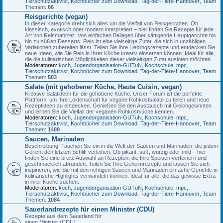
Tierschutzaktivist
,
Kochbücher zum Download
,
Tag-der-Tiere-Hannover
,
Team
Themen:
66
Reisgerichte (vegan)
In dieser Kategorie dreht sich alles um die Vielfalt von Reisgerichten. Ob
klassisch, exotisch oder modern interpretiert – hier finden Sie Rezepte für jede
Art von Reismahlzeit. Von einfachen Beilagen über sättigende Hauptgerichte bis
hin zu süßen Desserts, Reis ist eine vielseitige Zutat, die sich in unzähligen
Variationen zubereiten lässt. Teilen Sie Ihre Lieblingsrezepte und entdecken Sie
neue Ideen, wie Sie Reis in Ihrer Küche kreativ einsetzen können. Ideal für alle,
die die kulinarischen Möglichkeiten dieser vielseitigen Zutat ausloten möchten.
Moderatoren:
koch
,
Jugendorganisation-GUTuN
,
Kochschule
,
mpc
,
Tierschutzaktivist
,
Kochbücher zum Download
,
Tag-der-Tiere-Hannover
,
Team
Themen:
503
Salate (mit gehobener Küche, Haute Cuisin, vegan)
Kreative Salatideen für die gehobene Küche: Unser Forum ist die perfekte
Plattform, um Ihre Leidenschaft für vegane Rohkostsalate zu teilen und neue
Rezeptideen zu entdecken. Genießen Sie den Austausch mit Gleichgesinnten
und lernen Sie die Vielfalt der veganen Rohkostküche kennen.
Moderatoren:
koch
,
Jugendorganisation-GUTuN
,
Kochschule
,
mpc
,
Tierschutzaktivist
,
Kochbücher zum Download
,
Tag-der-Tiere-Hannover
,
Team
Themen:
1489
Saucen, Marinaden
Beschreibung: Tauchen Sie ein in die Welt der Saucen und Marinaden, die jedem
Gericht den letzten Schliff verleihen. Ob pikant, süß, würzig oder mild – hier
finden Sie eine breite Auswahl an Rezepten, die Ihre Speisen verfeinern und
geschmacklich abrunden. Teilen Sie Ihre Geheimrezepte und lassen Sie sich
inspirieren, wie Sie mit den richtigen Saucen und Marinaden einfache Gerichte in
kulinarische Highlights verwandeln können. Ideal für alle, die das gewisse Extra
in ihrer Küche suchen.
Moderatoren:
koch
,
Jugendorganisation-GUTuN
,
Kochschule
,
mpc
,
Tierschutzaktivist
,
Kochbücher zum Download
,
Tag-der-Tiere-Hannover
,
Team
Themen:
1084
Sauerlandrezepte für einen Minister (CDU)
Rezepte aus dem Sauerland für
einen Minister (CDU)