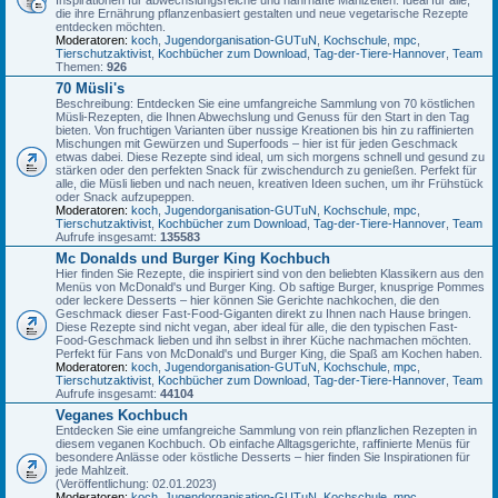
die ihre Ernährung pflanzenbasiert gestalten und neue vegetarische Rezepte
entdecken möchten.
Moderatoren:
koch
,
Jugendorganisation-GUTuN
,
Kochschule
,
mpc
,
Tierschutzaktivist
,
Kochbücher zum Download
,
Tag-der-Tiere-Hannover
,
Team
Themen:
926
70 Müsli's
Beschreibung: Entdecken Sie eine umfangreiche Sammlung von 70 köstlichen
Müsli-Rezepten, die Ihnen Abwechslung und Genuss für den Start in den Tag
bieten. Von fruchtigen Varianten über nussige Kreationen bis hin zu raffinierten
Mischungen mit Gewürzen und Superfoods – hier ist für jeden Geschmack
etwas dabei. Diese Rezepte sind ideal, um sich morgens schnell und gesund zu
stärken oder den perfekten Snack für zwischendurch zu genießen. Perfekt für
alle, die Müsli lieben und nach neuen, kreativen Ideen suchen, um ihr Frühstück
oder Snack aufzupeppen.
Moderatoren:
koch
,
Jugendorganisation-GUTuN
,
Kochschule
,
mpc
,
Tierschutzaktivist
,
Kochbücher zum Download
,
Tag-der-Tiere-Hannover
,
Team
Aufrufe insgesamt:
135583
Mc Donalds und Burger King Kochbuch
Hier finden Sie Rezepte, die inspiriert sind von den beliebten Klassikern aus den
Menüs von McDonald's und Burger King. Ob saftige Burger, knusprige Pommes
oder leckere Desserts – hier können Sie Gerichte nachkochen, die den
Geschmack dieser Fast-Food-Giganten direkt zu Ihnen nach Hause bringen.
Diese Rezepte sind nicht vegan, aber ideal für alle, die den typischen Fast-
Food-Geschmack lieben und ihn selbst in ihrer Küche nachmachen möchten.
Perfekt für Fans von McDonald's und Burger King, die Spaß am Kochen haben.
Moderatoren:
koch
,
Jugendorganisation-GUTuN
,
Kochschule
,
mpc
,
Tierschutzaktivist
,
Kochbücher zum Download
,
Tag-der-Tiere-Hannover
,
Team
Aufrufe insgesamt:
44104
Veganes Kochbuch
Entdecken Sie eine umfangreiche Sammlung von rein pflanzlichen Rezepten in
diesem veganen Kochbuch. Ob einfache Alltagsgerichte, raffinierte Menüs für
besondere Anlässe oder köstliche Desserts – hier finden Sie Inspirationen für
jede Mahlzeit.
(Veröffentlichung: 02.01.2023)
Moderatoren:
koch
,
Jugendorganisation-GUTuN
,
Kochschule
,
mpc
,