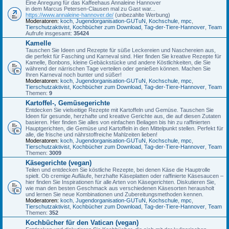
Eine Anregung für das Kaffeehaus Annaleine Hannover
in dem Marcus Petersen-Clausen mal zu Gast war...
https://www.annaleine-hannover.de/
(unbezahlte Werbung)
Moderatoren:
koch
,
Jugendorganisation-GUTuN
,
Kochschule
,
mpc
,
Tierschutzaktivist
,
Kochbücher zum Download
,
Tag-der-Tiere-Hannover
,
Team
Aufrufe insgesamt:
35424
Kamelle
Tauschen Sie Ideen und Rezepte für süße Leckereien und Naschereien aus,
die perfekt für Fasching und Karneval sind. Hier finden Sie kreative Rezepte für
Kamelle, Bonbons, kleine Gebäckstücke und andere Köstlichkeiten, die Sie
während der närrischen Tage verteilen oder genießen können. Machen Sie
Ihren Karneval noch bunter und süßer!
Moderatoren:
koch
,
Jugendorganisation-GUTuN
,
Kochschule
,
mpc
,
Tierschutzaktivist
,
Kochbücher zum Download
,
Tag-der-Tiere-Hannover
,
Team
Themen:
9
Kartoffel-, Gemüsegerichte
Entdecken Sie vielseitige Rezepte mit Kartoffeln und Gemüse. Tauschen Sie
Ideen für gesunde, herzhafte und kreative Gerichte aus, die auf diesen Zutaten
basieren. Hier finden Sie alles von einfachen Beilagen bis hin zu raffinierten
Hauptgerichten, die Gemüse und Kartoffeln in den Mittelpunkt stellen. Perfekt für
alle, die frische und nährstoffreiche Mahlzeiten lieben!
Moderatoren:
koch
,
Jugendorganisation-GUTuN
,
Kochschule
,
mpc
,
Tierschutzaktivist
,
Kochbücher zum Download
,
Tag-der-Tiere-Hannover
,
Team
Themen:
3009
Käsegerichte (vegan)
Teilen und entdecken Sie köstliche Rezepte, bei denen Käse die Hauptrolle
spielt. Ob cremige Aufläufe, herzhafte Käseplatten oder raffinierte Käsesaucen –
hier finden Sie Inspirationen für alle Arten von Käsegerichten. Diskutieren Sie,
wie man den besten Geschmack aus verschiedenen Käsesorten herausholt
und lernen Sie neue Kombinationen und Zubereitungsmethoden kennen.
Moderatoren:
koch
,
Jugendorganisation-GUTuN
,
Kochschule
,
mpc
,
Tierschutzaktivist
,
Kochbücher zum Download
,
Tag-der-Tiere-Hannover
,
Team
Themen:
352
Kochbücher für den Vatican (vegan)