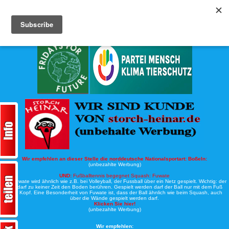
Köche-Nord.de
Werbung:
Wir empfehlen an dieser Stelle die norddeutsche Nationalsportart:
Boßeln:
(unbezahlte Werbung)
UND:
Fußballtennis begegnet Squash: Fuwate
Bei Fuwate wird ähnlich wie z.B. bei Volleyball, der Fussball über ein Netz gespielt. Wichtig: der
Ball darf zu keiner Zeit den Boden berühren. Gespielt werden darf der Ball nur mit dem Fuß
oder Kopf. Eine Besonderheit von Fuwate ist, dass der Ball ähnlich wie beim Squash, auch
über die Wände gespielt werden darf.
Klicken Sie hier!
(unbezahlte Werbung)
Wir empfehlen: