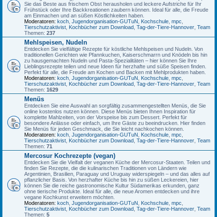
Sie das Beste aus frischem Obst herausholen und leckere Aufstriche für Ihr
Frühstück oder Ihre Backkreationen zaubern können. Ideal für alle, die Freude
am Einmachen und an süßen Köstlichkeiten haben.
Moderatoren:
koch
,
Jugendorganisation-GUTuN
,
Kochschule
,
mpc
,
Tierschutzaktivist
,
Kochbücher zum Download
,
Tag-der-Tiere-Hannover
,
Team
Themen:
237
Mehlspeisen, Nudeln
Entdecken Sie vielfältige Rezepte für köstliche Mehlspeisen und Nudeln. Von
traditionellen Gerichten wie Pfannkuchen, Kaiserschmarrn und Knödeln bis hin
zu hausgemachten Nudeln und Pasta-Spezialitäten – hier können Sie Ihre
Lieblingsrezepte teilen und neue Ideen für herzhafte und süße Speisen finden.
Perfekt für alle, die Freude am Kochen und Backen mit Mehlprodukten haben.
Moderatoren:
koch
,
Jugendorganisation-GUTuN
,
Kochschule
,
mpc
,
Tierschutzaktivist
,
Kochbücher zum Download
,
Tag-der-Tiere-Hannover
,
Team
Themen:
1629
Menüs
Entdecken Sie eine Auswahl an sorgfältig zusammengestellten Menüs, die Sie
online kostenlos nutzen können. Diese Menüs bieten Ihnen Inspiration für
komplette Mahlzeiten, von der Vorspeise bis zum Dessert. Perfekt für
besondere Anlässe oder einfach, um Ihre Gäste zu beeindrucken. Hier finden
Sie Menüs für jeden Geschmack, die Sie leicht nachkochen können.
Moderatoren:
koch
,
Jugendorganisation-GUTuN
,
Kochschule
,
mpc
,
Tierschutzaktivist
,
Kochbücher zum Download
,
Tag-der-Tiere-Hannover
,
Team
Themen:
71
Mercosur Kochrezepte (vegan)
Entdecken Sie die Vielfalt der veganen Küche der Mercosur-Staaten. Teilen und
finden Sie Rezepte, die die kulinarischen Traditionen von Ländern wie
Argentinien, Brasilien, Paraguay und Uruguay widerspiegeln – und das alles auf
pflanzlicher Basis. Von herzhafter Küche bis hin zu süßen Leckereien, hier
können Sie die reiche gastronomische Kultur Südamerikas erkunden, ganz
ohne tierische Produkte. Ideal für alle, die neue Aromen entdecken und ihre
vegane Kochkunst erweitern möchten.
Moderatoren:
koch
,
Jugendorganisation-GUTuN
,
Kochschule
,
mpc
,
Tierschutzaktivist
,
Kochbücher zum Download
,
Tag-der-Tiere-Hannover
,
Team
Themen:
5