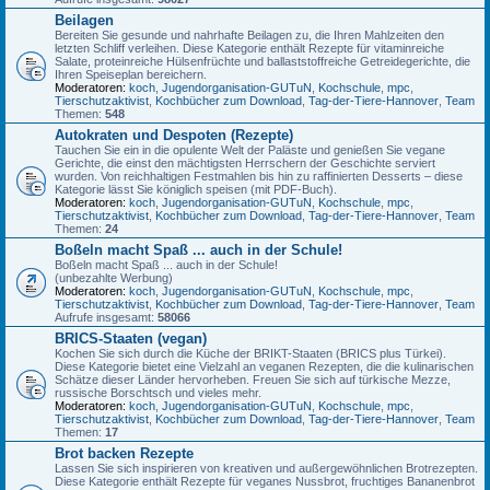
Beilagen
Bereiten Sie gesunde und nahrhafte Beilagen zu, die Ihren Mahlzeiten den
letzten Schliff verleihen. Diese Kategorie enthält Rezepte für vitaminreiche
Salate, proteinreiche Hülsenfrüchte und ballaststoffreiche Getreidegerichte, die
Ihren Speiseplan bereichern.
Moderatoren:
koch
,
Jugendorganisation-GUTuN
,
Kochschule
,
mpc
,
Tierschutzaktivist
,
Kochbücher zum Download
,
Tag-der-Tiere-Hannover
,
Team
Themen:
548
Autokraten und Despoten (Rezepte)
Tauchen Sie ein in die opulente Welt der Paläste und genießen Sie vegane
Gerichte, die einst den mächtigsten Herrschern der Geschichte serviert
wurden. Von reichhaltigen Festmahlen bis hin zu raffinierten Desserts – diese
Kategorie lässt Sie königlich speisen (mit PDF-Buch).
Moderatoren:
koch
,
Jugendorganisation-GUTuN
,
Kochschule
,
mpc
,
Tierschutzaktivist
,
Kochbücher zum Download
,
Tag-der-Tiere-Hannover
,
Team
Themen:
24
Boßeln macht Spaß ... auch in der Schule!
Boßeln macht Spaß ... auch in der Schule!
(unbezahlte Werbung)
Moderatoren:
koch
,
Jugendorganisation-GUTuN
,
Kochschule
,
mpc
,
Tierschutzaktivist
,
Kochbücher zum Download
,
Tag-der-Tiere-Hannover
,
Team
Aufrufe insgesamt:
58066
BRICS-Staaten (vegan)
Kochen Sie sich durch die Küche der BRIKT-Staaten (BRICS plus Türkei).
Diese Kategorie bietet eine Vielzahl an veganen Rezepten, die die kulinarischen
Schätze dieser Länder hervorheben. Freuen Sie sich auf türkische Mezze,
russische Borschtsch und vieles mehr.
Moderatoren:
koch
,
Jugendorganisation-GUTuN
,
Kochschule
,
mpc
,
Tierschutzaktivist
,
Kochbücher zum Download
,
Tag-der-Tiere-Hannover
,
Team
Themen:
17
Brot backen Rezepte
Lassen Sie sich inspirieren von kreativen und außergewöhnlichen Brotrezepten.
Diese Kategorie enthält Rezepte für veganes Nussbrot, fruchtiges Bananenbrot