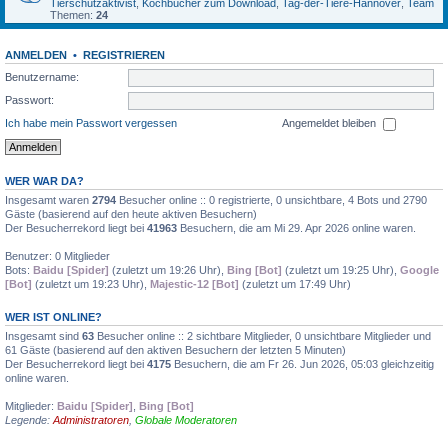
Tierschutzaktivist
,
Kochbücher zum Download
,
Tag-der-Tiere-Hannover
,
Team
Themen:
24
ANMELDEN
•
REGISTRIEREN
Benutzername:
Passwort:
Ich habe mein Passwort vergessen
Angemeldet bleiben
WER WAR DA?
Insgesamt waren
2794
Besucher online :: 0 registrierte, 0 unsichtbare, 4 Bots und 2790
Gäste (basierend auf den heute aktiven Besuchern)
Der Besucherrekord liegt bei
41963
Besuchern, die am Mi 29. Apr 2026 online waren.
Benutzer: 0 Mitglieder
Bots:
Baidu [Spider]
(zuletzt um 19:26 Uhr),
Bing [Bot]
(zuletzt um 19:25 Uhr),
Google
[Bot]
(zuletzt um 19:23 Uhr),
Majestic-12 [Bot]
(zuletzt um 17:49 Uhr)
WER IST ONLINE?
Insgesamt sind
63
Besucher online :: 2 sichtbare Mitglieder, 0 unsichtbare Mitglieder und
61 Gäste (basierend auf den aktiven Besuchern der letzten 5 Minuten)
Der Besucherrekord liegt bei
4175
Besuchern, die am Fr 26. Jun 2026, 05:03 gleichzeitig
online waren.
Mitglieder:
Baidu [Spider]
,
Bing [Bot]
Legende:
Administratoren
,
Globale Moderatoren