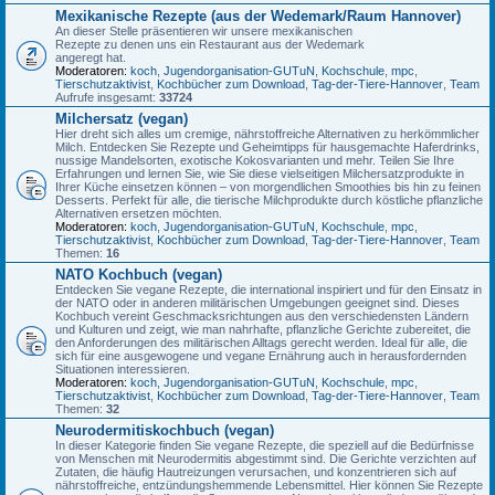
Mexikanische Rezepte (aus der Wedemark/Raum Hannover)
An dieser Stelle präsentieren wir unsere mexikanischen
Rezepte zu denen uns ein Restaurant aus der Wedemark
angeregt hat.
Moderatoren:
koch
,
Jugendorganisation-GUTuN
,
Kochschule
,
mpc
,
Tierschutzaktivist
,
Kochbücher zum Download
,
Tag-der-Tiere-Hannover
,
Team
Aufrufe insgesamt:
33724
Milchersatz (vegan)
Hier dreht sich alles um cremige, nährstoffreiche Alternativen zu herkömmlicher
Milch. Entdecken Sie Rezepte und Geheimtipps für hausgemachte Haferdrinks,
nussige Mandelsorten, exotische Kokosvarianten und mehr. Teilen Sie Ihre
Erfahrungen und lernen Sie, wie Sie diese vielseitigen Milchersatzprodukte in
Ihrer Küche einsetzen können – von morgendlichen Smoothies bis hin zu feinen
Desserts. Perfekt für alle, die tierische Milchprodukte durch köstliche pflanzliche
Alternativen ersetzen möchten.
Moderatoren:
koch
,
Jugendorganisation-GUTuN
,
Kochschule
,
mpc
,
Tierschutzaktivist
,
Kochbücher zum Download
,
Tag-der-Tiere-Hannover
,
Team
Themen:
16
NATO Kochbuch (vegan)
Entdecken Sie vegane Rezepte, die international inspiriert und für den Einsatz in
der NATO oder in anderen militärischen Umgebungen geeignet sind. Dieses
Kochbuch vereint Geschmacksrichtungen aus den verschiedensten Ländern
und Kulturen und zeigt, wie man nahrhafte, pflanzliche Gerichte zubereitet, die
den Anforderungen des militärischen Alltags gerecht werden. Ideal für alle, die
sich für eine ausgewogene und vegane Ernährung auch in herausfordernden
Situationen interessieren.
Moderatoren:
koch
,
Jugendorganisation-GUTuN
,
Kochschule
,
mpc
,
Tierschutzaktivist
,
Kochbücher zum Download
,
Tag-der-Tiere-Hannover
,
Team
Themen:
32
Neurodermitiskochbuch (vegan)
In dieser Kategorie finden Sie vegane Rezepte, die speziell auf die Bedürfnisse
von Menschen mit Neurodermitis abgestimmt sind. Die Gerichte verzichten auf
Zutaten, die häufig Hautreizungen verursachen, und konzentrieren sich auf
nährstoffreiche, entzündungshemmende Lebensmittel. Hier können Sie Rezepte