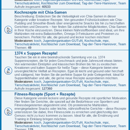
Tierschutzaktivist
,
Kochbücher zum Download
,
Tag-der-Tiere-Hannover
,
Team
Aufrufe insgesamt:
40533
Kochrezepte mit Chia-Samen
Beschreibung: Entdecken Sie die Vielseitigkeit von Chia-Samen in dieser
Kategorie voller kreativer Rezepte. Von gesunden Frühstücksideen wie Chia-
Pudding und Smoothie-Bowls über energiereiche Snacks bis hin zu herzhaften
Gerichten und Desserts – hier finden Sie zahlreiche Möglichkeiten, Chia-Samen
in Ihrer Küche einzusetzen. Diese kleinen Nährstoffbomben sind ideal, um Ihre
Mahlzeiten mit extra Ballaststoffen, Omega-3-Fettsäuren und Proteinen zu
bereichern. Perfekt für alle, die gesund und lecker kochen möchten!
Moderatoren:
koch
,
Jugendorganisation-GUTuN
,
Kochschule
,
mpc
,
Tierschutzaktivist
,
Kochbücher zum Download
,
Tag-der-Tiere-Hannover
,
Team
Themen:
49
1374 x Suppen Rezepte!
Tauchen Sie ein in eine beeindruckende Sammlung von ca. 1374
Suppenrezepten, die für jeden Geschmack und jede Jahreszeit etwas bieten.
Von wärmenden Eintöpfen und klassischen Brühen bis hin zu exotischen
Kreationen und kalten Suppen für heiße Tage – diese Kategorie bietet eine
unvergleichliche Vielfalt an Rezepten. Egal ob leicht und gesund oder herzhaft
und sättigend, hier finden Sie die perfekte Suppe für jede Gelegenheit. Ideal für
Suppenliebhaber und alle, die gerne neue Rezepte ausprobieren möchten.
Moderatoren:
koch
,
Jugendorganisation-GUTuN
,
Kochschule
,
mpc
,
Tierschutzaktivist
,
Kochbücher zum Download
,
Tag-der-Tiere-Hannover
,
Team
Aufrufe insgesamt:
127360
Fitness-Rezepte (Sport + Rezepte)
Diese Kategorie vereint leckere und gesunde Rezepte mit sportlicher Motivation.
Hier finden Sie Gerichte, die speziell auf die Bedürfnisse von Sportlern und
Fitnessbegeisterten abgestimmt sind. Ob proteinreiche Mahlzeiten,
energiegeladene Snacks oder leichte, nährstoffreiche Gerichte – diese Rezepte
unterstützen Sie dabei, Ihre Fitnessziele zu erreichen und gleichzeitig den
Genuss nicht zu kurz kommen zu lassen. Ideal für alle, die Ernährung und
Training in Einklang bringen möchten.
Moderatoren:
koch
,
Jugendorganisation-GUTuN
,
Kochschule
,
mpc
,
Tierschutzaktivist
,
Kochbücher zum Download
,
Tag-der-Tiere-Hannover
,
Team
Themen:
129