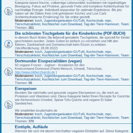
Kategorie betont frische, vollwertige Lebensmittel, kombiniert mit regelmäßiger
Bewegung. Fokus auf Proteine, gesunde Fette und komplexe Kohlenhydrate für
nachhaltige Energie. Individuell anpassbar für optimale Ergebnisse. Bis jetz
haben wir die Diäten Keto (mit gehobener Küche) und Low Carb
(kohlenhydratarme Ernährung) für Sie online gestellt.
Moderatoren:
koch
,
Jugendorganisation-GUTuN
,
Kochschule
,
mpc
,
Tierschutzaktivist
,
Kochbücher zum Download
,
Tag-der-Tiere-Hannover
,
Team
Themen:
261
Die schönsten Tischgebete für die Kinderkirche (PDF-BUCH)
In diesem Buch finden Sie liebevoll gestaltete Tischgebete, die speziell für Kinder
geschrieben wurden. Jedes Gebet ist einfach zu verstehen und hilft den
Kleinen, Dankbarkeit und Gemeinschaft beim Essen zu erleben.
(Veröffentlichung: 28.08.2022)
Moderatoren:
koch
,
Jugendorganisation-GUTuN
,
Kochschule
,
mpc
,
Tierschutzaktivist
,
Kochbücher zum Download
,
Tag-der-Tiere-Hannover
,
Team
Dortmunder Eisspezialitäten (vegan)
50 vegane Frozen - Joghurt - Kreationen für den
Kreisverband Dortmund (Partei Mensch, Umwelt, Tierschutz,
http://www.mitherzfuerdo.de
)
Moderatoren:
koch
,
Jugendorganisation-GUTuN
,
Kochschule
,
mpc
,
Tierschutzaktivist
,
Kochbücher zum Download
,
Tag-der-Tiere-Hannover
,
Team
Themen:
50
Eierspeisen
Bereiten Sie nahrhafte und gesunde vegane Eierspeisen zu, die reich an
Proteinen und Vitaminen sind. Diese Kategorie bietet Ihnen Rezepte für Gerichte
wie Kichererbsen-Omelett, Spinat-Tofu-Quiche und vegane Ei-Salat-
Sandwiches.
Wir empfehlen bruderhahn.de
Moderatoren:
koch
,
Jugendorganisation-GUTuN
,
Kochschule
,
mpc
,
Tierschutzaktivist
,
Kochbücher zum Download
,
Tag-der-Tiere-Hannover
,
Team
Themen:
370
Eintöpfe, Aufläufe
Wärmen Sie sich mit diesen herzhaften veganen Eintöpfen auf. Diese Kategorie