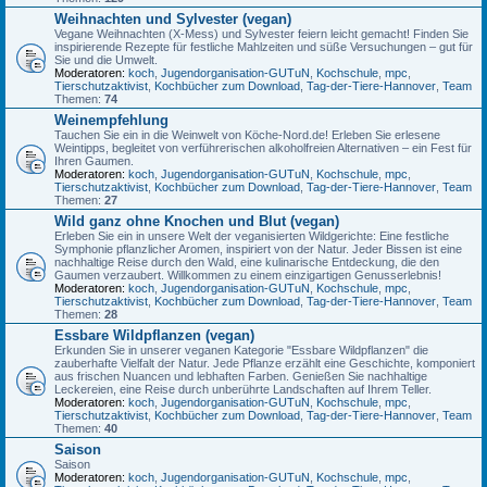
Weihnachten und Sylvester (vegan)
Vegane Weihnachten (X-Mess) und Sylvester feiern leicht gemacht! Finden Sie
inspirierende Rezepte für festliche Mahlzeiten und süße Versuchungen – gut für
Sie und die Umwelt.
Moderatoren:
koch
,
Jugendorganisation-GUTuN
,
Kochschule
,
mpc
,
Tierschutzaktivist
,
Kochbücher zum Download
,
Tag-der-Tiere-Hannover
,
Team
Themen:
74
Weinempfehlung
Tauchen Sie ein in die Weinwelt von Köche-Nord.de! Erleben Sie erlesene
Weintipps, begleitet von verführerischen alkoholfreien Alternativen – ein Fest für
Ihren Gaumen.
Moderatoren:
koch
,
Jugendorganisation-GUTuN
,
Kochschule
,
mpc
,
Tierschutzaktivist
,
Kochbücher zum Download
,
Tag-der-Tiere-Hannover
,
Team
Themen:
27
Wild ganz ohne Knochen und Blut (vegan)
Erleben Sie ein in unsere Welt der veganisierten Wildgerichte: Eine festliche
Symphonie pflanzlicher Aromen, inspiriert von der Natur. Jeder Bissen ist eine
nachhaltige Reise durch den Wald, eine kulinarische Entdeckung, die den
Gaumen verzaubert. Willkommen zu einem einzigartigen Genusserlebnis!
Moderatoren:
koch
,
Jugendorganisation-GUTuN
,
Kochschule
,
mpc
,
Tierschutzaktivist
,
Kochbücher zum Download
,
Tag-der-Tiere-Hannover
,
Team
Themen:
28
Essbare Wildpflanzen (vegan)
Erkunden Sie in unserer veganen Kategorie "Essbare Wildpflanzen" die
zauberhafte Vielfalt der Natur. Jede Pflanze erzählt eine Geschichte, komponiert
aus frischen Nuancen und lebhaften Farben. Genießen Sie nachhaltige
Leckereien, eine Reise durch unberührte Landschaften auf Ihrem Teller.
Moderatoren:
koch
,
Jugendorganisation-GUTuN
,
Kochschule
,
mpc
,
Tierschutzaktivist
,
Kochbücher zum Download
,
Tag-der-Tiere-Hannover
,
Team
Themen:
40
Saison
Saison
Moderatoren:
koch
,
Jugendorganisation-GUTuN
,
Kochschule
,
mpc
,