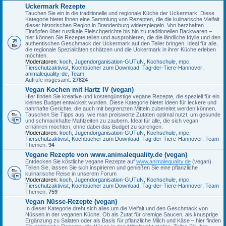
Uckermark Rezepte
Tauchen Sie ein in die traditionelle und regionale Küche der Uckermark. Diese
Kategorie bietet Ihnen eine Sammlung von Rezepten, die die kulinarische Vielfalt
dieser historischen Region in Brandenburg widerspiegeln. Von herzhaften
Eintöpfen über rustikale Fleischgerichte bis hin zu traditionellen Backwaren –
hier können Sie Rezepte teilen und ausprobieren, die die ländliche Idylle und den
authentischen Geschmack der Uckermark auf den Teller bringen. Ideal für alle,
die regionale Spezialitäten schätzen und die Uckermark in ihrer Küche erleben
möchten.
Moderatoren:
koch
,
Jugendorganisation-GUTuN
,
Kochschule
,
mpc
,
Tierschutzaktivist
,
Kochbücher zum Download
,
Tag-der-Tiere-Hannover
,
animalequality-de
,
Team
Aufrufe insgesamt:
27824
Vegan Kochen mit Hartz IV (vegan)
Hier finden Sie kreative und kostengünstige vegane Rezepte, die speziell für ein
kleines Budget entwickelt wurden. Diese Kategorie bietet Ideen für leckere und
nahrhafte Gerichte, die auch mit begrenzten Mitteln zubereitet werden können.
Tauschen Sie Tipps aus, wie man preiswerte Zutaten optimal nutzt, um gesunde
und schmackhafte Mahlzeiten zu zaubern. Ideal für alle, die sich vegan
ernähren möchten, ohne dabei das Budget zu sprengen.
Moderatoren:
koch
,
Jugendorganisation-GUTuN
,
Kochschule
,
mpc
,
Tierschutzaktivist
,
Kochbücher zum Download
,
Tag-der-Tiere-Hannover
,
Team
Themen:
94
Vegane Rezepte von www.animalequality.de (vegan)
Entdecken Sie köstliche vegane Rezepte auf
www.animalequality.de
(vegan).
Teilen Sie, lassen Sie sich inspirieren und genießen Sie eine pflanzliche
kulinarische Reise in unserem Forum
Moderatoren:
koch
,
Jugendorganisation-GUTuN
,
Kochschule
,
mpc
,
Tierschutzaktivist
,
Kochbücher zum Download
,
Tag-der-Tiere-Hannover
,
Team
Themen:
759
Vegan Nüsse-Rezepte (vegan)
In dieser Kategorie dreht sich alles um die Vielfalt und den Geschmack von
Nüssen in der veganen Küche. Ob als Zutat für cremige Saucen, als knusprige
Ergänzung zu Salaten oder als Basis für pflanzliche Milch und Käse – hier finden