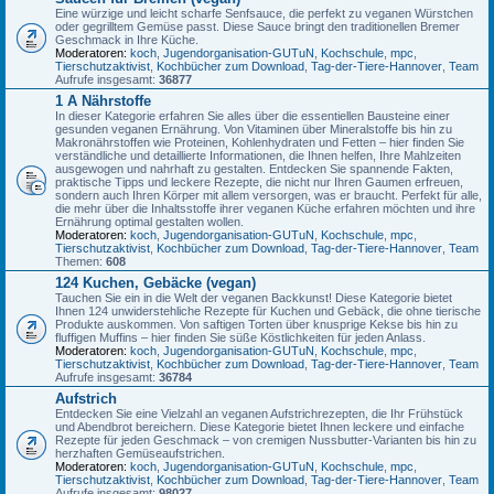
Eine würzige und leicht scharfe Senfsauce, die perfekt zu veganen Würstchen
oder gegrilltem Gemüse passt. Diese Sauce bringt den traditionellen Bremer
Geschmack in Ihre Küche.
Moderatoren:
koch
,
Jugendorganisation-GUTuN
,
Kochschule
,
mpc
,
Tierschutzaktivist
,
Kochbücher zum Download
,
Tag-der-Tiere-Hannover
,
Team
Aufrufe insgesamt:
36877
1 A Nährstoffe
In dieser Kategorie erfahren Sie alles über die essentiellen Bausteine einer
gesunden veganen Ernährung. Von Vitaminen über Mineralstoffe bis hin zu
Makronährstoffen wie Proteinen, Kohlenhydraten und Fetten – hier finden Sie
verständliche und detaillierte Informationen, die Ihnen helfen, Ihre Mahlzeiten
ausgewogen und nahrhaft zu gestalten. Entdecken Sie spannende Fakten,
praktische Tipps und leckere Rezepte, die nicht nur Ihren Gaumen erfreuen,
sondern auch Ihren Körper mit allem versorgen, was er braucht. Perfekt für alle,
die mehr über die Inhaltsstoffe ihrer veganen Küche erfahren möchten und ihre
Ernährung optimal gestalten wollen.
Moderatoren:
koch
,
Jugendorganisation-GUTuN
,
Kochschule
,
mpc
,
Tierschutzaktivist
,
Kochbücher zum Download
,
Tag-der-Tiere-Hannover
,
Team
Themen:
608
124 Kuchen, Gebäcke (vegan)
Tauchen Sie ein in die Welt der veganen Backkunst! Diese Kategorie bietet
Ihnen 124 unwiderstehliche Rezepte für Kuchen und Gebäck, die ohne tierische
Produkte auskommen. Von saftigen Torten über knusprige Kekse bis hin zu
fluffigen Muffins – hier finden Sie süße Köstlichkeiten für jeden Anlass.
Moderatoren:
koch
,
Jugendorganisation-GUTuN
,
Kochschule
,
mpc
,
Tierschutzaktivist
,
Kochbücher zum Download
,
Tag-der-Tiere-Hannover
,
Team
Aufrufe insgesamt:
36784
Aufstrich
Entdecken Sie eine Vielzahl an veganen Aufstrichrezepten, die Ihr Frühstück
und Abendbrot bereichern. Diese Kategorie bietet Ihnen leckere und einfache
Rezepte für jeden Geschmack – von cremigen Nussbutter-Varianten bis hin zu
herzhaften Gemüseaufstrichen.
Moderatoren:
koch
,
Jugendorganisation-GUTuN
,
Kochschule
,
mpc
,
Tierschutzaktivist
,
Kochbücher zum Download
,
Tag-der-Tiere-Hannover
,
Team
Aufrufe insgesamt:
98027