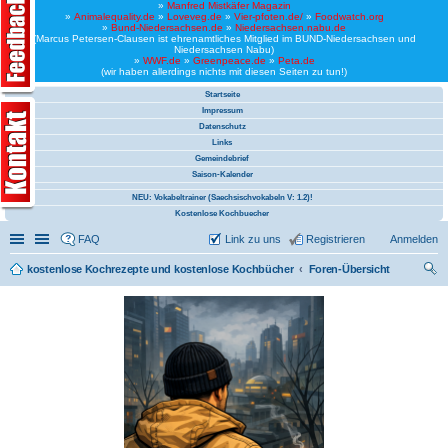
»
Manfred Mistkäfer Magazin
»
Animalequality.de
»
Loveveg.de
»
Vier-pfoten.de/
»
Foodwatch.org
»
Bund-Niedersachsen.de
»
Niedersachsen.nabu.de
(Marcus Petersen-Clausen ist ehrenamtliches Mitglied im BUND-Niedersachsen und
Niedersachsen Nabu)
»
WWF.de
»
Greenpeace.de
»
Peta.de
(wir haben allerdings nichts mit diesen Seiten zu tun!)
Startseite
Impressum
Datenschutz
Links
Gemeindebrief
Saison-Kalender
NEU: Vokabeltrainer (Saechsischvokabeln V: 1.2)!
Kostenlose Kochbuecher
Schnellzugriff
Linkliste
FAQ
Link zu uns
Registrieren
Anmelden
kostenlose Kochrezepte und kostenlose Kochbücher
Foren-Übersicht
uc
he