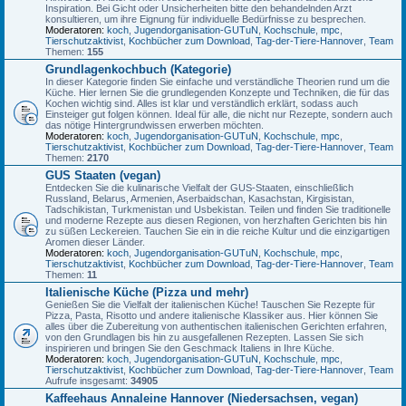
Inspiration. Bei Gicht oder Unsicherheiten bitte den behandelnden Arzt
konsultieren, um ihre Eignung für individuelle Bedürfnisse zu besprechen.
Moderatoren:
koch
,
Jugendorganisation-GUTuN
,
Kochschule
,
mpc
,
Tierschutzaktivist
,
Kochbücher zum Download
,
Tag-der-Tiere-Hannover
,
Team
Themen:
155
Grundlagenkochbuch (Kategorie)
In dieser Kategorie finden Sie einfache und verständliche Theorien rund um die
Küche. Hier lernen Sie die grundlegenden Konzepte und Techniken, die für das
Kochen wichtig sind. Alles ist klar und verständlich erklärt, sodass auch
Einsteiger gut folgen können. Ideal für alle, die nicht nur Rezepte, sondern auch
das nötige Hintergrundwissen erwerben möchten.
Moderatoren:
koch
,
Jugendorganisation-GUTuN
,
Kochschule
,
mpc
,
Tierschutzaktivist
,
Kochbücher zum Download
,
Tag-der-Tiere-Hannover
,
Team
Themen:
2170
GUS Staaten (vegan)
Entdecken Sie die kulinarische Vielfalt der GUS-Staaten, einschließlich
Russland, Belarus, Armenien, Aserbaidschan, Kasachstan, Kirgisistan,
Tadschikistan, Turkmenistan und Usbekistan. Teilen und finden Sie traditionelle
und moderne Rezepte aus diesen Regionen, von herzhaften Gerichten bis hin
zu süßen Leckereien. Tauchen Sie ein in die reiche Kultur und die einzigartigen
Aromen dieser Länder.
Moderatoren:
koch
,
Jugendorganisation-GUTuN
,
Kochschule
,
mpc
,
Tierschutzaktivist
,
Kochbücher zum Download
,
Tag-der-Tiere-Hannover
,
Team
Themen:
11
Italienische Küche (Pizza und mehr)
Genießen Sie die Vielfalt der italienischen Küche! Tauschen Sie Rezepte für
Pizza, Pasta, Risotto und andere italienische Klassiker aus. Hier können Sie
alles über die Zubereitung von authentischen italienischen Gerichten erfahren,
von den Grundlagen bis hin zu ausgefallenen Rezepten. Lassen Sie sich
inspirieren und bringen Sie den Geschmack Italiens in Ihre Küche.
Moderatoren:
koch
,
Jugendorganisation-GUTuN
,
Kochschule
,
mpc
,
Tierschutzaktivist
,
Kochbücher zum Download
,
Tag-der-Tiere-Hannover
,
Team
Aufrufe insgesamt:
34905
Kaffeehaus Annaleine Hannover (Niedersachsen, vegan)