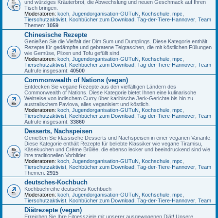
und würziges Kräuterbrot, die Abwechslung und neuen Geschmack auf Ihren
Tisch bringen.
Moderatoren:
koch
,
Jugendorganisation-GUTuN
,
Kochschule
,
mpc
,
Tierschutzaktivist
,
Kochbücher zum Download
,
Tag-der-Tiere-Hannover
,
Team
Themen:
1059
Chinesische Rezepte
Genießen Sie die Vielfalt der Dim Sum und Dumplings. Diese Kategorie enthält
Rezepte für gedämpfte und gebratene Teigtaschen, die mit köstlichen Füllungen
wie Gemüse, Pilzen und Tofu gefüllt sind.
Moderatoren:
koch
,
Jugendorganisation-GUTuN
,
Kochschule
,
mpc
,
Tierschutzaktivist
,
Kochbücher zum Download
,
Tag-der-Tiere-Hannover
,
Team
Aufrufe insgesamt:
40500
Commonwealth of Nations (vegan)
Entdecken Sie vegane Rezepte aus den vielfältigen Ländern des
Commonwealth of Nations. Diese Kategorie bietet Ihnen eine kulinarische
Weltreise von indischem Curry über karibische Jerk-Gerichte bis hin zu
australischem Pavlova, alles veganisiert und köstlich.
Moderatoren:
koch
,
Jugendorganisation-GUTuN
,
Kochschule
,
mpc
,
Tierschutzaktivist
,
Kochbücher zum Download
,
Tag-der-Tiere-Hannover
,
Team
Aufrufe insgesamt:
33860
Desserts, Nachspeisen
Genießen Sie klassische Desserts und Nachspeisen in einer veganen Variante.
Diese Kategorie enthält Rezepte für beliebte Klassiker wie vegane Tiramisu,
Käsekuchen und Crème Brûlée, die ebenso lecker und beeindruckend sind wie
ihre traditionellen Vorbilder.
Moderatoren:
koch
,
Jugendorganisation-GUTuN
,
Kochschule
,
mpc
,
Tierschutzaktivist
,
Kochbücher zum Download
,
Tag-der-Tiere-Hannover
,
Team
Themen:
2915
deutsches-Kochbuch
Kochbuchreihe deutsches Kochbuch
Moderatoren:
koch
,
Jugendorganisation-GUTuN
,
Kochschule
,
mpc
,
Tierschutzaktivist
,
Kochbücher zum Download
,
Tag-der-Tiere-Hannover
,
Team
Diätrezepte (vegan)
Erreichen Sie Ihre Fitnessziele mit unserer ausgewogenen Diät! Unsere