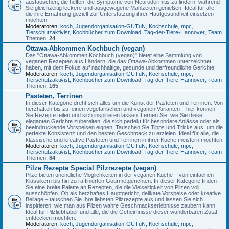
austauschen, die helfen, die Symptome von Neurodermitis zu lindern, während
Sie gleichzeitig leckere und ausgewogene Mahlzeiten genießen. Ideal für alle,
die ihre Ernährung gezielt zur Unterstützung ihrer Hautgesundheit einsetzen
möchten.
Moderatoren:
koch
,
Jugendorganisation-GUTuN
,
Kochschule
,
mpc
,
Tierschutzaktivist
,
Kochbücher zum Download
,
Tag-der-Tiere-Hannover
,
Team
Themen:
24
Ottawa-Abkommen Kochbuch (vegan)
Das "Ottawa-Abkommen Kochbuch (vegan)" bietet eine Sammlung von
veganen Rezepten aus Ländern, die das Ottawa-Abkommen unterzeichnet
haben, mit dem Fokus auf nachhaltige, gesunde und tierfreundliche Gerichte.
Moderatoren:
koch
,
Jugendorganisation-GUTuN
,
Kochschule
,
mpc
,
Tierschutzaktivist
,
Kochbücher zum Download
,
Tag-der-Tiere-Hannover
,
Team
Themen:
165
Pasteten, Terrinen
In dieser Kategorie dreht sich alles um die Kunst der Pasteten und Terrinen. Von
herzhaften bis zu feinen vegetarischen und veganen Varianten – hier können
Sie Rezepte teilen und sich inspirieren lassen. Lernen Sie, wie Sie diese
eleganten Gerichte zubereiten, die sich perfekt für besondere Anlässe oder als
beeindruckende Vorspeisen eignen. Tauschen Sie Tipps und Tricks aus, um die
perfekte Konsistenz und den besten Geschmack zu erzielen. Ideal für alle, die
klassische und kreative Pasteten und Terrinen in ihrer Küche meistern möchten.
Moderatoren:
koch
,
Jugendorganisation-GUTuN
,
Kochschule
,
mpc
,
Tierschutzaktivist
,
Kochbücher zum Download
,
Tag-der-Tiere-Hannover
,
Team
Themen:
84
Pilze Rezepte Special Pilzrezepte (vegan)
Pilze bieten unendliche Möglichkeiten in der veganen Küche – von einfachen
Klassikern bis hin zu raffinierten Gourmetgerichten. In dieser Kategorie finden
Sie eine breite Palette an Rezepten, die die Vielseitigkeit von Pilzen voll
ausschöpfen. Ob als herzhaftes Hauptgericht, delikate Vorspeise oder kreative
Beilage – tauschen Sie Ihre liebsten Pilzrezepte aus und lassen Sie sich
inspirieren, wie man aus Pilzen wahre Geschmackserlebnisse zaubern kann.
Ideal für Pilzliebhaber und alle, die die Geheimnisse dieser wunderbaren Zutat
entdecken möchten.
Moderatoren:
koch
,
Jugendorganisation-GUTuN
,
Kochschule
,
mpc
,