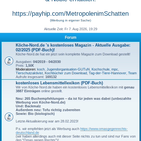
https://payhip.com/MetropolenimSchatten
(Werbung in eigener Sache)
Aktuelle Zeit: Fr 7. Aug 2026, 19:29
Forum
Köche-Nord.de 's kostenloses Magazin - Aktuelle Ausgabe:
02/2025 (PDF-Buch)!
Köche-Nord.de hat ein jetzt sein komplette Magazin zum Download gestellt!
Ausgaben:
04/2019 - 04/2030
Preis:
1,50€
Moderatoren:
koch
,
Jugendorganisation-GUTuN
,
Kochschule
,
mpc
,
Tierschutzaktivist
,
Kochbücher zum Download
,
Tag-der-Tiere-Hannover
,
Team
Aufrufe insgesamt:
169132
kostenloses Lebensmittellexikon (PDF-Buch)
Wir von Köche-Nord.de haben ein kostenloses Lebensmittellexikon mit
genau
3887 Einträgen
online gestellt.
Neu: 265 Buchempfehlungen – da ist für jeden was dabei (unbezahlte
Werbung von Köche-Nord.de)
Und: Backmalz
Außerdem neu: Tofu richtig zubereiten
Sowie: Bio (biologisch)
Letzte Aktualisierung war am 28.02.2023!
P.s. wir empfehlen jetzt als Werbung auch
https://www.omasgegenrechts-
deutschland.de
(wir haben allerdings auch mit dieser Seite nichts zu tun und sind nur Fans von
den "Omas gegen Rechts")!