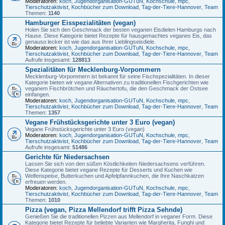
Moderatoren:
koch
,
Jugendorganisation-GUTuN
,
Kochschule
,
mpc
,
Tierschutzaktivist
,
Kochbücher zum Download
,
Tag-der-Tiere-Hannover
,
Team
Themen:
1140
Hamburger Eisspezialitäten (vegan)
Holen Sie sich den Geschmack der besten veganen Eisdielen Hamburgs nach
Hause. Diese Kategorie bietet Rezepte für hausgemachtes veganes Eis, das
genauso lecker ist wie das aus Ihrer Lieblingseisdiele.
Moderatoren:
koch
,
Jugendorganisation-GUTuN
,
Kochschule
,
mpc
,
Tierschutzaktivist
,
Kochbücher zum Download
,
Tag-der-Tiere-Hannover
,
Team
Aufrufe insgesamt:
128813
Spezialitäten für Mecklenburg-Vorpommern
Mecklenburg-Vorpommern ist bekannt für seine Fischspezialitäten. In dieser
Kategorie bieten wir vegane Alternativen zu traditionellen Fischgerichten wie
veganem Fischbrötchen und Räuchertofu, die den Geschmack der Ostsee
einfangen.
Moderatoren:
koch
,
Jugendorganisation-GUTuN
,
Kochschule
,
mpc
,
Tierschutzaktivist
,
Kochbücher zum Download
,
Tag-der-Tiere-Hannover
,
Team
Themen:
1357
Vegane Frühstücksgerichte unter 3 Euro (vegan)
Vegane Frühstücksgerichte unter 3 Euro (vegan)
Moderatoren:
koch
,
Jugendorganisation-GUTuN
,
Kochschule
,
mpc
,
Tierschutzaktivist
,
Kochbücher zum Download
,
Tag-der-Tiere-Hannover
,
Team
Aufrufe insgesamt:
51486
Gerichte für Niedersachsen
Lassen Sie sich von den süßen Köstlichkeiten Niedersachsens verführen.
Diese Kategorie bietet vegane Rezepte für Desserts und Kuchen wie
Welfenspeise, Butterkuchen und Apfelpfannkuchen, die Ihre Naschkatzen
erfreuen werden.
Moderatoren:
koch
,
Jugendorganisation-GUTuN
,
Kochschule
,
mpc
,
Tierschutzaktivist
,
Kochbücher zum Download
,
Tag-der-Tiere-Hannover
,
Team
Themen:
1010
Pizza (vegan, Pizza Mellendorf trifft Pizza Sehnde)
Genießen Sie die traditionellen Pizzen aus Mellendorf in veganer Form. Diese
Kategorie bietet Rezepte für beliebte Varianten wie Margherita, Funghi und