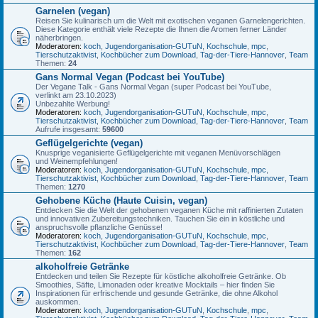
Garnelen (vegan)
Reisen Sie kulinarisch um die Welt mit exotischen veganen Garnelengerichten.
Diese Kategorie enthält viele Rezepte die Ihnen die Aromen ferner Länder
näherbringen.
Moderatoren:
koch
,
Jugendorganisation-GUTuN
,
Kochschule
,
mpc
,
Tierschutzaktivist
,
Kochbücher zum Download
,
Tag-der-Tiere-Hannover
,
Team
Themen:
24
Gans Normal Vegan (Podcast bei YouTube)
Der Vegane Talk - Gans Normal Vegan (super Podcast bei YouTube,
verlinkt am 23.10.2023)
Unbezahlte Werbung!
Moderatoren:
koch
,
Jugendorganisation-GUTuN
,
Kochschule
,
mpc
,
Tierschutzaktivist
,
Kochbücher zum Download
,
Tag-der-Tiere-Hannover
,
Team
Aufrufe insgesamt:
59600
Geflügelgerichte (vegan)
Knusprige veganisierte Geflügelgerichte mit veganen Menüvorschlägen
und Weinempfehlungen!
Moderatoren:
koch
,
Jugendorganisation-GUTuN
,
Kochschule
,
mpc
,
Tierschutzaktivist
,
Kochbücher zum Download
,
Tag-der-Tiere-Hannover
,
Team
Themen:
1270
Gehobene Küche (Haute Cuisin, vegan)
Entdecken Sie die Welt der gehobenen veganen Küche mit raffinierten Zutaten
und innovativen Zubereitungstechniken. Tauchen Sie ein in köstliche und
anspruchsvolle pflanzliche Genüsse!
Moderatoren:
koch
,
Jugendorganisation-GUTuN
,
Kochschule
,
mpc
,
Tierschutzaktivist
,
Kochbücher zum Download
,
Tag-der-Tiere-Hannover
,
Team
Themen:
162
alkoholfreie Getränke
Entdecken und teilen Sie Rezepte für köstliche alkoholfreie Getränke. Ob
Smoothies, Säfte, Limonaden oder kreative Mocktails – hier finden Sie
Inspirationen für erfrischende und gesunde Getränke, die ohne Alkohol
auskommen.
Moderatoren:
koch
,
Jugendorganisation-GUTuN
,
Kochschule
,
mpc
,