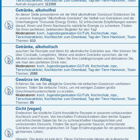
Tierschutzaktivist
,
Kochbücher zum Download
,
Tag-der-Tiere-Hannover
,
Team
Aufrufe insgesamt:
113358
Getränke, alkoholfrei
An dieser Stelle presentieren wir die Welt alkoholfreier Genüsse! Entdecken Sie
in unserer Kategorie "Alkoholfreie Getränke" die Vielfalt von Getränken und die
Unterhategorie "Gesunde Energy Drinks. 52 erfrischende Empfehlungen warten
darauf, Ihnen und Ihrem Nachwuchs natürliche Energie zu schenken. Finden
Sie Ihren perfekten, belebenden Begleiter für den Tag!
Moderatoren:
koch
,
Jugendorganisation-GUTuN
,
Kochschule
,
mpc
,
Tierschutzaktivist
,
Kochbücher zum Download
,
Tag-der-Tiere-Hannover
,
Team
Themen:
610
Getränke, alkoholisch
auschen Sie Rezepte und Ideen für alkoholische Getränke aus. Hier können Sie
über Cocktails, Longdrinks, Weine und andere Getränke sprechen, die mit
Alkohol zubereitet werden. Teilen Sie Ihre Lieblingsrezepte und diskutieren Sie,
wie man den perfekten Drink mixt.
Moderatoren:
koch
,
Jugendorganisation-GUTuN
,
Kochschule
,
mpc
,
Tierschutzaktivist
,
Kochbücher zum Download
,
Tag-der-Tiere-Hannover
,
Team
Themen:
2088
Gewürze im Alltag
Erfahren Sie, wie Sie alltägliche Gerichte mit einfachen Gewürzen verfeinern
können. Teilen Sie einfache Tricks, um mit wenigen Zutaten große
Geschmacksunterschiede zu erzielen.
Moderatoren:
koch
,
Jugendorganisation-GUTuN
,
Kochschule
,
mpc
,
Tierschutzaktivist
,
Kochbücher zum Download
,
Tag-der-Tiere-Hannover
,
Team
Themen:
89
Gicht (vegan)
Entdecken Sie köstliche Gicht-freundliche Rezepte in unserem umfassenden
Kochbuch und Forum. Von herzhaften Frühstücksideen über leichte Suppen
und erfrischende Salate bis hin zu schmackhaften Hauptgerichten und
verlockenden Desserts. Finden Sie auch gesunde Saucen, erfrischende
Getränke und einen praktischen 14-Tage-Ernährungsplan für ein genussvolles,
gichtarmes Leben.
Hinweis: Der Autor ist kein Arzt. Diese Gichtrezepte dienen als kulinarische