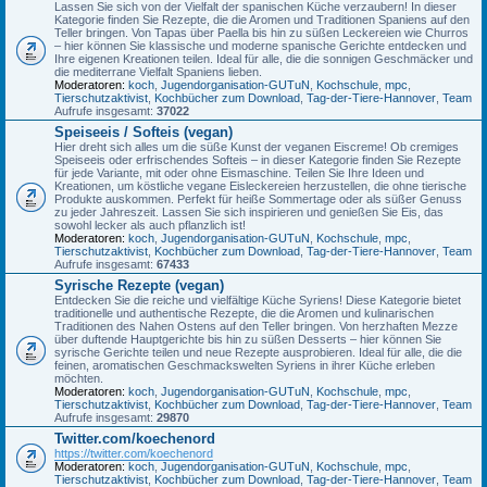
Lassen Sie sich von der Vielfalt der spanischen Küche verzaubern! In dieser
Kategorie finden Sie Rezepte, die die Aromen und Traditionen Spaniens auf den
Teller bringen. Von Tapas über Paella bis hin zu süßen Leckereien wie Churros
– hier können Sie klassische und moderne spanische Gerichte entdecken und
Ihre eigenen Kreationen teilen. Ideal für alle, die die sonnigen Geschmäcker und
die mediterrane Vielfalt Spaniens lieben.
Moderatoren:
koch
,
Jugendorganisation-GUTuN
,
Kochschule
,
mpc
,
Tierschutzaktivist
,
Kochbücher zum Download
,
Tag-der-Tiere-Hannover
,
Team
Aufrufe insgesamt:
37022
Speiseeis / Softeis (vegan)
Hier dreht sich alles um die süße Kunst der veganen Eiscreme! Ob cremiges
Speiseeis oder erfrischendes Softeis – in dieser Kategorie finden Sie Rezepte
für jede Variante, mit oder ohne Eismaschine. Teilen Sie Ihre Ideen und
Kreationen, um köstliche vegane Eisleckereien herzustellen, die ohne tierische
Produkte auskommen. Perfekt für heiße Sommertage oder als süßer Genuss
zu jeder Jahreszeit. Lassen Sie sich inspirieren und genießen Sie Eis, das
sowohl lecker als auch pflanzlich ist!
Moderatoren:
koch
,
Jugendorganisation-GUTuN
,
Kochschule
,
mpc
,
Tierschutzaktivist
,
Kochbücher zum Download
,
Tag-der-Tiere-Hannover
,
Team
Aufrufe insgesamt:
67433
Syrische Rezepte (vegan)
Entdecken Sie die reiche und vielfältige Küche Syriens! Diese Kategorie bietet
traditionelle und authentische Rezepte, die die Aromen und kulinarischen
Traditionen des Nahen Ostens auf den Teller bringen. Von herzhaften Mezze
über duftende Hauptgerichte bis hin zu süßen Desserts – hier können Sie
syrische Gerichte teilen und neue Rezepte ausprobieren. Ideal für alle, die die
feinen, aromatischen Geschmackswelten Syriens in ihrer Küche erleben
möchten.
Moderatoren:
koch
,
Jugendorganisation-GUTuN
,
Kochschule
,
mpc
,
Tierschutzaktivist
,
Kochbücher zum Download
,
Tag-der-Tiere-Hannover
,
Team
Aufrufe insgesamt:
29870
Twitter.com/koechenord
https://twitter.com/koechenord
Moderatoren:
koch
,
Jugendorganisation-GUTuN
,
Kochschule
,
mpc
,
Tierschutzaktivist
,
Kochbücher zum Download
,
Tag-der-Tiere-Hannover
,
Team