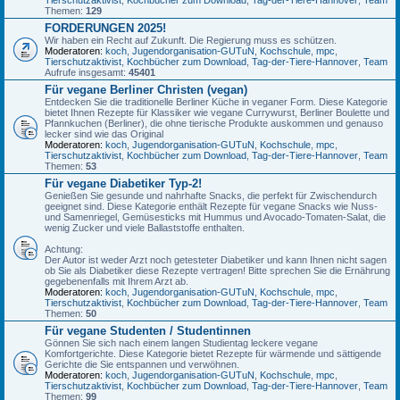
Themen:
129
FORDERUNGEN 2025!
Wir haben ein Recht auf Zukunft. Die Regierung muss es schützen.
Moderatoren:
koch
,
Jugendorganisation-GUTuN
,
Kochschule
,
mpc
,
Tierschutzaktivist
,
Kochbücher zum Download
,
Tag-der-Tiere-Hannover
,
Team
Aufrufe insgesamt:
45401
Für vegane Berliner Christen (vegan)
Entdecken Sie die traditionelle Berliner Küche in veganer Form. Diese Kategorie
bietet Ihnen Rezepte für Klassiker wie vegane Currywurst, Berliner Boulette und
Pfannkuchen (Berliner), die ohne tierische Produkte auskommen und genauso
lecker sind wie das Original
Moderatoren:
koch
,
Jugendorganisation-GUTuN
,
Kochschule
,
mpc
,
Tierschutzaktivist
,
Kochbücher zum Download
,
Tag-der-Tiere-Hannover
,
Team
Themen:
53
Für vegane Diabetiker Typ-2!
Genießen Sie gesunde und nahrhafte Snacks, die perfekt für Zwischendurch
geeignet sind. Diese Kategorie enthält Rezepte für vegane Snacks wie Nuss-
und Samenriegel, Gemüsesticks mit Hummus und Avocado-Tomaten-Salat, die
wenig Zucker und viele Ballaststoffe enthalten.
Achtung:
Der Autor ist weder Arzt noch getesteter Diabetiker und kann Ihnen nicht sagen
ob Sie als Diabetiker diese Rezepte vertragen! Bitte sprechen Sie die Ernährung
gegebenenfalls mit Ihrem Arzt ab.
Moderatoren:
koch
,
Jugendorganisation-GUTuN
,
Kochschule
,
mpc
,
Tierschutzaktivist
,
Kochbücher zum Download
,
Tag-der-Tiere-Hannover
,
Team
Themen:
50
Für vegane Studenten / Studentinnen
Gönnen Sie sich nach einem langen Studientag leckere vegane
Komfortgerichte. Diese Kategorie bietet Rezepte für wärmende und sättigende
Gerichte die Sie entspannen und verwöhnen.
Moderatoren:
koch
,
Jugendorganisation-GUTuN
,
Kochschule
,
mpc
,
Tierschutzaktivist
,
Kochbücher zum Download
,
Tag-der-Tiere-Hannover
,
Team
Themen:
99