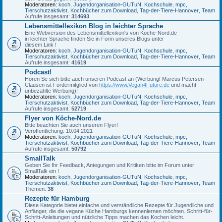
Moderatoren:
koch
,
Jugendorganisation-GUTuN
,
Kochschule
,
mpc
,
Tierschutzaktivist
,
Kochbücher zum Download
,
Tag-der-Tiere-Hannover
,
Team
Aufrufe insgesamt:
314693
Lebensmittellexikon Blog in leichter Sprache
Eine Webversion des Lebensmittellexikon's von Köche-Nord.de
in leichter Sprache finden Sie in Form unseres Blogs unter
diesem Link !
Moderatoren:
koch
,
Jugendorganisation-GUTuN
,
Kochschule
,
mpc
,
Tierschutzaktivist
,
Kochbücher zum Download
,
Tag-der-Tiere-Hannover
,
Team
Aufrufe insgesamt:
41619
Podcast!
Hören Se sich bitte auch unseren Podcast an (Werbung! Marcus Petersen-
Clausen ist Fördermitglied von
https://www.Vegan4Future.de
und macht
unbezahlte Werbung)!
Moderatoren:
koch
,
Jugendorganisation-GUTuN
,
Kochschule
,
mpc
,
Tierschutzaktivist
,
Kochbücher zum Download
,
Tag-der-Tiere-Hannover
,
Team
Aufrufe insgesamt:
52719
Flyer von Köche-Nord.de
Bitte beachten Sie auch unseren Flyer!
Veröffentlichung: 10.04.2021
Moderatoren:
koch
,
Jugendorganisation-GUTuN
,
Kochschule
,
mpc
,
Tierschutzaktivist
,
Kochbücher zum Download
,
Tag-der-Tiere-Hannover
,
Team
Aufrufe insgesamt:
50792
SmallTalk
Geben Sie Ihr Feedback, Antegungen und Kritiken bitte im Forum unter
SmallTalk ein !
Moderatoren:
koch
,
Jugendorganisation-GUTuN
,
Kochschule
,
mpc
,
Tierschutzaktivist
,
Kochbücher zum Download
,
Tag-der-Tiere-Hannover
,
Team
Themen:
38
Rezepte für Hamburg
Diese Kategorie bietet einfache und verständliche Rezepte für Jugendliche und
Anfänger, die die vegane Küche Hamburgs kennenlernen möchten. Schritt-für-
Schritt-Anleitungen und nützliche Tipps machen das Kochen leicht.