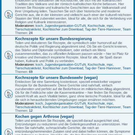
Entdecken und diskutieren Sie Kochbücher, die sich mit der kulinarischen
Tradition des Vatikans und der römisch-katholischen Kirche befassen. Hier
können Sie Rezepte und kulinarische Geschichten aus der Vatikanstadt und
ihrer Umgebung teilen. Tauschen Sie sich über historische und moderne
Gerichte aus, die in der kleinsten und vielleicht auch einer der kulturell reichsten
Staaten der Welt zubereitet werden. Ideal für alle, die sich für die Verbindung von
Religion und Kulinarik interessieren.
Moderatoren:
koch
,
Jugendorganisation-GUTuN
,
Kochschule
,
mpc
,
Tierschutzaktivist
,
Kochbücher zum Download
,
Tag-der-Tiere-Hannover
,
Team
Themen:
24
Kochrezepte für unsere Bundesregierung
Teilen und diskutieren Sie Rezepte, die symbolisch oder humorvoll auf die
deutsche Politik und Regierung abgestimmt sind. Ob Sie ein Gericht kreieren,
das Stärke und Diplomatie symbolisiert, oder einfach ein Menü
zusammenstellen, das zu offiziellen Anlässen passen würde – hier ist Platz für
kreative und thematisch inspirierte Rezepte. Ideal für alle, die Spaß daran
haben, Kulinarik und Politik zu verbinden.
Moderatoren:
koch
,
Jugendorganisation-GUTuN
,
Kochschule
,
mpc
,
Tierschutzaktivist
,
Kochbücher zum Download
,
Tag-der-Tiere-Hannover
,
Team
Themen:
69
Kochrezepte für unsere Bundeswehr (vegan)
Entdecken Sie eine Sammlung kostenloser, speziell entwickelter veganer
Rezepte für die Bundeswehr. Diese Gerichte sind nahrhaft, einfach
zuzubereiten und perfekt auf die Bedürfnisse im militärischen Alltag abgestimmt.
Ob für die Feldküche oder die Kasernenkantine – hier finden Sie Rezepte, die
sowohl Kraft als auch Vitalität bieten, ganz ohne tierische Produkte. Ideal für alle,
die sich in herausfordernden Umgebungen vegan ernähren möchten.
Moderatoren:
koch
,
Jugendorganisation-GUTuN
,
Kochschule
,
mpc
,
Tierschutzaktivist
,
Kochbücher zum Download
,
Tag-der-Tiere-Hannover
,
Team
Themen:
12
Kochen gegen Arthrose (vegan)
Teilen und entdecken Sie Rezepte, die speziell darauf ausgerichtet sind,
Entzündungen zu reduzieren und die Gelenkgesundheit zu unterstützen. Hier
finden Sie nahrhafte, schmackhafte Gerichte, die reich an
entzündungshemmenden Zutaten sind und dabei helfen können, die Symptome
von Arthrose zu lindern. Ideal für alle, die ihre Ernährung gezielt einsetzen