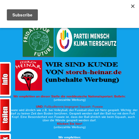
Köche-Nord.de
Werbung:
Wir empfehlen an dieser Stelle die norddeutsche Nationalsportart:
Boßeln:
(unbezahlte Werbung)
UND:
Fußballtennis begegnet Squash: Fuwate
Bei Fuwate wird ähnlich wie z.B. bei Volleyball, der Fussball über ein Netz gespielt. Wichtig: der
Ball darf zu keiner Zeit den Boden berühren. Gespielt werden darf der Ball nur mit dem Fuß
oder Kopf. Eine Besonderheit von Fuwate ist, dass der Ball ähnlich wie beim Squash, auch
über die Wände gespielt werden darf.
Klicken Sie hier!
(unbezahlte Werbung)
Wir empfehlen: