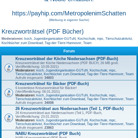
https://payhip.com/MetropolenimSchatten
(Werbung in eigener Sache)
Kreuzworträtsel (PDF Bücher)
Moderatoren:
koch
,
Jugendorganisation-GUTuN
,
Kochschule
,
mpc
,
Tierschutzaktivist
,
Kochbücher zum Download
,
Tag-der-Tiere-Hannover
,
Team
Forum
Kreuzworträtsel der Köche Niedersachsen (PDF-Buch)
Kreuzworträtsel der Köche Niedersachsen (PDF BUCH, 26 MB groß.
Veröffentlichung: 10.09.2021)
Moderatoren:
koch
,
Jugendorganisation-GUTuN
,
Kochschule
,
mpc
,
Tierschutzaktivist
,
Kochbücher zum Download
,
Tag-der-Tiere-Hannover
,
Team
Aufrufe insgesamt:
34803
Kreuzworträtsel für Bäcker (PDF-Buch)
6 kostenlose Kreuzworträtsel für Bäcker!
(Veröffentlichung: 06.01.2021)
Moderatoren:
koch
,
Jugendorganisation-GUTuN
,
Kochschule
,
mpc
,
Tierschutzaktivist
,
Kochbücher zum Download
,
Tag-der-Tiere-Hannover
,
Team
Aufrufe insgesamt:
34008
26 Kreuzworträtsel aus Niedersachsen (Teil 1, PDF-Buch)
26 Kreuzworträtsel aus Niedersachsen (Teil 1, PDF-Buch,
Veröffentlichung: 23.01.2022)
Moderatoren:
koch
,
Jugendorganisation-GUTuN
,
Kochschule
,
mpc
,
Tierschutzaktivist
,
Kochbücher zum Download
,
Tag-der-Tiere-Hannover
,
Team
Aufrufe insgesamt:
23863
NABU Kreuzworträtsel (PDF Buch)
NABU Kreuzworträtsel (PDF Buch,