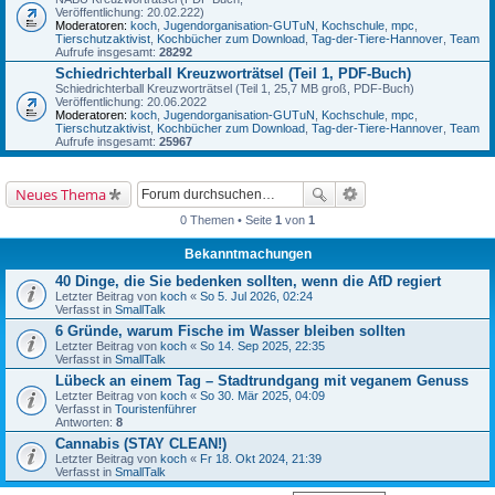
Veröffentlichung: 20.02.222)
Moderatoren:
koch
,
Jugendorganisation-GUTuN
,
Kochschule
,
mpc
,
Tierschutzaktivist
,
Kochbücher zum Download
,
Tag-der-Tiere-Hannover
,
Team
Aufrufe insgesamt:
28292
Schiedrichterball Kreuzworträtsel (Teil 1, PDF-Buch)
Schiedrichterball Kreuzworträtsel (Teil 1, 25,7 MB groß, PDF-Buch)
Veröffentlichung: 20.06.2022
Moderatoren:
koch
,
Jugendorganisation-GUTuN
,
Kochschule
,
mpc
,
Tierschutzaktivist
,
Kochbücher zum Download
,
Tag-der-Tiere-Hannover
,
Team
Aufrufe insgesamt:
25967
Neues Thema
0 Themen • Seite
1
von
1
Bekanntmachungen
40 Dinge, die Sie bedenken sollten, wenn die AfD regiert
Letzter Beitrag von
koch
«
So 5. Jul 2026, 02:24
Verfasst in
SmallTalk
6 Gründe, warum Fische im Wasser bleiben sollten
Letzter Beitrag von
koch
«
So 14. Sep 2025, 22:35
Verfasst in
SmallTalk
Lübeck an einem Tag – Stadtrundgang mit veganem Genuss
Letzter Beitrag von
koch
«
So 30. Mär 2025, 04:09
Verfasst in
Touristenführer
Antworten:
8
Cannabis (STAY CLEAN!)
Letzter Beitrag von
koch
«
Fr 18. Okt 2024, 21:39
Verfasst in
SmallTalk