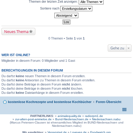
Themen der letzten Zeit anzeigen:
Sortiere nach
Neues Thema
0 Themen • Seite
1
von
1
Gehe zu
WER IST ONLINE?
Mitglieder in diesem Forum: 0 Mitglieder und 1 Gast
BERECHTIGUNGEN IN DIESEM FORUM
Du darfst
keine
neuen Themen in diesem Forum erstellen.
Du darfst
keine
Antworten zu Themen in diesem Forum erstellen.
Du darfst deine Beiträge in diesem Forum
nicht
ändern.
Du darfst deine Beiträge in diesem Forum
nicht
löschen.
Du darfst
keine
Dateianhänge in diesem Forum erstellen.
kostenlose Kochrezepte und kostenlose Kochbücher
Foren-Übersicht
PARTNERLINKS:
»
animalequality.de
»
radiorpm1.de
»
zur-alten-post-ammeloe.de
»
Bund-Niedersachsen.de »
Niedersachsen.nabu
(Marcus Petersen-Clausen ist ehrenamtliches Mitglied im BUND-Niedersachsen und
Niedersachsen.nabu)
Wir empfehlen:
»
Veganstart.de
»
Loveveg.de
»
Foodwatch.org