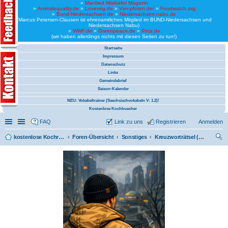
»
Manfred Mistkäfer Magazin
»
Animalequality.de
»
Loveveg.de
»
Vier-pfoten.de/
»
Foodwatch.org
»
Bund-Niedersachsen.de
»
Niedersachsen.nabu.de
(Marcus Petersen-Clausen ist ehrenamtliches Mitglied im BUND-Niedersachsen und
Niedersachsen Nabu)
»
WWF.de
»
Greenpeace.de
»
Peta.de
(wir haben allerdings nichts mit diesen Seiten zu tun!)
Startseite
Impressum
Datenschutz
Links
Gemeindebrief
Saison-Kalender
NEU: Vokabeltrainer (Saechsischvokabeln V: 1.2)!
Kostenlose Kochbuecher
Schnellzugriff
Linkliste
FAQ
Link zu uns
Registrieren
Anmelden
kostenlose Kochrezepte und kostenlose Kochbücher
Foren-Übersicht
Sonstiges
Kreuzworträtsel (PDF Bücher)
uc
he