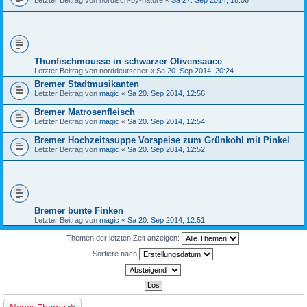
Letzter Beitrag von
nordisch-by-nature
«
Sa 27. Sep 2014, 18:06
Thunfischmousse in schwarzer Olivensauce
Letzter Beitrag von
norddeutscher
«
Sa 20. Sep 2014, 20:24
Bremer Stadtmusikanten
Letzter Beitrag von
magic
«
Sa 20. Sep 2014, 12:56
Bremer Matrosenfleisch
Letzter Beitrag von
magic
«
Sa 20. Sep 2014, 12:54
Bremer Hochzeitssuppe Vorspeise zum Grünkohl mit Pinkel
Letzter Beitrag von
magic
«
Sa 20. Sep 2014, 12:52
Bremer bunte Finken
Letzter Beitrag von
magic
«
Sa 20. Sep 2014, 12:51
Themen der letzten Zeit anzeigen:
Sortiere nach