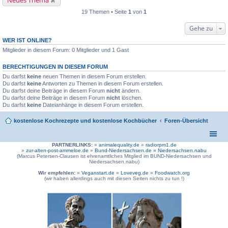
Neues Thema
19 Themen • Seite
1
von
1
Gehe zu
WER IST ONLINE?
Mitglieder in diesem Forum: 0 Mitglieder und 1 Gast
BERECHTIGUNGEN IN DIESEM FORUM
Du darfst
keine
neuen Themen in diesem Forum erstellen.
Du darfst
keine
Antworten zu Themen in diesem Forum erstellen.
Du darfst deine Beiträge in diesem Forum
nicht
ändern.
Du darfst deine Beiträge in diesem Forum
nicht
löschen.
Du darfst
keine
Dateianhänge in diesem Forum erstellen.
kostenlose Kochrezepte und kostenlose Kochbücher
Foren-Übersicht
PARTNERLINKS:
»
animalequality.de
»
radiorpm1.de
»
zur-alten-post-ammeloe.de
»
Bund-Niedersachsen.de »
Niedersachsen.nabu
(Marcus Petersen-Clausen ist ehrenamtliches Mitglied im BUND-Niedersachsen und
Niedersachsen.nabu)
Wir empfehlen:
»
Veganstart.de
»
Loveveg.de
»
Foodwatch.org
(wir haben allerdings auch mit diesen Seiten nichts zu tun !)