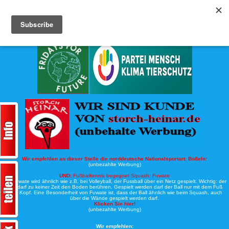
Köche-Nord.de
Werbung:
Wir empfehlen an dieser Stelle die norddeutsche Nationalsportart:
Boßeln:
(unbezahlte Werbung)
UND:
Fußballtennis begegnet Squash: Fuwate
Bei Fuwate wird ähnlich wie z.B. bei Volleyball, der Fussball über ein Netz gespielt. Wichtig: der
Ball darf zu keiner Zeit den Boden berühren. Gespielt werden darf der Ball nur mit dem Fuß
oder Kopf. Eine Besonderheit von Fuwate ist, dass der Ball ähnlich wie beim Squash, auch
über die Wände gespielt werden darf.
Klicken Sie hier!
(unbezahlte Werbung)
Wir empfehlen: