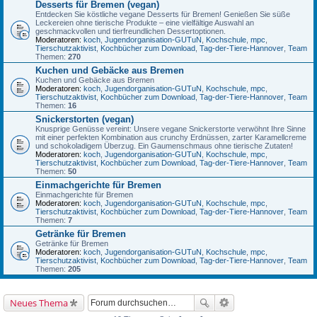
Desserts für Bremen (vegan)
Entdecken Sie köstliche vegane Desserts für Bremen! Genießen Sie süße
Leckereien ohne tierische Produkte – eine vielfältige Auswahl an
geschmackvollen und tierfreundlichen Dessertoptionen.
Moderatoren:
koch
,
Jugendorganisation-GUTuN
,
Kochschule
,
mpc
,
Tierschutzaktivist
,
Kochbücher zum Download
,
Tag-der-Tiere-Hannover
,
Team
Themen:
270
Kuchen und Gebäcke aus Bremen
Kuchen und Gebäcke aus Bremen
Moderatoren:
koch
,
Jugendorganisation-GUTuN
,
Kochschule
,
mpc
,
Tierschutzaktivist
,
Kochbücher zum Download
,
Tag-der-Tiere-Hannover
,
Team
Themen:
16
Snickerstorten (vegan)
Knusprige Genüsse vereint: Unsere vegane Snickerstorte verwöhnt Ihre Sinne
mit einer perfekten Kombination aus crunchy Erdnüssen, zarter Karamellcreme
und schokoladigem Überzug. Ein Gaumenschmaus ohne tierische Zutaten!
Moderatoren:
koch
,
Jugendorganisation-GUTuN
,
Kochschule
,
mpc
,
Tierschutzaktivist
,
Kochbücher zum Download
,
Tag-der-Tiere-Hannover
,
Team
Themen:
50
Einmachgerichte für Bremen
Einmachgerichte für Bremen
Moderatoren:
koch
,
Jugendorganisation-GUTuN
,
Kochschule
,
mpc
,
Tierschutzaktivist
,
Kochbücher zum Download
,
Tag-der-Tiere-Hannover
,
Team
Themen:
7
Getränke für Bremen
Getränke für Bremen
Moderatoren:
koch
,
Jugendorganisation-GUTuN
,
Kochschule
,
mpc
,
Tierschutzaktivist
,
Kochbücher zum Download
,
Tag-der-Tiere-Hannover
,
Team
Themen:
205
Neues Thema