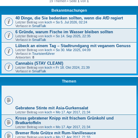
19 Themen • Seite
1
von
1
Bekanntmachungen
40 Dinge, die Sie bedenken sollten, wenn die AfD regiert
Letzter Beitrag von
koch
«
So 5. Jul 2026, 02:24
Verfasst in
SmallTalk
6 Gründe, warum Fische im Wasser bleiben sollten
Letzter Beitrag von
koch
«
So 14. Sep 2025, 22:35
Verfasst in
SmallTalk
Lübeck an einem Tag – Stadtrundgang mit veganem Genuss
Letzter Beitrag von
koch
«
So 30. Mär 2025, 04:09
Verfasst in
Touristenführer
Antworten:
8
Cannabis (STAY CLEAN!)
Letzter Beitrag von
koch
«
Fr 18. Okt 2024, 21:39
Verfasst in
SmallTalk
Themen
Gebratene Stinte mit Asia-Gurkensalat
Letzter Beitrag von
koch
«
Mo 17. Apr 2017, 21:34
Kross gebratener Knipp mit frischem Grünkohl und
Bratkartoffeln
Letzter Beitrag von
koch
«
Mo 17. Apr 2017, 21:34
Bremer Rote Grütze mit Rum-Vanillesauce
Letzter Beitrag von
koch
«
Mo 17. Apr 2017, 21:33