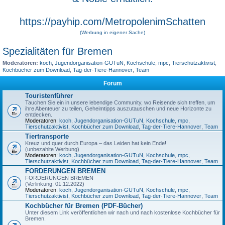
https://payhip.com/MetropolenimSchatten
(Werbung in eigener Sache)
Spezialitäten für Bremen
Moderatoren:
koch
,
Jugendorganisation-GUTuN
,
Kochschule
,
mpc
,
Tierschutzaktivist
,
Kochbücher zum Download
,
Tag-der-Tiere-Hannover
,
Team
Forum
Touristenführer
Tauchen Sie ein in unsere lebendige Community, wo Reisende sich treffen, um
ihre Abenteuer zu teilen, Geheimtipps auszutauschen und neue Horizonte zu
entdecken.
Moderatoren:
koch
,
Jugendorganisation-GUTuN
,
Kochschule
,
mpc
,
Tierschutzaktivist
,
Kochbücher zum Download
,
Tag-der-Tiere-Hannover
,
Team
Tiertransporte
Kreuz und quer durch Europa – das Leiden hat kein Ende!
(unbezahlte Werbung)
Moderatoren:
koch
,
Jugendorganisation-GUTuN
,
Kochschule
,
mpc
,
Tierschutzaktivist
,
Kochbücher zum Download
,
Tag-der-Tiere-Hannover
,
Team
FORDERUNGEN BREMEN
FORDERUNGEN BREMEN
(Verlinkung: 01.12.2022)
Moderatoren:
koch
,
Jugendorganisation-GUTuN
,
Kochschule
,
mpc
,
Tierschutzaktivist
,
Kochbücher zum Download
,
Tag-der-Tiere-Hannover
,
Team
Kochbücher für Bremen (PDF-Bücher)
Unter diesem Link veröffentlichen wir nach und nach kostenlose Kochbücher für
Bremen.