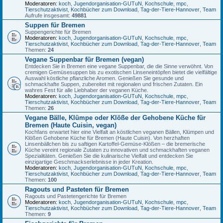
Moderatoren:
koch
,
Jugendorganisation-GUTuN
,
Kochschule
,
mpc
,
Tierschutzaktivist
,
Kochbücher zum Download
,
Tag-der-Tiere-Hannover
,
Team
Aufrufe insgesamt:
49881
Suppen für Bremen
Suppengerichte für Bremen
Moderatoren:
koch
,
Jugendorganisation-GUTuN
,
Kochschule
,
mpc
,
Tierschutzaktivist
,
Kochbücher zum Download
,
Tag-der-Tiere-Hannover
,
Team
Themen:
24
Vegane Suppenbar für Bremen (vegan)
Entdecken Sie in Bremen eine vegane Suppenbar, die die Sinne verwöhnt. Von
cremigen Gemüsesuppen bis zu exotischen Linseneintöpfen bietet die vielfältige
Auswahl köstliche pflanzliche Aromen. Genießen Sie gesunde und
schmackhafte Suppen, zubereitet mit regionalen und frischen Zutaten. Ein
wahres Fest für alle Liebhaber der veganen Küche.
Moderatoren:
koch
,
Jugendorganisation-GUTuN
,
Kochschule
,
mpc
,
Tierschutzaktivist
,
Kochbücher zum Download
,
Tag-der-Tiere-Hannover
,
Team
Themen:
26
Vegane Bälle, Klümpe oder Klöße der Gehobene Küche für
Bremen (Haute Cuisin, vegan)
Kochfans erwartet hier eine Vielfalt an köstlichen veganen Bällen, Klümpen und
Klößen Gehobene Küche für Bremen (Haute Cuisin). Von herzhaften
Linsenbällchen bis zu saftigen Kartoffel-Gemüse-Klößen – die bremerische
Küche vereint regionale Zutaten zu innovativen und schmackhaften veganen
Spezialitäten. Genießen Sie die kulinarische Vielfalt und entdecken Sie
einzigartige Geschmackserlebnisse in jeder Kreation.
Moderatoren:
koch
,
Jugendorganisation-GUTuN
,
Kochschule
,
mpc
,
Tierschutzaktivist
,
Kochbücher zum Download
,
Tag-der-Tiere-Hannover
,
Team
Themen:
100
Ragouts und Pasteten für Bremen
Ragouts und Pastetengerichte für Bremen
Moderatoren:
koch
,
Jugendorganisation-GUTuN
,
Kochschule
,
mpc
,
Tierschutzaktivist
,
Kochbücher zum Download
,
Tag-der-Tiere-Hannover
,
Team
Themen:
9