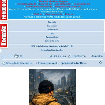
»
Manfred Mistkäfer Magazin
»
Animalequality.de
»
Loveveg.de
»
Vier-pfoten.de/
»
Foodwatch.org
»
Bund-Niedersachsen.de
»
Niedersachsen.nabu.de
(Marcus Petersen-Clausen ist ehrenamtliches Mitglied im BUND-Niedersachsen und
Niedersachsen Nabu)
»
WWF.de
»
Greenpeace.de
»
Peta.de
(wir haben allerdings nichts mit diesen Seiten zu tun!)
Startseite
Impressum
Datenschutz
Links
Gemeindebrief
Saison-Kalender
NEU: Vokabeltrainer (Saechsischvokabeln V: 1.2)!
Kostenlose Kochbuecher
Schnellzugriff
Linkliste
FAQ
Link zu uns
Registrieren
Anmelden
kostenlose Kochrezepte und kostenlose Kochbücher
Foren-Übersicht
Spezialitäten für Bremen
uc
he