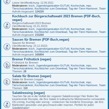
Letzte Veröffentlichung: 12.09.2021
Moderatoren:
koch
,
Jugendorganisation-GUTuN
,
Kochschule
,
mpc
,
Tierschutzaktivist
,
Kochbücher zum Download
,
Tag-der-Tiere-Hannover
,
Team
Aufrufe insgesamt:
124220
Kochbuch zur Bürgerschaftswahl 2023 Bremen (PDF-Buch,
vegan)
Bürgerschaftswahl 2023 Bremen
(Veröffentlichung: 01.01.2023)
Moderatoren:
koch
,
Jugendorganisation-GUTuN
,
Kochschule
,
mpc
,
Tierschutzaktivist
,
Kochbücher zum Download
,
Tag-der-Tiere-Hannover
,
Team
Aufrufe insgesamt:
233260
Saucen für Bremen (PDF-Buch,vegan)
Saucen für Bremen
(Veröffentlichung: 23.12.2022)
Moderatoren:
koch
,
Jugendorganisation-GUTuN
,
Kochschule
,
mpc
,
Tierschutzaktivist
,
Kochbücher zum Download
,
Tag-der-Tiere-Hannover
,
Team
Aufrufe insgesamt:
165804
Bremer Frühstück (vegan)
Frühstück für Bremen
Moderatoren:
koch
,
Jugendorganisation-GUTuN
,
Kochschule
,
mpc
,
Tierschutzaktivist
,
Kochbücher zum Download
,
Tag-der-Tiere-Hannover
,
Team
Themen:
28
Salate für Bremen (vegan)
Salate für Bremen (vegan)
Moderatoren:
koch
,
Jugendorganisation-GUTuN
,
Kochschule
,
mpc
,
Tierschutzaktivist
,
Kochbücher zum Download
,
Tag-der-Tiere-Hannover
,
Team
Themen:
118
Salatdressing (vegan)
Tauchen Sie ein in die Vielfalt der veganen Salatdressings! Hier finden Sie
inspirierende Rezepte, die Ihre Salate in kulinarische Meisterwerke verwandeln.
Ob cremig, fruchtig oder würzig – entdecken Sie köstliche Dressings, die Ihre
Mahlzeiten gesünder und geschmackvoller machen. Perfekt für jeden
Salatliebhaber!