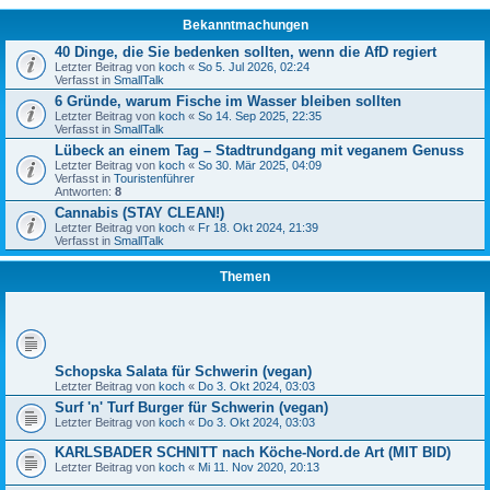
Bekanntmachungen
40 Dinge, die Sie bedenken sollten, wenn die AfD regiert
Letzter Beitrag von
koch
«
So 5. Jul 2026, 02:24
Verfasst in
SmallTalk
6 Gründe, warum Fische im Wasser bleiben sollten
Letzter Beitrag von
koch
«
So 14. Sep 2025, 22:35
Verfasst in
SmallTalk
Lübeck an einem Tag – Stadtrundgang mit veganem Genuss
Letzter Beitrag von
koch
«
So 30. Mär 2025, 04:09
Verfasst in
Touristenführer
Antworten:
8
Cannabis (STAY CLEAN!)
Letzter Beitrag von
koch
«
Fr 18. Okt 2024, 21:39
Verfasst in
SmallTalk
Themen
Schopska Salata für Schwerin (vegan)
Letzter Beitrag von
koch
«
Do 3. Okt 2024, 03:03
Surf 'n' Turf Burger für Schwerin (vegan)
Letzter Beitrag von
koch
«
Do 3. Okt 2024, 03:03
KARLSBADER SCHNITT nach Köche-Nord.de Art (MIT BID)
Letzter Beitrag von
koch
«
Mi 11. Nov 2020, 20:13