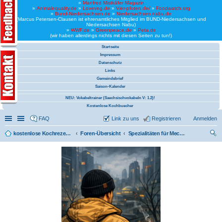
»
Manfred Mistkäfer Magazin
»
Animalequality.de
»
Loveveg.de
»
Vier-pfoten.de/
»
Foodwatch.org
»
Bund-Niedersachsen.de
»
Niedersachsen.nabu.de
(Marcus Petersen-Clausen ist ehrenamtliches Mitglied im BUND-Niedersachsen und
Niedersachsen Nabu)
»
WWF.de
»
Greenpeace.de
»
Peta.de
(wir haben allerdings nichts mit diesen Seiten zu tun!)
Startseite
Impressum
Datenschutz
Links
Gemeindebrief
Saison-Kalender
NEU: Vokabeltrainer (Saechsischvokabeln V: 1.2)!
Kostenlose Kochbuecher
Schnellzugriff
Linkliste
FAQ
Link zu uns
Registrieren
Anmelden
kostenlose Kochrezepte und kostenlose Kochbücher
Foren-Übersicht
Spezialitäten für Mecklenburg-Vorpommern
uc
he