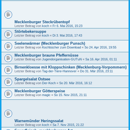
Mecklenburger Steckrübentopf
Letzter Beitrag von
koch
«
Fr 6. Mai 2016, 15:23
Störtebekersuppe
Letzter Beitrag von
koch
«
Di 3. Mai 2016, 17:43
Seelenwärmer (Mecklenburger Punsch)
Letzter Beitrag von
Kochbücher zum Download
«
So 24. Apr 2016, 19:55
Mecklenburger braune Pfeffernüsse
Letzter Beitrag von
Jugendorganisation-GUTuN
«
Sa 16. Apr 2016, 01:11
Birnenkloesse mit Kloppschinken (Mecklenburg-Vorpommern)
Letzter Beitrag von
Tag-der-Tiere-Hannover
«
Do 31. Mär 2016, 23:11
Spargelsalat Ostsee
Letzter Beitrag von
Der-Koch
«
So 20. Mär 2016, 16:12
Mecklenburger Götterspeise
Letzter Beitrag von
magic
«
So 15. Nov 2015, 21:11
Warnemünder Heringssalat
Letzter Beitrag von
koch
«
Sa 7. Nov 2015, 21:22