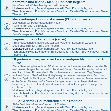
Kartoffeln und Klöße - Mehlig und heiß begehrt
Kartoffeln und Klöße - Mehlig und heiß begehrt
Moderatoren:
koch
,
Jugendorganisation-GUTuN
,
Kochschule
,
mpc
,
Tierschutzaktivist
,
Kochbücher zum Download
,
Tag-der-Tiere-Hannover
,
Team
Themen:
27
Mecklenburger Puddingakademie (PDF-Buch, vegan)
Mecklenburger Puddingakademie, vegan
(Veröffentlichung: 03.10.2022)
Moderatoren:
koch
,
Jugendorganisation-GUTuN
,
Kochschule
,
mpc
,
Tierschutzaktivist
,
Kochbücher zum Download
,
Tag-der-Tiere-Hannover
,
Team
Aufrufe insgesamt:
30804
Vegane Frühstücksgerichte (vegan)
Frühstücksgerichte, basierend auf den typischen Kosten für Zutaten in
Deutschland (unter 3 Euro pro Portion).
Moderatoren:
koch
,
Jugendorganisation-GUTuN
,
Kochschule
,
mpc
,
Tierschutzaktivist
,
Kochbücher zum Download
,
Tag-der-Tiere-Hannover
,
Team
Themen:
31
50 proteinreichen, veganen Feierabendgerichten für unter 4
Euro!
Diese Sammlung bietet Ihnen 50 einfache und leckere vegane Gerichte, die Sie
nach einem langen Tag schnell zubereiten können. Jedes Rezept ist vollgepackt
mit pflanzlichem Protein, damit Sie nach einem anstrengenden Tag Energie
tanken können. Alle Gerichte sind günstig und kosten weniger als 4 Euro pro
Portion. Egal, ob Sie Suppen, Eintöpfe, Pfannengerichte oder Salate bevorzugen
– hier finden Sie eine große Auswahl an gesunden und schmackhaften
Rezepten, die Sie satt und zufrieden machen. Ideal für vegane Neulinge und
erfahrene Köche!
Moderatoren:
koch
,
Jugendorganisation-GUTuN
,
Kochschule
,
mpc
,
Tierschutzaktivist
,
Kochbücher zum Download
,
Tag-der-Tiere-Hannover
,
Team
Themen:
50
Süße Gerichte - Gaumenfreuden mit Tradition
Süße Gerichte - Gaumenfreuden mit Tradition
Moderatoren:
koch
,
Jugendorganisation-GUTuN
,
Kochschule
,
mpc
,
Tierschutzaktivist
,
Kochbücher zum Download
,
Tag-der-Tiere-Hannover
,
Team