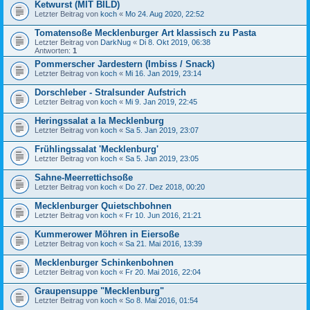
Ketwurst (MIT BILD)
Letzter Beitrag von
koch
«
Mo 24. Aug 2020, 22:52
Tomatensoße Mecklenburger Art klassisch zu Pasta
Letzter Beitrag von
DarkNug
«
Di 8. Okt 2019, 06:38
Antworten:
1
Pommerscher Jardestern (Imbiss / Snack)
Letzter Beitrag von
koch
«
Mi 16. Jan 2019, 23:14
Dorschleber - Stralsunder Aufstrich
Letzter Beitrag von
koch
«
Mi 9. Jan 2019, 22:45
Heringssalat a la Mecklenburg
Letzter Beitrag von
koch
«
Sa 5. Jan 2019, 23:07
Frühlingssalat 'Mecklenburg'
Letzter Beitrag von
koch
«
Sa 5. Jan 2019, 23:05
Sahne-Meerrettichsoße
Letzter Beitrag von
koch
«
Do 27. Dez 2018, 00:20
Mecklenburger Quietschbohnen
Letzter Beitrag von
koch
«
Fr 10. Jun 2016, 21:21
Kummerower Möhren in Eiersoße
Letzter Beitrag von
koch
«
Sa 21. Mai 2016, 13:39
Mecklenburger Schinkenbohnen
Letzter Beitrag von
koch
«
Fr 20. Mai 2016, 22:04
Graupensuppe "Mecklenburg"
Letzter Beitrag von
koch
«
So 8. Mai 2016, 01:54