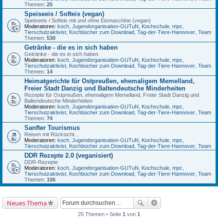
Themen:
25
Speiseeis / Softeis (vegan)
Speiseeis / Softeis mit und ohne Eismaschine (vegan)
Moderatoren:
koch
,
Jugendorganisation-GUTuN
,
Kochschule
,
mpc
,
Tierschutzaktivist
,
Kochbücher zum Download
,
Tag-der-Tiere-Hannover
,
Team
Themen:
530
Getränke - die es in sich haben
Getränke - die es in sich haben
Moderatoren:
koch
,
Jugendorganisation-GUTuN
,
Kochschule
,
mpc
,
Tierschutzaktivist
,
Kochbücher zum Download
,
Tag-der-Tiere-Hannover
,
Team
Themen:
14
Heimatgerichte für Ostpreußen, ehemaligem Memelland,
Freier Stadt Danzig und Baltendeutsche Minderheiten
Rezepte für Ostpreußen, ehemaligem Memelland, Freier Stadt Danzig und
Baltendeutsche Minderheiten
Moderatoren:
koch
,
Jugendorganisation-GUTuN
,
Kochschule
,
mpc
,
Tierschutzaktivist
,
Kochbücher zum Download
,
Tag-der-Tiere-Hannover
,
Team
Themen:
74
Sanfter Tourismus
Reisen mit Rücksicht…
Moderatoren:
koch
,
Jugendorganisation-GUTuN
,
Kochschule
,
mpc
,
Tierschutzaktivist
,
Kochbücher zum Download
,
Tag-der-Tiere-Hannover
,
Team
DDR Rezepte 2.0 (veganisiert)
DDR-Rezepte
Moderatoren:
koch
,
Jugendorganisation-GUTuN
,
Kochschule
,
mpc
,
Tierschutzaktivist
,
Kochbücher zum Download
,
Tag-der-Tiere-Hannover
,
Team
Themen:
106
Neues Thema
25 Themen • Seite
1
von
1