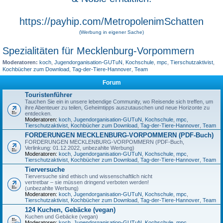
https://payhip.com/MetropolenimSchatten
(Werbung in eigener Sache)
Spezialitäten für Mecklenburg-Vorpommern
Moderatoren:
koch
,
Jugendorganisation-GUTuN
,
Kochschule
,
mpc
,
Tierschutzaktivist
,
Kochbücher zum Download
,
Tag-der-Tiere-Hannover
,
Team
Forum
Touristenführer
Tauchen Sie ein in unsere lebendige Community, wo Reisende sich treffen, um
ihre Abenteuer zu teilen, Geheimtipps auszutauschen und neue Horizonte zu
entdecken.
Moderatoren:
koch
,
Jugendorganisation-GUTuN
,
Kochschule
,
mpc
,
Tierschutzaktivist
,
Kochbücher zum Download
,
Tag-der-Tiere-Hannover
,
Team
FORDERUNGEN MECKLENBURG-VORPOMMERN (PDF-Buch)
FORDERUNGEN MECKLENBURG-VORPOMMERN (PDF-Buch,
Verlinkung: 01.12.2022, unbezahlte Werbung)
Moderatoren:
koch
,
Jugendorganisation-GUTuN
,
Kochschule
,
mpc
,
Tierschutzaktivist
,
Kochbücher zum Download
,
Tag-der-Tiere-Hannover
,
Team
Tierversuche
Tierversuche sind ethisch und wissenschaftlich nicht
vertretbar – sie müssen dringend verboten werden!
(unbezahlte Werbung)
Moderatoren:
koch
,
Jugendorganisation-GUTuN
,
Kochschule
,
mpc
,
Tierschutzaktivist
,
Kochbücher zum Download
,
Tag-der-Tiere-Hannover
,
Team
124 Kuchen, Gebäcke (vegan)
Kuchen und Gebäcke (vegan)
Moderatoren:
koch
,
Jugendorganisation-GUTuN
,
Kochschule
,
mpc
,