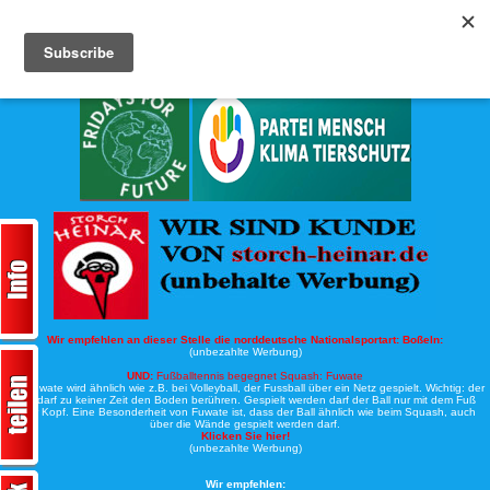
Köche-Nord.de
Werbung:
Wir empfehlen an dieser Stelle die norddeutsche Nationalsportart:
Boßeln:
(unbezahlte Werbung)
UND:
Fußballtennis begegnet Squash: Fuwate
Bei Fuwate wird ähnlich wie z.B. bei Volleyball, der Fussball über ein Netz gespielt. Wichtig: der
Ball darf zu keiner Zeit den Boden berühren. Gespielt werden darf der Ball nur mit dem Fuß
oder Kopf. Eine Besonderheit von Fuwate ist, dass der Ball ähnlich wie beim Squash, auch
über die Wände gespielt werden darf.
Klicken Sie hier!
(unbezahlte Werbung)
Wir empfehlen: