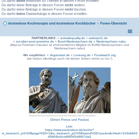
Du darfst
keine
Antworten zu Themen in diesem Forum erstellen.
Du darfst deine Beiträge in diesem Forum
nicht
ändern.
Du darfst deine Beiträge in diesem Forum
nicht
löschen.
Du darfst
keine
Dateianhänge in diesem Forum erstellen.
kostenlose Kochrezepte und kostenlose Kochbücher
Foren-Übersicht
PARTNERLINKS:
»
animalequality.de
»
radiorpm1.de
»
zur-alten-post-ammeloe.de
»
Bund-Niedersachsen.de »
Niedersachsen.nabu
(Marcus Petersen-Clausen ist ehrenamtliches Mitglied im BUND-Niedersachsen und
Niedersachsen.nabu)
Wir empfehlen:
»
Veganstart.de
»
Loveveg.de
»
Foodwatch.org
(wir haben allerdings auch mit diesen Seiten nichts zu tun !)
(Simon Petrus und Paulus)
Link:
https://www.paulusdom.de/suche?
tx_kesearch_pi1%5Bpage%5D=1&tx_kesearch_pi1%5Bsword%5D=paulus&cHash=319ebb63
d5864b44cdf68565d9907da5