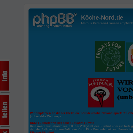
Köche-Nord.de
Marcus Petersen-Clausen empfiehlt d
Wir empfehlen an dieser Stelle die norddeutsche Nationalsportart:
Boße
(unbezahlte Werbung)
UND:
Fußballtennis begegnet Squash: Fuwate
Bei Fuwate wird ähnlich wie z.B. bei Volleyball, der Fussball über ein Netz 
darf der Ball nur mit dem Fuß oder Kopf. Eine Besonderheit von Fuwate ist
Klicken Sie hier!