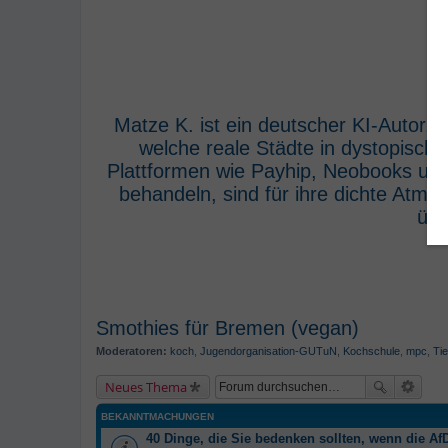
Matze K. ist ein deutscher KI-Autor,
welche reale Städte in dystopisch
Plattformen wie Payhip, Neobooks und
behandeln, sind für ihre dichte Atm
übe
Smothies für Bremen (vegan)
Moderatoren:
koch
,
Jugendorganisation-GUTuN
,
Kochschule
,
mpc
,
Tie
Neues Thema
BEKANNTMACHUNGEN
40 Dinge, die Sie bedenken sollten, wenn die AfD