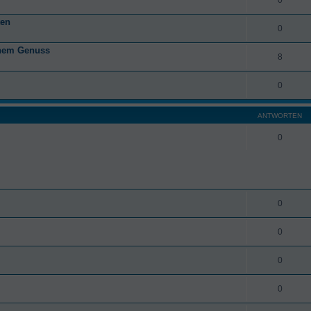
ten
0
anem Genuss
8
0
ANTWORTEN
0
0
0
0
0