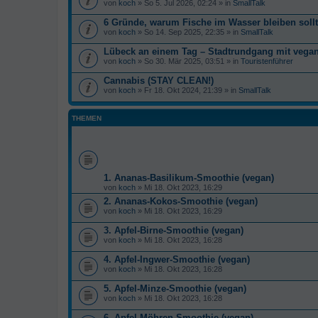
von
koch
» So 5. Jul 2026, 02:24 » in
SmallTalk
6 Gründe, warum Fische im Wasser bleiben soll
von
koch
» So 14. Sep 2025, 22:35 » in
SmallTalk
Lübeck an einem Tag – Stadtrundgang mit veg
von
koch
» So 30. Mär 2025, 03:51 » in
Touristenführer
Cannabis (STAY CLEAN!)
von
koch
» Fr 18. Okt 2024, 21:39 » in
SmallTalk
THEMEN
1. Ananas-Basilikum-Smoothie (vegan)
von
koch
» Mi 18. Okt 2023, 16:29
2. Ananas-Kokos-Smoothie (vegan)
von
koch
» Mi 18. Okt 2023, 16:29
3. Apfel-Birne-Smoothie (vegan)
von
koch
» Mi 18. Okt 2023, 16:28
4. Apfel-Ingwer-Smoothie (vegan)
von
koch
» Mi 18. Okt 2023, 16:28
5. Apfel-Minze-Smoothie (vegan)
von
koch
» Mi 18. Okt 2023, 16:28
6. Apfel-Möhren-Smoothie (vegan)