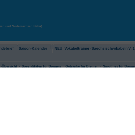
chsen und Niedersachsen Nabu)
debrief
Saison-Kalender
NEU: Vokabeltrainer (Saechsischvokabeln V: 1.
-Übersicht
Spezialitäten für Bremen
Getränke für Bremen
Smothies für Breme