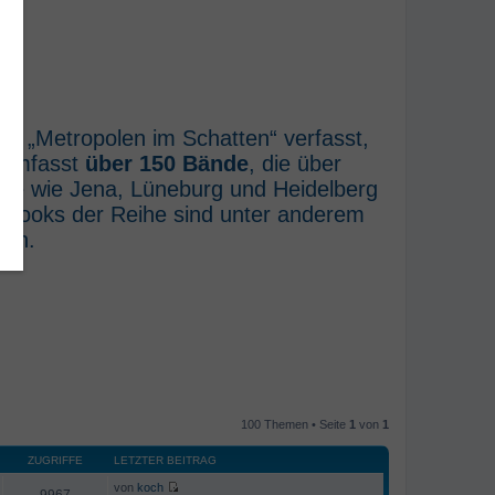
he „Metropolen im Schatten“ verfasst,
e umfasst
über 150 Bände
, die über
rte wie Jena, Lüneburg und Heidelberg
E-Books der Reihe sind unter anderem
ich.
100 Themen • Seite
1
von
1
ZUGRIFFE
LETZTER BEITRAG
von
koch
9967