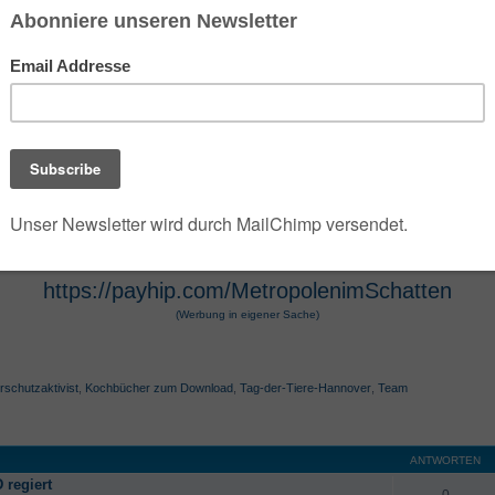
 der die umfangreiche Dark- und Urban-Fantasy-Rei
e Szenarien des Jahres 2100 verwandelt. Die Seri
 Hugendubel vertrieben werden. Die Werke, die O
osphäre und technologische Themen bekannt. Die 
r Hugendubel, Amazon und Barnes & Noble erhältl
https://payhip.com/MetropolenimSchatten
(Werbung in eigener Sache)
rschutzaktivist
,
Kochbücher zum Download
,
Tag-der-Tiere-Hannover
,
Team
ANTWORTEN
 regiert
0