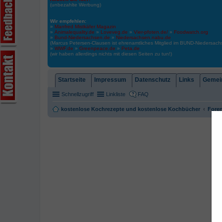
(unbezahlte Werbung)
Wir empfehlen:
»
Manfred Mistkäfer Magazin
»
Animalequality.de
»
Loveveg.de
»
Vier-pfoten.de/
»
Foodwatch.org
»
Bund-Niedersachsen.de
»
Niedersachsen.nabu.de
(Marcus Petersen-Clausen ist ehrenamtliches Mitglied im BUND-Niedersa
»
WWF.de
»
Greenpeace.de
»
Peta.de
(wir haben allerdings nichts mit diesen Seiten zu tun!)
Startseite
Impressum
Datenschutz
Links
Gemein
Schnellzugriff
Linkliste
FAQ
kostenlose Kochrezepte und kostenlose Kochbücher
Foren