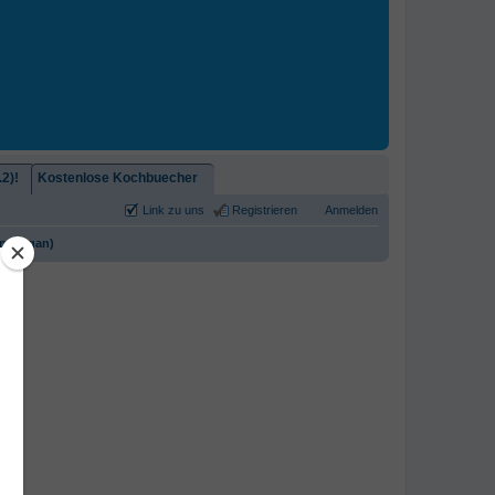
2)!
Kostenlose Kochbuecher
Link zu uns
Registrieren
Anmelden
n (vegan)