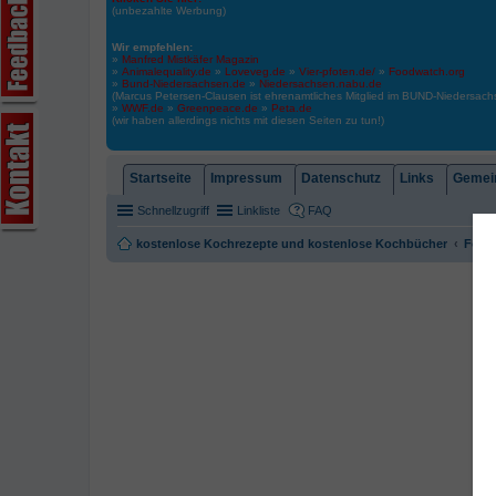
(unbezahlte Werbung)
Wir empfehlen:
»
Manfred Mistkäfer Magazin
»
Animalequality.de
»
Loveveg.de
»
Vier-pfoten.de/
»
Foodwatch.org
»
Bund-Niedersachsen.de
»
Niedersachsen.nabu.de
(Marcus Petersen-Clausen ist ehrenamtliches Mitglied im BUND-Niedersa
»
WWF.de
»
Greenpeace.de
»
Peta.de
(wir haben allerdings nichts mit diesen Seiten zu tun!)
Startseite
Impressum
Datenschutz
Links
Gemein
Schnellzugriff
Linkliste
FAQ
kostenlose Kochrezepte und kostenlose Kochbücher
Foren