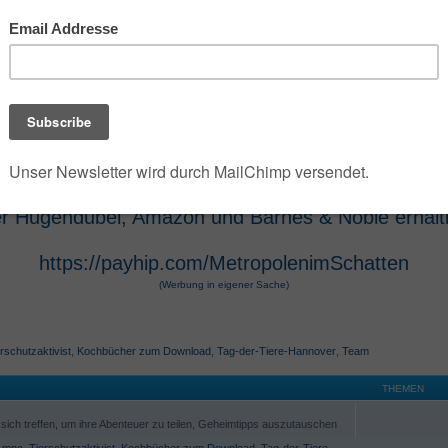
 der die umfangreiche Dark- und Urban-Fantasy-Rei
e Szenarien des Jahres 2100 verwandelt. Die Seri
 Hugendubel vertrieben werden. Die Werke, die O
osphäre und technologische Themen bekannt. Die 
r Hugendubel, Amazon und Barnes & Noble erhältl
https://payhip.com/MetropolenimSchatten
(Werbung in eigener Sache)
rschutzaktivist
,
Kochbücher zum Download
,
Tag-der-Tiere-Hannover
,
Team
THEMEN
ich treffen, um ihre Abenteuer zu teilen, Geheimtipps auszutauschen
,
mpc
,
Tierschutzaktivist
,
Kochbücher zum Download
,
Tag-der-Tiere-