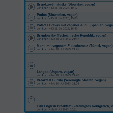
Bryndzové halušky (Slowakei, vegan)
von
koch
» Di 11. Jul 2023, 19:17
Potica (Slowenien, vegan)
von
koch
» Di 11. Jul 2023, 19:00
Patatas Bravas mit veganer Alioli (Spanien, vega
von
koch
» Di 11. Jul 2023, 18:50
Bramboráky (Tschechische Republik, vegan)
von
koch
» Mo 10. Jul 2023, 21:57
Manti mit veganem Fleischersatz (Türkei, vegan)
von
koch
» Mo 10. Jul 2023, 21:45
Lángos (Ungarn, vegan)
von
koch
» Mo 10. Jul 2023, 21:26
Breakfast Burrito (Vereinigte Staaten, vegan)
von
koch
» Mo 10. Jul 2023, 21:03
Full English Breakfast (Vereinigtes Königreich, 
von
koch
» Sa 8. Jul 2023, 20:11