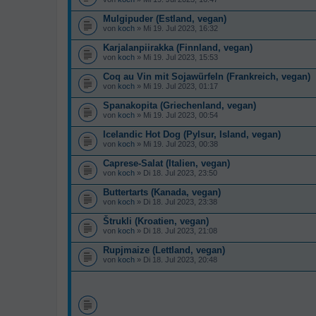
Mulgipuder (Estland, vegan)
von
koch
» Mi 19. Jul 2023, 16:32
Karjalanpiirakka (Finnland, vegan)
von
koch
» Mi 19. Jul 2023, 15:53
Coq au Vin mit Sojawürfeln (Frankreich, vegan)
von
koch
» Mi 19. Jul 2023, 01:17
Spanakopita (Griechenland, vegan)
von
koch
» Mi 19. Jul 2023, 00:54
Icelandic Hot Dog (Pylsur, Island, vegan)
von
koch
» Mi 19. Jul 2023, 00:38
Caprese-Salat (Italien, vegan)
von
koch
» Di 18. Jul 2023, 23:50
Buttertarts (Kanada, vegan)
von
koch
» Di 18. Jul 2023, 23:38
Štrukli (Kroatien, vegan)
von
koch
» Di 18. Jul 2023, 21:08
Rupjmaize (Lettland, vegan)
von
koch
» Di 18. Jul 2023, 20:48