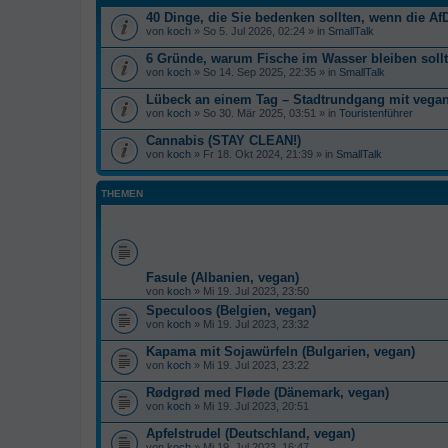
40 Dinge, die Sie bedenken sollten, wenn die AfD
von
koch
» So 5. Jul 2026, 02:24 » in
SmallTalk
6 Gründe, warum Fische im Wasser bleiben soll
von
koch
» So 14. Sep 2025, 22:35 » in
SmallTalk
Lübeck an einem Tag – Stadtrundgang mit veg
von
koch
» So 30. Mär 2025, 03:51 » in
Touristenführer
Cannabis (STAY CLEAN!)
von
koch
» Fr 18. Okt 2024, 21:39 » in
SmallTalk
THEMEN
Fasule (Albanien, vegan)
von
koch
» Mi 19. Jul 2023, 23:50
Speculoos (Belgien, vegan)
von
koch
» Mi 19. Jul 2023, 23:32
Kapama mit Sojawürfeln (Bulgarien, vegan)
von
koch
» Mi 19. Jul 2023, 23:22
Rødgrød med Fløde (Dänemark, vegan)
von
koch
» Mi 19. Jul 2023, 20:51
Apfelstrudel (Deutschland, vegan)
von
koch
» Mi 19. Jul 2023, 16:47