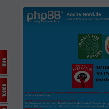
Köche-Nord.de
Marcus Petersen-Clausen empfiehlt d
Wir empfehlen an dieser Stelle die norddeutsche Nationalsportart:
Boße
(unbezahlte Werbung)
UND:
Fußballtennis begegnet Squash: Fuwate
Bei Fuwate wird ähnlich wie z.B. bei Volleyball, der Fussball über ein Netz 
darf der Ball nur mit dem Fuß oder Kopf. Eine Besonderheit von Fuwate ist
Klicken Sie hier!