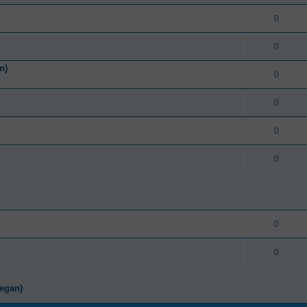
0
0
n)
0
0
0
0
0
0
vegan)