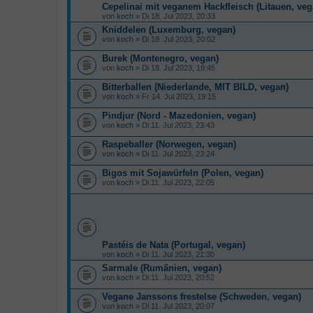
Cepelinai mit veganem Hackfleisch (Litauen, veg
von
koch
» Di 18. Jul 2023, 20:33
Kniddelen (Luxemburg, vegan)
von
koch
» Di 18. Jul 2023, 20:02
Burek (Montenegro, vegan)
von
koch
» Di 18. Jul 2023, 19:45
Bitterballen (Niederlande, MIT BILD, vegan)
von
koch
» Fr 14. Jul 2023, 19:15
Pindjur (Nord - Mazedonien, vegan)
von
koch
» Di 11. Jul 2023, 23:43
Raspeballer (Norwegen, vegan)
von
koch
» Di 11. Jul 2023, 23:24
Bigos mit Sojawürfeln (Polen, vegan)
von
koch
» Di 11. Jul 2023, 22:05
Pastéis de Nata (Portugal, vegan)
von
koch
» Di 11. Jul 2023, 21:30
Sarmale (Rumänien, vegan)
von
koch
» Di 11. Jul 2023, 20:52
Vegane Janssons frestelse (Schweden, vegan)
von
koch
» Di 11. Jul 2023, 20:07