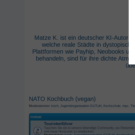
Matze K. ist ein deutscher KI-Autor,
welche reale Städte in dystopisch
Plattformen wie Payhip, Neobooks und
behandeln, sind für ihre dichte Atm
übe
NATO Kochbuch (vegan)
Moderatoren:
koch
,
Jugendorganisation-GUTuN
,
Kochschule
,
mpc
,
Tie
FORUM
Touristenführer
Tauchen Sie ein in unsere lebendige Community, wo Reisende s
und neue Horizonte zu entdecken.
Moderatoren:
koch
,
Jugendorganisation-GUTuN
,
Kochschule