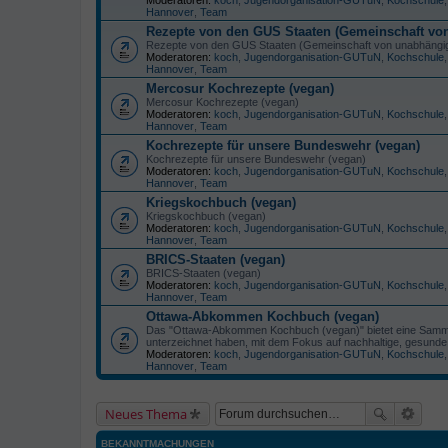
Hannover
,
Team
Rezepte von den GUS Staaten (Gemeinschaft vo
Rezepte von den GUS Staaten (Gemeinschaft von unabhängig
Moderatoren:
koch
,
Jugendorganisation-GUTuN
,
Kochschule
Hannover
,
Team
Mercosur Kochrezepte (vegan)
Mercosur Kochrezepte (vegan)
Moderatoren:
koch
,
Jugendorganisation-GUTuN
,
Kochschule
Hannover
,
Team
Kochrezepte für unsere Bundeswehr (vegan)
Kochrezepte für unsere Bundeswehr (vegan)
Moderatoren:
koch
,
Jugendorganisation-GUTuN
,
Kochschule
Hannover
,
Team
Kriegskochbuch (vegan)
Kriegskochbuch (vegan)
Moderatoren:
koch
,
Jugendorganisation-GUTuN
,
Kochschule
Hannover
,
Team
BRICS-Staaten (vegan)
BRICS-Staaten (vegan)
Moderatoren:
koch
,
Jugendorganisation-GUTuN
,
Kochschule
Hannover
,
Team
Ottawa-Abkommen Kochbuch (vegan)
Das "Ottawa-Abkommen Kochbuch (vegan)" bietet eine Samm
unterzeichnet haben, mit dem Fokus auf nachhaltige, gesunde 
Moderatoren:
koch
,
Jugendorganisation-GUTuN
,
Kochschule
Hannover
,
Team
Neues Thema
BEKANNTMACHUNGEN