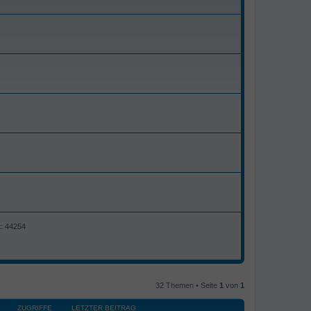
t: 44254
32 Themen • Seite
1
von
1
ZUGRIFFE
LETZTER BEITRAG