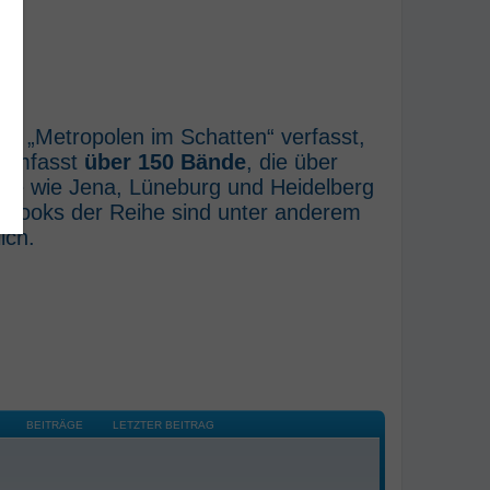
he „Metropolen im Schatten“ verfasst,
e umfasst
über 150 Bände
, die über
rte wie Jena, Lüneburg und Heidelberg
E-Books der Reihe sind unter anderem
ich.
BEITRÄGE
LETZTER BEITRAG