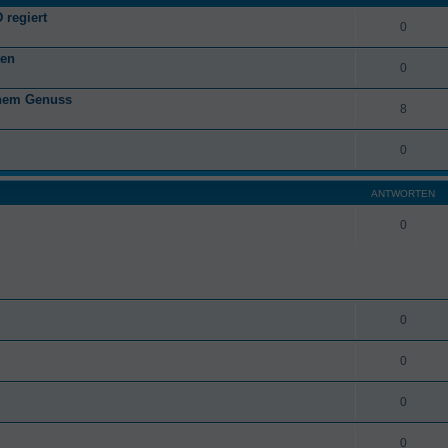
 regiert
0
ten
0
anem Genuss
8
0
ANTWORTEN
0
0
0
0
0