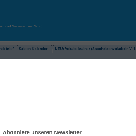
chsen und Niedersachsen Nabu)
debrief
Saison-Kalender
NEU: Vokabeltrainer (Saechsischvokabeln V: 1.
-Übersicht
NATO Kochbuch (vegan)