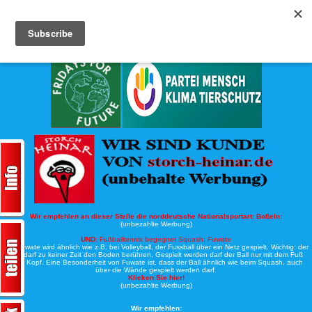
Köche-Nord.de
Werbung:
Wir empfehlen an dieser Stelle die norddeutsche Nationalsportart:
Boßeln:
(unbezahlte Werbung)
UND:
Fußballtennis begegnet Squash: Fuwate
Bei Fuwate wird ähnlich wie z.B. bei Volleyball, der Fussball über ein Netz gespielt. Wichtig: der
Ball darf zu keiner Zeit den Boden berühren. Gespielt werden darf der Ball nur mit dem Fuß
oder Kopf. Eine Besonderheit von Fuwate ist, dass der Ball ähnlich wie beim Squash, auch
über die Wände gespielt werden darf.
Klicken Sie hier!
(unbezahlte Werbung)
Wir empfehlen: