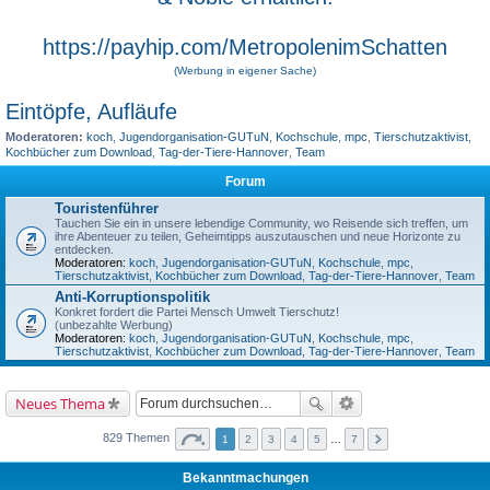
https://payhip.com/MetropolenimSchatten
(Werbung in eigener Sache)
Eintöpfe, Aufläufe
Moderatoren:
koch
,
Jugendorganisation-GUTuN
,
Kochschule
,
mpc
,
Tierschutzaktivist
,
Kochbücher zum Download
,
Tag-der-Tiere-Hannover
,
Team
Forum
Touristenführer
Tauchen Sie ein in unsere lebendige Community, wo Reisende sich treffen, um
ihre Abenteuer zu teilen, Geheimtipps auszutauschen und neue Horizonte zu
entdecken.
Moderatoren:
koch
,
Jugendorganisation-GUTuN
,
Kochschule
,
mpc
,
Tierschutzaktivist
,
Kochbücher zum Download
,
Tag-der-Tiere-Hannover
,
Team
Anti-Korruptionspolitik
Konkret fordert die Partei Mensch Umwelt Tierschutz!
(unbezahlte Werbung)
Moderatoren:
koch
,
Jugendorganisation-GUTuN
,
Kochschule
,
mpc
,
Tierschutzaktivist
,
Kochbücher zum Download
,
Tag-der-Tiere-Hannover
,
Team
Neues Thema
829 Themen
1
2
3
4
5
…
7
Bekanntmachungen