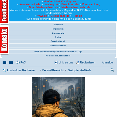
»
Manfred Mistkäfer Magazin
»
Animalequality.de
»
Loveveg.de
»
Vier-pfoten.de/
»
Foodwatch.org
»
Bund-Niedersachsen.de
»
Niedersachsen.nabu.de
(Marcus Petersen-Clausen ist ehrenamtliches Mitglied im BUND-Niedersachsen und
Niedersachsen Nabu)
»
WWF.de
»
Greenpeace.de
»
Peta.de
(wir haben allerdings nichts mit diesen Seiten zu tun!)
Startseite
Impressum
Datenschutz
Links
Gemeindebrief
Saison-Kalender
NEU: Vokabeltrainer (Saechsischvokabeln V: 1.2)!
Kostenlose Kochbuecher
Schnellzugriff
Linkliste
FAQ
Link zu uns
Registrieren
Anmelden
kostenlose Kochrezepte und kostenlose Kochbücher
Foren-Übersicht
Eintöpfe, Aufläufe
uc
he