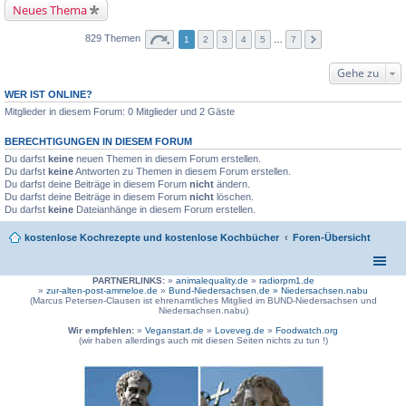
Neues Thema
829 Themen
1
2
3
4
5
…
7
Gehe zu
WER IST ONLINE?
Mitglieder in diesem Forum: 0 Mitglieder und 2 Gäste
BERECHTIGUNGEN IN DIESEM FORUM
Du darfst
keine
neuen Themen in diesem Forum erstellen.
Du darfst
keine
Antworten zu Themen in diesem Forum erstellen.
Du darfst deine Beiträge in diesem Forum
nicht
ändern.
Du darfst deine Beiträge in diesem Forum
nicht
löschen.
Du darfst
keine
Dateianhänge in diesem Forum erstellen.
kostenlose Kochrezepte und kostenlose Kochbücher
Foren-Übersicht
PARTNERLINKS:
»
animalequality.de
»
radiorpm1.de
»
zur-alten-post-ammeloe.de
»
Bund-Niedersachsen.de »
Niedersachsen.nabu
(Marcus Petersen-Clausen ist ehrenamtliches Mitglied im BUND-Niedersachsen und
Niedersachsen.nabu)
Wir empfehlen:
»
Veganstart.de
»
Loveveg.de
»
Foodwatch.org
(wir haben allerdings auch mit diesen Seiten nichts zu tun !)