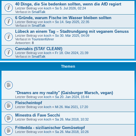
40 Dinge, die Sie bedenken sollten, wenn die AfD regiert
Letzter Beitrag von
koch
«
So 5. Jul 2026, 02:24
Verfasst in
SmallTalk
6 Gründe, warum Fische im Wasser bleiben sollten
Letzter Beitrag von
koch
«
So 14. Sep 2025, 22:35
Verfasst in
SmallTalk
Lübeck an einem Tag – Stadtrundgang mit veganem Genuss
Letzter Beitrag von
koch
«
So 30. Mär 2025, 04:09
Verfasst in
Touristenführer
Antworten:
8
Cannabis (STAY CLEAN!)
Letzter Beitrag von
koch
«
Fr 18. Okt 2024, 21:39
Verfasst in
SmallTalk
Themen
"Dreams are my reality" (Gaisburger Marsch, vegan)
Letzter Beitrag von
koch
«
Sa 20. Jan 2024, 15:44
Fleischeintopf
Letzter Beitrag von
koch
«
Mi 26. Mai 2021, 17:20
Minestra di Fave Secchi
Letzter Beitrag von
koch
«
Sa 26. Mai 2018, 10:32
Frittedda - sizilianischer Gemüsetopf
Letzter Beitrag von
koch
«
Sa 26. Mai 2018, 10:26