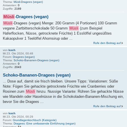
Thema:
Müsli-Dragees (vegan)
Antworten:
0
Zugriffe:
2169
Müsli
-Dragees (vegan)
Müsli
-Dragees (vegan) Menge: 200 Gramm (4 Portionen) 100 Gramm
vegane Zartbitterschokolade 50 Gramm
Müsli
(zum Beispiel
Haferflocken, Nüsse, getrocknete Früchte) 1 Esslöffel ungesüßtes
Kakaopulver 1 Teelöffel Ahornsirup oder ...
Rufe den Beitrag auf
von
koch
Mi 23. Okt 2024, 00:48
Forum:
Dragees (vegan)
Thema:
Schoko-Bananen-Dragees (vegan)
Antworten:
0
Zugriffe:
2043
Schoko-Bananen-Dragees (vegan)
... Dose auf, damit sie frisch bleiben. Unsere Tipps: Variationen: Süße
Note: Fügen Sie gehackte getrocknete Früchte wie Cranberries oder
Rosinen zum
Müsli
hinzu. Nussige Variante: Rühren Sie gehackte Nüsse
wie Mandeln oder Haselnüsse in die Schokoladen-Bananen-Mischung ein,
bevor Sie die Dragees ...
Rufe den Beitrag auf
von
koch
Mi 23. Okt 2024, 00:29
Forum:
Grundlagenkochbuch (Kategorie)
Thema:
Dragees: Eine umfassende Einführung (vegan)
Antworten:
54