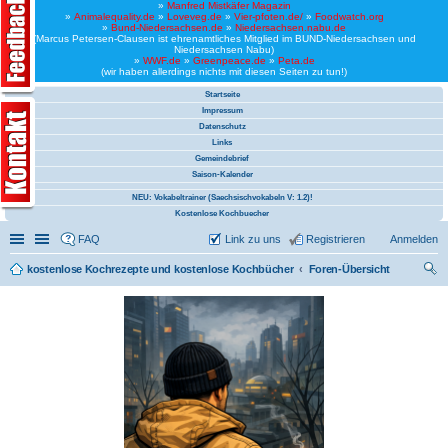
»
Manfred Mistkäfer Magazin
»
Animalequality.de
»
Loveveg.de
»
Vier-pfoten.de/
»
Foodwatch.org
»
Bund-Niedersachsen.de
»
Niedersachsen.nabu.de
(Marcus Petersen-Clausen ist ehrenamtliches Mitglied im BUND-Niedersachsen und
Niedersachsen Nabu)
»
WWF.de
»
Greenpeace.de
»
Peta.de
(wir haben allerdings nichts mit diesen Seiten zu tun!)
Startseite
Impressum
Datenschutz
Links
Gemeindebrief
Saison-Kalender
NEU: Vokabeltrainer (Saechsischvokabeln V: 1.2)!
Kostenlose Kochbuecher
Schnellzugriff
Linkliste
FAQ
Link zu uns
Registrieren
Anmelden
kostenlose Kochrezepte und kostenlose Kochbücher
Foren-Übersicht
uc
he