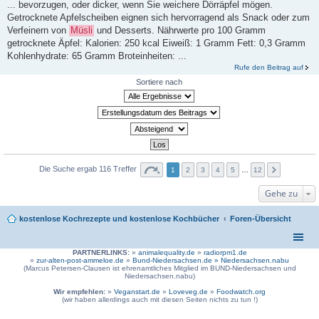
... bevorzugen, oder dicker, wenn Sie weichere Dörräpfel mögen.
Getrocknete Apfelscheiben eignen sich hervorragend als Snack oder zum
Verfeinern von
Müsli
und Desserts. Nährwerte pro 100 Gramm
getrocknete Äpfel: Kalorien: 250 kcal Eiweiß: 1 Gramm Fett: 0,3 Gramm
Kohlenhydrate: 65 Gramm Broteinheiten: ...
Rufe den Beitrag auf
Sortiere nach
Die Suche ergab 116 Treffer
1
2
3
4
5
…
12
Gehe zu
kostenlose Kochrezepte und kostenlose Kochbücher
Foren-Übersicht
PARTNERLINKS:
»
animalequality.de
»
radiorpm1.de
»
zur-alten-post-ammeloe.de
»
Bund-Niedersachsen.de »
Niedersachsen.nabu
(Marcus Petersen-Clausen ist ehrenamtliches Mitglied im BUND-Niedersachsen und
Niedersachsen.nabu)
Wir empfehlen:
»
Veganstart.de
»
Loveveg.de
»
Foodwatch.org
(wir haben allerdings auch mit diesen Seiten nichts zu tun !)