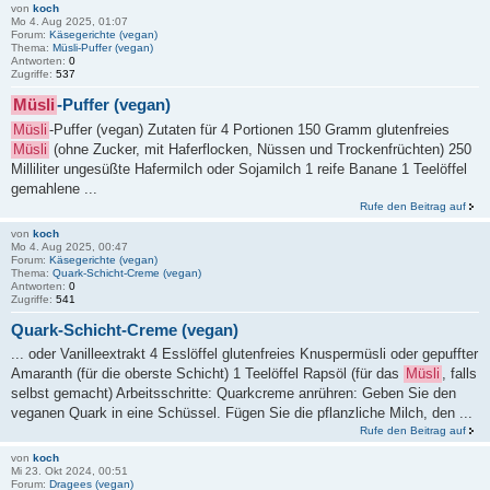
von
koch
Mo 4. Aug 2025, 01:07
Forum:
Käsegerichte (vegan)
Thema:
Müsli-Puffer (vegan)
Antworten:
0
Zugriffe:
537
Müsli
-Puffer (vegan)
Müsli
-Puffer (vegan) Zutaten für 4 Portionen 150 Gramm glutenfreies
Müsli
(ohne Zucker, mit Haferflocken, Nüssen und Trockenfrüchten) 250
Milliliter ungesüßte Hafermilch oder Sojamilch 1 reife Banane 1 Teelöffel
gemahlene ...
Rufe den Beitrag auf
von
koch
Mo 4. Aug 2025, 00:47
Forum:
Käsegerichte (vegan)
Thema:
Quark-Schicht-Creme (vegan)
Antworten:
0
Zugriffe:
541
Quark-Schicht-Creme (vegan)
... oder Vanilleextrakt 4 Esslöffel glutenfreies Knuspermüsli oder gepuffter
Amaranth (für die oberste Schicht) 1 Teelöffel Rapsöl (für das
Müsli
, falls
selbst gemacht) Arbeitsschritte: Quarkcreme anrühren: Geben Sie den
veganen Quark in eine Schüssel. Fügen Sie die pflanzliche Milch, den ...
Rufe den Beitrag auf
von
koch
Mi 23. Okt 2024, 00:51
Forum:
Dragees (vegan)