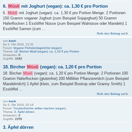
6.
Müsli
mit Joghurt (vegan): ca. 1,30 € pro Portion
6.
Müsli
mit Joghurt (vegan): ca. 1,30 € pro Portion Menge: 2 Portionen
150 Gramm veganer Joghurt (zum Beispiel Sojajoghurt) 50 Gramm
Haferflocken 1 Esslöffel Nüsse (zum Beispiel Walnüsse oder Mandeln) 1
Esslöffel Samen (zum ...
Rufe den Beitrag auf
von
koch
Sa 5. Okt 2024, 12:31
Forum:
Vegane Frühstücksgerichte (vegan)
Thema:
18. Bircher Müsli (vegan): ca. 1,20 € pro Portion
Antworten:
0
Zugriffe:
1042
18. Bircher
Müsli
(vegan): ca. 1,20 € pro Portion
18. Bircher
Müsli
(vegan): ca. 1,20 € pro Portion Menge: 2 Portionen 100
Gramm Haferflocken (glutenfrei) 200 Milliliter Pflanzenmilch (zum Beispiel
Mandelmilch) 1 Apfel (klein, zum Beispiel Boskop oder Granny Smith) 1
Esslöffel ...
Rufe den Beitrag auf
von
koch
Sa 5. Okt 2024, 02:16
Forum:
Trockenfrüchte selber machen (vegan)
Thema:
3. Äpfel dörren
Antworten:
0
Zugriffe:
2255
3. Äpfel dörren