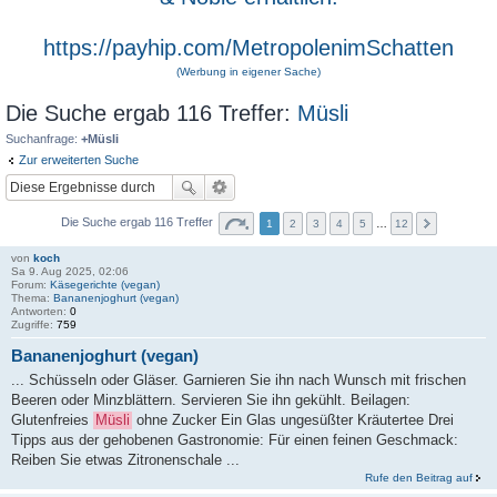
https://payhip.com/MetropolenimSchatten
(Werbung in eigener Sache)
Die Suche ergab 116 Treffer:
Müsli
Suchanfrage:
+Müsli
Zur erweiterten Suche
Die Suche ergab 116 Treffer
1
2
3
4
5
…
12
von
koch
Sa 9. Aug 2025, 02:06
Forum:
Käsegerichte (vegan)
Thema:
Bananenjoghurt (vegan)
Antworten:
0
Zugriffe:
759
Bananenjoghurt (vegan)
... Schüsseln oder Gläser. Garnieren Sie ihn nach Wunsch mit frischen
Beeren oder Minzblättern. Servieren Sie ihn gekühlt. Beilagen:
Glutenfreies
Müsli
ohne Zucker Ein Glas ungesüßter Kräutertee Drei
Tipps aus der gehobenen Gastronomie: Für einen feinen Geschmack:
Reiben Sie etwas Zitronenschale ...
Rufe den Beitrag auf