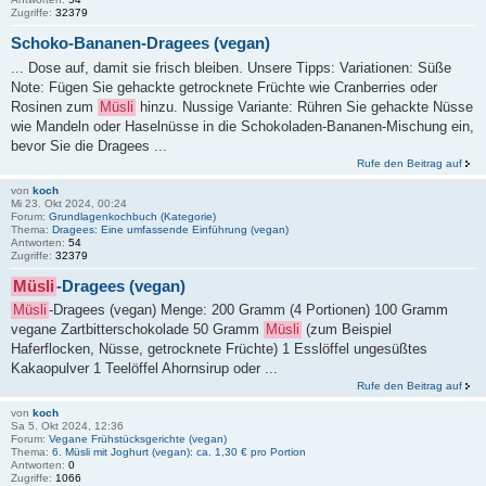
Zugriffe:
32379
Schoko-Bananen-Dragees (vegan)
... Dose auf, damit sie frisch bleiben. Unsere Tipps: Variationen: Süße
Note: Fügen Sie gehackte getrocknete Früchte wie Cranberries oder
Rosinen zum
Müsli
hinzu. Nussige Variante: Rühren Sie gehackte Nüsse
wie Mandeln oder Haselnüsse in die Schokoladen-Bananen-Mischung ein,
bevor Sie die Dragees ...
Rufe den Beitrag auf
von
koch
Mi 23. Okt 2024, 00:24
Forum:
Grundlagenkochbuch (Kategorie)
Thema:
Dragees: Eine umfassende Einführung (vegan)
Antworten:
54
Zugriffe:
32379
Müsli
-Dragees (vegan)
Müsli
-Dragees (vegan) Menge: 200 Gramm (4 Portionen) 100 Gramm
vegane Zartbitterschokolade 50 Gramm
Müsli
(zum Beispiel
Haferflocken, Nüsse, getrocknete Früchte) 1 Esslöffel ungesüßtes
Kakaopulver 1 Teelöffel Ahornsirup oder ...
Rufe den Beitrag auf
von
koch
Sa 5. Okt 2024, 12:36
Forum:
Vegane Frühstücksgerichte (vegan)
Thema:
6. Müsli mit Joghurt (vegan): ca. 1,30 € pro Portion
Antworten:
0
Zugriffe:
1066