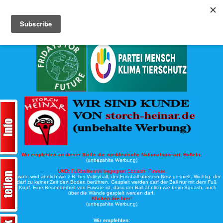
Köche-Nord.de
Werbung:
Wir empfehlen an dieser Stelle die norddeutsche Nationalsportart:
Boßeln:
(unbezahlte Werbung)
UND:
Fußballtennis begegnet Squash: Fuwate
Bei Fuwate wird ähnlich wie z.B. bei Volleyball, der Fussball über ein Netz gespielt. Wichtig: der
Ball darf zu keiner Zeit den Boden berühren. Gespielt werden darf der Ball nur mit dem Fuß
oder Kopf. Eine Besonderheit von Fuwate ist, dass der Ball ähnlich wie beim Squash, auch
über die Wände gespielt werden darf.
Klicken Sie hier!
(unbezahlte Werbung)
Wir empfehlen: