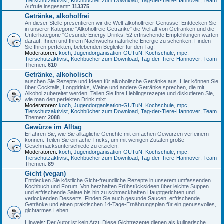
Tierschutzaktivist
,
Kochbücher zum Download
,
Tag-der-Tiere-Hannover
,
Team
Aufrufe insgesamt:
113375
Getränke, alkoholfrei
An dieser Stelle presentieren wir die Welt alkoholfreier Genüsse! Entdecken Sie
in unserer Kategorie "Alkoholfreie Getränke" die Vielfalt von Getränken und die
Unterhategorie "Gesunde Energy Drinks. 52 erfrischende Empfehlungen warten
darauf, Ihnen und Ihrem Nachwuchs natürliche Energie zu schenken. Finden
Sie Ihren perfekten, belebenden Begleiter für den Tag!
Moderatoren:
koch
,
Jugendorganisation-GUTuN
,
Kochschule
,
mpc
,
Tierschutzaktivist
,
Kochbücher zum Download
,
Tag-der-Tiere-Hannover
,
Team
Themen:
610
Getränke, alkoholisch
auschen Sie Rezepte und Ideen für alkoholische Getränke aus. Hier können Sie
über Cocktails, Longdrinks, Weine und andere Getränke sprechen, die mit
Alkohol zubereitet werden. Teilen Sie Ihre Lieblingsrezepte und diskutieren Sie,
wie man den perfekten Drink mixt.
Moderatoren:
koch
,
Jugendorganisation-GUTuN
,
Kochschule
,
mpc
,
Tierschutzaktivist
,
Kochbücher zum Download
,
Tag-der-Tiere-Hannover
,
Team
Themen:
2088
Gewürze im Alltag
Erfahren Sie, wie Sie alltägliche Gerichte mit einfachen Gewürzen verfeinern
können. Teilen Sie einfache Tricks, um mit wenigen Zutaten große
Geschmacksunterschiede zu erzielen.
Moderatoren:
koch
,
Jugendorganisation-GUTuN
,
Kochschule
,
mpc
,
Tierschutzaktivist
,
Kochbücher zum Download
,
Tag-der-Tiere-Hannover
,
Team
Themen:
89
Gicht (vegan)
Entdecken Sie köstliche Gicht-freundliche Rezepte in unserem umfassenden
Kochbuch und Forum. Von herzhaften Frühstücksideen über leichte Suppen
und erfrischende Salate bis hin zu schmackhaften Hauptgerichten und
verlockenden Desserts. Finden Sie auch gesunde Saucen, erfrischende
Getränke und einen praktischen 14-Tage-Ernährungsplan für ein genussvolles,
gichtarmes Leben.
Hinweis: Der Autor ist kein Arzt. Diese Gichtrezepte dienen als kulinarische