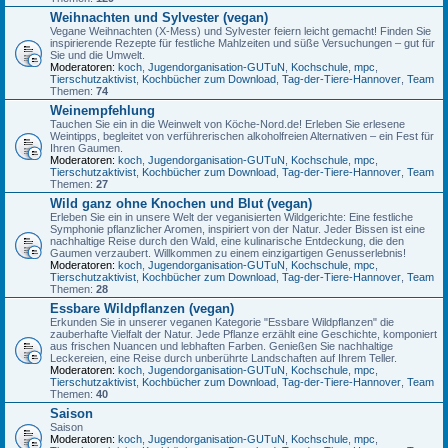
Weihnachten und Sylvester (vegan)
Vegane Weihnachten (X-Mess) und Sylvester feiern leicht gemacht! Finden Sie
inspirierende Rezepte für festliche Mahlzeiten und süße Versuchungen – gut für
Sie und die Umwelt.
Moderatoren:
koch
,
Jugendorganisation-GUTuN
,
Kochschule
,
mpc
,
Tierschutzaktivist
,
Kochbücher zum Download
,
Tag-der-Tiere-Hannover
,
Team
Themen:
74
Weinempfehlung
Tauchen Sie ein in die Weinwelt von Köche-Nord.de! Erleben Sie erlesene
Weintipps, begleitet von verführerischen alkoholfreien Alternativen – ein Fest für
Ihren Gaumen.
Moderatoren:
koch
,
Jugendorganisation-GUTuN
,
Kochschule
,
mpc
,
Tierschutzaktivist
,
Kochbücher zum Download
,
Tag-der-Tiere-Hannover
,
Team
Themen:
27
Wild ganz ohne Knochen und Blut (vegan)
Erleben Sie ein in unsere Welt der veganisierten Wildgerichte: Eine festliche
Symphonie pflanzlicher Aromen, inspiriert von der Natur. Jeder Bissen ist eine
nachhaltige Reise durch den Wald, eine kulinarische Entdeckung, die den
Gaumen verzaubert. Willkommen zu einem einzigartigen Genusserlebnis!
Moderatoren:
koch
,
Jugendorganisation-GUTuN
,
Kochschule
,
mpc
,
Tierschutzaktivist
,
Kochbücher zum Download
,
Tag-der-Tiere-Hannover
,
Team
Themen:
28
Essbare Wildpflanzen (vegan)
Erkunden Sie in unserer veganen Kategorie "Essbare Wildpflanzen" die
zauberhafte Vielfalt der Natur. Jede Pflanze erzählt eine Geschichte, komponiert
aus frischen Nuancen und lebhaften Farben. Genießen Sie nachhaltige
Leckereien, eine Reise durch unberührte Landschaften auf Ihrem Teller.
Moderatoren:
koch
,
Jugendorganisation-GUTuN
,
Kochschule
,
mpc
,
Tierschutzaktivist
,
Kochbücher zum Download
,
Tag-der-Tiere-Hannover
,
Team
Themen:
40
Saison
Saison
Moderatoren:
koch
,
Jugendorganisation-GUTuN
,
Kochschule
,
mpc
,