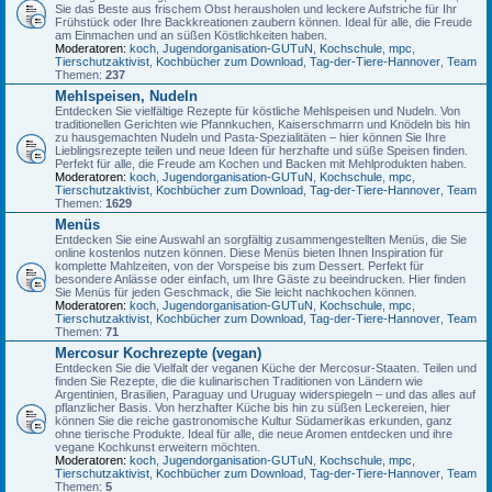
Sie das Beste aus frischem Obst herausholen und leckere Aufstriche für Ihr
Frühstück oder Ihre Backkreationen zaubern können. Ideal für alle, die Freude
am Einmachen und an süßen Köstlichkeiten haben.
Moderatoren:
koch
,
Jugendorganisation-GUTuN
,
Kochschule
,
mpc
,
Tierschutzaktivist
,
Kochbücher zum Download
,
Tag-der-Tiere-Hannover
,
Team
Themen:
237
Mehlspeisen, Nudeln
Entdecken Sie vielfältige Rezepte für köstliche Mehlspeisen und Nudeln. Von
traditionellen Gerichten wie Pfannkuchen, Kaiserschmarrn und Knödeln bis hin
zu hausgemachten Nudeln und Pasta-Spezialitäten – hier können Sie Ihre
Lieblingsrezepte teilen und neue Ideen für herzhafte und süße Speisen finden.
Perfekt für alle, die Freude am Kochen und Backen mit Mehlprodukten haben.
Moderatoren:
koch
,
Jugendorganisation-GUTuN
,
Kochschule
,
mpc
,
Tierschutzaktivist
,
Kochbücher zum Download
,
Tag-der-Tiere-Hannover
,
Team
Themen:
1629
Menüs
Entdecken Sie eine Auswahl an sorgfältig zusammengestellten Menüs, die Sie
online kostenlos nutzen können. Diese Menüs bieten Ihnen Inspiration für
komplette Mahlzeiten, von der Vorspeise bis zum Dessert. Perfekt für
besondere Anlässe oder einfach, um Ihre Gäste zu beeindrucken. Hier finden
Sie Menüs für jeden Geschmack, die Sie leicht nachkochen können.
Moderatoren:
koch
,
Jugendorganisation-GUTuN
,
Kochschule
,
mpc
,
Tierschutzaktivist
,
Kochbücher zum Download
,
Tag-der-Tiere-Hannover
,
Team
Themen:
71
Mercosur Kochrezepte (vegan)
Entdecken Sie die Vielfalt der veganen Küche der Mercosur-Staaten. Teilen und
finden Sie Rezepte, die die kulinarischen Traditionen von Ländern wie
Argentinien, Brasilien, Paraguay und Uruguay widerspiegeln – und das alles auf
pflanzlicher Basis. Von herzhafter Küche bis hin zu süßen Leckereien, hier
können Sie die reiche gastronomische Kultur Südamerikas erkunden, ganz
ohne tierische Produkte. Ideal für alle, die neue Aromen entdecken und ihre
vegane Kochkunst erweitern möchten.
Moderatoren:
koch
,
Jugendorganisation-GUTuN
,
Kochschule
,
mpc
,
Tierschutzaktivist
,
Kochbücher zum Download
,
Tag-der-Tiere-Hannover
,
Team
Themen:
5