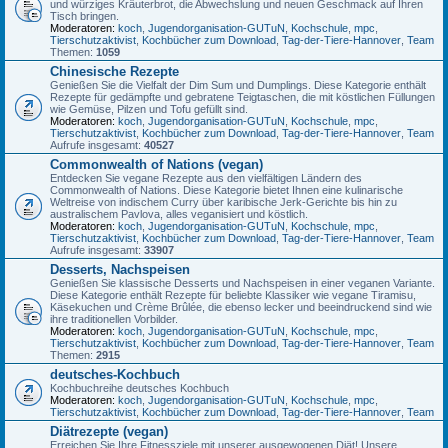
und würziges Kräuterbrot, die Abwechslung und neuen Geschmack auf Ihren
Tisch bringen.
Moderatoren:
koch
,
Jugendorganisation-GUTuN
,
Kochschule
,
mpc
,
Tierschutzaktivist
,
Kochbücher zum Download
,
Tag-der-Tiere-Hannover
,
Team
Themen:
1059
Chinesische Rezepte
Genießen Sie die Vielfalt der Dim Sum und Dumplings. Diese Kategorie enthält
Rezepte für gedämpfte und gebratene Teigtaschen, die mit köstlichen Füllungen
wie Gemüse, Pilzen und Tofu gefüllt sind.
Moderatoren:
koch
,
Jugendorganisation-GUTuN
,
Kochschule
,
mpc
,
Tierschutzaktivist
,
Kochbücher zum Download
,
Tag-der-Tiere-Hannover
,
Team
Aufrufe insgesamt:
40527
Commonwealth of Nations (vegan)
Entdecken Sie vegane Rezepte aus den vielfältigen Ländern des
Commonwealth of Nations. Diese Kategorie bietet Ihnen eine kulinarische
Weltreise von indischem Curry über karibische Jerk-Gerichte bis hin zu
australischem Pavlova, alles veganisiert und köstlich.
Moderatoren:
koch
,
Jugendorganisation-GUTuN
,
Kochschule
,
mpc
,
Tierschutzaktivist
,
Kochbücher zum Download
,
Tag-der-Tiere-Hannover
,
Team
Aufrufe insgesamt:
33907
Desserts, Nachspeisen
Genießen Sie klassische Desserts und Nachspeisen in einer veganen Variante.
Diese Kategorie enthält Rezepte für beliebte Klassiker wie vegane Tiramisu,
Käsekuchen und Crème Brûlée, die ebenso lecker und beeindruckend sind wie
ihre traditionellen Vorbilder.
Moderatoren:
koch
,
Jugendorganisation-GUTuN
,
Kochschule
,
mpc
,
Tierschutzaktivist
,
Kochbücher zum Download
,
Tag-der-Tiere-Hannover
,
Team
Themen:
2915
deutsches-Kochbuch
Kochbuchreihe deutsches Kochbuch
Moderatoren:
koch
,
Jugendorganisation-GUTuN
,
Kochschule
,
mpc
,
Tierschutzaktivist
,
Kochbücher zum Download
,
Tag-der-Tiere-Hannover
,
Team
Diätrezepte (vegan)
Erreichen Sie Ihre Fitnessziele mit unserer ausgewogenen Diät! Unsere