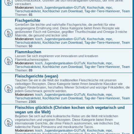
Geschmackskick. Gönnen Sie sich extravaganten Genuss, der Ihre Sinne
verzaubert.
Moderatoren:
koch
,
Jugendorganisation-GUTuN
,
Kochschule
,
mpc
,
Tierschutzaktivist
,
Kochbücher zum Download
,
Tag-der-Tiere-Hannover
,
Team
Themen:
65
Fischgerichte
Genießen Sie leichte und nahrhafte Fischgerichte, die perfekt für eine
ausgewogene Ernährung sind. Diese Kategorie bietet Ihnen Rezepte wie
gedünsteter Fisch mit Gemüse, gegrillter Thunfischsalat und Omega-3-reiche
Makrele, die gesund und lecker sind
Moderatoren:
koch
,
Jugendorganisation-GUTuN
,
Kochschule
,
mpc
,
Tierschutzaktivist
,
Kochbücher zum Download
,
Tag-der-Tiere-Hannover
,
Team
Themen:
50
Flammkuchen
Lassen Sie sich inspirieren von innovativen und kreativen
Flammkuchenrezepten.
Moderatoren:
koch
,
Jugendorganisation-GUTuN
,
Kochschule
,
mpc
,
Tierschutzaktivist
,
Kochbücher zum Download
,
Tag-der-Tiere-Hannover
,
Team
Themen:
89
Fleischgerichte (vegan)
Tauchen Sie ein in die Welt der traditionellen Fleischküche mit unseren
vielseitigen Rezepten. Diese Kategorie bietet Ihnen bewährte Klassiker wie
saftigen Rinderbraten, herzhaftes Wiener Schnitzel und würzige Frikadellen, die
jedem Geschmack gerecht werden.
Moderatoren:
koch
,
Jugendorganisation-GUTuN
,
Kochschule
,
mpc
,
Tierschutzaktivist
,
Kochbücher zum Download
,
Tag-der-Tiere-Hannover
,
Team
Themen:
2365
Fleischlos glücklich (Christen kochen sich vegetarisch und
vegan um die Welt)
Begeben Sie sich auf eine kulinarische Reise um die Welt mit köstlichen
vegetarischen und veganen Rezepten. Diese Kategorie bietet Ihnen
internationale Gerichte, die ohne Fleisch auskommen, wie indisches Dal,
italienische Pasta Primavera und mexikanische Tacos.
Moderatoren:
koch
,
Jugendorganisation-GUTuN
,
Kochschule
,
mpc
,
Tierschutzaktivist
,
Kochbücher zum Download
,
Tag-der-Tiere-Hannover
,
Team