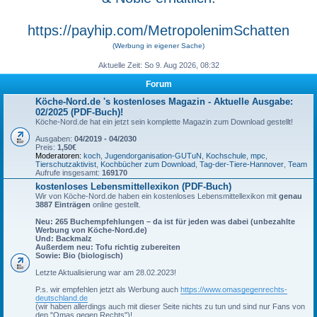
https://payhip.com/MetropolenimSchatten
(Werbung in eigener Sache)
Aktuelle Zeit: So 9. Aug 2026, 08:32
Forum
Köche-Nord.de 's kostenloses Magazin - Aktuelle Ausgabe:
02/2025 (PDF-Buch)!
Köche-Nord.de hat ein jetzt sein komplette Magazin zum Download gestellt!
Ausgaben:
04/2019 - 04/2030
Preis:
1,50€
Moderatoren:
koch
,
Jugendorganisation-GUTuN
,
Kochschule
,
mpc
,
Tierschutzaktivist
,
Kochbücher zum Download
,
Tag-der-Tiere-Hannover
,
Team
Aufrufe insgesamt:
169170
kostenloses Lebensmittellexikon (PDF-Buch)
Wir von Köche-Nord.de haben ein kostenloses Lebensmittellexikon mit
genau
3887 Einträgen
online gestellt.
Neu: 265 Buchempfehlungen – da ist für jeden was dabei (unbezahlte
Werbung von Köche-Nord.de)
Und: Backmalz
Außerdem neu: Tofu richtig zubereiten
Sowie: Bio (biologisch)
Letzte Aktualisierung war am 28.02.2023!
P.s. wir empfehlen jetzt als Werbung auch
https://www.omasgegenrechts-
deutschland.de
(wir haben allerdings auch mit dieser Seite nichts zu tun und sind nur Fans von
den "Omas gegen Rechts")!