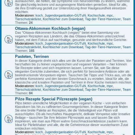
austauschen, die helfen, die Symptome von Neurodermitis zu lindern, während
Sie gleichzeitig leckere und ausgewogene Mahlzeiten genießen. Ideal für alle,
die ihre Ernährung gezielt zur Unterstützung ihrer Hautgesundheit einsetzen
möchten.
Moderatoren:
koch
,
Jugendorganisation-GUTuN
,
Kochschule
,
mpc
,
Tierschutzaktivist
,
Kochbücher zum Download
,
Tag-der-Tiere-Hannover
,
Team
Themen:
24
Ottawa-Abkommen Kochbuch (vegan)
Das "Ottawa-Abkommen Kochbuch (vegan)" bietet eine Sammlung von
veganen Rezepten aus Ländern, die das Ottawa-Abkommen unterzeichnet
haben, mit dem Fokus auf nachhaltige, gesunde und tierfreundliche Gerichte.
Moderatoren:
koch
,
Jugendorganisation-GUTuN
,
Kochschule
,
mpc
,
Tierschutzaktivist
,
Kochbücher zum Download
,
Tag-der-Tiere-Hannover
,
Team
Themen:
165
Pasteten, Terrinen
In dieser Kategorie dreht sich alles um die Kunst der Pasteten und Terrinen. Von
herzhaften bis zu feinen vegetarischen und veganen Varianten – hier können
Sie Rezepte teilen und sich inspirieren lassen. Lernen Sie, wie Sie diese
eleganten Gerichte zubereiten, die sich perfekt für besondere Anlässe oder als
beeindruckende Vorspeisen eignen. Tauschen Sie Tipps und Tricks aus, um die
perfekte Konsistenz und den besten Geschmack zu erzielen. Ideal für alle, die
klassische und kreative Pasteten und Terrinen in ihrer Küche meistern möchten.
Moderatoren:
koch
,
Jugendorganisation-GUTuN
,
Kochschule
,
mpc
,
Tierschutzaktivist
,
Kochbücher zum Download
,
Tag-der-Tiere-Hannover
,
Team
Themen:
84
Pilze Rezepte Special Pilzrezepte (vegan)
Pilze bieten unendliche Möglichkeiten in der veganen Küche – von einfachen
Klassikern bis hin zu raffinierten Gourmetgerichten. In dieser Kategorie finden
Sie eine breite Palette an Rezepten, die die Vielseitigkeit von Pilzen voll
ausschöpfen. Ob als herzhaftes Hauptgericht, delikate Vorspeise oder kreative
Beilage – tauschen Sie Ihre liebsten Pilzrezepte aus und lassen Sie sich
inspirieren, wie man aus Pilzen wahre Geschmackserlebnisse zaubern kann.
Ideal für Pilzliebhaber und alle, die die Geheimnisse dieser wunderbaren Zutat
entdecken möchten.
Moderatoren:
koch
,
Jugendorganisation-GUTuN
,
Kochschule
,
mpc
,