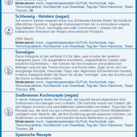
Moderatoren:
koch
,
Jugendorganisation-GUTuN
,
Kochschule
,
mpc
,
Tierschutzaktivist
,
Kochbücher zum Download
,
Tag-der-Tiere-Hannover
,
Team
Themen:
26
Schleswig - Holstein (vegan)
Auf unserer kleinen veganen Karte aus Schleswig-Holstein finden Sie köstliche
pflanzliches Genüsse, regionale Gemüsegerichten bis zu innovativen vegane
Spezialitäten. Frisch, nachhaltig und voller Geschmack – erleben Sie den
kulinarischen Reichtum der Region ohne tierische Produkte.
(PDF-Buch)
Moderatoren:
koch
,
Jugendorganisation-GUTuN
,
Kochschule
,
mpc
,
Tierschutzaktivist
,
Kochbücher zum Download
,
Tag-der-Tiere-Hannover
,
Team
Sonstiges
Diese Kategorie ist der perfekte Ort für alles, was in keine der anderen
Kategorien passt. Ob ausgefallene Kochideen, ungewöhnliche Zutaten oder
nützliche Küchentricks – hier können Sie Ihre kreativen und praktischen
Beiträge rund um das Thema Kochen und Küche teilen. Egal, ob es sich um
einzigartige Rezepte, Haushalts-Tipps oder allgemeine Küchenthemen handelt,
in dieser Kategorie finden Sie Raum für all das "sonstige", was das Kochen und
die Küche so besonders macht.
Moderatoren:
koch
,
Jugendorganisation-GUTuN
,
Kochschule
,
mpc
,
Tierschutzaktivist
,
Kochbücher zum Download
,
Tag-der-Tiere-Hannover
,
Team
Themen:
476
Sodbrennen Kochrezepte (vegan)
In dieser Kategorie finden Sie Rezepte, die speziell darauf abgestimmt sind,
Sodbrennen vorzubeugen und zu lindern. Die Gerichte setzen auf Zutaten, die
den Magen schonen und säurebildende Lebensmittel vermeiden. Tauschen Sie
Rezepte aus, die nicht nur gut schmecken, sondern auch Ihrem Wohlbefinden
zuträglich sind. Ideal für alle, die ihre Ernährung gezielt anpassen möchten, um
Sodbrennen zu vermeiden und trotzdem leckere Mahlzeiten zu genießen.
Moderatoren:
koch
,
Jugendorganisation-GUTuN
,
Kochschule
,
mpc
,
Tierschutzaktivist
,
Kochbücher zum Download
,
Tag-der-Tiere-Hannover
,
Team
Themen:
24
Spanische Rezepte