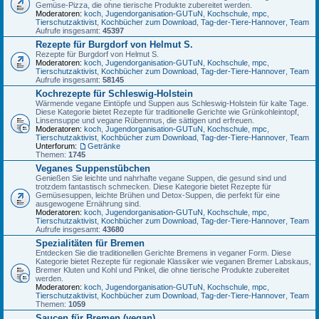
Gemüse-Pizza, die ohne tierische Produkte zubereitet werden.
Moderatoren:
koch
,
Jugendorganisation-GUTuN
,
Kochschule
,
mpc
,
Tierschutzaktivist
,
Kochbücher zum Download
,
Tag-der-Tiere-Hannover
,
Team
Aufrufe insgesamt:
45397
Rezepte für Burgdorf von Helmut S.
Rezepte für Burgdorf von Helmut S.
Moderatoren:
koch
,
Jugendorganisation-GUTuN
,
Kochschule
,
mpc
,
Tierschutzaktivist
,
Kochbücher zum Download
,
Tag-der-Tiere-Hannover
,
Team
Aufrufe insgesamt:
58145
Kochrezepte für Schleswig-Holstein
Wärmende vegane Eintöpfe und Suppen aus Schleswig-Holstein für kalte Tage.
Diese Kategorie bietet Rezepte für traditionelle Gerichte wie Grünkohleintopf,
Linsensuppe und vegane Rübenmus, die sättigen und erfreuen.
Moderatoren:
koch
,
Jugendorganisation-GUTuN
,
Kochschule
,
mpc
,
Tierschutzaktivist
,
Kochbücher zum Download
,
Tag-der-Tiere-Hannover
,
Team
Unterforum:
Getränke
Themen:
1745
Veganes Suppenstübchen
Genießen Sie leichte und nahrhafte vegane Suppen, die gesund sind und
trotzdem fantastisch schmecken. Diese Kategorie bietet Rezepte für
Gemüsesuppen, leichte Brühen und Detox-Suppen, die perfekt für eine
ausgewogene Ernährung sind.
Moderatoren:
koch
,
Jugendorganisation-GUTuN
,
Kochschule
,
mpc
,
Tierschutzaktivist
,
Kochbücher zum Download
,
Tag-der-Tiere-Hannover
,
Team
Aufrufe insgesamt:
43680
Spezialitäten für Bremen
Entdecken Sie die traditionellen Gerichte Bremens in veganer Form. Diese
Kategorie bietet Rezepte für regionale Klassiker wie veganen Bremer Labskaus,
Bremer Kluten und Kohl und Pinkel, die ohne tierische Produkte zubereitet
werden.
Moderatoren:
koch
,
Jugendorganisation-GUTuN
,
Kochschule
,
mpc
,
Tierschutzaktivist
,
Kochbücher zum Download
,
Tag-der-Tiere-Hannover
,
Team
Themen:
1059
Saucen für Bremen (vegan)