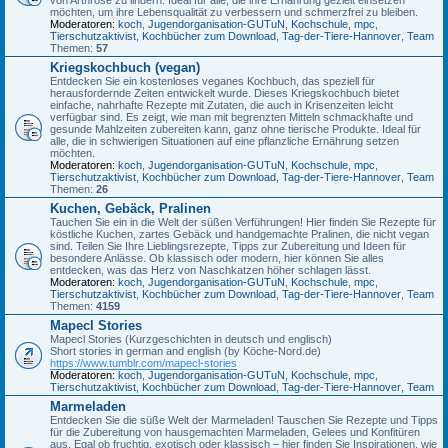
möchten, um ihre Lebensqualität zu verbessern und schmerzfrei zu bleiben.
Moderatoren:
koch
,
Jugendorganisation-GUTuN
,
Kochschule
,
mpc
,
Tierschutzaktivist
,
Kochbücher zum Download
,
Tag-der-Tiere-Hannover
,
Team
Themen:
57
Kriegskochbuch (vegan)
Entdecken Sie ein kostenloses veganes Kochbuch, das speziell für
herausfordernde Zeiten entwickelt wurde. Dieses Kriegskochbuch bietet
einfache, nahrhafte Rezepte mit Zutaten, die auch in Krisenzeiten leicht
verfügbar sind. Es zeigt, wie man mit begrenzten Mitteln schmackhafte und
gesunde Mahlzeiten zubereiten kann, ganz ohne tierische Produkte. Ideal für
alle, die in schwierigen Situationen auf eine pflanzliche Ernährung setzen
möchten.
Moderatoren:
koch
,
Jugendorganisation-GUTuN
,
Kochschule
,
mpc
,
Tierschutzaktivist
,
Kochbücher zum Download
,
Tag-der-Tiere-Hannover
,
Team
Themen:
26
Kuchen, Gebäck, Pralinen
Tauchen Sie ein in die Welt der süßen Verführungen! Hier finden Sie Rezepte für
köstliche Kuchen, zartes Gebäck und handgemachte Pralinen, die nicht vegan
sind. Teilen Sie Ihre Lieblingsrezepte, Tipps zur Zubereitung und Ideen für
besondere Anlässe. Ob klassisch oder modern, hier können Sie alles
entdecken, was das Herz von Naschkatzen höher schlagen lässt.
Moderatoren:
koch
,
Jugendorganisation-GUTuN
,
Kochschule
,
mpc
,
Tierschutzaktivist
,
Kochbücher zum Download
,
Tag-der-Tiere-Hannover
,
Team
Themen:
4159
Mapecl Stories
Mapecl Stories (Kurzgeschichten in deutsch und englisch)
Short stories in german and english (by Köche-Nord.de)
https://www.tumblr.com/mapecl-stories
Moderatoren:
koch
,
Jugendorganisation-GUTuN
,
Kochschule
,
mpc
,
Tierschutzaktivist
,
Kochbücher zum Download
,
Tag-der-Tiere-Hannover
,
Team
Marmeladen
Entdecken Sie die süße Welt der Marmeladen! Tauschen Sie Rezepte und Tipps
für die Zubereitung von hausgemachten Marmeladen, Gelees und Konfitüren
aus. Egal ob fruchtig, exotisch oder klassisch – hier finden Sie Inspirationen, wie