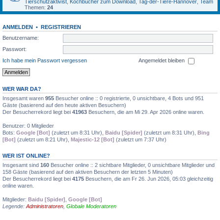
Tierschutzaktivist
,
Kochbücher zum Download
,
Tag-der-Tiere-Hannover
,
Team
Themen:
24
ANMELDEN
•
REGISTRIEREN
Benutzername:
Passwort:
Ich habe mein Passwort vergessen
Angemeldet bleiben
WER WAR DA?
Insgesamt waren
955
Besucher online :: 0 registrierte, 0 unsichtbare, 4 Bots und 951
Gäste (basierend auf den heute aktiven Besuchern)
Der Besucherrekord liegt bei
41963
Besuchern, die am Mi 29. Apr 2026 online waren.
Benutzer: 0 Mitglieder
Bots:
Google [Bot]
(zuletzt um 8:31 Uhr),
Baidu [Spider]
(zuletzt um 8:31 Uhr),
Bing
[Bot]
(zuletzt um 8:21 Uhr),
Majestic-12 [Bot]
(zuletzt um 7:37 Uhr)
WER IST ONLINE?
Insgesamt sind
160
Besucher online :: 2 sichtbare Mitglieder, 0 unsichtbare Mitglieder und
158 Gäste (basierend auf den aktiven Besuchern der letzten 5 Minuten)
Der Besucherrekord liegt bei
4175
Besuchern, die am Fr 26. Jun 2026, 05:03 gleichzeitig
online waren.
Mitglieder:
Baidu [Spider]
,
Google [Bot]
Legende:
Administratoren
,
Globale Moderatoren