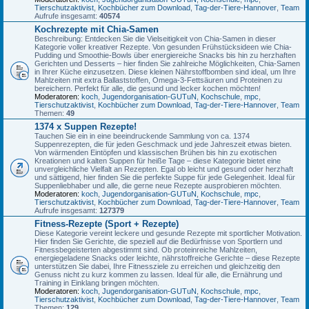
Tierschutzaktivist
,
Kochbücher zum Download
,
Tag-der-Tiere-Hannover
,
Team
Aufrufe insgesamt:
40574
Kochrezepte mit Chia-Samen
Beschreibung: Entdecken Sie die Vielseitigkeit von Chia-Samen in dieser
Kategorie voller kreativer Rezepte. Von gesunden Frühstücksideen wie Chia-
Pudding und Smoothie-Bowls über energiereiche Snacks bis hin zu herzhaften
Gerichten und Desserts – hier finden Sie zahlreiche Möglichkeiten, Chia-Samen
in Ihrer Küche einzusetzen. Diese kleinen Nährstoffbomben sind ideal, um Ihre
Mahlzeiten mit extra Ballaststoffen, Omega-3-Fettsäuren und Proteinen zu
bereichern. Perfekt für alle, die gesund und lecker kochen möchten!
Moderatoren:
koch
,
Jugendorganisation-GUTuN
,
Kochschule
,
mpc
,
Tierschutzaktivist
,
Kochbücher zum Download
,
Tag-der-Tiere-Hannover
,
Team
Themen:
49
1374 x Suppen Rezepte!
Tauchen Sie ein in eine beeindruckende Sammlung von ca. 1374
Suppenrezepten, die für jeden Geschmack und jede Jahreszeit etwas bieten.
Von wärmenden Eintöpfen und klassischen Brühen bis hin zu exotischen
Kreationen und kalten Suppen für heiße Tage – diese Kategorie bietet eine
unvergleichliche Vielfalt an Rezepten. Egal ob leicht und gesund oder herzhaft
und sättigend, hier finden Sie die perfekte Suppe für jede Gelegenheit. Ideal für
Suppenliebhaber und alle, die gerne neue Rezepte ausprobieren möchten.
Moderatoren:
koch
,
Jugendorganisation-GUTuN
,
Kochschule
,
mpc
,
Tierschutzaktivist
,
Kochbücher zum Download
,
Tag-der-Tiere-Hannover
,
Team
Aufrufe insgesamt:
127379
Fitness-Rezepte (Sport + Rezepte)
Diese Kategorie vereint leckere und gesunde Rezepte mit sportlicher Motivation.
Hier finden Sie Gerichte, die speziell auf die Bedürfnisse von Sportlern und
Fitnessbegeisterten abgestimmt sind. Ob proteinreiche Mahlzeiten,
energiegeladene Snacks oder leichte, nährstoffreiche Gerichte – diese Rezepte
unterstützen Sie dabei, Ihre Fitnessziele zu erreichen und gleichzeitig den
Genuss nicht zu kurz kommen zu lassen. Ideal für alle, die Ernährung und
Training in Einklang bringen möchten.
Moderatoren:
koch
,
Jugendorganisation-GUTuN
,
Kochschule
,
mpc
,
Tierschutzaktivist
,
Kochbücher zum Download
,
Tag-der-Tiere-Hannover
,
Team
Themen:
129