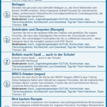
Beilagen
Bereiten Sie gesunde und nahrhafte Beilagen zu, die Ihren Mahlzeiten den
letzten Schliff verleihen. Diese Kategorie enthält Rezepte für vitaminreiche
Salate, proteinreiche Hülsenfrüchte und ballaststoffreiche Getreidegerichte, die
Ihren Speiseplan bereichern.
Moderatoren:
koch
,
Jugendorganisation-GUTuN
,
Kochschule
,
mpc
,
Tierschutzaktivist
,
Kochbücher zum Download
,
Tag-der-Tiere-Hannover
,
Team
Themen:
548
Autokraten und Despoten (Rezepte)
Tauchen Sie ein in die opulente Welt der Paläste und genießen Sie vegane
Gerichte, die einst den mächtigsten Herrschern der Geschichte serviert
wurden. Von reichhaltigen Festmahlen bis hin zu raffinierten Desserts – diese
Kategorie lässt Sie königlich speisen (mit PDF-Buch).
Moderatoren:
koch
,
Jugendorganisation-GUTuN
,
Kochschule
,
mpc
,
Tierschutzaktivist
,
Kochbücher zum Download
,
Tag-der-Tiere-Hannover
,
Team
Themen:
24
Boßeln macht Spaß ... auch in der Schule!
Boßeln macht Spaß ... auch in der Schule!
(unbezahlte Werbung)
Moderatoren:
koch
,
Jugendorganisation-GUTuN
,
Kochschule
,
mpc
,
Tierschutzaktivist
,
Kochbücher zum Download
,
Tag-der-Tiere-Hannover
,
Team
Aufrufe insgesamt:
58553
BRICS-Staaten (vegan)
Kochen Sie sich durch die Küche der BRIKT-Staaten (BRICS plus Türkei).
Diese Kategorie bietet eine Vielzahl an veganen Rezepten, die die kulinarischen
Schätze dieser Länder hervorheben. Freuen Sie sich auf türkische Mezze,
russische Borschtsch und vieles mehr.
Moderatoren:
koch
,
Jugendorganisation-GUTuN
,
Kochschule
,
mpc
,
Tierschutzaktivist
,
Kochbücher zum Download
,
Tag-der-Tiere-Hannover
,
Team
Themen:
17
Brot backen Rezepte
Lassen Sie sich inspirieren von kreativen und außergewöhnlichen Brotrezepten.
Diese Kategorie enthält Rezepte für veganes Nussbrot, fruchtiges Bananenbrot