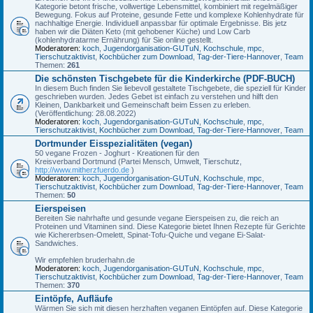
Kategorie betont frische, vollwertige Lebensmittel, kombiniert mit regelmäßiger
Bewegung. Fokus auf Proteine, gesunde Fette und komplexe Kohlenhydrate für
nachhaltige Energie. Individuell anpassbar für optimale Ergebnisse. Bis jetz
haben wir die Diäten Keto (mit gehobener Küche) und Low Carb
(kohlenhydratarme Ernährung) für Sie online gestellt.
Moderatoren:
koch
,
Jugendorganisation-GUTuN
,
Kochschule
,
mpc
,
Tierschutzaktivist
,
Kochbücher zum Download
,
Tag-der-Tiere-Hannover
,
Team
Themen:
261
Die schönsten Tischgebete für die Kinderkirche (PDF-BUCH)
In diesem Buch finden Sie liebevoll gestaltete Tischgebete, die speziell für Kinder
geschrieben wurden. Jedes Gebet ist einfach zu verstehen und hilft den
Kleinen, Dankbarkeit und Gemeinschaft beim Essen zu erleben.
(Veröffentlichung: 28.08.2022)
Moderatoren:
koch
,
Jugendorganisation-GUTuN
,
Kochschule
,
mpc
,
Tierschutzaktivist
,
Kochbücher zum Download
,
Tag-der-Tiere-Hannover
,
Team
Dortmunder Eisspezialitäten (vegan)
50 vegane Frozen - Joghurt - Kreationen für den
Kreisverband Dortmund (Partei Mensch, Umwelt, Tierschutz,
http://www.mitherzfuerdo.de
)
Moderatoren:
koch
,
Jugendorganisation-GUTuN
,
Kochschule
,
mpc
,
Tierschutzaktivist
,
Kochbücher zum Download
,
Tag-der-Tiere-Hannover
,
Team
Themen:
50
Eierspeisen
Bereiten Sie nahrhafte und gesunde vegane Eierspeisen zu, die reich an
Proteinen und Vitaminen sind. Diese Kategorie bietet Ihnen Rezepte für Gerichte
wie Kichererbsen-Omelett, Spinat-Tofu-Quiche und vegane Ei-Salat-
Sandwiches.
Wir empfehlen bruderhahn.de
Moderatoren:
koch
,
Jugendorganisation-GUTuN
,
Kochschule
,
mpc
,
Tierschutzaktivist
,
Kochbücher zum Download
,
Tag-der-Tiere-Hannover
,
Team
Themen:
370
Eintöpfe, Aufläufe
Wärmen Sie sich mit diesen herzhaften veganen Eintöpfen auf. Diese Kategorie