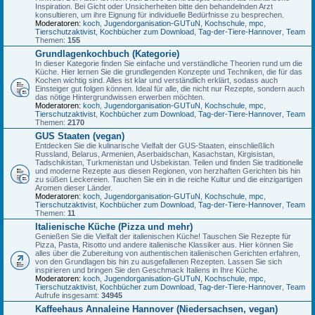
Inspiration. Bei Gicht oder Unsicherheiten bitte den behandelnden Arzt
konsultieren, um ihre Eignung für individuelle Bedürfnisse zu besprechen.
Moderatoren:
koch
,
Jugendorganisation-GUTuN
,
Kochschule
,
mpc
,
Tierschutzaktivist
,
Kochbücher zum Download
,
Tag-der-Tiere-Hannover
,
Team
Themen:
155
Grundlagenkochbuch (Kategorie)
In dieser Kategorie finden Sie einfache und verständliche Theorien rund um die
Küche. Hier lernen Sie die grundlegenden Konzepte und Techniken, die für das
Kochen wichtig sind. Alles ist klar und verständlich erklärt, sodass auch
Einsteiger gut folgen können. Ideal für alle, die nicht nur Rezepte, sondern auch
das nötige Hintergrundwissen erwerben möchten.
Moderatoren:
koch
,
Jugendorganisation-GUTuN
,
Kochschule
,
mpc
,
Tierschutzaktivist
,
Kochbücher zum Download
,
Tag-der-Tiere-Hannover
,
Team
Themen:
2170
GUS Staaten (vegan)
Entdecken Sie die kulinarische Vielfalt der GUS-Staaten, einschließlich
Russland, Belarus, Armenien, Aserbaidschan, Kasachstan, Kirgisistan,
Tadschikistan, Turkmenistan und Usbekistan. Teilen und finden Sie traditionelle
und moderne Rezepte aus diesen Regionen, von herzhaften Gerichten bis hin
zu süßen Leckereien. Tauchen Sie ein in die reiche Kultur und die einzigartigen
Aromen dieser Länder.
Moderatoren:
koch
,
Jugendorganisation-GUTuN
,
Kochschule
,
mpc
,
Tierschutzaktivist
,
Kochbücher zum Download
,
Tag-der-Tiere-Hannover
,
Team
Themen:
11
Italienische Küche (Pizza und mehr)
Genießen Sie die Vielfalt der italienischen Küche! Tauschen Sie Rezepte für
Pizza, Pasta, Risotto und andere italienische Klassiker aus. Hier können Sie
alles über die Zubereitung von authentischen italienischen Gerichten erfahren,
von den Grundlagen bis hin zu ausgefallenen Rezepten. Lassen Sie sich
inspirieren und bringen Sie den Geschmack Italiens in Ihre Küche.
Moderatoren:
koch
,
Jugendorganisation-GUTuN
,
Kochschule
,
mpc
,
Tierschutzaktivist
,
Kochbücher zum Download
,
Tag-der-Tiere-Hannover
,
Team
Aufrufe insgesamt:
34945
Kaffeehaus Annaleine Hannover (Niedersachsen, vegan)