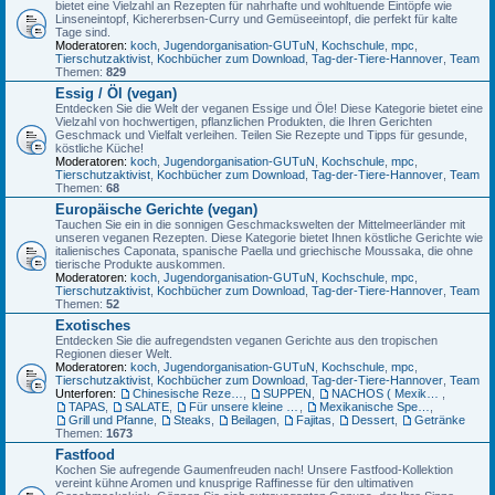
bietet eine Vielzahl an Rezepten für nahrhafte und wohltuende Eintöpfe wie
Linseneintopf, Kichererbsen-Curry und Gemüseeintopf, die perfekt für kalte
Tage sind.
Moderatoren:
koch
,
Jugendorganisation-GUTuN
,
Kochschule
,
mpc
,
Tierschutzaktivist
,
Kochbücher zum Download
,
Tag-der-Tiere-Hannover
,
Team
Themen:
829
Essig / Öl (vegan)
Entdecken Sie die Welt der veganen Essige und Öle! Diese Kategorie bietet eine
Vielzahl von hochwertigen, pflanzlichen Produkten, die Ihren Gerichten
Geschmack und Vielfalt verleihen. Teilen Sie Rezepte und Tipps für gesunde,
köstliche Küche!
Moderatoren:
koch
,
Jugendorganisation-GUTuN
,
Kochschule
,
mpc
,
Tierschutzaktivist
,
Kochbücher zum Download
,
Tag-der-Tiere-Hannover
,
Team
Themen:
68
Europäische Gerichte (vegan)
Tauchen Sie ein in die sonnigen Geschmackswelten der Mittelmeerländer mit
unseren veganen Rezepten. Diese Kategorie bietet Ihnen köstliche Gerichte wie
italienisches Caponata, spanische Paella und griechische Moussaka, die ohne
tierische Produkte auskommen.
Moderatoren:
koch
,
Jugendorganisation-GUTuN
,
Kochschule
,
mpc
,
Tierschutzaktivist
,
Kochbücher zum Download
,
Tag-der-Tiere-Hannover
,
Team
Themen:
52
Exotisches
Entdecken Sie die aufregendsten veganen Gerichte aus den tropischen
Regionen dieser Welt.
Moderatoren:
koch
,
Jugendorganisation-GUTuN
,
Kochschule
,
mpc
,
Tierschutzaktivist
,
Kochbücher zum Download
,
Tag-der-Tiere-Hannover
,
Team
Unterforen:
Chinesische Rezepte
,
SUPPEN
,
NACHOS ( Mexikanische Mais-Chips)
,
TAPAS
,
SALATE
,
Für unsere kleine Gäste
,
Mexikanische Spezialitäten
,
Grill und Pfanne
,
Steaks
,
Beilagen
,
Fajitas
,
Dessert
,
Getränke
Themen:
1673
Fastfood
Kochen Sie aufregende Gaumenfreuden nach! Unsere Fastfood-Kollektion
vereint kühne Aromen und knusprige Raffinesse für den ultimativen