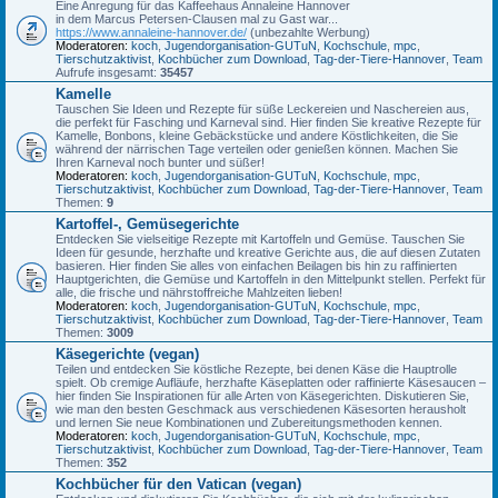
Eine Anregung für das Kaffeehaus Annaleine Hannover
in dem Marcus Petersen-Clausen mal zu Gast war...
https://www.annaleine-hannover.de/
(unbezahlte Werbung)
Moderatoren:
koch
,
Jugendorganisation-GUTuN
,
Kochschule
,
mpc
,
Tierschutzaktivist
,
Kochbücher zum Download
,
Tag-der-Tiere-Hannover
,
Team
Aufrufe insgesamt:
35457
Kamelle
Tauschen Sie Ideen und Rezepte für süße Leckereien und Naschereien aus,
die perfekt für Fasching und Karneval sind. Hier finden Sie kreative Rezepte für
Kamelle, Bonbons, kleine Gebäckstücke und andere Köstlichkeiten, die Sie
während der närrischen Tage verteilen oder genießen können. Machen Sie
Ihren Karneval noch bunter und süßer!
Moderatoren:
koch
,
Jugendorganisation-GUTuN
,
Kochschule
,
mpc
,
Tierschutzaktivist
,
Kochbücher zum Download
,
Tag-der-Tiere-Hannover
,
Team
Themen:
9
Kartoffel-, Gemüsegerichte
Entdecken Sie vielseitige Rezepte mit Kartoffeln und Gemüse. Tauschen Sie
Ideen für gesunde, herzhafte und kreative Gerichte aus, die auf diesen Zutaten
basieren. Hier finden Sie alles von einfachen Beilagen bis hin zu raffinierten
Hauptgerichten, die Gemüse und Kartoffeln in den Mittelpunkt stellen. Perfekt für
alle, die frische und nährstoffreiche Mahlzeiten lieben!
Moderatoren:
koch
,
Jugendorganisation-GUTuN
,
Kochschule
,
mpc
,
Tierschutzaktivist
,
Kochbücher zum Download
,
Tag-der-Tiere-Hannover
,
Team
Themen:
3009
Käsegerichte (vegan)
Teilen und entdecken Sie köstliche Rezepte, bei denen Käse die Hauptrolle
spielt. Ob cremige Aufläufe, herzhafte Käseplatten oder raffinierte Käsesaucen –
hier finden Sie Inspirationen für alle Arten von Käsegerichten. Diskutieren Sie,
wie man den besten Geschmack aus verschiedenen Käsesorten herausholt
und lernen Sie neue Kombinationen und Zubereitungsmethoden kennen.
Moderatoren:
koch
,
Jugendorganisation-GUTuN
,
Kochschule
,
mpc
,
Tierschutzaktivist
,
Kochbücher zum Download
,
Tag-der-Tiere-Hannover
,
Team
Themen:
352
Kochbücher für den Vatican (vegan)