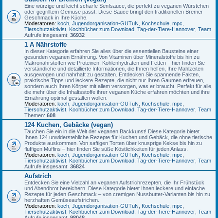
Eine würzige und leicht scharfe Senfsauce, die perfekt zu veganen Würstchen
oder gegrilltem Gemüse passt. Diese Sauce bringt den traditionellen Bremer
Geschmack in Ihre Küche.
Moderatoren:
koch
,
Jugendorganisation-GUTuN
,
Kochschule
,
mpc
,
Tierschutzaktivist
,
Kochbücher zum Download
,
Tag-der-Tiere-Hannover
,
Team
Aufrufe insgesamt:
36932
1 A Nährstoffe
In dieser Kategorie erfahren Sie alles über die essentiellen Bausteine einer
gesunden veganen Ernährung. Von Vitaminen über Mineralstoffe bis hin zu
Makronährstoffen wie Proteinen, Kohlenhydraten und Fetten – hier finden Sie
verständliche und detaillierte Informationen, die Ihnen helfen, Ihre Mahlzeiten
ausgewogen und nahrhaft zu gestalten. Entdecken Sie spannende Fakten,
praktische Tipps und leckere Rezepte, die nicht nur Ihren Gaumen erfreuen,
sondern auch Ihren Körper mit allem versorgen, was er braucht. Perfekt für alle,
die mehr über die Inhaltsstoffe ihrer veganen Küche erfahren möchten und ihre
Ernährung optimal gestalten wollen.
Moderatoren:
koch
,
Jugendorganisation-GUTuN
,
Kochschule
,
mpc
,
Tierschutzaktivist
,
Kochbücher zum Download
,
Tag-der-Tiere-Hannover
,
Team
Themen:
608
124 Kuchen, Gebäcke (vegan)
Tauchen Sie ein in die Welt der veganen Backkunst! Diese Kategorie bietet
Ihnen 124 unwiderstehliche Rezepte für Kuchen und Gebäck, die ohne tierische
Produkte auskommen. Von saftigen Torten über knusprige Kekse bis hin zu
fluffigen Muffins – hier finden Sie süße Köstlichkeiten für jeden Anlass.
Moderatoren:
koch
,
Jugendorganisation-GUTuN
,
Kochschule
,
mpc
,
Tierschutzaktivist
,
Kochbücher zum Download
,
Tag-der-Tiere-Hannover
,
Team
Aufrufe insgesamt:
36824
Aufstrich
Entdecken Sie eine Vielzahl an veganen Aufstrichrezepten, die Ihr Frühstück
und Abendbrot bereichern. Diese Kategorie bietet Ihnen leckere und einfache
Rezepte für jeden Geschmack – von cremigen Nussbutter-Varianten bis hin zu
herzhaften Gemüseaufstrichen.
Moderatoren:
koch
,
Jugendorganisation-GUTuN
,
Kochschule
,
mpc
,
Tierschutzaktivist
,
Kochbücher zum Download
,
Tag-der-Tiere-Hannover
,
Team
Aufrufe insgesamt:
98048