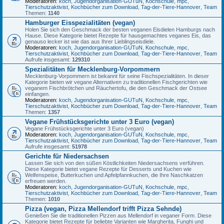
Moderatoren:
koch
,
Jugendorganisation-GUTuN
,
Kochschule
,
mpc
,
Tierschutzaktivist
,
Kochbücher zum Download
,
Tag-der-Tiere-Hannover
,
Team
Themen:
1140
Hamburger Eisspezialitäten (vegan)
Holen Sie sich den Geschmack der besten veganen Eisdielen Hamburgs nach
Hause. Diese Kategorie bietet Rezepte für hausgemachtes veganes Eis, das
genauso lecker ist wie das aus Ihrer Lieblingseisdiele.
Moderatoren:
koch
,
Jugendorganisation-GUTuN
,
Kochschule
,
mpc
,
Tierschutzaktivist
,
Kochbücher zum Download
,
Tag-der-Tiere-Hannover
,
Team
Aufrufe insgesamt:
129310
Spezialitäten für Mecklenburg-Vorpommern
Mecklenburg-Vorpommern ist bekannt für seine Fischspezialitäten. In dieser
Kategorie bieten wir vegane Alternativen zu traditionellen Fischgerichten wie
veganem Fischbrötchen und Räuchertofu, die den Geschmack der Ostsee
einfangen.
Moderatoren:
koch
,
Jugendorganisation-GUTuN
,
Kochschule
,
mpc
,
Tierschutzaktivist
,
Kochbücher zum Download
,
Tag-der-Tiere-Hannover
,
Team
Themen:
1357
Vegane Frühstücksgerichte unter 3 Euro (vegan)
Vegane Frühstücksgerichte unter 3 Euro (vegan)
Moderatoren:
koch
,
Jugendorganisation-GUTuN
,
Kochschule
,
mpc
,
Tierschutzaktivist
,
Kochbücher zum Download
,
Tag-der-Tiere-Hannover
,
Team
Aufrufe insgesamt:
51978
Gerichte für Niedersachsen
Lassen Sie sich von den süßen Köstlichkeiten Niedersachsens verführen.
Diese Kategorie bietet vegane Rezepte für Desserts und Kuchen wie
Welfenspeise, Butterkuchen und Apfelpfannkuchen, die Ihre Naschkatzen
erfreuen werden.
Moderatoren:
koch
,
Jugendorganisation-GUTuN
,
Kochschule
,
mpc
,
Tierschutzaktivist
,
Kochbücher zum Download
,
Tag-der-Tiere-Hannover
,
Team
Themen:
1010
Pizza (vegan, Pizza Mellendorf trifft Pizza Sehnde)
Genießen Sie die traditionellen Pizzen aus Mellendorf in veganer Form. Diese
Kategorie bietet Rezepte für beliebte Varianten wie Margherita, Funghi und