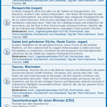
Tierschutzaktivist
,
Kochbücher zum Download
,
Tag-der-Tiere-Hannover
,
Team
Themen:
66
Reisgerichte (vegan)
In dieser Kategorie dreht sich alles um die Vielfalt von Reisgerichten. Ob
klassisch, exotisch oder modern interpretiert – hier finden Sie Rezepte für jede
Art von Reismahlzeit. Von einfachen Beilagen über sättigende Hauptgerichte bis
hin zu süßen Desserts, Reis ist eine vielseitige Zutat, die sich in unzähligen
Variationen zubereiten lässt. Teilen Sie Ihre Lieblingsrezepte und entdecken Sie
neue Ideen, wie Sie Reis in Ihrer Küche kreativ einsetzen können. Ideal für alle,
die die kulinarischen Möglichkeiten dieser vielseitigen Zutat ausloten möchten.
Moderatoren:
koch
,
Jugendorganisation-GUTuN
,
Kochschule
,
mpc
,
Tierschutzaktivist
,
Kochbücher zum Download
,
Tag-der-Tiere-Hannover
,
Team
Themen:
503
Salate (mit gehobener Küche, Haute Cuisin, vegan)
Kreative Salatideen für die gehobene Küche: Unser Forum ist die perfekte
Plattform, um Ihre Leidenschaft für vegane Rohkostsalate zu teilen und neue
Rezeptideen zu entdecken. Genießen Sie den Austausch mit Gleichgesinnten
und lernen Sie die Vielfalt der veganen Rohkostküche kennen.
Moderatoren:
koch
,
Jugendorganisation-GUTuN
,
Kochschule
,
mpc
,
Tierschutzaktivist
,
Kochbücher zum Download
,
Tag-der-Tiere-Hannover
,
Team
Themen:
1489
Saucen, Marinaden
Beschreibung: Tauchen Sie ein in die Welt der Saucen und Marinaden, die jedem
Gericht den letzten Schliff verleihen. Ob pikant, süß, würzig oder mild – hier
finden Sie eine breite Auswahl an Rezepten, die Ihre Speisen verfeinern und
geschmacklich abrunden. Teilen Sie Ihre Geheimrezepte und lassen Sie sich
inspirieren, wie Sie mit den richtigen Saucen und Marinaden einfache Gerichte in
kulinarische Highlights verwandeln können. Ideal für alle, die das gewisse Extra
in ihrer Küche suchen.
Moderatoren:
koch
,
Jugendorganisation-GUTuN
,
Kochschule
,
mpc
,
Tierschutzaktivist
,
Kochbücher zum Download
,
Tag-der-Tiere-Hannover
,
Team
Themen:
1084
Sauerlandrezepte für einen Minister (CDU)
Rezepte aus dem Sauerland für
einen Minister (CDU)