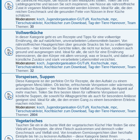
Sie zahlreiche Rezepte, die Nüsse in den Mittelpunkt stellen. Teilen Sie Ihre
Lieblingsgerichte und lassen Sie sich inspirieren, wie Nüsse als nährstoffreiche
Zutat in veganen Mahlzeiten verwendet werden können. Ideal für alle, die den
reichen Geschmack und die gesunden Fette von Nüssen in ihrer Küche
schätzen.
Moderatoren:
koch
,
Jugendorganisation-GUTuN
,
Kochschule
,
mpc
,
Tierschutzaktivist
,
Kochbücher zum Download
,
Tag-der-Tiere-Hannover
,
Team
Themen:
30
Vollwertküche
In dieser Kategorie geht es um Rezepte und Tipps für eine vollwertige
Ernährung, die auf natürlichen, unverarbeiteten Lebensmitteln basiert. Von
nährstoffreichen Hauptgerichten über gesunde Snacks bis hin zu vollwertigen
Desserts – hier können Sie Gerichte teilen, die nicht nur lecker, sondern auch
gesund und ausgewogen sind. Ideal für alle, die sich für eine Ernährung
interessieren, die den Körper mit allem versorgt, was er braucht, und dabei auf
künstliche Zusätze und stark verarbeitete Lebensmittel verzichtet.
Moderatoren:
koch
,
Jugendorganisation-GUTuN
,
Kochschule
,
mpc
,
Tierschutzaktivist
,
Kochbücher zum Download
,
Tag-der-Tiere-Hannover
,
Team
Themen:
32
Vorspeisen, Suppen
Diese Kategorie ist der perfekte Ort für Rezepte, die den Auftakt zu einem
gelungenen Menü bilden. Ob leichte, erfrischende Vorspeisen oder wärmende,
aromatische Suppen – hier finden Sie eine Vielfalt an Rezepten, die Appetit auf
mehr machen. Teilen Sie Ihre besten Ideen für raffinierte Vorspeisen und
köstliche Suppen, die sowohl für Alltagsgerichte als auch für besondere Anlässe
geeignet sind. Ideal für alle, die den ersten Gang zu einem besonderen Erlebnis
machen möchten.
Moderatoren:
koch
,
Jugendorganisation-GUTuN
,
Kochschule
,
mpc
,
Tierschutzaktivist
,
Kochbücher zum Download
,
Tag-der-Tiere-Hannover
,
Team
Themen:
2804
Vegetarisches
Tauchen Sie ein in die bunte Welt der vegetarischen Küche! Hier finden Sie eine
Vielzahl an Rezepten, die ohne Fleisch auskommen und dennoch voller
Geschmack und Vielfalt sind. Von kreativen Gemüsegerichten über herzhafte
Eintöpfe bis hin zu leckeren Aufläufen – diese Kategorie bietet Ihnen
Inspirationen für abwechslungsreiche und nahrhafte Mahlzeiten. Ideal für alle,