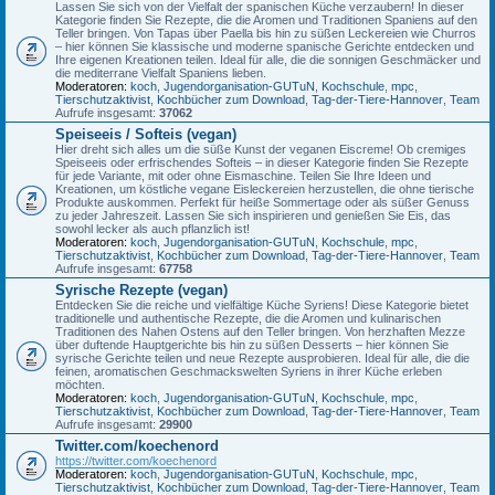
Lassen Sie sich von der Vielfalt der spanischen Küche verzaubern! In dieser
Kategorie finden Sie Rezepte, die die Aromen und Traditionen Spaniens auf den
Teller bringen. Von Tapas über Paella bis hin zu süßen Leckereien wie Churros
– hier können Sie klassische und moderne spanische Gerichte entdecken und
Ihre eigenen Kreationen teilen. Ideal für alle, die die sonnigen Geschmäcker und
die mediterrane Vielfalt Spaniens lieben.
Moderatoren:
koch
,
Jugendorganisation-GUTuN
,
Kochschule
,
mpc
,
Tierschutzaktivist
,
Kochbücher zum Download
,
Tag-der-Tiere-Hannover
,
Team
Aufrufe insgesamt:
37062
Speiseeis / Softeis (vegan)
Hier dreht sich alles um die süße Kunst der veganen Eiscreme! Ob cremiges
Speiseeis oder erfrischendes Softeis – in dieser Kategorie finden Sie Rezepte
für jede Variante, mit oder ohne Eismaschine. Teilen Sie Ihre Ideen und
Kreationen, um köstliche vegane Eisleckereien herzustellen, die ohne tierische
Produkte auskommen. Perfekt für heiße Sommertage oder als süßer Genuss
zu jeder Jahreszeit. Lassen Sie sich inspirieren und genießen Sie Eis, das
sowohl lecker als auch pflanzlich ist!
Moderatoren:
koch
,
Jugendorganisation-GUTuN
,
Kochschule
,
mpc
,
Tierschutzaktivist
,
Kochbücher zum Download
,
Tag-der-Tiere-Hannover
,
Team
Aufrufe insgesamt:
67758
Syrische Rezepte (vegan)
Entdecken Sie die reiche und vielfältige Küche Syriens! Diese Kategorie bietet
traditionelle und authentische Rezepte, die die Aromen und kulinarischen
Traditionen des Nahen Ostens auf den Teller bringen. Von herzhaften Mezze
über duftende Hauptgerichte bis hin zu süßen Desserts – hier können Sie
syrische Gerichte teilen und neue Rezepte ausprobieren. Ideal für alle, die die
feinen, aromatischen Geschmackswelten Syriens in ihrer Küche erleben
möchten.
Moderatoren:
koch
,
Jugendorganisation-GUTuN
,
Kochschule
,
mpc
,
Tierschutzaktivist
,
Kochbücher zum Download
,
Tag-der-Tiere-Hannover
,
Team
Aufrufe insgesamt:
29900
Twitter.com/koechenord
https://twitter.com/koechenord
Moderatoren:
koch
,
Jugendorganisation-GUTuN
,
Kochschule
,
mpc
,
Tierschutzaktivist
,
Kochbücher zum Download
,
Tag-der-Tiere-Hannover
,
Team