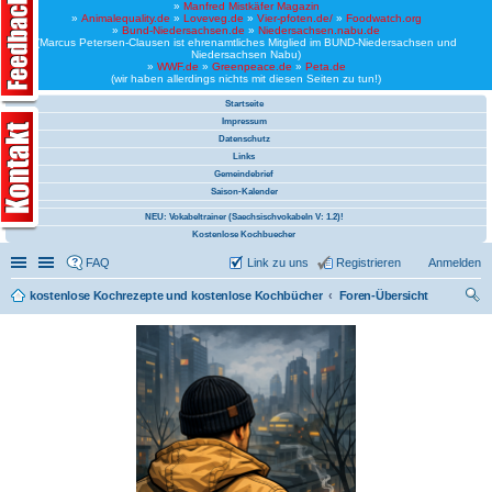
»
Manfred Mistkäfer Magazin
»
Animalequality.de
»
Loveveg.de
»
Vier-pfoten.de/
»
Foodwatch.org
»
Bund-Niedersachsen.de
»
Niedersachsen.nabu.de
(Marcus Petersen-Clausen ist ehrenamtliches Mitglied im BUND-Niedersachsen und
Niedersachsen Nabu)
»
WWF.de
»
Greenpeace.de
»
Peta.de
(wir haben allerdings nichts mit diesen Seiten zu tun!)
Startseite
Impressum
Datenschutz
Links
Gemeindebrief
Saison-Kalender
NEU: Vokabeltrainer (Saechsischvokabeln V: 1.2)!
Kostenlose Kochbuecher
Schnellzugriff
Linkliste
FAQ
Link zu uns
Registrieren
Anmelden
kostenlose Kochrezepte und kostenlose Kochbücher
Foren-Übersicht
uc
he