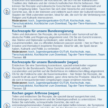
Entdecken und diskutieren Sie Kochbücher, die sich mit der kulinarischen
Tradition des Vatikans und der römisch-katholischen Kirche befassen. Hier
können Sie Rezepte und kulinarische Geschichten aus der Vatikanstadt und
ihrer Umgebung teilen. Tauschen Sie sich über historische und moderne
Gerichte aus, die in der kleinsten und vielleicht auch einer der kulturell reichsten
Staaten der Welt zubereitet werden. Ideal für alle, die sich für die Verbindung von
Religion und Kulinarik interessieren.
Moderatoren:
koch
,
Jugendorganisation-GUTuN
,
Kochschule
,
mpc
,
Tierschutzaktivist
,
Kochbücher zum Download
,
Tag-der-Tiere-Hannover
,
Team
Themen:
24
Kochrezepte für unsere Bundesregierung
Teilen und diskutieren Sie Rezepte, die symbolisch oder humorvoll auf die
deutsche Politik und Regierung abgestimmt sind. Ob Sie ein Gericht kreieren,
das Stärke und Diplomatie symbolisiert, oder einfach ein Menü
zusammenstellen, das zu offiziellen Anlässen passen würde – hier ist Platz für
kreative und thematisch inspirierte Rezepte. Ideal für alle, die Spaß daran
haben, Kulinarik und Politik zu verbinden.
Moderatoren:
koch
,
Jugendorganisation-GUTuN
,
Kochschule
,
mpc
,
Tierschutzaktivist
,
Kochbücher zum Download
,
Tag-der-Tiere-Hannover
,
Team
Themen:
69
Kochrezepte für unsere Bundeswehr (vegan)
Entdecken Sie eine Sammlung kostenloser, speziell entwickelter veganer
Rezepte für die Bundeswehr. Diese Gerichte sind nahrhaft, einfach
zuzubereiten und perfekt auf die Bedürfnisse im militärischen Alltag abgestimmt.
Ob für die Feldküche oder die Kasernenkantine – hier finden Sie Rezepte, die
sowohl Kraft als auch Vitalität bieten, ganz ohne tierische Produkte. Ideal für alle,
die sich in herausfordernden Umgebungen vegan ernähren möchten.
Moderatoren:
koch
,
Jugendorganisation-GUTuN
,
Kochschule
,
mpc
,
Tierschutzaktivist
,
Kochbücher zum Download
,
Tag-der-Tiere-Hannover
,
Team
Themen:
12
Kochen gegen Arthrose (vegan)
Teilen und entdecken Sie Rezepte, die speziell darauf ausgerichtet sind,
Entzündungen zu reduzieren und die Gelenkgesundheit zu unterstützen. Hier
finden Sie nahrhafte, schmackhafte Gerichte, die reich an
entzündungshemmenden Zutaten sind und dabei helfen können, die Symptome
von Arthrose zu lindern. Ideal für alle, die ihre Ernährung gezielt einsetzen