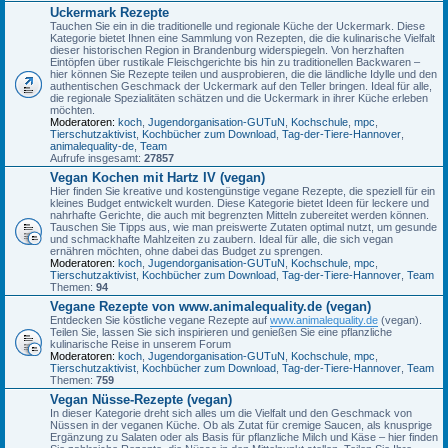
Uckermark Rezepte
Tauchen Sie ein in die traditionelle und regionale Küche der Uckermark. Diese
Kategorie bietet Ihnen eine Sammlung von Rezepten, die die kulinarische Vielfalt
dieser historischen Region in Brandenburg widerspiegeln. Von herzhaften
Eintöpfen über rustikale Fleischgerichte bis hin zu traditionellen Backwaren –
hier können Sie Rezepte teilen und ausprobieren, die die ländliche Idylle und den
authentischen Geschmack der Uckermark auf den Teller bringen. Ideal für alle,
die regionale Spezialitäten schätzen und die Uckermark in ihrer Küche erleben
möchten.
Moderatoren:
koch
,
Jugendorganisation-GUTuN
,
Kochschule
,
mpc
,
Tierschutzaktivist
,
Kochbücher zum Download
,
Tag-der-Tiere-Hannover
,
animalequality-de
,
Team
Aufrufe insgesamt:
27857
Vegan Kochen mit Hartz IV (vegan)
Hier finden Sie kreative und kostengünstige vegane Rezepte, die speziell für ein
kleines Budget entwickelt wurden. Diese Kategorie bietet Ideen für leckere und
nahrhafte Gerichte, die auch mit begrenzten Mitteln zubereitet werden können.
Tauschen Sie Tipps aus, wie man preiswerte Zutaten optimal nutzt, um gesunde
und schmackhafte Mahlzeiten zu zaubern. Ideal für alle, die sich vegan
ernähren möchten, ohne dabei das Budget zu sprengen.
Moderatoren:
koch
,
Jugendorganisation-GUTuN
,
Kochschule
,
mpc
,
Tierschutzaktivist
,
Kochbücher zum Download
,
Tag-der-Tiere-Hannover
,
Team
Themen:
94
Vegane Rezepte von www.animalequality.de (vegan)
Entdecken Sie köstliche vegane Rezepte auf
www.animalequality.de
(vegan).
Teilen Sie, lassen Sie sich inspirieren und genießen Sie eine pflanzliche
kulinarische Reise in unserem Forum
Moderatoren:
koch
,
Jugendorganisation-GUTuN
,
Kochschule
,
mpc
,
Tierschutzaktivist
,
Kochbücher zum Download
,
Tag-der-Tiere-Hannover
,
Team
Themen:
759
Vegan Nüsse-Rezepte (vegan)
In dieser Kategorie dreht sich alles um die Vielfalt und den Geschmack von
Nüssen in der veganen Küche. Ob als Zutat für cremige Saucen, als knusprige
Ergänzung zu Salaten oder als Basis für pflanzliche Milch und Käse – hier finden