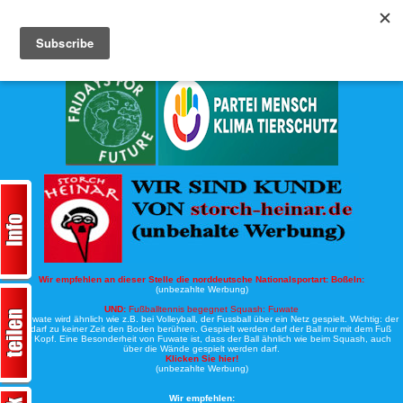
Köche-Nord.de
Werbung:
Wir empfehlen an dieser Stelle die norddeutsche Nationalsportart:
Boßeln:
(unbezahlte Werbung)
UND:
Fußballtennis begegnet Squash: Fuwate
Bei Fuwate wird ähnlich wie z.B. bei Volleyball, der Fussball über ein Netz gespielt. Wichtig: der
Ball darf zu keiner Zeit den Boden berühren. Gespielt werden darf der Ball nur mit dem Fuß
oder Kopf. Eine Besonderheit von Fuwate ist, dass der Ball ähnlich wie beim Squash, auch
über die Wände gespielt werden darf.
Klicken Sie hier!
(unbezahlte Werbung)
Wir empfehlen: