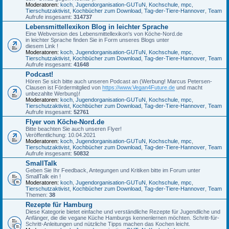
Moderatoren:
koch
,
Jugendorganisation-GUTuN
,
Kochschule
,
mpc
,
Tierschutzaktivist
,
Kochbücher zum Download
,
Tag-der-Tiere-Hannover
,
Team
Aufrufe insgesamt:
314737
Lebensmittellexikon Blog in leichter Sprache
Eine Webversion des Lebensmittellexikon's von Köche-Nord.de
in leichter Sprache finden Sie in Form unseres Blogs unter
diesem Link !
Moderatoren:
koch
,
Jugendorganisation-GUTuN
,
Kochschule
,
mpc
,
Tierschutzaktivist
,
Kochbücher zum Download
,
Tag-der-Tiere-Hannover
,
Team
Aufrufe insgesamt:
41648
Podcast!
Hören Se sich bitte auch unseren Podcast an (Werbung! Marcus Petersen-
Clausen ist Fördermitglied von
https://www.Vegan4Future.de
und macht
unbezahlte Werbung)!
Moderatoren:
koch
,
Jugendorganisation-GUTuN
,
Kochschule
,
mpc
,
Tierschutzaktivist
,
Kochbücher zum Download
,
Tag-der-Tiere-Hannover
,
Team
Aufrufe insgesamt:
52761
Flyer von Köche-Nord.de
Bitte beachten Sie auch unseren Flyer!
Veröffentlichung: 10.04.2021
Moderatoren:
koch
,
Jugendorganisation-GUTuN
,
Kochschule
,
mpc
,
Tierschutzaktivist
,
Kochbücher zum Download
,
Tag-der-Tiere-Hannover
,
Team
Aufrufe insgesamt:
50832
SmallTalk
Geben Sie Ihr Feedback, Antegungen und Kritiken bitte im Forum unter
SmallTalk ein !
Moderatoren:
koch
,
Jugendorganisation-GUTuN
,
Kochschule
,
mpc
,
Tierschutzaktivist
,
Kochbücher zum Download
,
Tag-der-Tiere-Hannover
,
Team
Themen:
38
Rezepte für Hamburg
Diese Kategorie bietet einfache und verständliche Rezepte für Jugendliche und
Anfänger, die die vegane Küche Hamburgs kennenlernen möchten. Schritt-für-
Schritt-Anleitungen und nützliche Tipps machen das Kochen leicht.