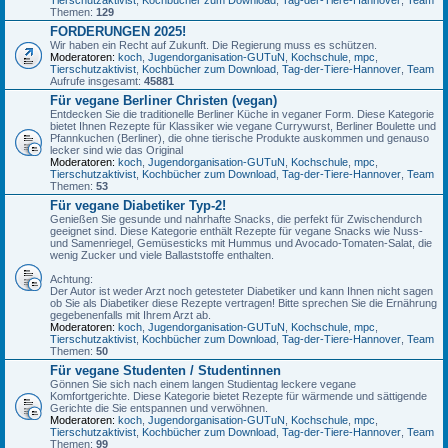
Themen:
129
FORDERUNGEN 2025!
Wir haben ein Recht auf Zukunft. Die Regierung muss es schützen.
Moderatoren:
koch
,
Jugendorganisation-GUTuN
,
Kochschule
,
mpc
,
Tierschutzaktivist
,
Kochbücher zum Download
,
Tag-der-Tiere-Hannover
,
Team
Aufrufe insgesamt:
45881
Für vegane Berliner Christen (vegan)
Entdecken Sie die traditionelle Berliner Küche in veganer Form. Diese Kategorie
bietet Ihnen Rezepte für Klassiker wie vegane Currywurst, Berliner Boulette und
Pfannkuchen (Berliner), die ohne tierische Produkte auskommen und genauso
lecker sind wie das Original
Moderatoren:
koch
,
Jugendorganisation-GUTuN
,
Kochschule
,
mpc
,
Tierschutzaktivist
,
Kochbücher zum Download
,
Tag-der-Tiere-Hannover
,
Team
Themen:
53
Für vegane Diabetiker Typ-2!
Genießen Sie gesunde und nahrhafte Snacks, die perfekt für Zwischendurch
geeignet sind. Diese Kategorie enthält Rezepte für vegane Snacks wie Nuss-
und Samenriegel, Gemüsesticks mit Hummus und Avocado-Tomaten-Salat, die
wenig Zucker und viele Ballaststoffe enthalten.
Achtung:
Der Autor ist weder Arzt noch getesteter Diabetiker und kann Ihnen nicht sagen
ob Sie als Diabetiker diese Rezepte vertragen! Bitte sprechen Sie die Ernährung
gegebenenfalls mit Ihrem Arzt ab.
Moderatoren:
koch
,
Jugendorganisation-GUTuN
,
Kochschule
,
mpc
,
Tierschutzaktivist
,
Kochbücher zum Download
,
Tag-der-Tiere-Hannover
,
Team
Themen:
50
Für vegane Studenten / Studentinnen
Gönnen Sie sich nach einem langen Studientag leckere vegane
Komfortgerichte. Diese Kategorie bietet Rezepte für wärmende und sättigende
Gerichte die Sie entspannen und verwöhnen.
Moderatoren:
koch
,
Jugendorganisation-GUTuN
,
Kochschule
,
mpc
,
Tierschutzaktivist
,
Kochbücher zum Download
,
Tag-der-Tiere-Hannover
,
Team
Themen:
99