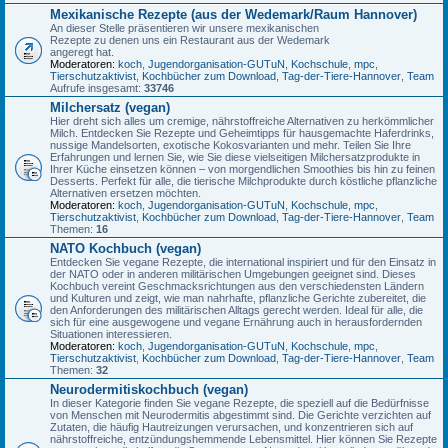
Mexikanische Rezepte (aus der Wedemark/Raum Hannover)
An dieser Stelle präsentieren wir unsere mexikanischen
Rezepte zu denen uns ein Restaurant aus der Wedemark
angeregt hat.
Moderatoren:
koch
,
Jugendorganisation-GUTuN
,
Kochschule
,
mpc
,
Tierschutzaktivist
,
Kochbücher zum Download
,
Tag-der-Tiere-Hannover
,
Team
Aufrufe insgesamt:
33746
Milchersatz (vegan)
Hier dreht sich alles um cremige, nährstoffreiche Alternativen zu herkömmlicher
Milch. Entdecken Sie Rezepte und Geheimtipps für hausgemachte Haferdrinks,
nussige Mandelsorten, exotische Kokosvarianten und mehr. Teilen Sie Ihre
Erfahrungen und lernen Sie, wie Sie diese vielseitigen Milchersatzprodukte in
Ihrer Küche einsetzen können – von morgendlichen Smoothies bis hin zu feinen
Desserts. Perfekt für alle, die tierische Milchprodukte durch köstliche pflanzliche
Alternativen ersetzen möchten.
Moderatoren:
koch
,
Jugendorganisation-GUTuN
,
Kochschule
,
mpc
,
Tierschutzaktivist
,
Kochbücher zum Download
,
Tag-der-Tiere-Hannover
,
Team
Themen:
16
NATO Kochbuch (vegan)
Entdecken Sie vegane Rezepte, die international inspiriert und für den Einsatz in
der NATO oder in anderen militärischen Umgebungen geeignet sind. Dieses
Kochbuch vereint Geschmacksrichtungen aus den verschiedensten Ländern
und Kulturen und zeigt, wie man nahrhafte, pflanzliche Gerichte zubereitet, die
den Anforderungen des militärischen Alltags gerecht werden. Ideal für alle, die
sich für eine ausgewogene und vegane Ernährung auch in herausfordernden
Situationen interessieren.
Moderatoren:
koch
,
Jugendorganisation-GUTuN
,
Kochschule
,
mpc
,
Tierschutzaktivist
,
Kochbücher zum Download
,
Tag-der-Tiere-Hannover
,
Team
Themen:
32
Neurodermitiskochbuch (vegan)
In dieser Kategorie finden Sie vegane Rezepte, die speziell auf die Bedürfnisse
von Menschen mit Neurodermitis abgestimmt sind. Die Gerichte verzichten auf
Zutaten, die häufig Hautreizungen verursachen, und konzentrieren sich auf
nährstoffreiche, entzündungshemmende Lebensmittel. Hier können Sie Rezepte