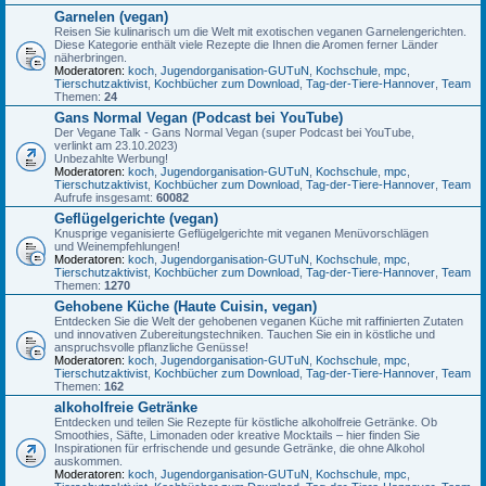
Garnelen (vegan)
Reisen Sie kulinarisch um die Welt mit exotischen veganen Garnelengerichten.
Diese Kategorie enthält viele Rezepte die Ihnen die Aromen ferner Länder
näherbringen.
Moderatoren:
koch
,
Jugendorganisation-GUTuN
,
Kochschule
,
mpc
,
Tierschutzaktivist
,
Kochbücher zum Download
,
Tag-der-Tiere-Hannover
,
Team
Themen:
24
Gans Normal Vegan (Podcast bei YouTube)
Der Vegane Talk - Gans Normal Vegan (super Podcast bei YouTube,
verlinkt am 23.10.2023)
Unbezahlte Werbung!
Moderatoren:
koch
,
Jugendorganisation-GUTuN
,
Kochschule
,
mpc
,
Tierschutzaktivist
,
Kochbücher zum Download
,
Tag-der-Tiere-Hannover
,
Team
Aufrufe insgesamt:
60082
Geflügelgerichte (vegan)
Knusprige veganisierte Geflügelgerichte mit veganen Menüvorschlägen
und Weinempfehlungen!
Moderatoren:
koch
,
Jugendorganisation-GUTuN
,
Kochschule
,
mpc
,
Tierschutzaktivist
,
Kochbücher zum Download
,
Tag-der-Tiere-Hannover
,
Team
Themen:
1270
Gehobene Küche (Haute Cuisin, vegan)
Entdecken Sie die Welt der gehobenen veganen Küche mit raffinierten Zutaten
und innovativen Zubereitungstechniken. Tauchen Sie ein in köstliche und
anspruchsvolle pflanzliche Genüsse!
Moderatoren:
koch
,
Jugendorganisation-GUTuN
,
Kochschule
,
mpc
,
Tierschutzaktivist
,
Kochbücher zum Download
,
Tag-der-Tiere-Hannover
,
Team
Themen:
162
alkoholfreie Getränke
Entdecken und teilen Sie Rezepte für köstliche alkoholfreie Getränke. Ob
Smoothies, Säfte, Limonaden oder kreative Mocktails – hier finden Sie
Inspirationen für erfrischende und gesunde Getränke, die ohne Alkohol
auskommen.
Moderatoren:
koch
,
Jugendorganisation-GUTuN
,
Kochschule
,
mpc
,