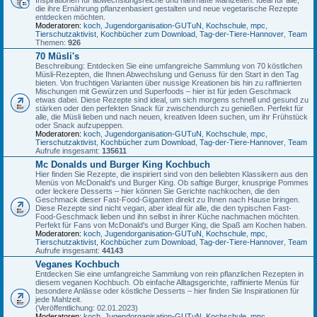
die ihre Ernährung pflanzenbasiert gestalten und neue vegetarische Rezepte
entdecken möchten.
Moderatoren:
koch
,
Jugendorganisation-GUTuN
,
Kochschule
,
mpc
,
Tierschutzaktivist
,
Kochbücher zum Download
,
Tag-der-Tiere-Hannover
,
Team
Themen:
926
70 Müsli's
Beschreibung: Entdecken Sie eine umfangreiche Sammlung von 70 köstlichen
Müsli-Rezepten, die Ihnen Abwechslung und Genuss für den Start in den Tag
bieten. Von fruchtigen Varianten über nussige Kreationen bis hin zu raffinierten
Mischungen mit Gewürzen und Superfoods – hier ist für jeden Geschmack
etwas dabei. Diese Rezepte sind ideal, um sich morgens schnell und gesund zu
stärken oder den perfekten Snack für zwischendurch zu genießen. Perfekt für
alle, die Müsli lieben und nach neuen, kreativen Ideen suchen, um ihr Frühstück
oder Snack aufzupeppen.
Moderatoren:
koch
,
Jugendorganisation-GUTuN
,
Kochschule
,
mpc
,
Tierschutzaktivist
,
Kochbücher zum Download
,
Tag-der-Tiere-Hannover
,
Team
Aufrufe insgesamt:
135611
Mc Donalds und Burger King Kochbuch
Hier finden Sie Rezepte, die inspiriert sind von den beliebten Klassikern aus den
Menüs von McDonald's und Burger King. Ob saftige Burger, knusprige Pommes
oder leckere Desserts – hier können Sie Gerichte nachkochen, die den
Geschmack dieser Fast-Food-Giganten direkt zu Ihnen nach Hause bringen.
Diese Rezepte sind nicht vegan, aber ideal für alle, die den typischen Fast-
Food-Geschmack lieben und ihn selbst in ihrer Küche nachmachen möchten.
Perfekt für Fans von McDonald's und Burger King, die Spaß am Kochen haben.
Moderatoren:
koch
,
Jugendorganisation-GUTuN
,
Kochschule
,
mpc
,
Tierschutzaktivist
,
Kochbücher zum Download
,
Tag-der-Tiere-Hannover
,
Team
Aufrufe insgesamt:
44143
Veganes Kochbuch
Entdecken Sie eine umfangreiche Sammlung von rein pflanzlichen Rezepten in
diesem veganen Kochbuch. Ob einfache Alltagsgerichte, raffinierte Menüs für
besondere Anlässe oder köstliche Desserts – hier finden Sie Inspirationen für
jede Mahlzeit.
(Veröffentlichung: 02.01.2023)
Moderatoren:
koch
,
Jugendorganisation-GUTuN
,
Kochschule
,
mpc
,