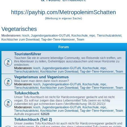
https://payhip.com/MetropolenimSchatten
(Werbung in eigener Sache)
Vegetarisches
Moderatoren:
koch
,
Jugendorganisation-GUTuN
,
Kochschule
,
mpc
,
Tierschutzaktivist
,
Kochbücher zum Download
,
Tag-der-Tiere-Hannover
,
Team
Forum
Touristenführer
Tauchen Sie ein in unsere lebendige Community, wo Reisende sich treffen, um
ihre Abenteuer zu teilen, Geheimtipps auszutauschen und neue Horizonte zu
entdecken.
Moderatoren:
koch
,
Jugendorganisation-GUTuN
,
Kochschule
,
mpc
,
Tierschutzaktivist
,
Kochbücher zum Download
,
Tag-der-Tiere-Hannover
,
Team
Vegetarismus und Veganismus
Was kann man denn dann noch essen?
Moderatoren:
koch
,
Jugendorganisation-GUTuN
,
Kochschule
,
mpc
,
Tierschutzaktivist
,
Kochbücher zum Download
,
Tag-der-Tiere-Hannover
,
Team
Tofukochbuch
Unser Tofu Kochbuch ist nicht für Hardcoreveganer gedacht und ist nicht
vegan. Es soll nur zeigen das dass Lebensmittel Tofu (wenn es richtig
zubereitet ist) gut schmecken kann (Veröffentlichung: 06.02.2021)!
Moderatoren:
koch
,
Jugendorganisation-GUTuN
,
Kochschule
,
mpc
,
Tierschutzaktivist
,
Kochbücher zum Download
,
Tag-der-Tiere-Hannover
,
Team
Aufrufe insgesamt:
62628
Tofukochbuch (Teil 2)
Unser zweites Tofu Kochbuch ist auch nicht für Hardcoreveganer gedacht und
ist nicht vegan. Es soll nur zeigen das dass Lebensmittel Tofu (wenn es richtig