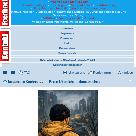
»
Manfred Mistkäfer Magazin
»
Animalequality.de
»
Loveveg.de
»
Vier-pfoten.de/
»
Foodwatch.org
»
Bund-Niedersachsen.de
»
Niedersachsen.nabu.de
(Marcus Petersen-Clausen ist ehrenamtliches Mitglied im BUND-Niedersachsen und
Niedersachsen Nabu)
»
WWF.de
»
Greenpeace.de
»
Peta.de
(wir haben allerdings nichts mit diesen Seiten zu tun!)
Startseite
Impressum
Datenschutz
Links
Gemeindebrief
Saison-Kalender
NEU: Vokabeltrainer (Saechsischvokabeln V: 1.2)!
Kostenlose Kochbuecher
Schnellzugriff
Linkliste
FAQ
Link zu uns
Registrieren
Anmelden
kostenlose Kochrezepte und kostenlose Kochbücher
Foren-Übersicht
Vegetarisches
uc
he