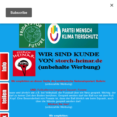
Köche-Nord.de
Werbung:
Wir empfehlen an dieser Stelle die norddeutsche Nationalsportart:
Boßeln:
(unbezahlte Werbung)
UND:
Fußballtennis begegnet Squash: Fuwate
Bei Fuwate wird ähnlich wie z.B. bei Volleyball, der Fussball über ein Netz gespielt. Wichtig: der
Ball darf zu keiner Zeit den Boden berühren. Gespielt werden darf der Ball nur mit dem Fuß
oder Kopf. Eine Besonderheit von Fuwate ist, dass der Ball ähnlich wie beim Squash, auch
über die Wände gespielt werden darf.
Klicken Sie hier!
(unbezahlte Werbung)
Wir empfehlen: