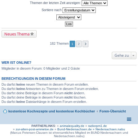
Themen der letzten Zeit anzeigen:
Sortiere nach
Neues Thema
182 Themen
1
2
Gehe zu
WER IST ONLINE?
Mitglieder in diesem Forum: 0 Mitglieder und 2 Gäste
BERECHTIGUNGEN IN DIESEM FORUM
Du darfst
keine
neuen Themen in diesem Forum erstellen.
Du darfst
keine
Antworten zu Themen in diesem Forum erstellen.
Du darfst deine Beiträge in diesem Forum
nicht
ändern.
Du darfst deine Beiträge in diesem Forum
nicht
löschen.
Du darfst
keine
Dateianhänge in diesem Forum erstellen.
kostenlose Kochrezepte und kostenlose Kochbücher
Foren-Übersicht
PARTNERLINKS:
»
animalequality.de
»
radiorpm1.de
»
zur-alten-post-ammeloe.de
»
Bund-Niedersachsen.de »
Niedersachsen.nabu
(Marcus Petersen-Clausen ist ehrenamtliches Mitglied im BUND-Niedersachsen und
Niedersachsen.nabu)