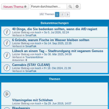
Neues Thema
182 Themen
1
2
Bekanntmachungen
40 Dinge, die Sie bedenken sollten, wenn die AfD regiert
Letzter Beitrag von
koch
«
So 5. Jul 2026, 02:24
Verfasst in
SmallTalk
6 Gründe, warum Fische im Wasser bleiben sollten
Letzter Beitrag von
koch
«
So 14. Sep 2025, 22:35
Verfasst in
SmallTalk
Lübeck an einem Tag – Stadtrundgang mit veganem Genuss
Letzter Beitrag von
koch
«
So 30. Mär 2025, 04:09
Verfasst in
Touristenführer
Antworten:
8
Cannabis (STAY CLEAN!)
Letzter Beitrag von
koch
«
Fr 18. Okt 2024, 21:39
Verfasst in
SmallTalk
Themen
Vitamingelee mit Schlehen
Letzter Beitrag von
koch
«
Sa 29. Jun 2019, 14:07
Blaubeereis