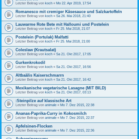
Letzter Beitrag von
koch
«
Mo 22. Apr 2019, 17:54
Romanesco mit cremiger Käsesauce und Salzkartoffeln
Letzter Beitrag von
koch
«
Sa 26. Mai 2018, 21:40
Lauwarme Rote Bete mit Halloumi und Postelein
Letzter Beitrag von
koch
«
Fr 25. Mai 2018, 21:07
Postelein (Portulak) Malfatti
Letzter Beitrag von
koch
«
Fr 25. Mai 2018, 21:00
Coleslaw (Krautsalat)
Letzter Beitrag von
koch
«
Sa 21. Okt 2017, 17:05
Gurkenkrokodil
Letzter Beitrag von
koch
«
Sa 21. Okt 2017, 16:56
Altbaälis Kaiserschmarrn
Letzter Beitrag von
koch
«
Sa 21. Okt 2017, 16:42
Mexikanische vegetarische Lasagne (MIT BILD)
Letzter Beitrag von
koch
«
Sa 21. Okt 2017, 03:13
:Steinpilze auf klassische Art
Letzter Beitrag von
animale
«
Mo 7. Dez 2015, 22:38
Ananas-Paprika-Curry in Kokosmilch
Letzter Beitrag von
animale
«
Mo 7. Dez 2015, 22:37
Apfelsinen-Flocken
Letzter Beitrag von
animale
«
Mo 7. Dez 2015, 22:36
Auberginencurry