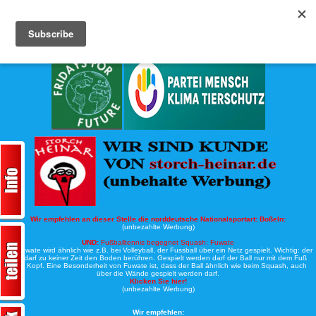
Köche-Nord.de
Werbung:
Wir empfehlen an dieser Stelle die norddeutsche Nationalsportart:
Boßeln:
(unbezahlte Werbung)
UND:
Fußballtennis begegnet Squash: Fuwate
Bei Fuwate wird ähnlich wie z.B. bei Volleyball, der Fussball über ein Netz gespielt. Wichtig: der
Ball darf zu keiner Zeit den Boden berühren. Gespielt werden darf der Ball nur mit dem Fuß
oder Kopf. Eine Besonderheit von Fuwate ist, dass der Ball ähnlich wie beim Squash, auch
über die Wände gespielt werden darf.
Klicken Sie hier!
(unbezahlte Werbung)
Wir empfehlen: