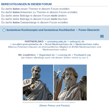
BERECHTIGUNGEN IN DIESEM FORUM
Du darfst
keine
neuen Themen in diesem Forum erstellen.
Du darfst
keine
Antworten zu Themen in diesem Forum erstellen.
Du darfst deine Beiträge in diesem Forum
nicht
ändern.
Du darfst deine Beiträge in diesem Forum
nicht
löschen.
Du darfst
keine
Dateianhänge in diesem Forum erstellen.
kostenlose Kochrezepte und kostenlose Kochbücher
Foren-Übersicht
PARTNERLINKS:
»
animalequality.de
»
radiorpm1.de
»
zur-alten-post-ammeloe.de
»
Bund-Niedersachsen.de »
Niedersachsen.nabu
(Marcus Petersen-Clausen ist ehrenamtliches Mitglied im BUND-Niedersachsen und
Niedersachsen.nabu)
Wir empfehlen:
»
Veganstart.de
»
Loveveg.de
»
Foodwatch.org
(wir haben allerdings auch mit diesen Seiten nichts zu tun !)
(Simon Petrus und Paulus)