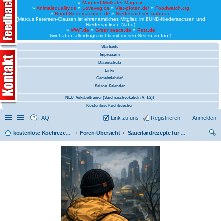
»
Manfred Mistkäfer Magazin
»
Animalequality.de
»
Loveveg.de
»
Vier-pfoten.de/
»
Foodwatch.org
»
Bund-Niedersachsen.de
»
Niedersachsen.nabu.de
(Marcus Petersen-Clausen ist ehrenamtliches Mitglied im BUND-Niedersachsen und
Niedersachsen Nabu)
»
WWF.de
»
Greenpeace.de
»
Peta.de
(wir haben allerdings nichts mit diesen Seiten zu tun!)
Startseite
Impressum
Datenschutz
Links
Gemeindebrief
Saison-Kalender
NEU: Vokabeltrainer (Saechsischvokabeln V: 1.2)!
Kostenlose Kochbuecher
Schnellzugriff
Linkliste
FAQ
Link zu uns
Registrieren
Anmelden
kostenlose Kochrezepte und kostenlose Kochbücher
Foren-Übersicht
Sauerlandrezepte für einen Minister (CDU)
uc
he