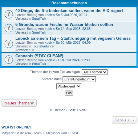
Bekanntmachungen
40 Dinge, die Sie bedenken sollten, wenn die AfD regiert
Letzter Beitrag von
koch
«
So 5. Jul 2026, 02:24
Verfasst in
SmallTalk
6 Gründe, warum Fische im Wasser bleiben sollten
Letzter Beitrag von
koch
«
So 14. Sep 2025, 22:35
Verfasst in
SmallTalk
Lübeck an einem Tag – Stadtrundgang mit veganem Genuss
Letzter Beitrag von
koch
«
So 30. Mär 2025, 04:09
Verfasst in
Touristenführer
Antworten:
8
Cannabis (STAY CLEAN!)
Letzter Beitrag von
koch
«
Fr 18. Okt 2024, 21:39
Verfasst in
SmallTalk
Themen der letzten Zeit anzeigen:
Sortiere nach
Neues Thema
0 Themen • Seite
1
von
1
Gehe zu
WER IST ONLINE?
Mitglieder in diesem Forum: 0 Mitglieder und 1 Gast