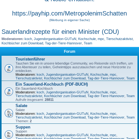
https://payhip.com/MetropolenimSchatten
(Werbung in eigener Sache)
Sauerlandrezepte für einen Minister (CDU)
Moderatoren:
koch
,
Jugendorganisation-GUTuN
,
Kochschule
,
mpc
,
Tierschutzaktivist
,
Kochbücher zum Download
,
Tag-der-Tiere-Hannover
,
Team
Forum
Touristenführer
Tauchen Sie ein in unsere lebendige Community, wo Reisende sich treffen, um
ihre Abenteuer zu teilen, Geheimtipps auszutauschen und neue Horizonte zu
entdecken.
Moderatoren:
koch
,
Jugendorganisation-GUTuN
,
Kochschule
,
mpc
,
Tierschutzaktivist
,
Kochbücher zum Download
,
Tag-der-Tiere-Hannover
,
Team
Ein Sauerland-Kochbuch (PDF-BUCH)
Ein Sauerland-Kochbuch
Moderatoren:
koch
,
Jugendorganisation-GUTuN
,
Kochschule
,
mpc
,
Tierschutzaktivist
,
Kochbücher zum Download
,
Tag-der-Tiere-Hannover
,
Team
Aufrufe insgesamt:
28811
Salate
Salate
Moderatoren:
koch
,
Jugendorganisation-GUTuN
,
Kochschule
,
mpc
,
Tierschutzaktivist
,
Kochbücher zum Download
,
Tag-der-Tiere-Hannover
,
Team
Themen:
2
Suppen
Suppen
Moderatoren:
koch
,
Jugendorganisation-GUTuN
,
Kochschule
,
mpc
,
Tierschutzaktivist
,
Kochbücher zum Download
,
Tag-der-Tiere-Hannover
,
Team