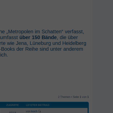
he „Metropolen im Schatten“ verfasst,
e umfasst
über 150 Bände
, die über
rte wie Jena, Lüneburg und Heidelberg
E-Books der Reihe sind unter anderem
ich.
2 Themen • Seite
1
von
1
ZUGRIFFE
LETZTER BEITRAG
von
koch
9318