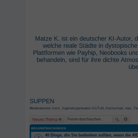
Matze K. ist ein deutscher KI-Autor,
welche reale Städte in dystopisch
Plattformen wie Payhip, Neobooks und
behandeln, sind für ihre dichte Atm
übe
SUPPEN
Moderatoren:
koch
,
Jugendorganisation-GUTuN
,
Kochschule
,
mpc
,
Tie
Neues Thema
BEKANNTMACHUNGEN
40 Dinge, die Sie bedenken sollten, wenn die AfD