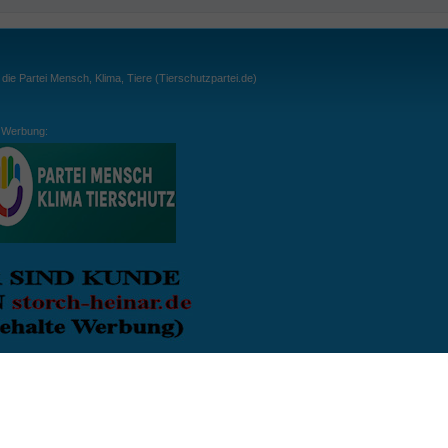
ie Partei Mensch, Klima, Tiere (Tierschutzpartei.de)
Werbung:
ln:
gespielt. Wichtig: der Ball darf zu keiner Zeit den Boden berühren. Gespielt werden
, dass der Ball ähnlich wie beim Squash, auch über die Wände gespielt werden darf.