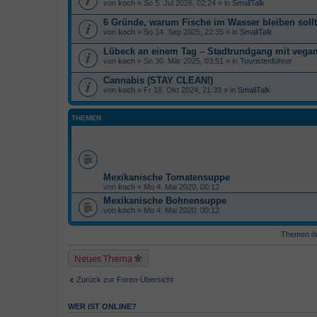
von
koch
» So 5. Jul 2026, 02:24 » in
SmallTalk
6 Gründe, warum Fische im Wasser bleiben soll
von
koch
» So 14. Sep 2025, 22:35 » in
SmallTalk
Lübeck an einem Tag – Stadtrundgang mit veg
von
koch
» So 30. Mär 2025, 03:51 » in
Touristenführer
Cannabis (STAY CLEAN!)
von
koch
» Fr 18. Okt 2024, 21:39 » in
SmallTalk
THEMEN
Mexikanische Tomatensuppe
von
koch
» Mo 4. Mai 2020, 00:12
Mexikanische Bohnensuppe
von
koch
» Mo 4. Mai 2020, 00:12
Themen der
Neues Thema
Zurück zur Foren-Übersicht
WER IST ONLINE?