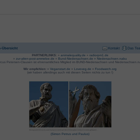
-Übersicht
Kontakt
Das Te
PARTNERLINKS:
»
animalequality.de
»
radiorpm1.de
»
zur-alten-post-ammeloe.de
»
Bund-Niedersachsen.de »
Niedersachsen.nabu
rcus Petersen-Clausen ist ehrenamtliches Mitglied im BUND-Niedersachsen und Niedersachsen.n
Wir empfehlen:
»
Veganstart.de
»
Loveveg.de
»
Foodwatch.org
(wir haben allerdings auch mit diesen Seiten nichts zu tun !)
(Simon Petrus und Paulus)