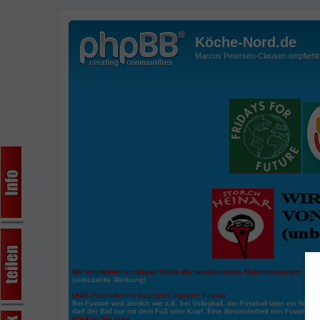
Köche-Nord.de
Marcus Petersen-Clausen empfiehlt d
Wir empfehlen an dieser Stelle die norddeutsche Nationalsportart:
Boße
(unbezahlte Werbung)
UND:
Fußballtennis begegnet Squash: Fuwate
Bei Fuwate wird ähnlich wie z.B. bei Volleyball, der Fussball über ein Netz 
darf der Ball nur mit dem Fuß oder Kopf. Eine Besonderheit von Fuwate ist
Klicken Sie hier!