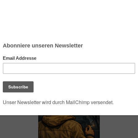
chsen und Niedersachsen Nabu)
debrief
Saison-Kalender
NEU: Vokabeltrainer (Saechsischvokabeln V: 1.
-Übersicht
Exotisches
Mexikanische Gerichte (aus der Wedemark)
SUPPEN