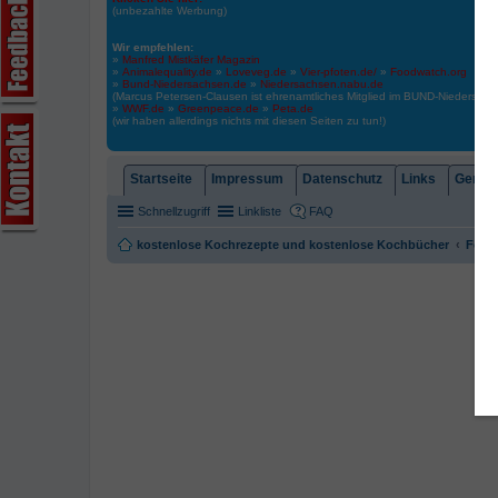
(unbezahlte Werbung)
Wir empfehlen:
»
Manfred Mistkäfer Magazin
»
Animalequality.de
»
Loveveg.de
»
Vier-pfoten.de/
»
Foodwatch.org
»
Bund-Niedersachsen.de
»
Niedersachsen.nabu.de
(Marcus Petersen-Clausen ist ehrenamtliches Mitglied im BUND-Niedersa
»
WWF.de
»
Greenpeace.de
»
Peta.de
(wir haben allerdings nichts mit diesen Seiten zu tun!)
Startseite
Impressum
Datenschutz
Links
Gemein
Schnellzugriff
Linkliste
FAQ
kostenlose Kochrezepte und kostenlose Kochbücher
Foren