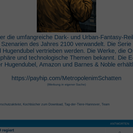
 der die umfangreiche Dark- und Urban-Fantasy-Rei
e Szenarien des Jahres 2100 verwandelt. Die Seri
 Hugendubel vertrieben werden. Die Werke, die O
osphäre und technologische Themen bekannt. Die 
r Hugendubel, Amazon und Barnes & Noble erhältl
https://payhip.com/MetropolenimSchatten
(Werbung in eigener Sache)
rschutzaktivist
,
Kochbücher zum Download
,
Tag-der-Tiere-Hannover
,
Team
ANTWORTEN
 regiert
0