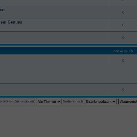
ten
0
anem Genuss
8
0
ANTWORTEN
0
0
 letzten Zeit anzeigen:
Sortiere nach