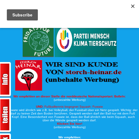
Köche-Nord.de
Werbung:
Wir empfehlen an dieser Stelle die norddeutsche Nationalsportart:
Boßeln:
(unbezahlte Werbung)
UND:
Fußballtennis begegnet Squash: Fuwate
Bei Fuwate wird ähnlich wie z.B. bei Volleyball, der Fussball über ein Netz gespielt. Wichtig: der
Ball darf zu keiner Zeit den Boden berühren. Gespielt werden darf der Ball nur mit dem Fuß
oder Kopf. Eine Besonderheit von Fuwate ist, dass der Ball ähnlich wie beim Squash, auch
über die Wände gespielt werden darf.
Klicken Sie hier!
(unbezahlte Werbung)
Wir empfehlen: