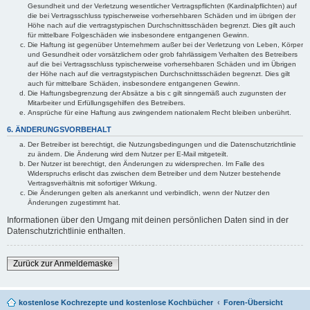
Gesundheit und der Verletzung wesentlicher Vertragspflichten (Kardinalpflichten) auf
die bei Vertragsschluss typischerweise vorhersehbaren Schäden und im übrigen der
Höhe nach auf die vertragstypischen Durchschnittsschäden begrenzt. Dies gilt auch
für mittelbare Folgeschäden wie insbesondere entgangenen Gewinn.
Die Haftung ist gegenüber Unternehmern außer bei der Verletzung von Leben, Körper
und Gesundheit oder vorsätzlichem oder grob fahrlässigem Verhalten des Betreibers
auf die bei Vertragsschluss typischerweise vorhersehbaren Schäden und im Übrigen
der Höhe nach auf die vertragstypischen Durchschnittsschäden begrenzt. Dies gilt
auch für mittelbare Schäden, insbesondere entgangenen Gewinn.
Die Haftungsbegrenzung der Absätze a bis c gilt sinngemäß auch zugunsten der
Mitarbeiter und Erfüllungsgehilfen des Betreibers.
Ansprüche für eine Haftung aus zwingendem nationalem Recht bleiben unberührt.
6. ÄNDERUNGSVORBEHALT
Der Betreiber ist berechtigt, die Nutzungsbedingungen und die Datenschutzrichtlinie
zu ändern. Die Änderung wird dem Nutzer per E-Mail mitgeteilt.
Der Nutzer ist berechtigt, den Änderungen zu widersprechen. Im Falle des
Widerspruchs erlischt das zwischen dem Betreiber und dem Nutzer bestehende
Vertragsverhältnis mit sofortiger Wirkung.
Die Änderungen gelten als anerkannt und verbindlich, wenn der Nutzer den
Änderungen zugestimmt hat.
Informationen über den Umgang mit deinen persönlichen Daten sind in der
Datenschutzrichtlinie enthalten.
Zurück zur Anmeldemaske
kostenlose Kochrezepte und kostenlose Kochbücher
Foren-Übersicht