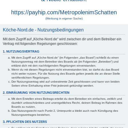
https://payhip.com/MetropolenimSchatten
(Werbung in eigener Sache)
Köche-Nord.de - Nutzungsbedingungen
Mit dem Zugriff auf „Köche-Nord.de“ wird zwischen dir und dem Betreiber ein
Vertrag mit folgenden Regelungen geschlossen:
1. NUTZUNGSVERTRAG
Mit dem Zugriff auf „Köche-Nord.de“ (im Folgenden „das Board“) schließt du einen
Nutzungsvertrag mit dem Betreiber des Boards ab (im Folgenden „Betreiber“) und
erklärst dich mit den nachfolgenden Regelungen einverstanden.
Wenn du mit diesen Regelungen nicht einverstanden bist, so darfst du das Board
nicht weiter nutzen. Für die Nutzung des Boards gelten jeweils die an dieser Stelle
veröffentlichten Regelungen.
Der Nutzungsvertrag wird auf unbestimmte Zeit geschlossen und kann von beiden
Seiten ohne Einhaltung einer Frist jederzeit gekündigt werden.
2. EINRÄUMUNG VON NUTZUNGSRECHTEN
Mit dem Erstellen eines Beitrags erteilst du dem Betreiber ein einfaches, zeitlich und
räumlich unbeschränktes und unentgeltliches Recht, deinen Beitrag im Rahmen des
Boards zu nutzen.
Das Nutzungsrecht nach Punkt 2, Unterpunkt a bleibt auch nach Kündigung des
Nutzungsvertrages bestehen.
3. PFLICHTEN DES NUTZERS