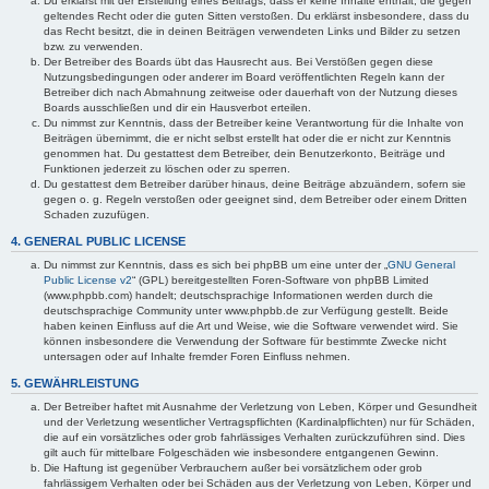
Du erklärst mit der Erstellung eines Beitrags, dass er keine Inhalte enthält, die gegen
geltendes Recht oder die guten Sitten verstoßen. Du erklärst insbesondere, dass du
das Recht besitzt, die in deinen Beiträgen verwendeten Links und Bilder zu setzen
bzw. zu verwenden.
Der Betreiber des Boards übt das Hausrecht aus. Bei Verstößen gegen diese
Nutzungsbedingungen oder anderer im Board veröffentlichten Regeln kann der
Betreiber dich nach Abmahnung zeitweise oder dauerhaft von der Nutzung dieses
Boards ausschließen und dir ein Hausverbot erteilen.
Du nimmst zur Kenntnis, dass der Betreiber keine Verantwortung für die Inhalte von
Beiträgen übernimmt, die er nicht selbst erstellt hat oder die er nicht zur Kenntnis
genommen hat. Du gestattest dem Betreiber, dein Benutzerkonto, Beiträge und
Funktionen jederzeit zu löschen oder zu sperren.
Du gestattest dem Betreiber darüber hinaus, deine Beiträge abzuändern, sofern sie
gegen o. g. Regeln verstoßen oder geeignet sind, dem Betreiber oder einem Dritten
Schaden zuzufügen.
4. GENERAL PUBLIC LICENSE
Du nimmst zur Kenntnis, dass es sich bei phpBB um eine unter der „
GNU General
Public License v2
“ (GPL) bereitgestellten Foren-Software von phpBB Limited
(www.phpbb.com) handelt; deutschsprachige Informationen werden durch die
deutschsprachige Community unter www.phpbb.de zur Verfügung gestellt. Beide
haben keinen Einfluss auf die Art und Weise, wie die Software verwendet wird. Sie
können insbesondere die Verwendung der Software für bestimmte Zwecke nicht
untersagen oder auf Inhalte fremder Foren Einfluss nehmen.
5. GEWÄHRLEISTUNG
Der Betreiber haftet mit Ausnahme der Verletzung von Leben, Körper und Gesundheit
und der Verletzung wesentlicher Vertragspflichten (Kardinalpflichten) nur für Schäden,
die auf ein vorsätzliches oder grob fahrlässiges Verhalten zurückzuführen sind. Dies
gilt auch für mittelbare Folgeschäden wie insbesondere entgangenen Gewinn.
Die Haftung ist gegenüber Verbrauchern außer bei vorsätzlichem oder grob
fahrlässigem Verhalten oder bei Schäden aus der Verletzung von Leben, Körper und