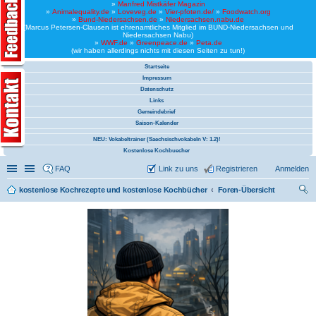
»
Manfred Mistkäfer Magazin
»
Animalequality.de
»
Loveveg.de
»
Vier-pfoten.de/
»
Foodwatch.org
»
Bund-Niedersachsen.de
»
Niedersachsen.nabu.de
(Marcus Petersen-Clausen ist ehrenamtliches Mitglied im BUND-Niedersachsen und
Niedersachsen Nabu)
»
WWF.de
»
Greenpeace.de
»
Peta.de
(wir haben allerdings nichts mit diesen Seiten zu tun!)
Startseite
Impressum
Datenschutz
Links
Gemeindebrief
Saison-Kalender
NEU: Vokabeltrainer (Saechsischvokabeln V: 1.2)!
Kostenlose Kochbuecher
Schnellzugriff
Linkliste
FAQ
Link zu uns
Registrieren
Anmelden
kostenlose Kochrezepte und kostenlose Kochbücher
Foren-Übersicht
uc
he