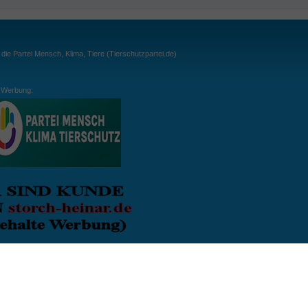
ie Partei Mensch, Klima, Tiere (Tierschutzpartei.de)
Werbung:
ln:
gespielt. Wichtig: der Ball darf zu keiner Zeit den Boden berühren. Gespielt werden
, dass der Ball ähnlich wie beim Squash, auch über die Wände gespielt werden darf.