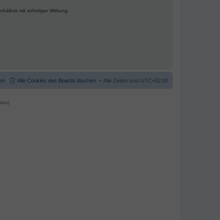
ältnis mit sofortiger Wirkung.
am
Alle Cookies des Boards löschen
Alle Zeiten sind
UTC+02:00
abu)