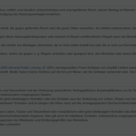
faches, zeitlich und räumlich unbeschränktes und unentgeltliches Recht, deinen Beitrag im Rahme
Kündigung des Nutzungsvertrages bestehen.
e enthält, die gegen geltendes Recht oder die guten Sitten verstoßen. Du erklärst insbesondere, 
egen diese Nutzungsbedingungen oder anderer im Board veröffentlichten Regeln kann der Betre
die Inhalte von Beiträgen übernimmt, die er nicht selbst erstellt hat oder die er nicht zur Kenn
ndern, sofern sie gegen o. g. Regeln verstoßen oder geeignet sind, dem Betreiber oder einem D
„
GNU General Public License v2
“ (GPL) bereitgestellten Foren-Software von phpBB Limited (ww
ellt. Beide haben keinen Einfluss auf die Art und Weise, wie die Software verwendet wird. Si
 und Gesundheit und der Verletzung wesentlicher Vertragspflichten (Kardinalpflichten) nur für Sc
wie insbesondere entgangenen Gewinn.
der grob fahrlässigem Verhalten oder bei Schäden aus der Verletzung von Leben, Körper und Ges
rhersehbaren Schäden und im übrigen der Höhe nach auf die vertragstypischen Durchschnittsschäde
von Leben, Körper und Gesundheit oder vorsätzlichem oder grob fahrlässigem Verhalten des Betr
Durchschnittsschäden begrenzt. Dies gilt auch für mittelbare Schäden, insbesondere entgangen
gunsten der Mitarbeiter und Erfüllungsgehilfen des Betreibers.
ben unberührt.