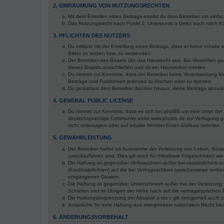
2. EINRÄUMUNG VON NUTZUNGSRECHTEN
Mit dem Erstellen eines Beitrags erteilst du dem Betreiber ein ein
Das Nutzungsrecht nach Punkt 2, Unterpunkt a bleibt auch nach 
3. PFLICHTEN DES NUTZERS
Du erklärst mit der Erstellung eines Beitrags, dass er keine Inhalt
Bilder zu setzen bzw. zu verwenden.
Der Betreiber des Boards übt das Hausrecht aus. Bei Verstößen g
dieses Boards ausschließen und dir ein Hausverbot erteilen.
Du nimmst zur Kenntnis, dass der Betreiber keine Verantwortung für 
Beiträge und Funktionen jederzeit zu löschen oder zu sperren.
Du gestattest dem Betreiber darüber hinaus, deine Beiträge abzuä
4. GENERAL PUBLIC LICENSE
Du nimmst zur Kenntnis, dass es sich bei phpBB um eine unter der 
deutschsprachige Community unter www.phpbb.de zur Verfügung gest
nicht untersagen oder auf Inhalte fremder Foren Einfluss nehmen.
5. GEWÄHRLEISTUNG
Der Betreiber haftet mit Ausnahme der Verletzung von Leben, Körper
zurückzuführen sind. Dies gilt auch für mittelbare Folgeschäden 
Die Haftung ist gegenüber Verbrauchern außer bei vorsätzlichem o
(Kardinalpflichten) auf die bei Vertragsschluss typischerweise vo
entgangenen Gewinn.
Die Haftung ist gegenüber Unternehmern außer bei der Verletzung 
Schäden und im Übrigen der Höhe nach auf die vertragstypischen 
Die Haftungsbegrenzung der Absätze a bis c gilt sinngemäß auch zu
Ansprüche für eine Haftung aus zwingendem nationalem Recht blei
6. ÄNDERUNGSVORBEHALT