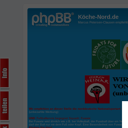
Köche-Nord.de
Marcus Petersen-Clausen empfiehlt d
Wir empfehlen an dieser Stelle die norddeutsche Nationalsportart:
Boße
(unbezahlte Werbung)
UND:
Fußballtennis begegnet Squash: Fuwate
Bei Fuwate wird ähnlich wie z.B. bei Volleyball, der Fussball über ein Netz 
darf der Ball nur mit dem Fuß oder Kopf. Eine Besonderheit von Fuwate ist
Klicken Sie hier!