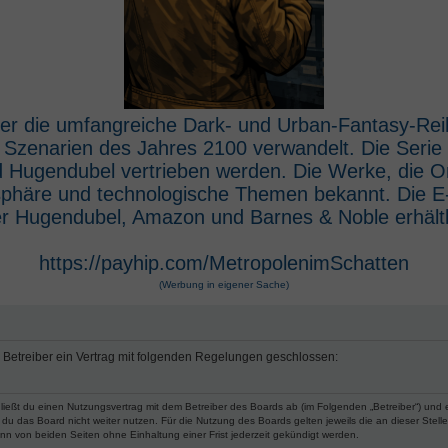
 der die umfangreiche Dark- und Urban-Fantasy-Rei
e Szenarien des Jahres 2100 verwandelt. Die Seri
 Hugendubel vertrieben werden. Die Werke, die O
osphäre und technologische Themen bekannt. Die 
r Hugendubel, Amazon und Barnes & Noble erhältl
https://payhip.com/MetropolenimSchatten
(Werbung in eigener Sache)
m Betreiber ein Vertrag mit folgenden Regelungen geschlossen:
hließt du einen Nutzungsvertrag mit dem Betreiber des Boards ab (im Folgenden „Betreiber“) und
du das Board nicht weiter nutzen. Für die Nutzung des Boards gelten jeweils die an dieser Stell
n von beiden Seiten ohne Einhaltung einer Frist jederzeit gekündigt werden.