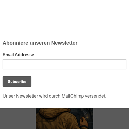
chsen und Niedersachsen Nabu)
debrief
Saison-Kalender
NEU: Vokabeltrainer (Saechsischvokabeln V: 1.
-Übersicht