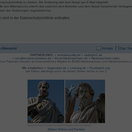
nschutzrichtlinie zu ändern. Die Änderung wird dem Nutzer per E-Mail mitgeteilt.
lle des Widerspruchs erlischt das zwischen dem Betreiber und dem Nutzer bestehende Vertragsverh
utzer den Änderungen zugestimmt hat.
ind in der Datenschutzrichtlinie enthalten.
-Übersicht
Kontakt
Das Te
PARTNERLINKS:
»
animalequality.de
»
radiorpm1.de
»
zur-alten-post-ammeloe.de
»
Bund-Niedersachsen.de »
Niedersachsen.nabu
rcus Petersen-Clausen ist ehrenamtliches Mitglied im BUND-Niedersachsen und Niedersachsen.n
Wir empfehlen:
»
Veganstart.de
»
Loveveg.de
»
Foodwatch.org
(wir haben allerdings auch mit diesen Seiten nichts zu tun !)
(Simon Petrus und Paulus)