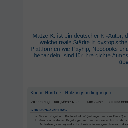
Matze K. ist ein deutscher KI-Autor,
welche reale Städte in dystopisch
Plattformen wie Payhip, Neobooks und
behandeln, sind für ihre dichte Atm
übe
Köche-Nord.de - Nutzungsbedingungen
Mit dem Zugriff auf „Köche-Nord.de“ wird zwischen dir und de
1. NUTZUNGSVERTRAG
Mit dem Zugriff auf „Köche-Nord.de“ (im Folgenden „das Board“) sc
Wenn du mit diesen Regelungen nicht einverstanden bist, so darfst 
Der Nutzungsvertrag wird auf unbestimmte Zeit geschlossen und kan