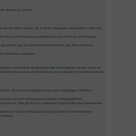
n des Boards zu nutzen.
dass du das Recht besitzt, die in deinen Beiträgen verwendeten Links und
iber dich nach Abmahnung zeitweise oder dauerhaft von der Nutzung
tnis genommen hat. Du gestattest dem Betreiber, dein Benutzerkonto,
ritten Schaden zuzufügen.
w.phpbb.com) handelt; deutschsprachige Informationen werden durch die
e können insbesondere die Verwendung der Software für bestimmte Zwecke
häden, die auf ein vorsätzliches oder grob fahrlässiges Verhalten
undheit und der Verletzung wesentlicher Vertragspflichten
n begrenzt. Dies gilt auch für mittelbare Folgeschäden wie insbesondere
eibers auf die bei Vertragsschluss typischerweise vorhersehbaren
en Gewinn.