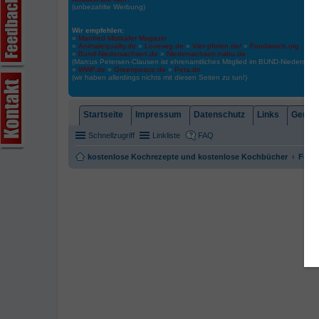
(unbezahlte Werbung)
Wir empfehlen:
»
Manfred Mistkäfer Magazin
»
Animalequality.de
»
Loveveg.de
»
Vier-pfoten.de/
»
Foodwatch.org
»
Bund-Niedersachsen.de
»
Niedersachsen.nabu.de
(Marcus Petersen-Clausen ist ehrenamtliches Mitglied im BUND-Niedersa
»
WWF.de
»
Greenpeace.de
»
Peta.de
(wir haben allerdings nichts mit diesen Seiten zu tun!)
Startseite
Impressum
Datenschutz
Links
Gemein
Schnellzugriff
Linkliste
FAQ
kostenlose Kochrezepte und kostenlose Kochbücher
Foren