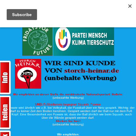
Köche-Nord.de
Werbung:
Wir empfehlen an dieser Stelle die norddeutsche Nationalsportart:
Boßeln:
(unbezahlte Werbung)
UND:
Fußballtennis begegnet Squash: Fuwate
Bei Fuwate wird ähnlich wie z.B. bei Volleyball, der Fussball über ein Netz gespielt. Wichtig: der
Ball darf zu keiner Zeit den Boden berühren. Gespielt werden darf der Ball nur mit dem Fuß
oder Kopf. Eine Besonderheit von Fuwate ist, dass der Ball ähnlich wie beim Squash, auch
über die Wände gespielt werden darf.
Klicken Sie hier!
(unbezahlte Werbung)
Wir empfehlen: