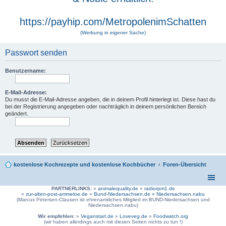
https://payhip.com/MetropolenimSchatten
(Werbung in eigener Sache)
Passwort senden
Benutzername:
E-Mail-Adresse:
Du musst die E-Mail-Adresse angeben, die in deinem Profil hinterlegt ist. Diese hast du
bei der Registrierung angegeben oder nachträglich in deinem persönlichen Bereich
geändert.
kostenlose Kochrezepte und kostenlose Kochbücher
Foren-Übersicht
PARTNERLINKS:
»
animalequality.de
»
radiorpm1.de
»
zur-alten-post-ammeloe.de
»
Bund-Niedersachsen.de »
Niedersachsen.nabu
(Marcus Petersen-Clausen ist ehrenamtliches Mitglied im BUND-Niedersachsen und
Niedersachsen.nabu)
Wir empfehlen:
»
Veganstart.de
»
Loveveg.de
»
Foodwatch.org
(wir haben allerdings auch mit diesen Seiten nichts zu tun !)