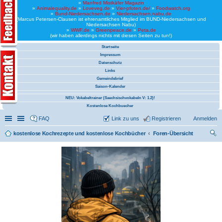
»
Manfred Mistkäfer Magazin
»
Animalequality.de
»
Loveveg.de
»
Vier-pfoten.de/
»
Foodwatch.org
»
Bund-Niedersachsen.de
»
Niedersachsen.nabu.de
(Marcus Petersen-Clausen ist ehrenamtliches Mitglied im BUND-Niedersachsen und
Niedersachsen Nabu)
»
WWF.de
»
Greenpeace.de
»
Peta.de
(wir haben allerdings nichts mit diesen Seiten zu tun!)
Startseite
Impressum
Datenschutz
Links
Gemeindebrief
Saison-Kalender
NEU: Vokabeltrainer (Saechsischvokabeln V: 1.2)!
Kostenlose Kochbuecher
Schnellzugriff
Linkliste
FAQ
Link zu uns
Registrieren
Anmelden
kostenlose Kochrezepte und kostenlose Kochbücher
Foren-Übersicht
uc
he