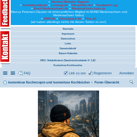
»
Manfred Mistkäfer Magazin
»
Animalequality.de
»
Loveveg.de
»
Vier-pfoten.de/
»
Foodwatch.org
»
Bund-Niedersachsen.de
»
Niedersachsen.nabu.de
(Marcus Petersen-Clausen ist ehrenamtliches Mitglied im BUND-Niedersachsen und
Niedersachsen Nabu)
»
WWF.de
»
Greenpeace.de
»
Peta.de
(wir haben allerdings nichts mit diesen Seiten zu tun!)
Startseite
Impressum
Datenschutz
Links
Gemeindebrief
Saison-Kalender
NEU: Vokabeltrainer (Saechsischvokabeln V: 1.2)!
Kostenlose Kochbuecher
Schnellzugriff
Linkliste
FAQ
Link zu uns
Registrieren
Anmelden
kostenlose Kochrezepte und kostenlose Kochbücher
Foren-Übersicht
uc
he