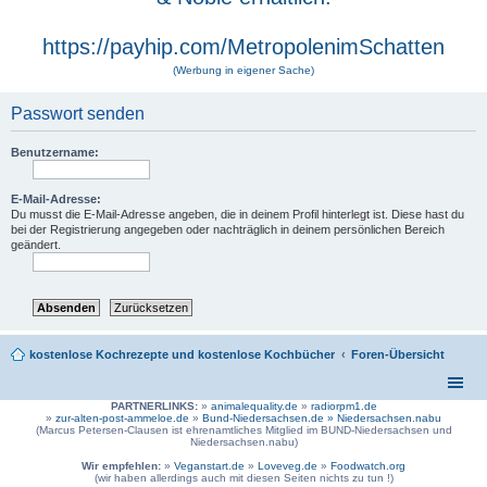
https://payhip.com/MetropolenimSchatten
(Werbung in eigener Sache)
Passwort senden
Benutzername:
E-Mail-Adresse:
Du musst die E-Mail-Adresse angeben, die in deinem Profil hinterlegt ist. Diese hast du
bei der Registrierung angegeben oder nachträglich in deinem persönlichen Bereich
geändert.
kostenlose Kochrezepte und kostenlose Kochbücher
Foren-Übersicht
PARTNERLINKS:
»
animalequality.de
»
radiorpm1.de
»
zur-alten-post-ammeloe.de
»
Bund-Niedersachsen.de »
Niedersachsen.nabu
(Marcus Petersen-Clausen ist ehrenamtliches Mitglied im BUND-Niedersachsen und
Niedersachsen.nabu)
Wir empfehlen:
»
Veganstart.de
»
Loveveg.de
»
Foodwatch.org
(wir haben allerdings auch mit diesen Seiten nichts zu tun !)