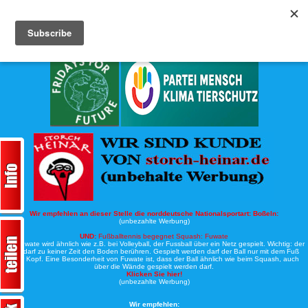
Köche-Nord.de
Werbung:
Wir empfehlen an dieser Stelle die norddeutsche Nationalsportart:
Boßeln:
(unbezahlte Werbung)
UND:
Fußballtennis begegnet Squash: Fuwate
Bei Fuwate wird ähnlich wie z.B. bei Volleyball, der Fussball über ein Netz gespielt. Wichtig: der
Ball darf zu keiner Zeit den Boden berühren. Gespielt werden darf der Ball nur mit dem Fuß
oder Kopf. Eine Besonderheit von Fuwate ist, dass der Ball ähnlich wie beim Squash, auch
über die Wände gespielt werden darf.
Klicken Sie hier!
(unbezahlte Werbung)
Wir empfehlen: