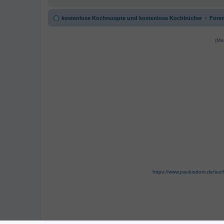
kostenlose Kochrezepte und kostenlose Kochbücher
Foren
(Ma
https://www.paulusdom.de/