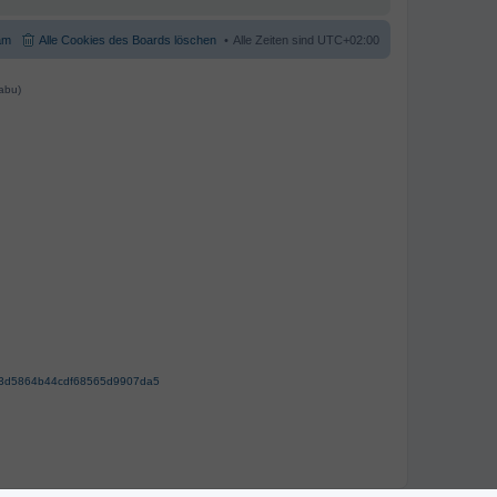
am
Alle Cookies des Boards löschen
Alle Zeiten sind
UTC+02:00
abu)
63d5864b44cdf68565d9907da5