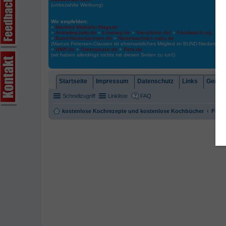
(unbezahlte Werbung)
Wir empfehlen:
»
Manfred Mistkäfer Magazin
»
Animalequality.de
»
Loveveg.de
»
Vier-pfoten.de/
»
Foodwatch.org
»
Bund-Niedersachsen.de
»
Niedersachsen.nabu.de
(Marcus Petersen-Clausen ist ehrenamtliches Mitglied im BUND-Niedersa
»
WWF.de
»
Greenpeace.de
»
Peta.de
(wir haben allerdings nichts mit diesen Seiten zu tun!)
Startseite
Impressum
Datenschutz
Links
Gemein
Schnellzugriff
Linkliste
FAQ
kostenlose Kochrezepte und kostenlose Kochbücher
Foren