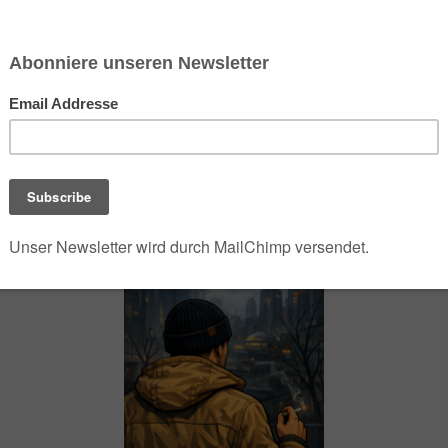
chsen und Niedersachsen Nabu)
debrief
Saison-Kalender
NEU: Vokabeltrainer (Saechsischvokabeln V: 1.
-Übersicht