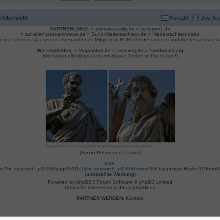
-Übersicht
Kontakt
Das Te
PARTNERLINKS:
»
animalequality.de
»
radiorpm1.de
»
zur-alten-post-ammeloe.de
»
Bund-Niedersachsen.de »
Niedersachsen.nabu
rcus Petersen-Clausen ist ehrenamtliches Mitglied im BUND-Niedersachsen und Niedersachsen.n
Wir empfehlen:
»
Veganstart.de
»
Loveveg.de
»
Foodwatch.org
(wir haben allerdings auch mit diesen Seiten nichts zu tun !)
(Simon Petrus und Paulus)
Link:
suche?tx_kesearch_pi1%5Bpage%5D=1&tx_kesearch_pi1%5Bsword%5D=paulus&cHash=319ebb
(unbezahlte Werbung)
Powered by
phpBB
® Forum Software © phpBB Limited
Deutsche Übersetzung durch
phpBB.de
PARTNER WERDEN:
Kontakt