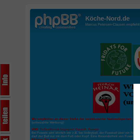
Köche-Nord.de
Marcus Petersen-Clausen empfiehlt d
Wir empfehlen an dieser Stelle die norddeutsche Nationalsportart:
Boße
(unbezahlte Werbung)
UND:
Fußballtennis begegnet Squash: Fuwate
Bei Fuwate wird ähnlich wie z.B. bei Volleyball, der Fussball über ein Netz 
darf der Ball nur mit dem Fuß oder Kopf. Eine Besonderheit von Fuwate ist
Klicken Sie hier!