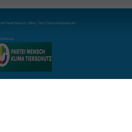
ie Partei Mensch, Klima, Tiere (Tierschutzpartei.de)
Werbung:
ln:
gespielt. Wichtig: der Ball darf zu keiner Zeit den Boden berühren. Gespielt werden
, dass der Ball ähnlich wie beim Squash, auch über die Wände gespielt werden darf.