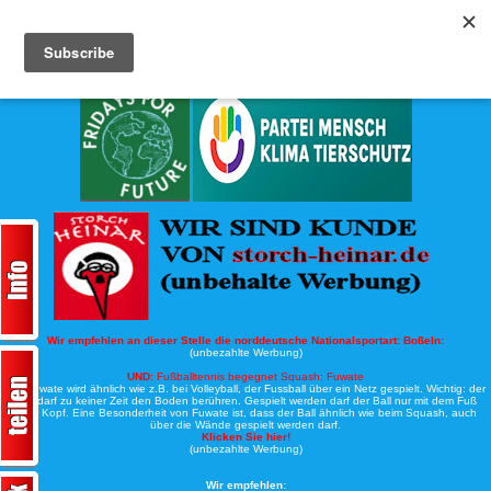
Köche-Nord.de
Werbung:
Wir empfehlen an dieser Stelle die norddeutsche Nationalsportart:
Boßeln:
(unbezahlte Werbung)
UND:
Fußballtennis begegnet Squash: Fuwate
Bei Fuwate wird ähnlich wie z.B. bei Volleyball, der Fussball über ein Netz gespielt. Wichtig: der
Ball darf zu keiner Zeit den Boden berühren. Gespielt werden darf der Ball nur mit dem Fuß
oder Kopf. Eine Besonderheit von Fuwate ist, dass der Ball ähnlich wie beim Squash, auch
über die Wände gespielt werden darf.
Klicken Sie hier!
(unbezahlte Werbung)
Wir empfehlen: