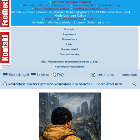
»
Manfred Mistkäfer Magazin
»
Animalequality.de
»
Loveveg.de
»
Vier-pfoten.de/
»
Foodwatch.org
»
Bund-Niedersachsen.de
»
Niedersachsen.nabu.de
(Marcus Petersen-Clausen ist ehrenamtliches Mitglied im BUND-Niedersachsen und
Niedersachsen Nabu)
»
WWF.de
»
Greenpeace.de
»
Peta.de
(wir haben allerdings nichts mit diesen Seiten zu tun!)
Startseite
Impressum
Datenschutz
Links
Gemeindebrief
Saison-Kalender
NEU: Vokabeltrainer (Saechsischvokabeln V: 1.2)!
Kostenlose Kochbuecher
Schnellzugriff
Linkliste
FAQ
Link zu uns
Anmelden
kostenlose Kochrezepte und kostenlose Kochbücher
Foren-Übersicht
uc
he