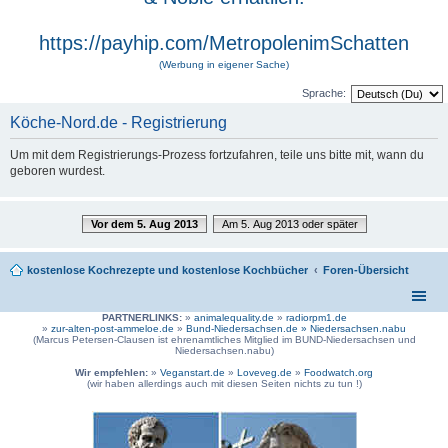
https://payhip.com/MetropolenimSchatten
(Werbung in eigener Sache)
Sprache:
Köche-Nord.de - Registrierung
Um mit dem Registrierungs-Prozess fortzufahren, teile uns bitte mit, wann du
geboren wurdest.
Vor dem 5. Aug 2013
Am 5. Aug 2013 oder später
kostenlose Kochrezepte und kostenlose Kochbücher
Foren-Übersicht
PARTNERLINKS:
»
animalequality.de
»
radiorpm1.de
»
zur-alten-post-ammeloe.de
»
Bund-Niedersachsen.de »
Niedersachsen.nabu
(Marcus Petersen-Clausen ist ehrenamtliches Mitglied im BUND-Niedersachsen und
Niedersachsen.nabu)
Wir empfehlen:
»
Veganstart.de
»
Loveveg.de
»
Foodwatch.org
(wir haben allerdings auch mit diesen Seiten nichts zu tun !)