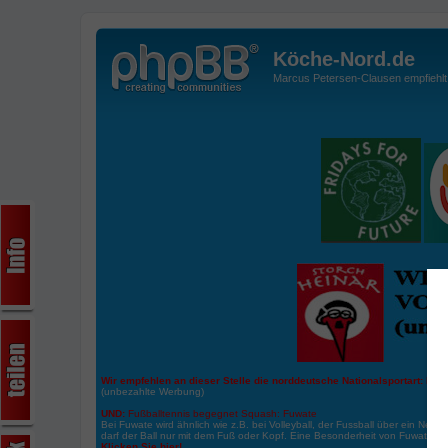
Köche-Nord.de
Marcus Petersen-Clausen empfiehlt d
Wir empfehlen an dieser Stelle die norddeutsche Nationalsportart:
Boße
(unbezahlte Werbung)
UND:
Fußballtennis begegnet Squash: Fuwate
Bei Fuwate wird ähnlich wie z.B. bei Volleyball, der Fussball über ein Netz 
darf der Ball nur mit dem Fuß oder Kopf. Eine Besonderheit von Fuwate ist
Klicken Sie hier!