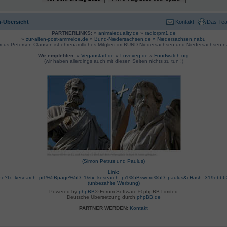
-Übersicht
Kontakt
Das Te
PARTNERLINKS:
»
animalequality.de
»
radiorpm1.de
»
zur-alten-post-ammeloe.de
»
Bund-Niedersachsen.de »
Niedersachsen.nabu
rcus Petersen-Clausen ist ehrenamtliches Mitglied im BUND-Niedersachsen und Niedersachsen.n
Wir empfehlen:
»
Veganstart.de
»
Loveveg.de
»
Foodwatch.org
(wir haben allerdings auch mit diesen Seiten nichts zu tun !)
(Simon Petrus und Paulus)
Link:
suche?tx_kesearch_pi1%5Bpage%5D=1&tx_kesearch_pi1%5Bsword%5D=paulus&cHash=319ebb
(unbezahlte Werbung)
Powered by
phpBB
® Forum Software © phpBB Limited
Deutsche Übersetzung durch
phpBB.de
PARTNER WERDEN:
Kontakt