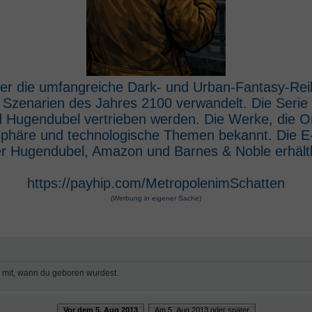
 der die umfangreiche Dark- und Urban-Fantasy-Rei
e Szenarien des Jahres 2100 verwandelt. Die Seri
 Hugendubel vertrieben werden. Die Werke, die O
osphäre und technologische Themen bekannt. Die 
r Hugendubel, Amazon und Barnes & Noble erhältl
https://payhip.com/MetropolenimSchatten
(Werbung in eigener Sache)
e mit, wann du geboren wurdest.
Vor dem 5. Aug 2013
Am 5. Aug 2013 oder später