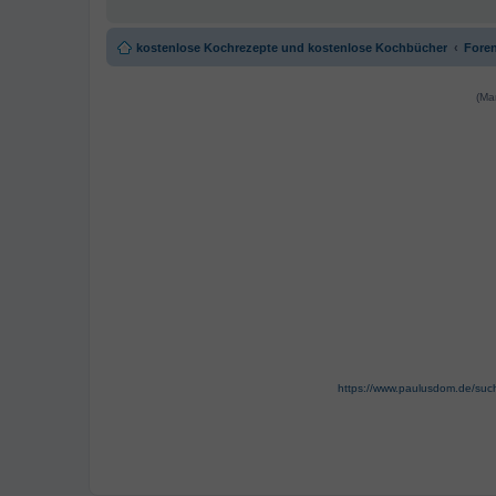
kostenlose Kochrezepte und kostenlose Kochbücher
Foren
(Ma
https://www.paulusdom.de/