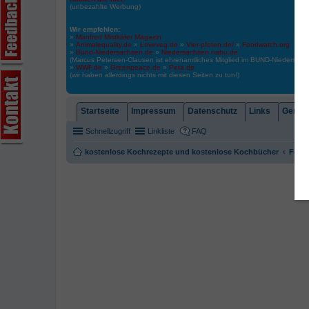
(unbezahlte Werbung)
Wir empfehlen:
»
Manfred Mistkäfer Magazin
»
Animalequality.de
»
Loveveg.de
»
Vier-pfoten.de/
»
Foodwatch.org
»
Bund-Niedersachsen.de
»
Niedersachsen.nabu.de
(Marcus Petersen-Clausen ist ehrenamtliches Mitglied im BUND-Niedersa
»
WWF.de
»
Greenpeace.de
»
Peta.de
(wir haben allerdings nichts mit diesen Seiten zu tun!)
Startseite
Impressum
Datenschutz
Links
Gemein
Schnellzugriff
Linkliste
FAQ
kostenlose Kochrezepte und kostenlose Kochbücher
Foren