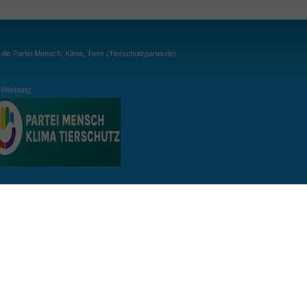
ie Partei Mensch, Klima, Tiere (Tierschutzpartei.de)
Werbung:
ln:
gespielt. Wichtig: der Ball darf zu keiner Zeit den Boden berühren. Gespielt werden
, dass der Ball ähnlich wie beim Squash, auch über die Wände gespielt werden darf.