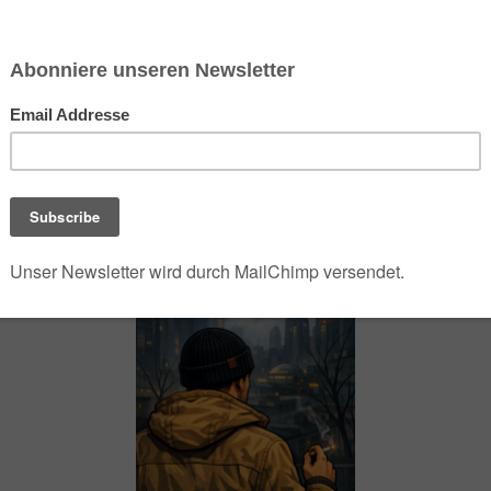
chsen und Niedersachsen Nabu)
debrief
Saison-Kalender
NEU: Vokabeltrainer (Saechsischvokabeln V: 1.
-Übersicht