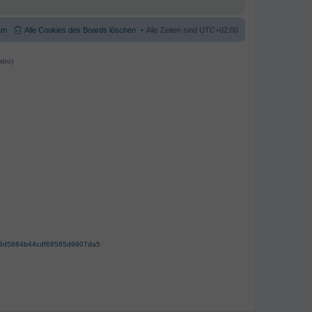
am
Alle Cookies des Boards löschen
Alle Zeiten sind
UTC+02:00
abu)
63d5864b44cdf68565d9907da5