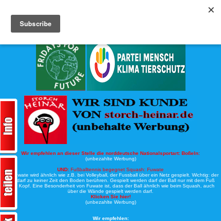
Köche-Nord.de
Werbung:
Wir empfehlen an dieser Stelle die norddeutsche Nationalsportart:
Boßeln:
(unbezahlte Werbung)
UND:
Fußballtennis begegnet Squash: Fuwate
Bei Fuwate wird ähnlich wie z.B. bei Volleyball, der Fussball über ein Netz gespielt. Wichtig: der
Ball darf zu keiner Zeit den Boden berühren. Gespielt werden darf der Ball nur mit dem Fuß
oder Kopf. Eine Besonderheit von Fuwate ist, dass der Ball ähnlich wie beim Squash, auch
über die Wände gespielt werden darf.
Klicken Sie hier!
(unbezahlte Werbung)
Wir empfehlen: