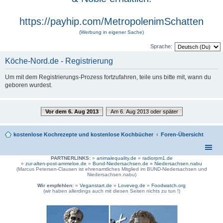
https://payhip.com/MetropolenimSchatten
(Werbung in eigener Sache)
Sprache:
Köche-Nord.de - Registrierung
Um mit dem Registrierungs-Prozess fortzufahren, teile uns bitte mit, wann du
geboren wurdest.
Vor dem 6. Aug 2013
Am 6. Aug 2013 oder später
kostenlose Kochrezepte und kostenlose Kochbücher
Foren-Übersicht
PARTNERLINKS:
»
animalequality.de
»
radiorpm1.de
»
zur-alten-post-ammeloe.de
»
Bund-Niedersachsen.de »
Niedersachsen.nabu
(Marcus Petersen-Clausen ist ehrenamtliches Mitglied im BUND-Niedersachsen und
Niedersachsen.nabu)
Wir empfehlen:
»
Veganstart.de
»
Loveveg.de
»
Foodwatch.org
(wir haben allerdings auch mit diesen Seiten nichts zu tun !)