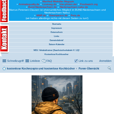
»
Manfred Mistkäfer Magazin
»
Animalequality.de
»
Loveveg.de
»
Vier-pfoten.de/
»
Foodwatch.org
»
Bund-Niedersachsen.de
»
Niedersachsen.nabu.de
(Marcus Petersen-Clausen ist ehrenamtliches Mitglied im BUND-Niedersachsen und
Niedersachsen Nabu)
»
WWF.de
»
Greenpeace.de
»
Peta.de
(wir haben allerdings nichts mit diesen Seiten zu tun!)
Startseite
Impressum
Datenschutz
Links
Gemeindebrief
Saison-Kalender
NEU: Vokabeltrainer (Saechsischvokabeln V: 1.2)!
Kostenlose Kochbuecher
Schnellzugriff
Linkliste
FAQ
Link zu uns
Anmelden
kostenlose Kochrezepte und kostenlose Kochbücher
Foren-Übersicht
uc
he