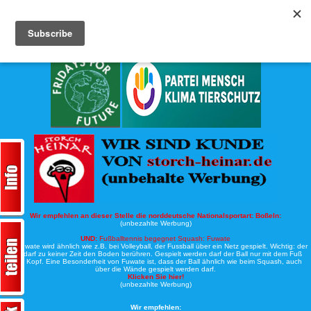
Köche-Nord.de
Werbung:
Wir empfehlen an dieser Stelle die norddeutsche Nationalsportart:
Boßeln:
(unbezahlte Werbung)
UND:
Fußballtennis begegnet Squash: Fuwate
Bei Fuwate wird ähnlich wie z.B. bei Volleyball, der Fussball über ein Netz gespielt. Wichtig: der
Ball darf zu keiner Zeit den Boden berühren. Gespielt werden darf der Ball nur mit dem Fuß
oder Kopf. Eine Besonderheit von Fuwate ist, dass der Ball ähnlich wie beim Squash, auch
über die Wände gespielt werden darf.
Klicken Sie hier!
(unbezahlte Werbung)
Wir empfehlen: