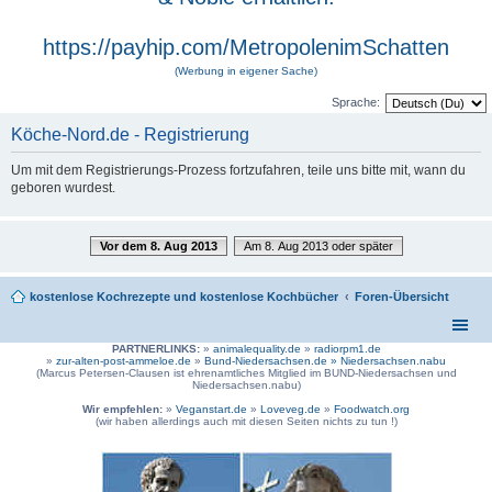
https://payhip.com/MetropolenimSchatten
(Werbung in eigener Sache)
Sprache:
Köche-Nord.de - Registrierung
Um mit dem Registrierungs-Prozess fortzufahren, teile uns bitte mit, wann du
geboren wurdest.
Vor dem 8. Aug 2013
Am 8. Aug 2013 oder später
kostenlose Kochrezepte und kostenlose Kochbücher
Foren-Übersicht
PARTNERLINKS:
»
animalequality.de
»
radiorpm1.de
»
zur-alten-post-ammeloe.de
»
Bund-Niedersachsen.de »
Niedersachsen.nabu
(Marcus Petersen-Clausen ist ehrenamtliches Mitglied im BUND-Niedersachsen und
Niedersachsen.nabu)
Wir empfehlen:
»
Veganstart.de
»
Loveveg.de
»
Foodwatch.org
(wir haben allerdings auch mit diesen Seiten nichts zu tun !)