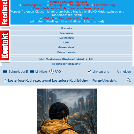
»
Manfred Mistkäfer Magazin
»
Animalequality.de
»
Loveveg.de
»
Vier-pfoten.de/
»
Foodwatch.org
»
Bund-Niedersachsen.de
»
Niedersachsen.nabu.de
(Marcus Petersen-Clausen ist ehrenamtliches Mitglied im BUND-Niedersachsen und
Niedersachsen Nabu)
»
WWF.de
»
Greenpeace.de
»
Peta.de
(wir haben allerdings nichts mit diesen Seiten zu tun!)
Startseite
Impressum
Datenschutz
Links
Gemeindebrief
Saison-Kalender
NEU: Vokabeltrainer (Saechsischvokabeln V: 1.2)!
Kostenlose Kochbuecher
Schnellzugriff
Linkliste
FAQ
Link zu uns
Anmelden
kostenlose Kochrezepte und kostenlose Kochbücher
Foren-Übersicht
uc
he