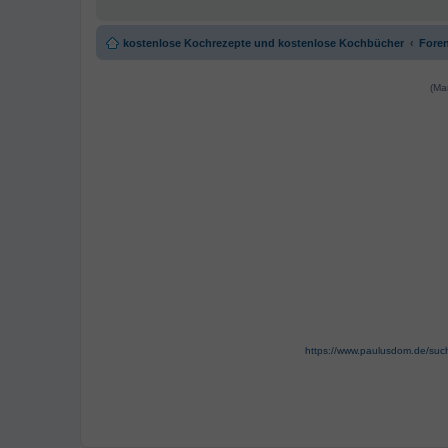
kostenlose Kochrezepte und kostenlose Kochbücher
Foren
(Ma
https://www.paulusdom.de/