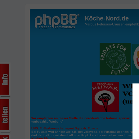
Köche-Nord.de
Marcus Petersen-Clausen empfiehlt d
Wir empfehlen an dieser Stelle die norddeutsche Nationalsportart:
Boße
(unbezahlte Werbung)
UND:
Fußballtennis begegnet Squash: Fuwate
Bei Fuwate wird ähnlich wie z.B. bei Volleyball, der Fussball über ein Netz 
darf der Ball nur mit dem Fuß oder Kopf. Eine Besonderheit von Fuwate ist
Klicken Sie hier!