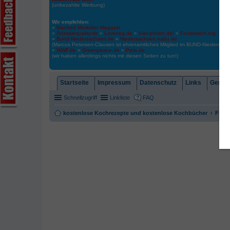
(unbezahlte Werbung)
Wir empfehlen:
»
Manfred Mistkäfer Magazin
»
Animalequality.de
»
Loveveg.de
»
Vier-pfoten.de/
»
Foodwatch.org
»
Bund-Niedersachsen.de
»
Niedersachsen.nabu.de
(Marcus Petersen-Clausen ist ehrenamtliches Mitglied im BUND-Niedersa
»
WWF.de
»
Greenpeace.de
»
Peta.de
(wir haben allerdings nichts mit diesen Seiten zu tun!)
Startseite
Impressum
Datenschutz
Links
Gemein
Schnellzugriff
Linkliste
FAQ
kostenlose Kochrezepte und kostenlose Kochbücher
Foren