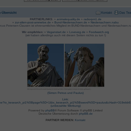
-Übersicht
Kontakt
Das Te
PARTNERLINKS:
»
animalequality.de
»
radiorpm1.de
»
zur-alten-post-ammeloe.de
»
Bund-Niedersachsen.de »
Niedersachsen.nabu
rcus Petersen-Clausen ist ehrenamtliches Mitglied im BUND-Niedersachsen und Niedersachsen.n
Wir empfehlen:
»
Veganstart.de
»
Loveveg.de
»
Foodwatch.org
(wir haben allerdings auch mit diesen Seiten nichts zu tun !)
(Simon Petrus und Paulus)
Link:
suche?tx_kesearch_pi1%5Bpage%5D=1&tx_kesearch_pi1%5Bsword%5D=paulus&cHash=319ebb
(unbezahlte Werbung)
Powered by
phpBB
® Forum Software © phpBB Limited
Deutsche Übersetzung durch
phpBB.de
PARTNER WERDEN:
Kontakt