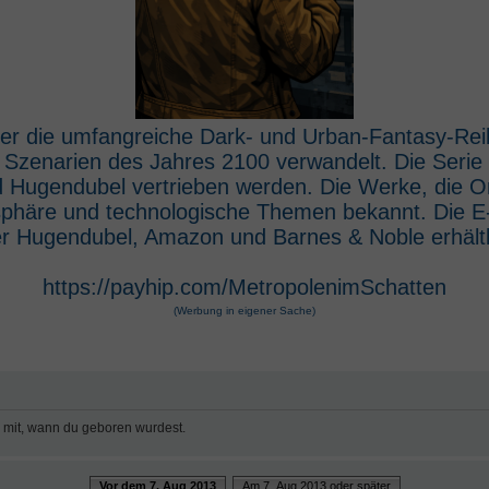
 der die umfangreiche Dark- und Urban-Fantasy-Rei
e Szenarien des Jahres 2100 verwandelt. Die Seri
 Hugendubel vertrieben werden. Die Werke, die O
osphäre und technologische Themen bekannt. Die 
r Hugendubel, Amazon und Barnes & Noble erhältl
https://payhip.com/MetropolenimSchatten
(Werbung in eigener Sache)
e mit, wann du geboren wurdest.
Vor dem 7. Aug 2013
Am 7. Aug 2013 oder später