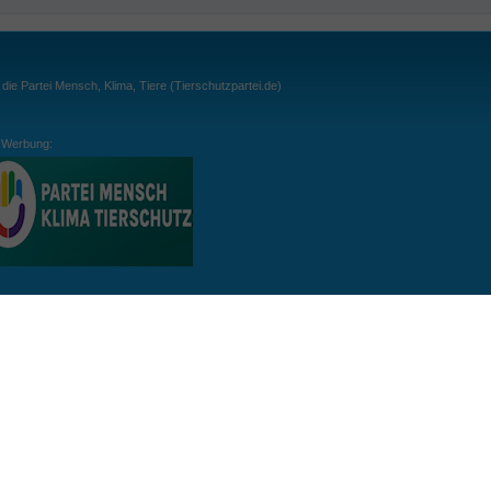
ie Partei Mensch, Klima, Tiere (Tierschutzpartei.de)
Werbung:
ln:
gespielt. Wichtig: der Ball darf zu keiner Zeit den Boden berühren. Gespielt werden
, dass der Ball ähnlich wie beim Squash, auch über die Wände gespielt werden darf.