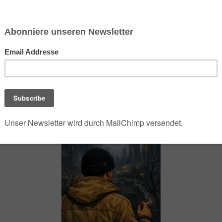
chsen und Niedersachsen Nabu)
debrief
Saison-Kalender
NEU: Vokabeltrainer (Saechsischvokabeln V: 1.
-Übersicht