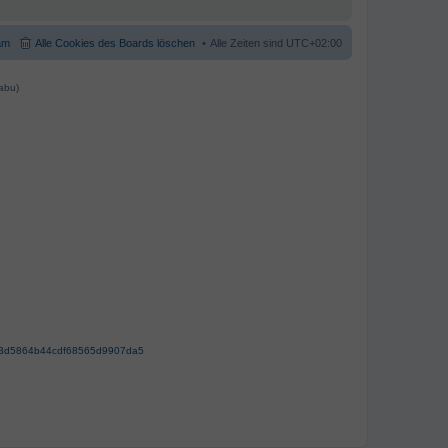
am
Alle Cookies des Boards löschen
Alle Zeiten sind
UTC+02:00
abu)
63d5864b44cdf68565d9907da5