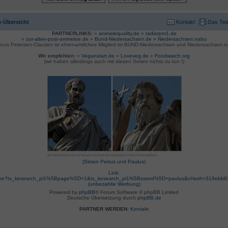
-Übersicht
Kontakt
Das Te
PARTNERLINKS:
»
animalequality.de
»
radiorpm1.de
»
zur-alten-post-ammeloe.de
»
Bund-Niedersachsen.de »
Niedersachsen.nabu
rcus Petersen-Clausen ist ehrenamtliches Mitglied im BUND-Niedersachsen und Niedersachsen.n
Wir empfehlen:
»
Veganstart.de
»
Loveveg.de
»
Foodwatch.org
(wir haben allerdings auch mit diesen Seiten nichts zu tun !)
(Simon Petrus und Paulus)
Link:
suche?tx_kesearch_pi1%5Bpage%5D=1&tx_kesearch_pi1%5Bsword%5D=paulus&cHash=319ebb
(unbezahlte Werbung)
Powered by
phpBB
® Forum Software © phpBB Limited
Deutsche Übersetzung durch
phpBB.de
PARTNER WERDEN:
Kontakt