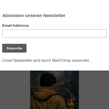
chsen und Niedersachsen Nabu)
debrief
Saison-Kalender
NEU: Vokabeltrainer (Saechsischvokabeln V: 1.
-Übersicht