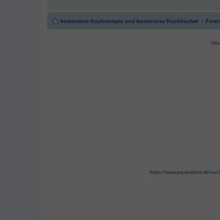
kostenlose Kochrezepte und kostenlose Kochbücher
Foren
(Ma
https://www.paulusdom.de/