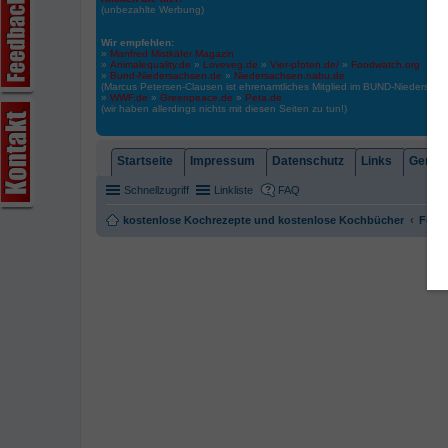
(unbezahlte Werbung)
Wir empfehlen:
»
Manfred Mistkäfer Magazin
»
Animalequality.de
»
Loveveg.de
»
Vier-pfoten.de/
»
Foodwatch.org
»
Bund-Niedersachsen.de
»
Niedersachsen.nabu.de
(Marcus Petersen-Clausen ist ehrenamtliches Mitglied im BUND-Niedersa
»
WWF.de
»
Greenpeace.de
»
Peta.de
(wir haben allerdings nichts mit diesen Seiten zu tun!)
Startseite
Impressum
Datenschutz
Links
Gemein
Schnellzugriff
Linkliste
FAQ
kostenlose Kochrezepte und kostenlose Kochbücher
Foren