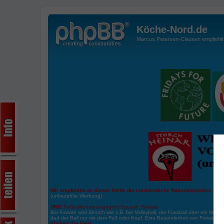
Köche-Nord.de
Marcus Petersen-Clausen empfiehlt d
Wir empfehlen an dieser Stelle die norddeutsche Nationalsportart:
Boße
(unbezahlte Werbung)
UND:
Fußballtennis begegnet Squash: Fuwate
Bei Fuwate wird ähnlich wie z.B. bei Volleyball, der Fussball über ein Netz 
darf der Ball nur mit dem Fuß oder Kopf. Eine Besonderheit von Fuwate ist
Klicken Sie hier!