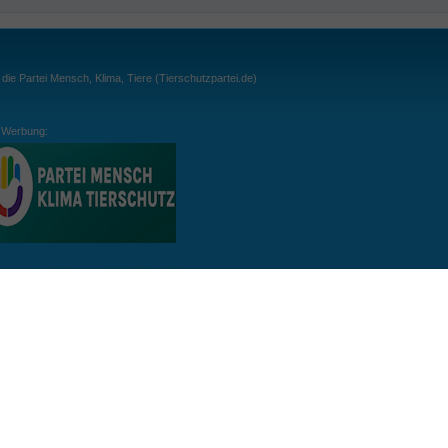
ie Partei Mensch, Klima, Tiere (Tierschutzpartei.de)
Werbung:
ln:
gespielt. Wichtig: der Ball darf zu keiner Zeit den Boden berühren. Gespielt werden
, dass der Ball ähnlich wie beim Squash, auch über die Wände gespielt werden darf.