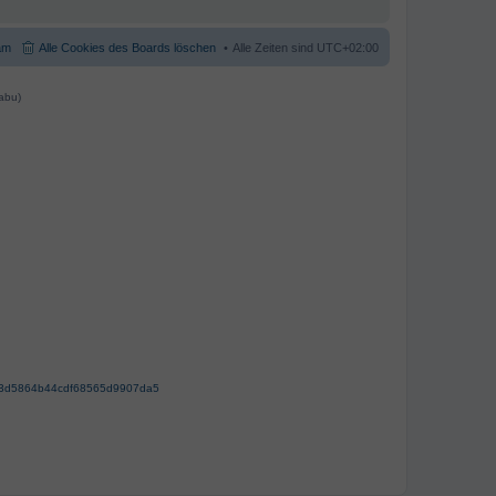
am
Alle Cookies des Boards löschen
Alle Zeiten sind
UTC+02:00
abu)
63d5864b44cdf68565d9907da5