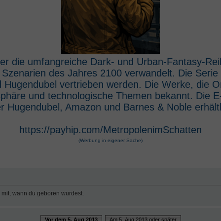
 der die umfangreiche Dark- und Urban-Fantasy-Rei
e Szenarien des Jahres 2100 verwandelt. Die Seri
 Hugendubel vertrieben werden. Die Werke, die O
osphäre und technologische Themen bekannt. Die 
r Hugendubel, Amazon und Barnes & Noble erhältl
https://payhip.com/MetropolenimSchatten
(Werbung in eigener Sache)
e mit, wann du geboren wurdest.
Vor dem 5. Aug 2013
Am 5. Aug 2013 oder später