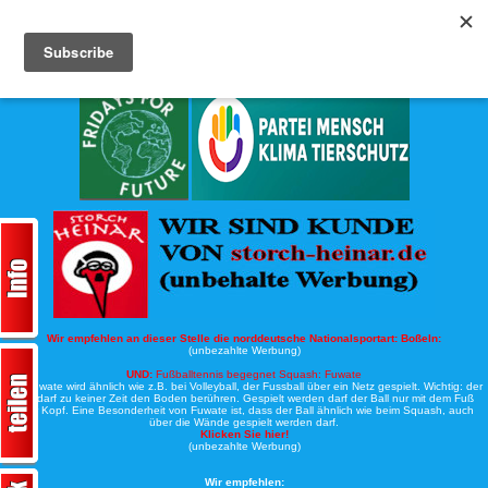
Köche-Nord.de
Werbung:
Wir empfehlen an dieser Stelle die norddeutsche Nationalsportart:
Boßeln:
(unbezahlte Werbung)
UND:
Fußballtennis begegnet Squash: Fuwate
Bei Fuwate wird ähnlich wie z.B. bei Volleyball, der Fussball über ein Netz gespielt. Wichtig: der
Ball darf zu keiner Zeit den Boden berühren. Gespielt werden darf der Ball nur mit dem Fuß
oder Kopf. Eine Besonderheit von Fuwate ist, dass der Ball ähnlich wie beim Squash, auch
über die Wände gespielt werden darf.
Klicken Sie hier!
(unbezahlte Werbung)
Wir empfehlen: