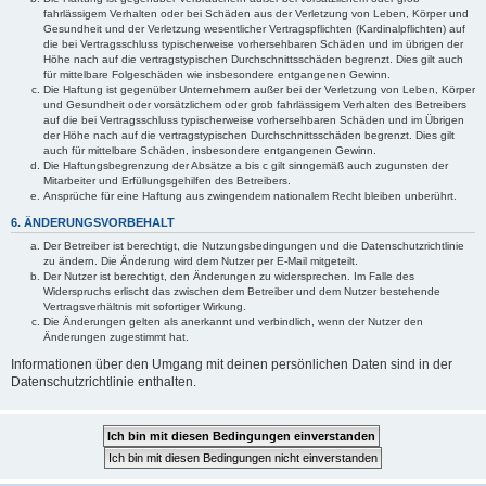
fahrlässigem Verhalten oder bei Schäden aus der Verletzung von Leben, Körper und
Gesundheit und der Verletzung wesentlicher Vertragspflichten (Kardinalpflichten) auf
die bei Vertragsschluss typischerweise vorhersehbaren Schäden und im übrigen der
Höhe nach auf die vertragstypischen Durchschnittsschäden begrenzt. Dies gilt auch
für mittelbare Folgeschäden wie insbesondere entgangenen Gewinn.
Die Haftung ist gegenüber Unternehmern außer bei der Verletzung von Leben, Körper
und Gesundheit oder vorsätzlichem oder grob fahrlässigem Verhalten des Betreibers
auf die bei Vertragsschluss typischerweise vorhersehbaren Schäden und im Übrigen
der Höhe nach auf die vertragstypischen Durchschnittsschäden begrenzt. Dies gilt
auch für mittelbare Schäden, insbesondere entgangenen Gewinn.
Die Haftungsbegrenzung der Absätze a bis c gilt sinngemäß auch zugunsten der
Mitarbeiter und Erfüllungsgehilfen des Betreibers.
Ansprüche für eine Haftung aus zwingendem nationalem Recht bleiben unberührt.
6. ÄNDERUNGSVORBEHALT
Der Betreiber ist berechtigt, die Nutzungsbedingungen und die Datenschutzrichtlinie
zu ändern. Die Änderung wird dem Nutzer per E-Mail mitgeteilt.
Der Nutzer ist berechtigt, den Änderungen zu widersprechen. Im Falle des
Widerspruchs erlischt das zwischen dem Betreiber und dem Nutzer bestehende
Vertragsverhältnis mit sofortiger Wirkung.
Die Änderungen gelten als anerkannt und verbindlich, wenn der Nutzer den
Änderungen zugestimmt hat.
Informationen über den Umgang mit deinen persönlichen Daten sind in der
Datenschutzrichtlinie enthalten.