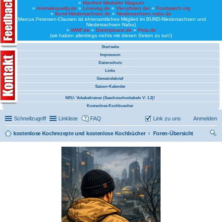
»
Manfred Mistkäfer Magazin
»
Animalequality.de
»
Loveveg.de
»
Vier-pfoten.de/
»
Foodwatch.org
»
Bund-Niedersachsen.de
»
Niedersachsen.nabu.de
(Marcus Petersen-Clausen ist ehrenamtliches Mitglied im BUND-Niedersachsen und
Niedersachsen Nabu)
»
WWF.de
»
Greenpeace.de
»
Peta.de
(wir haben allerdings nichts mit diesen Seiten zu tun!)
Startseite
Impressum
Datenschutz
Links
Gemeindebrief
Saison-Kalender
NEU: Vokabeltrainer (Saechsischvokabeln V: 1.2)!
Kostenlose Kochbuecher
Schnellzugriff
Linkliste
FAQ
Link zu uns
Anmelden
kostenlose Kochrezepte und kostenlose Kochbücher
Foren-Übersicht
uc
he