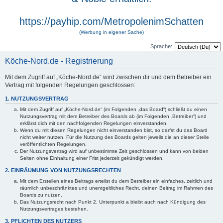
https://payhip.com/MetropolenimSchatten
(Werbung in eigener Sache)
Sprache:
Köche-Nord.de - Registrierung
Mit dem Zugriff auf „Köche-Nord.de“ wird zwischen dir und dem Betreiber ein
Vertrag mit folgenden Regelungen geschlossen:
1. NUTZUNGSVERTRAG
Mit dem Zugriff auf „Köche-Nord.de“ (im Folgenden „das Board“) schließt du einen
Nutzungsvertrag mit dem Betreiber des Boards ab (im Folgenden „Betreiber“) und
erklärst dich mit den nachfolgenden Regelungen einverstanden.
Wenn du mit diesen Regelungen nicht einverstanden bist, so darfst du das Board
nicht weiter nutzen. Für die Nutzung des Boards gelten jeweils die an dieser Stelle
veröffentlichten Regelungen.
Der Nutzungsvertrag wird auf unbestimmte Zeit geschlossen und kann von beiden
Seiten ohne Einhaltung einer Frist jederzeit gekündigt werden.
2. EINRÄUMUNG VON NUTZUNGSRECHTEN
Mit dem Erstellen eines Beitrags erteilst du dem Betreiber ein einfaches, zeitlich und
räumlich unbeschränktes und unentgeltliches Recht, deinen Beitrag im Rahmen des
Boards zu nutzen.
Das Nutzungsrecht nach Punkt 2, Unterpunkt a bleibt auch nach Kündigung des
Nutzungsvertrages bestehen.
3. PFLICHTEN DES NUTZERS