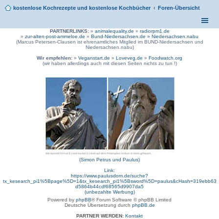
kostenlose Kochrezepte und kostenlose Kochbücher
Foren-Übersicht
PARTNERLINKS:
»
animalequality.de
»
radiorpm1.de
»
zur-alten-post-ammeloe.de
»
Bund-Niedersachsen.de »
Niedersachsen.nabu
(Marcus Petersen-Clausen ist ehrenamtliches Mitglied im BUND-Niedersachsen und
Niedersachsen.nabu)
Wir empfehlen:
»
Veganstart.de
»
Loveveg.de
»
Foodwatch.org
(wir haben allerdings auch mit diesen Seiten nichts zu tun !)
(Simon Petrus und Paulus)
Link:
https://www.paulusdom.de/suche?
tx_kesearch_pi1%5Bpage%5D=1&tx_kesearch_pi1%5Bsword%5D=paulus&cHash=319ebb63
d5864b44cdf68565d9907da5
(unbezahlte Werbung)
Powered by
phpBB
® Forum Software © phpBB Limited
Deutsche Übersetzung durch
phpBB.de
PARTNER WERDEN:
Kontakt