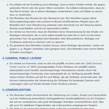
Du erklärst mit der Erstellung eines Beitrags, dass er keine Inhalte enthält, die gegen
geltendes Recht oder die guten Sitten verstoßen. Du erklärst insbesondere, dass du
das Recht besitzt, die in deinen Beiträgen verwendeten Links und Bilder zu setzen
bzw. zu verwenden.
Der Betreiber des Boards übt das Hausrecht aus. Bei Verstößen gegen diese
Nutzungsbedingungen oder anderer im Board veröffentlichten Regeln kann der
Betreiber dich nach Abmahnung zeitweise oder dauerhaft von der Nutzung dieses
Boards ausschließen und dir ein Hausverbot erteilen.
Du nimmst zur Kenntnis, dass der Betreiber keine Verantwortung für die Inhalte von
Beiträgen übernimmt, die er nicht selbst erstellt hat oder die er nicht zur Kenntnis
genommen hat. Du gestattest dem Betreiber, dein Benutzerkonto, Beiträge und
Funktionen jederzeit zu löschen oder zu sperren.
Du gestattest dem Betreiber darüber hinaus, deine Beiträge abzuändern, sofern sie
gegen o. g. Regeln verstoßen oder geeignet sind, dem Betreiber oder einem Dritten
Schaden zuzufügen.
4. GENERAL PUBLIC LICENSE
Du nimmst zur Kenntnis, dass es sich bei phpBB um eine unter der „
GNU General
Public License v2
“ (GPL) bereitgestellten Foren-Software von phpBB Limited
(www.phpbb.com) handelt; deutschsprachige Informationen werden durch die
deutschsprachige Community unter www.phpbb.de zur Verfügung gestellt. Beide
haben keinen Einfluss auf die Art und Weise, wie die Software verwendet wird. Sie
können insbesondere die Verwendung der Software für bestimmte Zwecke nicht
untersagen oder auf Inhalte fremder Foren Einfluss nehmen.
5. GEWÄHRLEISTUNG
Der Betreiber haftet mit Ausnahme der Verletzung von Leben, Körper und Gesundheit
und der Verletzung wesentlicher Vertragspflichten (Kardinalpflichten) nur für Schäden,
die auf ein vorsätzliches oder grob fahrlässiges Verhalten zurückzuführen sind. Dies
gilt auch für mittelbare Folgeschäden wie insbesondere entgangenen Gewinn.
Die Haftung ist gegenüber Verbrauchern außer bei vorsätzlichem oder grob