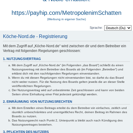
https://payhip.com/MetropolenimSchatten
(Werbung in eigener Sache)
Sprache:
Köche-Nord.de - Registrierung
Mit dem Zugriff auf „Köche-Nord.de“ wird zwischen dir und dem Betreiber ein
Vertrag mit folgenden Regelungen geschlossen:
1. NUTZUNGSVERTRAG
Mit dem Zugriff auf „Köche-Nord.de“ (im Folgenden „das Board“) schließt du einen
Nutzungsvertrag mit dem Betreiber des Boards ab (im Folgenden „Betreiber“) und
erklärst dich mit den nachfolgenden Regelungen einverstanden.
Wenn du mit diesen Regelungen nicht einverstanden bist, so darfst du das Board
nicht weiter nutzen. Für die Nutzung des Boards gelten jeweils die an dieser Stelle
veröffentlichten Regelungen.
Der Nutzungsvertrag wird auf unbestimmte Zeit geschlossen und kann von beiden
Seiten ohne Einhaltung einer Frist jederzeit gekündigt werden.
2. EINRÄUMUNG VON NUTZUNGSRECHTEN
Mit dem Erstellen eines Beitrags erteilst du dem Betreiber ein einfaches, zeitlich und
räumlich unbeschränktes und unentgeltliches Recht, deinen Beitrag im Rahmen des
Boards zu nutzen.
Das Nutzungsrecht nach Punkt 2, Unterpunkt a bleibt auch nach Kündigung des
Nutzungsvertrages bestehen.
3. PFLICHTEN DES NUTZERS