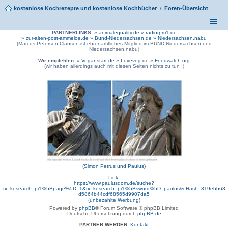
kostenlose Kochrezepte und kostenlose Kochbücher
Foren-Übersicht
PARTNERLINKS:
»
animalequality.de
»
radiorpm1.de
»
zur-alten-post-ammeloe.de
»
Bund-Niedersachsen.de »
Niedersachsen.nabu
(Marcus Petersen-Clausen ist ehrenamtliches Mitglied im BUND-Niedersachsen und
Niedersachsen.nabu)
Wir empfehlen:
»
Veganstart.de
»
Loveveg.de
»
Foodwatch.org
(wir haben allerdings auch mit diesen Seiten nichts zu tun !)
(Simon Petrus und Paulus)
Link:
https://www.paulusdom.de/suche?
tx_kesearch_pi1%5Bpage%5D=1&tx_kesearch_pi1%5Bsword%5D=paulus&cHash=319ebb63
d5864b44cdf68565d9907da5
(unbezahlte Werbung)
Powered by
phpBB
® Forum Software © phpBB Limited
Deutsche Übersetzung durch
phpBB.de
PARTNER WERDEN:
Kontakt