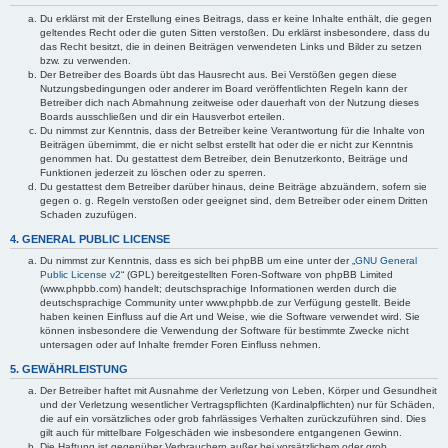
Du erklärst mit der Erstellung eines Beitrags, dass er keine Inhalte enthält, die gegen
geltendes Recht oder die guten Sitten verstoßen. Du erklärst insbesondere, dass du
das Recht besitzt, die in deinen Beiträgen verwendeten Links und Bilder zu setzen
bzw. zu verwenden.
Der Betreiber des Boards übt das Hausrecht aus. Bei Verstößen gegen diese
Nutzungsbedingungen oder anderer im Board veröffentlichten Regeln kann der
Betreiber dich nach Abmahnung zeitweise oder dauerhaft von der Nutzung dieses
Boards ausschließen und dir ein Hausverbot erteilen.
Du nimmst zur Kenntnis, dass der Betreiber keine Verantwortung für die Inhalte von
Beiträgen übernimmt, die er nicht selbst erstellt hat oder die er nicht zur Kenntnis
genommen hat. Du gestattest dem Betreiber, dein Benutzerkonto, Beiträge und
Funktionen jederzeit zu löschen oder zu sperren.
Du gestattest dem Betreiber darüber hinaus, deine Beiträge abzuändern, sofern sie
gegen o. g. Regeln verstoßen oder geeignet sind, dem Betreiber oder einem Dritten
Schaden zuzufügen.
4. GENERAL PUBLIC LICENSE
Du nimmst zur Kenntnis, dass es sich bei phpBB um eine unter der „
GNU General
Public License v2
“ (GPL) bereitgestellten Foren-Software von phpBB Limited
(www.phpbb.com) handelt; deutschsprachige Informationen werden durch die
deutschsprachige Community unter www.phpbb.de zur Verfügung gestellt. Beide
haben keinen Einfluss auf die Art und Weise, wie die Software verwendet wird. Sie
können insbesondere die Verwendung der Software für bestimmte Zwecke nicht
untersagen oder auf Inhalte fremder Foren Einfluss nehmen.
5. GEWÄHRLEISTUNG
Der Betreiber haftet mit Ausnahme der Verletzung von Leben, Körper und Gesundheit
und der Verletzung wesentlicher Vertragspflichten (Kardinalpflichten) nur für Schäden,
die auf ein vorsätzliches oder grob fahrlässiges Verhalten zurückzuführen sind. Dies
gilt auch für mittelbare Folgeschäden wie insbesondere entgangenen Gewinn.
Die Haftung ist gegenüber Verbrauchern außer bei vorsätzlichem oder grob