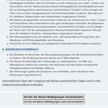
fahrlässigem Verhalten oder bei Schäden aus der Verletzung von Leben, Körper und
Gesundheit und der Verletzung wesentlicher Vertragspflichten (Kardinalpflichten) auf
die bei Vertragsschluss typischerweise vorhersehbaren Schäden und im übrigen der
Höhe nach auf die vertragstypischen Durchschnittsschäden begrenzt. Dies gilt auch
für mittelbare Folgeschäden wie insbesondere entgangenen Gewinn.
Die Haftung ist gegenüber Unternehmern außer bei der Verletzung von Leben, Körper
und Gesundheit oder vorsätzlichem oder grob fahrlässigem Verhalten des Betreibers
auf die bei Vertragsschluss typischerweise vorhersehbaren Schäden und im Übrigen
der Höhe nach auf die vertragstypischen Durchschnittsschäden begrenzt. Dies gilt
auch für mittelbare Schäden, insbesondere entgangenen Gewinn.
Die Haftungsbegrenzung der Absätze a bis c gilt sinngemäß auch zugunsten der
Mitarbeiter und Erfüllungsgehilfen des Betreibers.
Ansprüche für eine Haftung aus zwingendem nationalem Recht bleiben unberührt.
6. ÄNDERUNGSVORBEHALT
Der Betreiber ist berechtigt, die Nutzungsbedingungen und die Datenschutzrichtlinie
zu ändern. Die Änderung wird dem Nutzer per E-Mail mitgeteilt.
Der Nutzer ist berechtigt, den Änderungen zu widersprechen. Im Falle des
Widerspruchs erlischt das zwischen dem Betreiber und dem Nutzer bestehende
Vertragsverhältnis mit sofortiger Wirkung.
Die Änderungen gelten als anerkannt und verbindlich, wenn der Nutzer den
Änderungen zugestimmt hat.
Informationen über den Umgang mit deinen persönlichen Daten sind in der
Datenschutzrichtlinie enthalten.