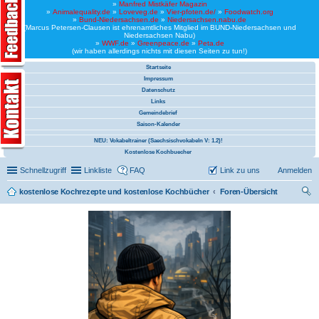
»
Manfred Mistkäfer Magazin
»
Animalequality.de
»
Loveveg.de
»
Vier-pfoten.de/
»
Foodwatch.org
»
Bund-Niedersachsen.de
»
Niedersachsen.nabu.de
(Marcus Petersen-Clausen ist ehrenamtliches Mitglied im BUND-Niedersachsen und
Niedersachsen Nabu)
»
WWF.de
»
Greenpeace.de
»
Peta.de
(wir haben allerdings nichts mit diesen Seiten zu tun!)
Startseite
Impressum
Datenschutz
Links
Gemeindebrief
Saison-Kalender
NEU: Vokabeltrainer (Saechsischvokabeln V: 1.2)!
Kostenlose Kochbuecher
Schnellzugriff
Linkliste
FAQ
Link zu uns
Anmelden
kostenlose Kochrezepte und kostenlose Kochbücher
Foren-Übersicht
uc
he