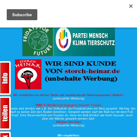
Köche-Nord.de
Werbung:
Wir empfehlen an dieser Stelle die norddeutsche Nationalsportart:
Boßeln:
(unbezahlte Werbung)
UND:
Fußballtennis begegnet Squash: Fuwate
Bei Fuwate wird ähnlich wie z.B. bei Volleyball, der Fussball über ein Netz gespielt. Wichtig: der
Ball darf zu keiner Zeit den Boden berühren. Gespielt werden darf der Ball nur mit dem Fuß
oder Kopf. Eine Besonderheit von Fuwate ist, dass der Ball ähnlich wie beim Squash, auch
über die Wände gespielt werden darf.
Klicken Sie hier!
(unbezahlte Werbung)
Wir empfehlen: