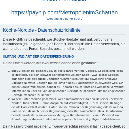
https://payhip.com/MetropolenimSchatten
(Werbung in eigener Sache)
Köche-Nord.de - Datenschutzrichtlinie
Diese Richtlinie beschreibt, wie „Köche-Nord.de“ und ggf. verbundene
Institutionen (im Folgenden „das Board“) und phpBB die Daten verwenden, die
während deines Foren-Besuchs gesammelt werden.
UMFANG UND ART DER DATENSPEICHERUNG
Deine Daten werden auf zwei verschiedene Arten gesammelt:
phpBB erstellt bei deinem Besuch des Boards mehrere Cookies. Cookies sind kleine
Textdateien, die dein Browser als temporäre Dateien ablegt. Zwei dieser Cookies
enthalten eine eindeutige Benutzer-Nummer (Benutzer-ID) sowie eine anonyme
Sitzungs-Nummer (Session-ID), die dir von phpBB automatisch zugewiesen wird. Ein
drittes Cookie wird erstellt, sobald du Themen besucht hast und wird dazu verwendet,
Informationen über die von dir gelesenen Beiträge zu speichern, um die ungelesenen
Beiträge markieren zu können.
Weitere Daten werden gesammelt, wenn Informationen an den Betreiber übermittelt
werden. Dies betrifft — ohne Anspruch auf Vollständigkeit — zum Beispiel Beiträge,
die als Gast erstellt werden, Daten, die im Rahmen der Registrierung erfasst werden
und die von dir nach deiner Registrierung erstellten Nachrichten. Dein Benutzerkonto
besteht mindestens aus einem eindeutigen Benutzernamen, einem Passwort zur
Anmeldung mit diesem Konto und einer persönlichen und gültigen E-Mail-Adresse.
Dein Passwort wird mit einer Einwege-Verschlüsselung (Hash) gespeichert, so