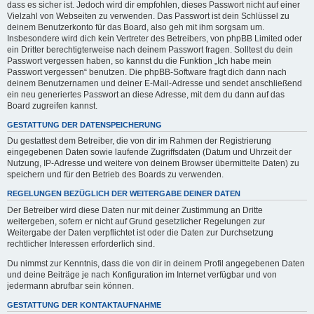
dass es sicher ist. Jedoch wird dir empfohlen, dieses Passwort nicht auf einer
Vielzahl von Webseiten zu verwenden. Das Passwort ist dein Schlüssel zu
deinem Benutzerkonto für das Board, also geh mit ihm sorgsam um.
Insbesondere wird dich kein Vertreter des Betreibers, von phpBB Limited oder
ein Dritter berechtigterweise nach deinem Passwort fragen. Solltest du dein
Passwort vergessen haben, so kannst du die Funktion „Ich habe mein
Passwort vergessen“ benutzen. Die phpBB-Software fragt dich dann nach
deinem Benutzernamen und deiner E-Mail-Adresse und sendet anschließend
ein neu generiertes Passwort an diese Adresse, mit dem du dann auf das
Board zugreifen kannst.
GESTATTUNG DER DATENSPEICHERUNG
Du gestattest dem Betreiber, die von dir im Rahmen der Registrierung
eingegebenen Daten sowie laufende Zugriffsdaten (Datum und Uhrzeit der
Nutzung, IP-Adresse und weitere von deinem Browser übermittelte Daten) zu
speichern und für den Betrieb des Boards zu verwenden.
REGELUNGEN BEZÜGLICH DER WEITERGABE DEINER DATEN
Der Betreiber wird diese Daten nur mit deiner Zustimmung an Dritte
weitergeben, sofern er nicht auf Grund gesetzlicher Regelungen zur
Weitergabe der Daten verpflichtet ist oder die Daten zur Durchsetzung
rechtlicher Interessen erforderlich sind.
Du nimmst zur Kenntnis, dass die von dir in deinem Profil angegebenen Daten
und deine Beiträge je nach Konfiguration im Internet verfügbar und von
jedermann abrufbar sein können.
GESTATTUNG DER KONTAKTAUFNAHME