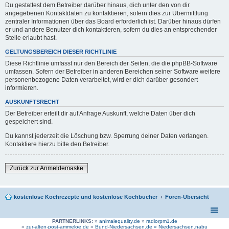
Du gestattest dem Betreiber darüber hinaus, dich unter den von dir
angegebenen Kontaktdaten zu kontaktieren, sofern dies zur Übermittlung
zentraler Informationen über das Board erforderlich ist. Darüber hinaus dürfen
er und andere Benutzer dich kontaktieren, sofern du dies an entsprechender
Stelle erlaubt hast.
GELTUNGSBEREICH DIESER RICHTLINIE
Diese Richtlinie umfasst nur den Bereich der Seiten, die die phpBB-Software
umfassen. Sofern der Betreiber in anderen Bereichen seiner Software weitere
personenbezogene Daten verarbeitet, wird er dich darüber gesondert
informieren.
AUSKUNFTSRECHT
Der Betreiber erteilt dir auf Anfrage Auskunft, welche Daten über dich
gespeichert sind.
Du kannst jederzeit die Löschung bzw. Sperrung deiner Daten verlangen.
Kontaktiere hierzu bitte den Betreiber.
Zurück zur Anmeldemaske
kostenlose Kochrezepte und kostenlose Kochbücher
Foren-Übersicht
PARTNERLINKS:
»
animalequality.de
»
radiorpm1.de
»
zur-alten-post-ammeloe.de
»
Bund-Niedersachsen.de »
Niedersachsen.nabu