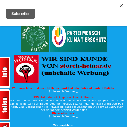
Köche-Nord.de
Werbung:
Wir empfehlen an dieser Stelle die norddeutsche Nationalsportart:
Boßeln:
(unbezahlte Werbung)
UND:
Fußballtennis begegnet Squash: Fuwate
Bei Fuwate wird ähnlich wie z.B. bei Volleyball, der Fussball über ein Netz gespielt. Wichtig: der
Ball darf zu keiner Zeit den Boden berühren. Gespielt werden darf der Ball nur mit dem Fuß
oder Kopf. Eine Besonderheit von Fuwate ist, dass der Ball ähnlich wie beim Squash, auch
über die Wände gespielt werden darf.
Klicken Sie hier!
(unbezahlte Werbung)
Wir empfehlen: