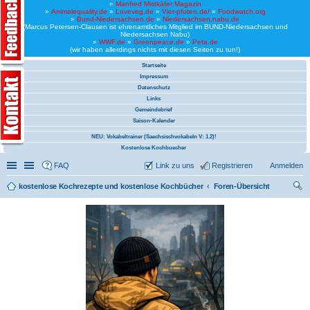
»
Manfred Mistkäfer Magazin
»
Animalequality.de
»
Loveveg.de
»
Vier-pfoten.de/
»
Foodwatch.org
»
Bund-Niedersachsen.de
»
Niedersachsen.nabu.de
(Marcus Petersen-Clausen ist ehrenamtliches Mitglied im BUND-Niedersachsen und
Niedersachsen Nabu)
»
WWF.de
»
Greenpeace.de
»
Peta.de
(wir haben allerdings nichts mit diesen Seiten zu tun!)
Startseite
Impressum
Datenschutz
Links
Gemeindebrief
Saison-Kalender
NEU: Vokabeltrainer (Saechsischvokabeln V: 1.2)!
Kostenlose Kochbuecher
Schnellzugriff
Linkliste
FAQ
Link zu uns
Registrieren
Anmelden
kostenlose Kochrezepte und kostenlose Kochbücher
Foren-Übersicht
uc
he