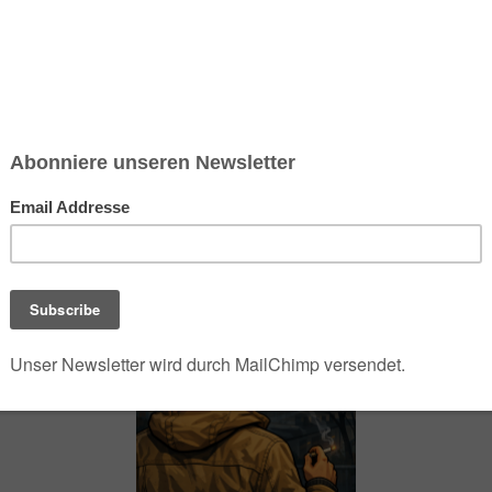
chsen und Niedersachsen Nabu)
debrief
Saison-Kalender
NEU: Vokabeltrainer (Saechsischvokabeln V: 1.
-Übersicht