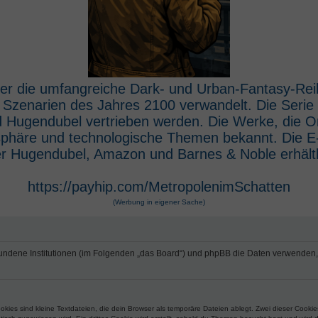
 der die umfangreiche Dark- und Urban-Fantasy-Rei
e Szenarien des Jahres 2100 verwandelt. Die Seri
 Hugendubel vertrieben werden. Die Werke, die O
osphäre und technologische Themen bekannt. Die 
r Hugendubel, Amazon und Barnes & Noble erhältl
https://payhip.com/MetropolenimSchatten
(Werbung in eigener Sache)
erbundene Institutionen (im Folgenden „das Board“) und phpBB die Daten verwend
ies sind kleine Textdateien, die dein Browser als temporäre Dateien ablegt. Zwei dieser Cooki