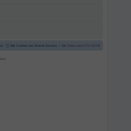
am
Alle Cookies des Boards löschen
Alle Zeiten sind
UTC+02:00
abu)