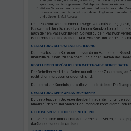
anonyme Sitzungs-Nummer (Session-ID), die dir von phpBB automatis
speichern, um die ungelesenen Beiträge markieren zu können.
Weitere Daten werden gesammelt, wenn Informationen an den Betreibe
erfasst werden und die von dir nach deiner Registrierung erstell
und gültigen E-Mail-Adresse.
Dein Passwort wird mit einer Einwege-Verschlüsselung (Hash) g
Passwort ist dein Schlüssel zu deinem Benutzerkonto für das Bo
nach deinem Passwort fragen. Solltest du dein Passwort verg
Benutzernamen und deiner E-Mail-Adresse und sendet anschlie
GESTATTUNG DER DATENSPEICHERUNG
Du gestattest dem Betreiber, die von dir im Rahmen der Regis
übermittelte Daten) zu speichern und für den Betrieb des Boa
REGELUNGEN BEZÜGLICH DER WEITERGABE DEINER DATEN
Der Betreiber wird diese Daten nur mit deiner Zustimmung an Dr
rechtlicher Interessen erforderlich sind.
Du nimmst zur Kenntnis, dass die von dir in deinem Profil ang
GESTATTUNG DER KONTAKTAUFNAHME
Du gestattest dem Betreiber darüber hinaus, dich unter den von
hinaus dürfen er und andere Benutzer dich kontaktieren, sofern
GELTUNGSBEREICH DIESER RICHTLINIE
Diese Richtlinie umfasst nur den Bereich der Seiten, die die 
darüber gesondert informieren.