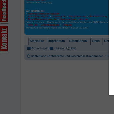
(unbezahlte Werbung)
Wir empfehlen:
»
Manfred Mistkäfer Magazin
»
Animalequality.de
»
Loveveg.de
»
Vier-pfoten.de/
»
Foodwatch.org
»
Bund-Niedersachsen.de
»
Niedersachsen.nabu.de
(Marcus Petersen-Clausen ist ehrenamtliches Mitglied im BUND-Niedersa
»
WWF.de
»
Greenpeace.de
»
Peta.de
(wir haben allerdings nichts mit diesen Seiten zu tun!)
Startseite
Impressum
Datenschutz
Links
Gemein
Schnellzugriff
Linkliste
FAQ
kostenlose Kochrezepte und kostenlose Kochbücher
Foren