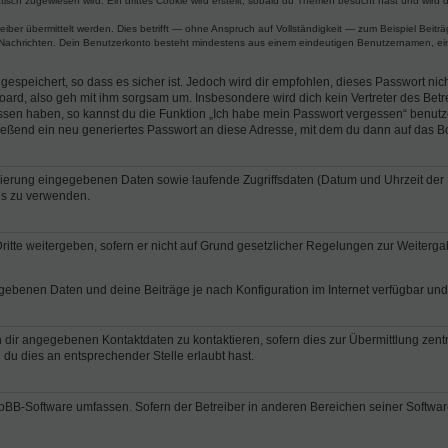
ch zugewiesen wird. Ein drittes Cookie wird erstellt, sobald du Themen besucht hast und wird 
r übermittelt werden. Dies betrifft — ohne Anspruch auf Vollständigkeit — zum Beispiel Beiträg
ten Nachrichten. Dein Benutzerkonto besteht mindestens aus einem eindeutigen Benutzernamen, 
espeichert, so dass es sicher ist. Jedoch wird dir empfohlen, dieses Passwort ni
ard, also geh mit ihm sorgsam um. Insbesondere wird dich kein Vertreter des Betre
essen haben, so kannst du die Funktion „Ich habe mein Passwort vergessen“ benut
ßend ein neu generiertes Passwort an diese Adresse, mit dem du dann auf das Bo
trierung eingegebenen Daten sowie laufende Zugriffsdaten (Datum und Uhrzeit de
rds zu verwenden.
itte weitergeben, sofern er nicht auf Grund gesetzlicher Regelungen zur Weitergab
egebenen Daten und deine Beiträge je nach Konfiguration im Internet verfügbar un
 dir angegebenen Kontaktdaten zu kontaktieren, sofern dies zur Übermittlung zentra
 du dies an entsprechender Stelle erlaubt hast.
phpBB-Software umfassen. Sofern der Betreiber in anderen Bereichen seiner Softwa