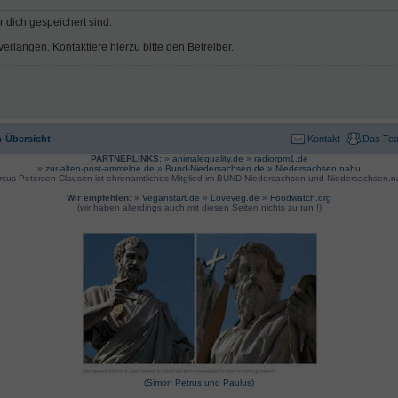
r dich gespeichert sind.
rlangen. Kontaktiere hierzu bitte den Betreiber.
-Übersicht
Kontakt
Das Te
PARTNERLINKS:
»
animalequality.de
»
radiorpm1.de
»
zur-alten-post-ammeloe.de
»
Bund-Niedersachsen.de »
Niedersachsen.nabu
rcus Petersen-Clausen ist ehrenamtliches Mitglied im BUND-Niedersachsen und Niedersachsen.n
Wir empfehlen:
»
Veganstart.de
»
Loveveg.de
»
Foodwatch.org
(wir haben allerdings auch mit diesen Seiten nichts zu tun !)
(Simon Petrus und Paulus)