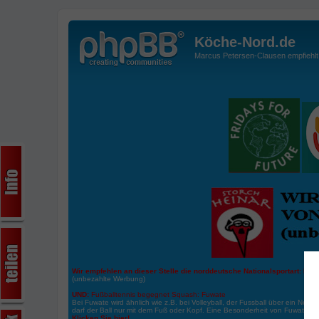
Köche-Nord.de
Marcus Petersen-Clausen empfiehlt d
Wir empfehlen an dieser Stelle die norddeutsche Nationalsportart:
Boße
(unbezahlte Werbung)
UND:
Fußballtennis begegnet Squash: Fuwate
Bei Fuwate wird ähnlich wie z.B. bei Volleyball, der Fussball über ein Netz 
darf der Ball nur mit dem Fuß oder Kopf. Eine Besonderheit von Fuwate ist
Klicken Sie hier!