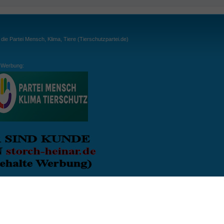
ie Partei Mensch, Klima, Tiere (Tierschutzpartei.de)
Werbung:
ln:
gespielt. Wichtig: der Ball darf zu keiner Zeit den Boden berühren. Gespielt werden
, dass der Ball ähnlich wie beim Squash, auch über die Wände gespielt werden darf.