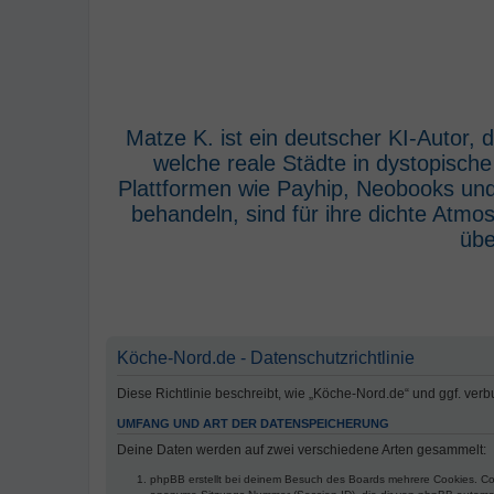
Matze K. ist ein deutscher KI-Autor,
welche reale Städte in dystopisch
Plattformen wie Payhip, Neobooks und
behandeln, sind für ihre dichte Atm
übe
Köche-Nord.de - Datenschutzrichtlinie
Diese Richtlinie beschreibt, wie „Köche-Nord.de“ und ggf. v
UMFANG UND ART DER DATENSPEICHERUNG
Deine Daten werden auf zwei verschiedene Arten gesammelt:
phpBB erstellt bei deinem Besuch des Boards mehrere Cookies. Cook