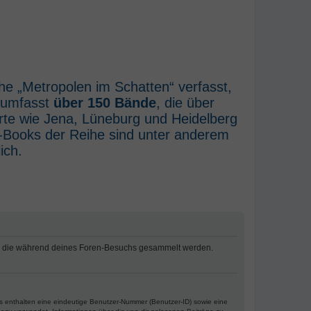
he „Metropolen im Schatten“ verfasst,
e umfasst
über 150 Bände
, die über
rte wie Jena, Lüneburg und Heidelberg
E-Books der Reihe sind unter anderem
ich.
en, die während deines Foren-Besuchs gesammelt werden.
es enthalten eine eindeutige Benutzer-Nummer (Benutzer-ID) sowie eine