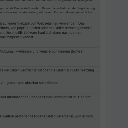
dazu verwendet, Informationen über die von dir gelesenen Beiträge zu
e, die als Gast erstellt werden, Daten, die im Rahmen der Registrierung
einem Passwort zur Anmeldung mit diesem Konto und einer persönlichen
cht auf einer Vielzahl von Webseiten zu verwenden. Das
ibers, von phpBB Limited oder ein Dritter berechtigterweise
zen. Die phpBB-Software fragt dich dann nach deinem
ard zugreifen kannst.
r Nutzung, IP-Adresse und weitere von deinem Browser
e der Daten verpflichtet ist oder die Daten zur Durchsetzung
d von jedermann abrufbar sein können.
ler Informationen über das Board erforderlich ist. Darüber
re weitere personenbezogene Daten verarbeitet, wird er dich