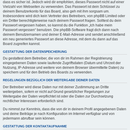
dass es sicher ist. Jedoch wird dir empfohlen, dieses Passwort nicht auf einer
Vielzahl von Webseiten zu verwenden. Das Passwort ist dein Schlüssel zu
deinem Benutzerkonto für das Board, also geh mit ihm sorgsam um.
Insbesondere wird dich kein Vertreter des Betreibers, von phpBB Limited oder
ein Dritter berechtigterweise nach deinem Passwort fragen. Solltest du dein
Passwort vergessen haben, so kannst du die Funktion „Ich habe mein
Passwort vergessen“ benutzen. Die phpBB-Software fragt dich dann nach
deinem Benutzernamen und deiner E-Mail-Adresse und sendet anschließend
ein neu generiertes Passwort an diese Adresse, mit dem du dann auf das
Board zugreifen kannst.
GESTATTUNG DER DATENSPEICHERUNG
Du gestattest dem Betreiber, die von dir im Rahmen der Registrierung
eingegebenen Daten sowie laufende Zugriffsdaten (Datum und Uhrzeit der
Nutzung, IP-Adresse und weitere von deinem Browser übermittelte Daten) zu
speichern und für den Betrieb des Boards zu verwenden.
REGELUNGEN BEZÜGLICH DER WEITERGABE DEINER DATEN
Der Betreiber wird diese Daten nur mit deiner Zustimmung an Dritte
weitergeben, sofern er nicht auf Grund gesetzlicher Regelungen zur
Weitergabe der Daten verpflichtet ist oder die Daten zur Durchsetzung
rechtlicher Interessen erforderlich sind.
Du nimmst zur Kenntnis, dass die von dir in deinem Profil angegebenen Daten
und deine Beiträge je nach Konfiguration im Internet verfügbar und von
jedermann abrufbar sein können.
GESTATTUNG DER KONTAKTAUFNAHME