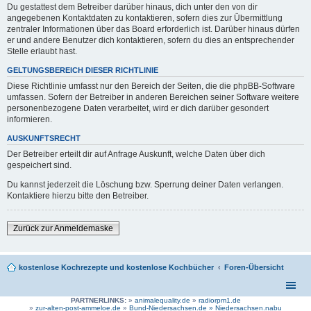
Du gestattest dem Betreiber darüber hinaus, dich unter den von dir
angegebenen Kontaktdaten zu kontaktieren, sofern dies zur Übermittlung
zentraler Informationen über das Board erforderlich ist. Darüber hinaus dürfen
er und andere Benutzer dich kontaktieren, sofern du dies an entsprechender
Stelle erlaubt hast.
GELTUNGSBEREICH DIESER RICHTLINIE
Diese Richtlinie umfasst nur den Bereich der Seiten, die die phpBB-Software
umfassen. Sofern der Betreiber in anderen Bereichen seiner Software weitere
personenbezogene Daten verarbeitet, wird er dich darüber gesondert
informieren.
AUSKUNFTSRECHT
Der Betreiber erteilt dir auf Anfrage Auskunft, welche Daten über dich
gespeichert sind.
Du kannst jederzeit die Löschung bzw. Sperrung deiner Daten verlangen.
Kontaktiere hierzu bitte den Betreiber.
Zurück zur Anmeldemaske
kostenlose Kochrezepte und kostenlose Kochbücher
Foren-Übersicht
PARTNERLINKS:
»
animalequality.de
»
radiorpm1.de
»
zur-alten-post-ammeloe.de
»
Bund-Niedersachsen.de »
Niedersachsen.nabu