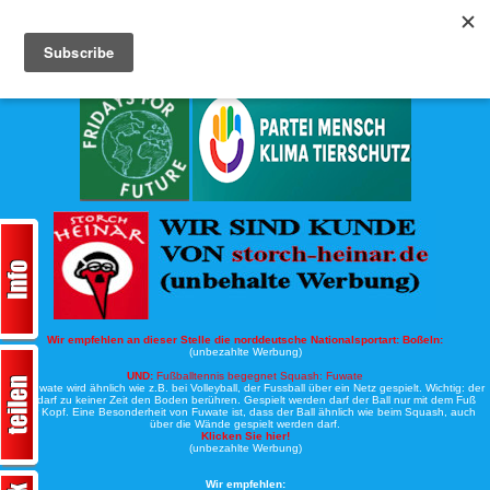
Köche-Nord.de
Werbung:
Wir empfehlen an dieser Stelle die norddeutsche Nationalsportart:
Boßeln:
(unbezahlte Werbung)
UND:
Fußballtennis begegnet Squash: Fuwate
Bei Fuwate wird ähnlich wie z.B. bei Volleyball, der Fussball über ein Netz gespielt. Wichtig: der
Ball darf zu keiner Zeit den Boden berühren. Gespielt werden darf der Ball nur mit dem Fuß
oder Kopf. Eine Besonderheit von Fuwate ist, dass der Ball ähnlich wie beim Squash, auch
über die Wände gespielt werden darf.
Klicken Sie hier!
(unbezahlte Werbung)
Wir empfehlen: