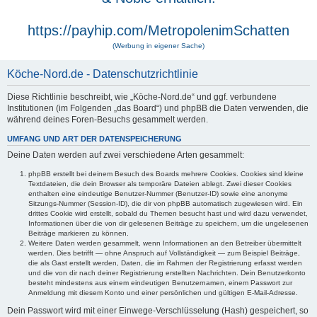
https://payhip.com/MetropolenimSchatten
(Werbung in eigener Sache)
Köche-Nord.de - Datenschutzrichtlinie
Diese Richtlinie beschreibt, wie „Köche-Nord.de“ und ggf. verbundene
Institutionen (im Folgenden „das Board“) und phpBB die Daten verwenden, die
während deines Foren-Besuchs gesammelt werden.
UMFANG UND ART DER DATENSPEICHERUNG
Deine Daten werden auf zwei verschiedene Arten gesammelt:
phpBB erstellt bei deinem Besuch des Boards mehrere Cookies. Cookies sind kleine
Textdateien, die dein Browser als temporäre Dateien ablegt. Zwei dieser Cookies
enthalten eine eindeutige Benutzer-Nummer (Benutzer-ID) sowie eine anonyme
Sitzungs-Nummer (Session-ID), die dir von phpBB automatisch zugewiesen wird. Ein
drittes Cookie wird erstellt, sobald du Themen besucht hast und wird dazu verwendet,
Informationen über die von dir gelesenen Beiträge zu speichern, um die ungelesenen
Beiträge markieren zu können.
Weitere Daten werden gesammelt, wenn Informationen an den Betreiber übermittelt
werden. Dies betrifft — ohne Anspruch auf Vollständigkeit — zum Beispiel Beiträge,
die als Gast erstellt werden, Daten, die im Rahmen der Registrierung erfasst werden
und die von dir nach deiner Registrierung erstellten Nachrichten. Dein Benutzerkonto
besteht mindestens aus einem eindeutigen Benutzernamen, einem Passwort zur
Anmeldung mit diesem Konto und einer persönlichen und gültigen E-Mail-Adresse.
Dein Passwort wird mit einer Einwege-Verschlüsselung (Hash) gespeichert, so