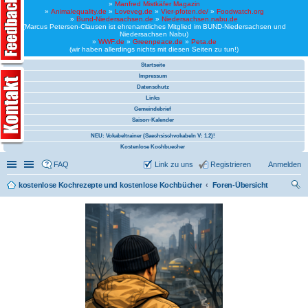
»
Manfred Mistkäfer Magazin
»
Animalequality.de
»
Loveveg.de
»
Vier-pfoten.de/
»
Foodwatch.org
»
Bund-Niedersachsen.de
»
Niedersachsen.nabu.de
(Marcus Petersen-Clausen ist ehrenamtliches Mitglied im BUND-Niedersachsen und
Niedersachsen Nabu)
»
WWF.de
»
Greenpeace.de
»
Peta.de
(wir haben allerdings nichts mit diesen Seiten zu tun!)
Startseite
Impressum
Datenschutz
Links
Gemeindebrief
Saison-Kalender
NEU: Vokabeltrainer (Saechsischvokabeln V: 1.2)!
Kostenlose Kochbuecher
Schnellzugriff
Linkliste
FAQ
Link zu uns
Registrieren
Anmelden
kostenlose Kochrezepte und kostenlose Kochbücher
Foren-Übersicht
uc
he