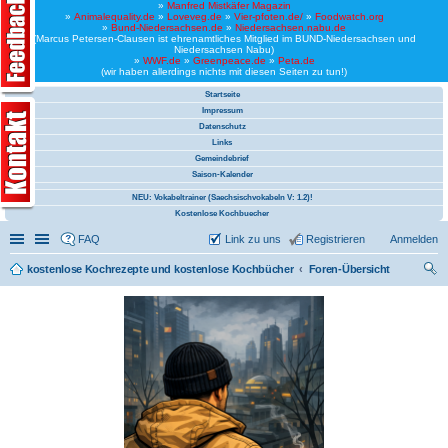
»
Manfred Mistkäfer Magazin
»
Animalequality.de
»
Loveveg.de
»
Vier-pfoten.de/
»
Foodwatch.org
»
Bund-Niedersachsen.de
»
Niedersachsen.nabu.de
(Marcus Petersen-Clausen ist ehrenamtliches Mitglied im BUND-Niedersachsen und
Niedersachsen Nabu)
»
WWF.de
»
Greenpeace.de
»
Peta.de
(wir haben allerdings nichts mit diesen Seiten zu tun!)
Startseite
Impressum
Datenschutz
Links
Gemeindebrief
Saison-Kalender
NEU: Vokabeltrainer (Saechsischvokabeln V: 1.2)!
Kostenlose Kochbuecher
Schnellzugriff
Linkliste
FAQ
Link zu uns
Registrieren
Anmelden
kostenlose Kochrezepte und kostenlose Kochbücher
Foren-Übersicht
uc
he