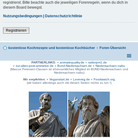
registrierst. Bitte beachte auch die jeweiligen Forenregeln, wenn du dich in
diesem Board bewegst.
Nutzungsbedingungen
|
Datenschutzrichtlinie
Registrieren
kostenlose Kochrezepte und kostenlose Kochbücher
Foren-Übersicht
PARTNERLINKS:
»
animalequality.de
»
radiorpm1.de
»
zur-alten-post-ammeloe.de
»
Bund-Niedersachsen.de »
Niedersachsen.nabu
(Marcus Petersen-Clausen ist ehrenamtliches Mitglied im BUND-Niedersachsen und
Niedersachsen.nabu)
Wir empfehlen:
»
Veganstart.de
»
Loveveg.de
»
Foodwatch.org
(wir haben allerdings auch mit diesen Seiten nichts zu tun !)