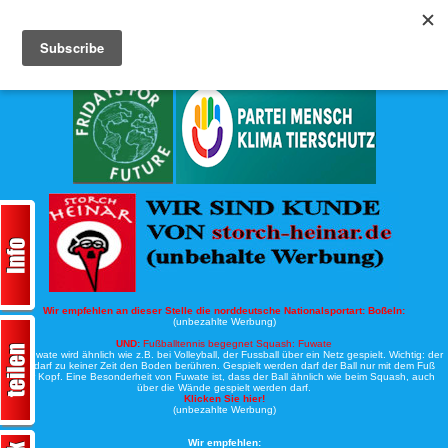
Köche-Nord.de
Werbung:
Wir empfehlen an dieser Stelle die norddeutsche Nationalsportart:
Boßeln:
(unbezahlte Werbung)
UND:
Fußballtennis begegnet Squash: Fuwate
Bei Fuwate wird ähnlich wie z.B. bei Volleyball, der Fussball über ein Netz gespielt. Wichtig: der
Ball darf zu keiner Zeit den Boden berühren. Gespielt werden darf der Ball nur mit dem Fuß
oder Kopf. Eine Besonderheit von Fuwate ist, dass der Ball ähnlich wie beim Squash, auch
über die Wände gespielt werden darf.
Klicken Sie hier!
(unbezahlte Werbung)
Wir empfehlen: