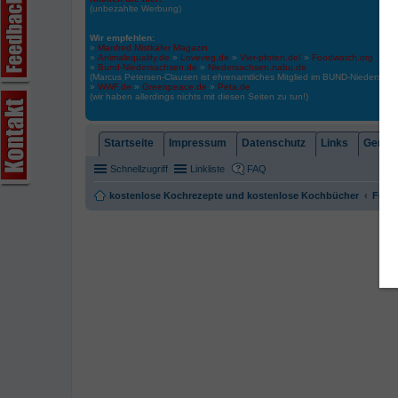
(unbezahlte Werbung)
Wir empfehlen:
»
Manfred Mistkäfer Magazin
»
Animalequality.de
»
Loveveg.de
»
Vier-pfoten.de/
»
Foodwatch.org
»
Bund-Niedersachsen.de
»
Niedersachsen.nabu.de
(Marcus Petersen-Clausen ist ehrenamtliches Mitglied im BUND-Niedersa
»
WWF.de
»
Greenpeace.de
»
Peta.de
(wir haben allerdings nichts mit diesen Seiten zu tun!)
Startseite
Impressum
Datenschutz
Links
Gemein
Schnellzugriff
Linkliste
FAQ
kostenlose Kochrezepte und kostenlose Kochbücher
Foren