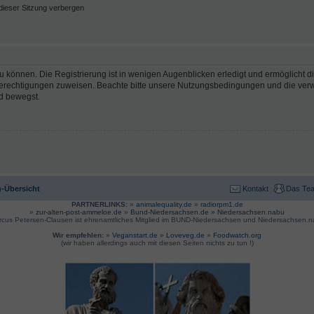
ieser Sitzung verbergen
 können. Die Registrierung ist in wenigen Augenblicken erledigt und ermöglicht di
 Berechtigungen zuweisen. Beachte bitte unsere Nutzungsbedingungen und die verwa
d bewegst.
-Übersicht
Kontakt
Das Te
PARTNERLINKS:
»
animalequality.de
»
radiorpm1.de
»
zur-alten-post-ammeloe.de
»
Bund-Niedersachsen.de »
Niedersachsen.nabu
rcus Petersen-Clausen ist ehrenamtliches Mitglied im BUND-Niedersachsen und Niedersachsen.n
Wir empfehlen:
»
Veganstart.de
»
Loveveg.de
»
Foodwatch.org
(wir haben allerdings auch mit diesen Seiten nichts zu tun !)