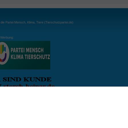
ie Partei Mensch, Klima, Tiere (Tierschutzpartei.de)
Werbung:
ln:
gespielt. Wichtig: der Ball darf zu keiner Zeit den Boden berühren. Gespielt werden
, dass der Ball ähnlich wie beim Squash, auch über die Wände gespielt werden darf.