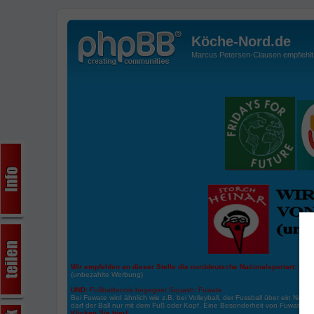
Köche-Nord.de
Marcus Petersen-Clausen empfiehlt d
Wir empfehlen an dieser Stelle die norddeutsche Nationalsportart:
Boße
(unbezahlte Werbung)
UND:
Fußballtennis begegnet Squash: Fuwate
Bei Fuwate wird ähnlich wie z.B. bei Volleyball, der Fussball über ein Netz 
darf der Ball nur mit dem Fuß oder Kopf. Eine Besonderheit von Fuwate ist
Klicken Sie hier!