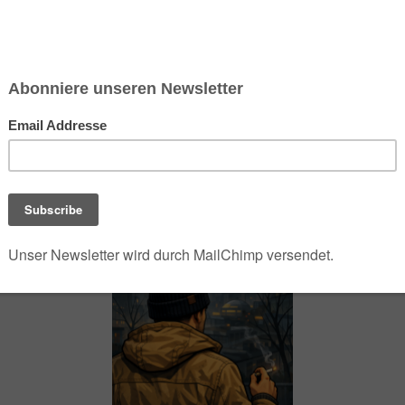
chsen und Niedersachsen Nabu)
debrief
Saison-Kalender
NEU: Vokabeltrainer (Saechsischvokabeln V: 1.
-Übersicht