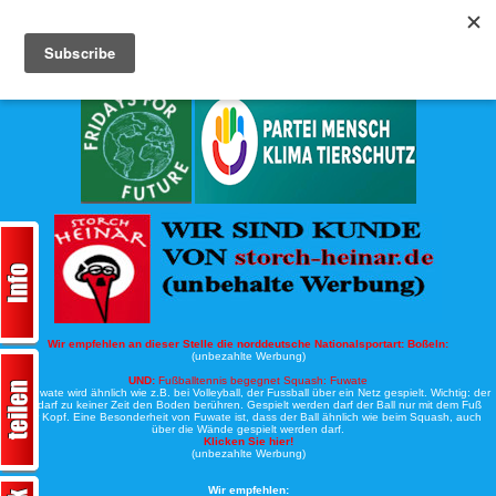
Köche-Nord.de
Werbung:
Wir empfehlen an dieser Stelle die norddeutsche Nationalsportart:
Boßeln:
(unbezahlte Werbung)
UND:
Fußballtennis begegnet Squash: Fuwate
Bei Fuwate wird ähnlich wie z.B. bei Volleyball, der Fussball über ein Netz gespielt. Wichtig: der
Ball darf zu keiner Zeit den Boden berühren. Gespielt werden darf der Ball nur mit dem Fuß
oder Kopf. Eine Besonderheit von Fuwate ist, dass der Ball ähnlich wie beim Squash, auch
über die Wände gespielt werden darf.
Klicken Sie hier!
(unbezahlte Werbung)
Wir empfehlen: