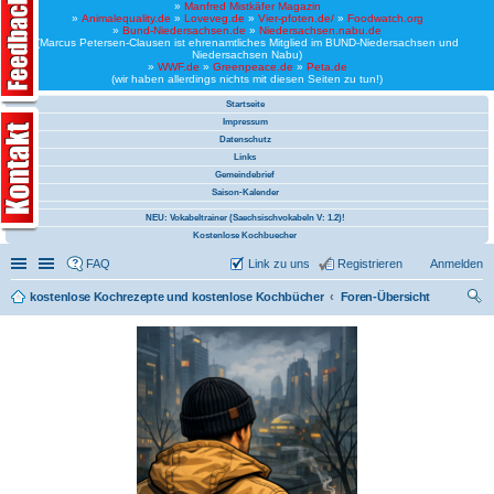
»
Manfred Mistkäfer Magazin
»
Animalequality.de
»
Loveveg.de
»
Vier-pfoten.de/
»
Foodwatch.org
»
Bund-Niedersachsen.de
»
Niedersachsen.nabu.de
(Marcus Petersen-Clausen ist ehrenamtliches Mitglied im BUND-Niedersachsen und
Niedersachsen Nabu)
»
WWF.de
»
Greenpeace.de
»
Peta.de
(wir haben allerdings nichts mit diesen Seiten zu tun!)
Startseite
Impressum
Datenschutz
Links
Gemeindebrief
Saison-Kalender
NEU: Vokabeltrainer (Saechsischvokabeln V: 1.2)!
Kostenlose Kochbuecher
Schnellzugriff
Linkliste
FAQ
Link zu uns
Registrieren
Anmelden
kostenlose Kochrezepte und kostenlose Kochbücher
Foren-Übersicht
uc
he