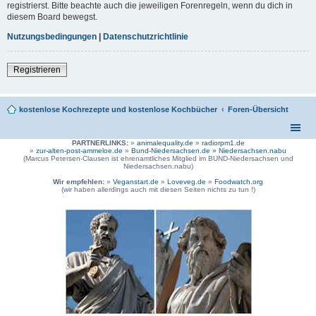
registrierst. Bitte beachte auch die jeweiligen Forenregeln, wenn du dich in
diesem Board bewegst.
Nutzungsbedingungen
|
Datenschutzrichtlinie
Registrieren
kostenlose Kochrezepte und kostenlose Kochbücher
Foren-Übersicht
PARTNERLINKS:
»
animalequality.de
»
radiorpm1.de
»
zur-alten-post-ammeloe.de
»
Bund-Niedersachsen.de »
Niedersachsen.nabu
(Marcus Petersen-Clausen ist ehrenamtliches Mitglied im BUND-Niedersachsen und
Niedersachsen.nabu)
Wir empfehlen:
»
Veganstart.de
»
Loveveg.de
»
Foodwatch.org
(wir haben allerdings auch mit diesen Seiten nichts zu tun !)