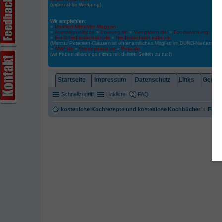
(unbezahlte Werbung)
Wir empfehlen:
»
Manfred Mistkäfer Magazin
»
Animalequality.de
»
Loveveg.de
»
Vier-pfoten.de/
»
Foodwatch.org
»
Bund-Niedersachsen.de
»
Niedersachsen.nabu.de
(Marcus Petersen-Clausen ist ehrenamtliches Mitglied im BUND-Niedersa
»
WWF.de
»
Greenpeace.de
»
Peta.de
(wir haben allerdings nichts mit diesen Seiten zu tun!)
Startseite
Impressum
Datenschutz
Links
Gemein
Schnellzugriff
Linkliste
FAQ
kostenlose Kochrezepte und kostenlose Kochbücher
Foren