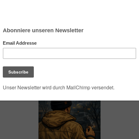
chsen und Niedersachsen Nabu)
debrief
Saison-Kalender
NEU: Vokabeltrainer (Saechsischvokabeln V: 1.
-Übersicht