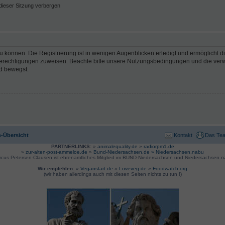
ieser Sitzung verbergen
 können. Die Registrierung ist in wenigen Augenblicken erledigt und ermöglicht di
 Berechtigungen zuweisen. Beachte bitte unsere Nutzungsbedingungen und die verwa
d bewegst.
-Übersicht
Kontakt
Das Te
PARTNERLINKS:
»
animalequality.de
»
radiorpm1.de
»
zur-alten-post-ammeloe.de
»
Bund-Niedersachsen.de »
Niedersachsen.nabu
rcus Petersen-Clausen ist ehrenamtliches Mitglied im BUND-Niedersachsen und Niedersachsen.n
Wir empfehlen:
»
Veganstart.de
»
Loveveg.de
»
Foodwatch.org
(wir haben allerdings auch mit diesen Seiten nichts zu tun !)