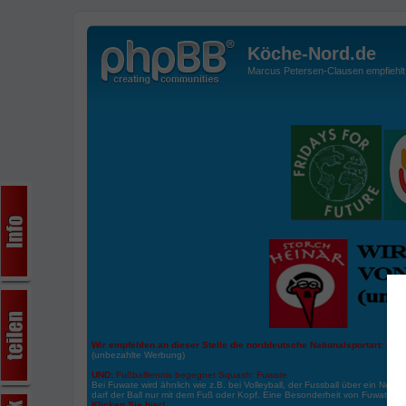
Köche-Nord.de
Marcus Petersen-Clausen empfiehlt d
Wir empfehlen an dieser Stelle die norddeutsche Nationalsportart:
Boße
(unbezahlte Werbung)
UND:
Fußballtennis begegnet Squash: Fuwate
Bei Fuwate wird ähnlich wie z.B. bei Volleyball, der Fussball über ein Netz 
darf der Ball nur mit dem Fuß oder Kopf. Eine Besonderheit von Fuwate ist
Klicken Sie hier!