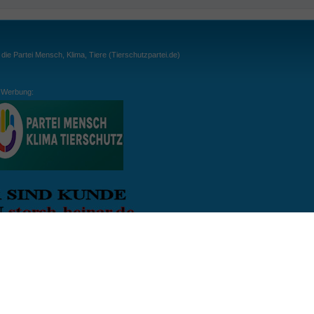
ie Partei Mensch, Klima, Tiere (Tierschutzpartei.de)
Werbung:
ln:
gespielt. Wichtig: der Ball darf zu keiner Zeit den Boden berühren. Gespielt werden
, dass der Ball ähnlich wie beim Squash, auch über die Wände gespielt werden darf.