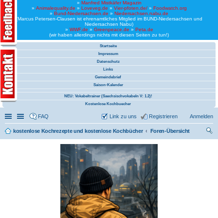
»
Manfred Mistkäfer Magazin
»
Animalequality.de
»
Loveveg.de
»
Vier-pfoten.de/
»
Foodwatch.org
»
Bund-Niedersachsen.de
»
Niedersachsen.nabu.de
(Marcus Petersen-Clausen ist ehrenamtliches Mitglied im BUND-Niedersachsen und
Niedersachsen Nabu)
»
WWF.de
»
Greenpeace.de
»
Peta.de
(wir haben allerdings nichts mit diesen Seiten zu tun!)
Startseite
Impressum
Datenschutz
Links
Gemeindebrief
Saison-Kalender
NEU: Vokabeltrainer (Saechsischvokabeln V: 1.2)!
Kostenlose Kochbuecher
Schnellzugriff
Linkliste
FAQ
Link zu uns
Registrieren
Anmelden
kostenlose Kochrezepte und kostenlose Kochbücher
Foren-Übersicht
uc
he