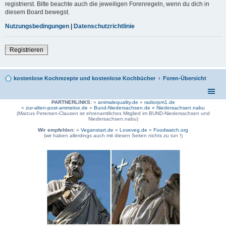
registrierst. Bitte beachte auch die jeweiligen Forenregeln, wenn du dich in
diesem Board bewegst.
Nutzungsbedingungen
|
Datenschutzrichtlinie
Registrieren
kostenlose Kochrezepte und kostenlose Kochbücher
Foren-Übersicht
PARTNERLINKS:
»
animalequality.de
»
radiorpm1.de
»
zur-alten-post-ammeloe.de
»
Bund-Niedersachsen.de »
Niedersachsen.nabu
(Marcus Petersen-Clausen ist ehrenamtliches Mitglied im BUND-Niedersachsen und
Niedersachsen.nabu)
Wir empfehlen:
»
Veganstart.de
»
Loveveg.de
»
Foodwatch.org
(wir haben allerdings auch mit diesen Seiten nichts zu tun !)