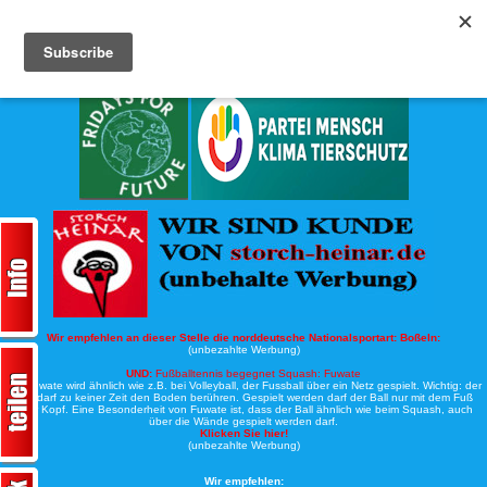
Köche-Nord.de
Werbung:
Wir empfehlen an dieser Stelle die norddeutsche Nationalsportart:
Boßeln:
(unbezahlte Werbung)
UND:
Fußballtennis begegnet Squash: Fuwate
Bei Fuwate wird ähnlich wie z.B. bei Volleyball, der Fussball über ein Netz gespielt. Wichtig: der
Ball darf zu keiner Zeit den Boden berühren. Gespielt werden darf der Ball nur mit dem Fuß
oder Kopf. Eine Besonderheit von Fuwate ist, dass der Ball ähnlich wie beim Squash, auch
über die Wände gespielt werden darf.
Klicken Sie hier!
(unbezahlte Werbung)
Wir empfehlen: