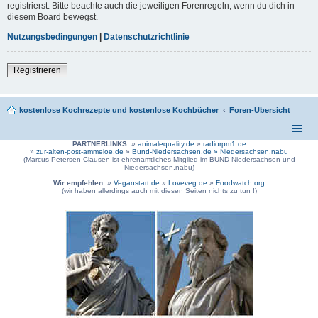
registrierst. Bitte beachte auch die jeweiligen Forenregeln, wenn du dich in
diesem Board bewegst.
Nutzungsbedingungen
|
Datenschutzrichtlinie
Registrieren
kostenlose Kochrezepte und kostenlose Kochbücher
Foren-Übersicht
PARTNERLINKS:
»
animalequality.de
»
radiorpm1.de
»
zur-alten-post-ammeloe.de
»
Bund-Niedersachsen.de »
Niedersachsen.nabu
(Marcus Petersen-Clausen ist ehrenamtliches Mitglied im BUND-Niedersachsen und
Niedersachsen.nabu)
Wir empfehlen:
»
Veganstart.de
»
Loveveg.de
»
Foodwatch.org
(wir haben allerdings auch mit diesen Seiten nichts zu tun !)