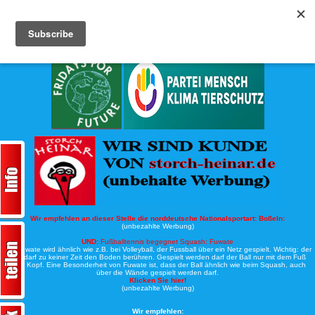
Köche-Nord.de
Werbung:
Wir empfehlen an dieser Stelle die norddeutsche Nationalsportart:
Boßeln:
(unbezahlte Werbung)
UND:
Fußballtennis begegnet Squash: Fuwate
Bei Fuwate wird ähnlich wie z.B. bei Volleyball, der Fussball über ein Netz gespielt. Wichtig: der
Ball darf zu keiner Zeit den Boden berühren. Gespielt werden darf der Ball nur mit dem Fuß
oder Kopf. Eine Besonderheit von Fuwate ist, dass der Ball ähnlich wie beim Squash, auch
über die Wände gespielt werden darf.
Klicken Sie hier!
(unbezahlte Werbung)
Wir empfehlen: