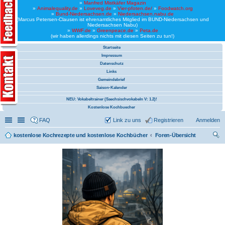
»
Manfred Mistkäfer Magazin
»
Animalequality.de
»
Loveveg.de
»
Vier-pfoten.de/
»
Foodwatch.org
»
Bund-Niedersachsen.de
»
Niedersachsen.nabu.de
(Marcus Petersen-Clausen ist ehrenamtliches Mitglied im BUND-Niedersachsen und
Niedersachsen Nabu)
»
WWF.de
»
Greenpeace.de
»
Peta.de
(wir haben allerdings nichts mit diesen Seiten zu tun!)
Startseite
Impressum
Datenschutz
Links
Gemeindebrief
Saison-Kalender
NEU: Vokabeltrainer (Saechsischvokabeln V: 1.2)!
Kostenlose Kochbuecher
Schnellzugriff
Linkliste
FAQ
Link zu uns
Registrieren
Anmelden
kostenlose Kochrezepte und kostenlose Kochbücher
Foren-Übersicht
uc
he