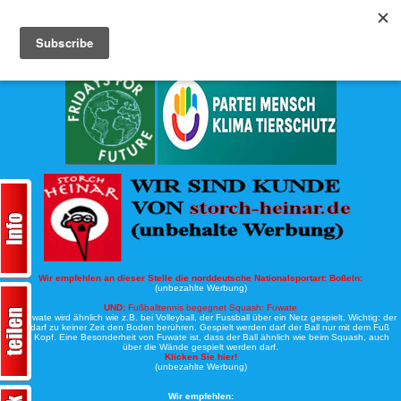
Köche-Nord.de
Werbung:
Wir empfehlen an dieser Stelle die norddeutsche Nationalsportart:
Boßeln:
(unbezahlte Werbung)
UND:
Fußballtennis begegnet Squash: Fuwate
Bei Fuwate wird ähnlich wie z.B. bei Volleyball, der Fussball über ein Netz gespielt. Wichtig: der
Ball darf zu keiner Zeit den Boden berühren. Gespielt werden darf der Ball nur mit dem Fuß
oder Kopf. Eine Besonderheit von Fuwate ist, dass der Ball ähnlich wie beim Squash, auch
über die Wände gespielt werden darf.
Klicken Sie hier!
(unbezahlte Werbung)
Wir empfehlen: