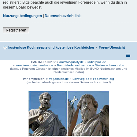
registrierst. Bitte beachte auch die jeweiligen Forenregeln, wenn du dich in
diesem Board bewegst.
Nutzungsbedingungen
|
Datenschutzrichtlinie
Registrieren
kostenlose Kochrezepte und kostenlose Kochbücher
Foren-Übersicht
PARTNERLINKS:
»
animalequality.de
»
radiorpm1.de
»
zur-alten-post-ammeloe.de
»
Bund-Niedersachsen.de »
Niedersachsen.nabu
(Marcus Petersen-Clausen ist ehrenamtliches Mitglied im BUND-Niedersachsen und
Niedersachsen.nabu)
Wir empfehlen:
»
Veganstart.de
»
Loveveg.de
»
Foodwatch.org
(wir haben allerdings auch mit diesen Seiten nichts zu tun !)