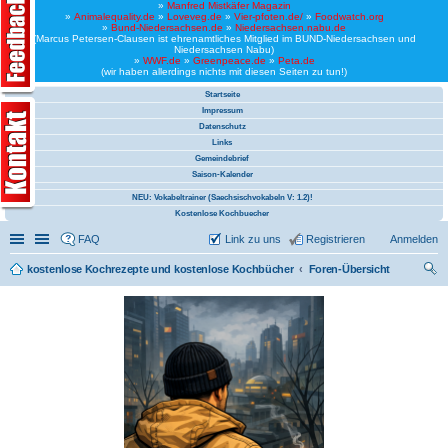
»
Manfred Mistkäfer Magazin
»
Animalequality.de
»
Loveveg.de
»
Vier-pfoten.de/
»
Foodwatch.org
»
Bund-Niedersachsen.de
»
Niedersachsen.nabu.de
(Marcus Petersen-Clausen ist ehrenamtliches Mitglied im BUND-Niedersachsen und
Niedersachsen Nabu)
»
WWF.de
»
Greenpeace.de
»
Peta.de
(wir haben allerdings nichts mit diesen Seiten zu tun!)
Startseite
Impressum
Datenschutz
Links
Gemeindebrief
Saison-Kalender
NEU: Vokabeltrainer (Saechsischvokabeln V: 1.2)!
Kostenlose Kochbuecher
Schnellzugriff
Linkliste
FAQ
Link zu uns
Registrieren
Anmelden
kostenlose Kochrezepte und kostenlose Kochbücher
Foren-Übersicht
uc
he