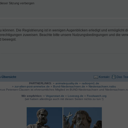
ieser Sitzung verbergen
 können. Die Registrierung ist in wenigen Augenblicken erledigt und ermöglicht di
 Berechtigungen zuweisen. Beachte bitte unsere Nutzungsbedingungen und die verwa
d bewegst.
-Übersicht
Kontakt
Das Te
PARTNERLINKS:
»
animalequality.de
»
radiorpm1.de
»
zur-alten-post-ammeloe.de
»
Bund-Niedersachsen.de »
Niedersachsen.nabu
rcus Petersen-Clausen ist ehrenamtliches Mitglied im BUND-Niedersachsen und Niedersachsen.n
Wir empfehlen:
»
Veganstart.de
»
Loveveg.de
»
Foodwatch.org
(wir haben allerdings auch mit diesen Seiten nichts zu tun !)