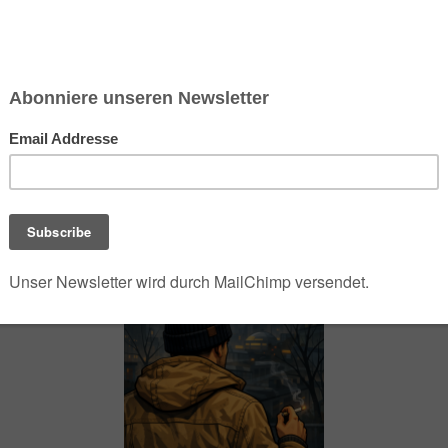
chsen und Niedersachsen Nabu)
debrief
Saison-Kalender
NEU: Vokabeltrainer (Saechsischvokabeln V: 1.
-Übersicht