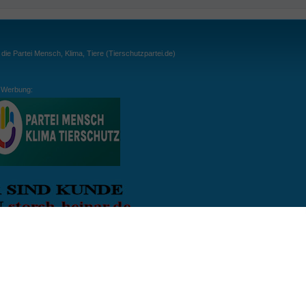
ie Partei Mensch, Klima, Tiere (Tierschutzpartei.de)
Werbung:
ln:
gespielt. Wichtig: der Ball darf zu keiner Zeit den Boden berühren. Gespielt werden
, dass der Ball ähnlich wie beim Squash, auch über die Wände gespielt werden darf.