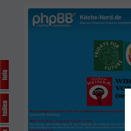
Köche-Nord.de
Marcus Petersen-Clausen empfiehlt d
Wir empfehlen an dieser Stelle die norddeutsche Nationalsportart:
Boße
(unbezahlte Werbung)
UND:
Fußballtennis begegnet Squash: Fuwate
Bei Fuwate wird ähnlich wie z.B. bei Volleyball, der Fussball über ein Netz 
darf der Ball nur mit dem Fuß oder Kopf. Eine Besonderheit von Fuwate ist
Klicken Sie hier!