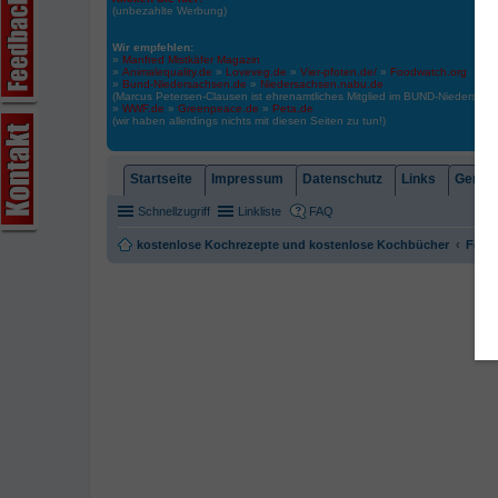
(unbezahlte Werbung)
Wir empfehlen:
»
Manfred Mistkäfer Magazin
»
Animalequality.de
»
Loveveg.de
»
Vier-pfoten.de/
»
Foodwatch.org
»
Bund-Niedersachsen.de
»
Niedersachsen.nabu.de
(Marcus Petersen-Clausen ist ehrenamtliches Mitglied im BUND-Niedersa
»
WWF.de
»
Greenpeace.de
»
Peta.de
(wir haben allerdings nichts mit diesen Seiten zu tun!)
Startseite
Impressum
Datenschutz
Links
Gemein
Schnellzugriff
Linkliste
FAQ
kostenlose Kochrezepte und kostenlose Kochbücher
Foren