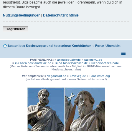
registrierst. Bitte beachte auch die jeweiligen Forenregeln, wenn du dich in
diesem Board bewegst.
Nutzungsbedingungen
|
Datenschutzrichtlinie
Registrieren
kostenlose Kochrezepte und kostenlose Kochbücher
Foren-Übersicht
PARTNERLINKS:
»
animalequality.de
»
radiorpm1.de
»
zur-alten-post-ammeloe.de
»
Bund-Niedersachsen.de »
Niedersachsen.nabu
(Marcus Petersen-Clausen ist ehrenamtliches Mitglied im BUND-Niedersachsen und
Niedersachsen.nabu)
Wir empfehlen:
»
Veganstart.de
»
Loveveg.de
»
Foodwatch.org
(wir haben allerdings auch mit diesen Seiten nichts zu tun !)