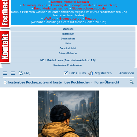
»
Manfred Mistkäfer Magazin
»
Animalequality.de
»
Loveveg.de
»
Vier-pfoten.de/
»
Foodwatch.org
»
Bund-Niedersachsen.de
»
Niedersachsen.nabu.de
(Marcus Petersen-Clausen ist ehrenamtliches Mitglied im BUND-Niedersachsen und
Niedersachsen Nabu)
»
WWF.de
»
Greenpeace.de
»
Peta.de
(wir haben allerdings nichts mit diesen Seiten zu tun!)
Startseite
Impressum
Datenschutz
Links
Gemeindebrief
Saison-Kalender
NEU: Vokabeltrainer (Saechsischvokabeln V: 1.2)!
Kostenlose Kochbuecher
Schnellzugriff
Linkliste
FAQ
Link zu uns
Registrieren
Anmelden
kostenlose Kochrezepte und kostenlose Kochbücher
Foren-Übersicht
uc
he