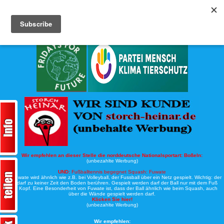
Köche-Nord.de
Werbung:
Wir empfehlen an dieser Stelle die norddeutsche Nationalsportart:
Boßeln:
(unbezahlte Werbung)
UND:
Fußballtennis begegnet Squash: Fuwate
Bei Fuwate wird ähnlich wie z.B. bei Volleyball, der Fussball über ein Netz gespielt. Wichtig: der
Ball darf zu keiner Zeit den Boden berühren. Gespielt werden darf der Ball nur mit dem Fuß
oder Kopf. Eine Besonderheit von Fuwate ist, dass der Ball ähnlich wie beim Squash, auch
über die Wände gespielt werden darf.
Klicken Sie hier!
(unbezahlte Werbung)
Wir empfehlen: