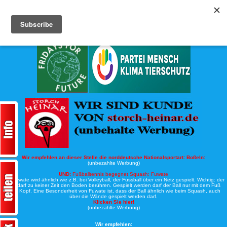
Köche-Nord.de
Werbung:
Wir empfehlen an dieser Stelle die norddeutsche Nationalsportart:
Boßeln:
(unbezahlte Werbung)
UND:
Fußballtennis begegnet Squash: Fuwate
Bei Fuwate wird ähnlich wie z.B. bei Volleyball, der Fussball über ein Netz gespielt. Wichtig: der
Ball darf zu keiner Zeit den Boden berühren. Gespielt werden darf der Ball nur mit dem Fuß
oder Kopf. Eine Besonderheit von Fuwate ist, dass der Ball ähnlich wie beim Squash, auch
über die Wände gespielt werden darf.
Klicken Sie hier!
(unbezahlte Werbung)
Wir empfehlen: