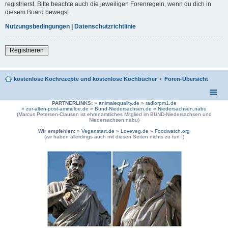
registrierst. Bitte beachte auch die jeweiligen Forenregeln, wenn du dich in
diesem Board bewegst.
Nutzungsbedingungen
|
Datenschutzrichtlinie
Registrieren
kostenlose Kochrezepte und kostenlose Kochbücher
Foren-Übersicht
PARTNERLINKS:
»
animalequality.de
»
radiorpm1.de
»
zur-alten-post-ammeloe.de
»
Bund-Niedersachsen.de »
Niedersachsen.nabu
(Marcus Petersen-Clausen ist ehrenamtliches Mitglied im BUND-Niedersachsen und
Niedersachsen.nabu)
Wir empfehlen:
»
Veganstart.de
»
Loveveg.de
»
Foodwatch.org
(wir haben allerdings auch mit diesen Seiten nichts zu tun !)