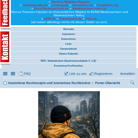
»
Manfred Mistkäfer Magazin
»
Animalequality.de
»
Loveveg.de
»
Vier-pfoten.de/
»
Foodwatch.org
»
Bund-Niedersachsen.de
»
Niedersachsen.nabu.de
(Marcus Petersen-Clausen ist ehrenamtliches Mitglied im BUND-Niedersachsen und
Niedersachsen Nabu)
»
WWF.de
»
Greenpeace.de
»
Peta.de
(wir haben allerdings nichts mit diesen Seiten zu tun!)
Startseite
Impressum
Datenschutz
Links
Gemeindebrief
Saison-Kalender
NEU: Vokabeltrainer (Saechsischvokabeln V: 1.2)!
Kostenlose Kochbuecher
Schnellzugriff
Linkliste
FAQ
Link zu uns
Registrieren
Anmelden
kostenlose Kochrezepte und kostenlose Kochbücher
Foren-Übersicht
uc
he