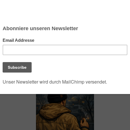
chsen und Niedersachsen Nabu)
debrief
Saison-Kalender
NEU: Vokabeltrainer (Saechsischvokabeln V: 1.
-Übersicht