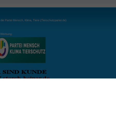
ie Partei Mensch, Klima, Tiere (Tierschutzpartei.de)
Werbung:
ln:
gespielt. Wichtig: der Ball darf zu keiner Zeit den Boden berühren. Gespielt werden
, dass der Ball ähnlich wie beim Squash, auch über die Wände gespielt werden darf.