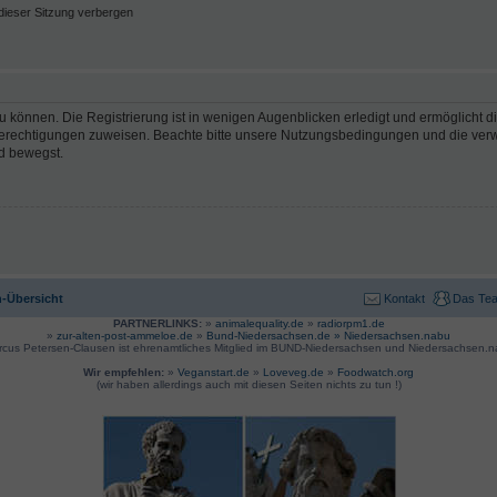
ieser Sitzung verbergen
 können. Die Registrierung ist in wenigen Augenblicken erledigt und ermöglicht di
 Berechtigungen zuweisen. Beachte bitte unsere Nutzungsbedingungen und die verwa
d bewegst.
-Übersicht
Kontakt
Das Te
PARTNERLINKS:
»
animalequality.de
»
radiorpm1.de
»
zur-alten-post-ammeloe.de
»
Bund-Niedersachsen.de »
Niedersachsen.nabu
rcus Petersen-Clausen ist ehrenamtliches Mitglied im BUND-Niedersachsen und Niedersachsen.n
Wir empfehlen:
»
Veganstart.de
»
Loveveg.de
»
Foodwatch.org
(wir haben allerdings auch mit diesen Seiten nichts zu tun !)