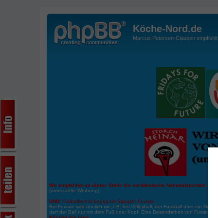
Köche-Nord.de
Marcus Petersen-Clausen empfiehlt d
Wir empfehlen an dieser Stelle die norddeutsche Nationalsportart:
Boße
(unbezahlte Werbung)
UND:
Fußballtennis begegnet Squash: Fuwate
Bei Fuwate wird ähnlich wie z.B. bei Volleyball, der Fussball über ein Netz 
darf der Ball nur mit dem Fuß oder Kopf. Eine Besonderheit von Fuwate ist
Klicken Sie hier!