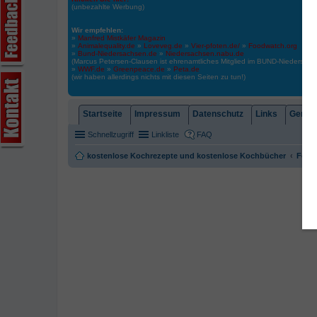
(unbezahlte Werbung)
Wir empfehlen:
»
Manfred Mistkäfer Magazin
»
Animalequality.de
»
Loveveg.de
»
Vier-pfoten.de/
»
Foodwatch.org
»
Bund-Niedersachsen.de
»
Niedersachsen.nabu.de
(Marcus Petersen-Clausen ist ehrenamtliches Mitglied im BUND-Niedersa
»
WWF.de
»
Greenpeace.de
»
Peta.de
(wir haben allerdings nichts mit diesen Seiten zu tun!)
Startseite
Impressum
Datenschutz
Links
Gemein
Schnellzugriff
Linkliste
FAQ
kostenlose Kochrezepte und kostenlose Kochbücher
Foren